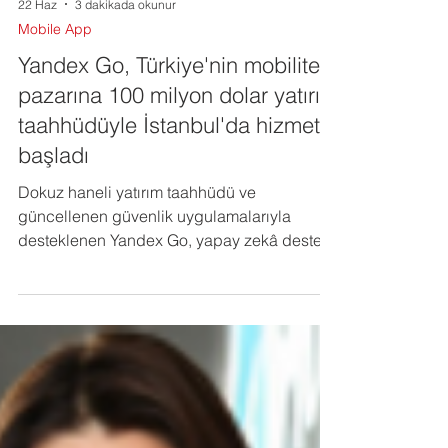
22 Haz
3 dakikada okunur
Mobile App
Yandex Go, Türkiye'nin mobilite
pazarına 100 milyon dolar yatırım
taahhüdüyle İstanbul'da hizmete
başladı
Dokuz haneli yatırım taahhüdü ve
güncellenen güvenlik uygulamalarıyla
desteklenen Yandex Go, yapay zekâ destekli
araç çağırma deneyimini yaklaşık 16 milyon
nüfusa sahip İstanbul'daki kullanıcılarla
buluşturuyor.