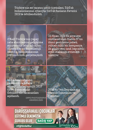
Türkiye’nin en yaratıcı içerik üreticileri, TikTok
kullanıcılarının oylarıyla TikTok Fanların Favorisi
2025’te ödüllendirildi.
28 Nisan 2026'da piyasaya
(TRAI) Türkiye’nin yapay
sürülecek olan Diablo IV'ün
zeka ekosistemini geliştirme
ikinci genişleme paketi,
misyonuyla sekiz yılı aşkın
yüksek riskli bir kampanya,
süredir her ay düzenlediği
iki güçlü yeni sınıf, kapsamlı
Meet-Up buluşmalarının
oyun mekaniği evrimleri
100’üncüsünü gerçekleştirdi
sunuyor
Mobil fotoğrafçılığın
yaratıcılık ve hikaye
anlatımıyla buluştuğu 2025
OPPO Fotoğrafçılık
2026’da Veri Depolamaya
Ödülleri’nin kazananları
Yönelik Tahminler ve
açıklandı.
Trendler