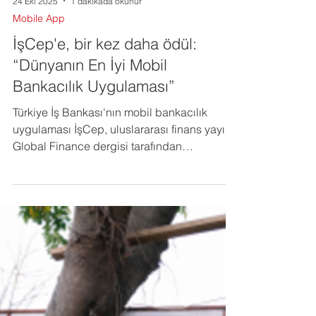
24 Eki 2025
1 dakikada okunur
Mobile App
İşCep'e, bir kez daha ödül:
“Dünyanın En İyi Mobil
Bankacılık Uygulaması”
Türkiye İş Bankası'nın mobil bankacılık
uygulaması İşCep, uluslararası finans yayını
Global Finance dergisi tarafından
düzenlenen “En İyi Dijital Banka
Ödülleri"nde, üçüncü kez “Dünyanın En İyi
Mobil Bankacılık Uygulaması" seçildi.