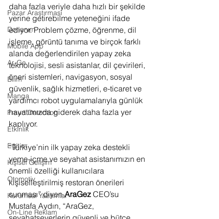
daha fazla veriyle daha hızlı bir şekilde 
Pazar Araştırması
yerine getirebilme yeteneğini ifade 
ediyor. Problem çözme, öğrenme, dil 
Donanım
işleme, görüntü tanıma ve birçok farklı 
Mobile App
alanda değerlendirilen yapay zeka 
Ar-Ge
teknolojisi, sesli asistanlar, dil çevirileri, 
öneri sistemleri, navigasyon, sosyal 
Bilim
güvenlik, sağlık hizmetleri, e-ticaret ve 
Manga
yardımcı robot uygulamalarıyla günlük 
hayatımızda giderek daha fazla yer 
Fraud Detection
kaplıyor. 
Etkinlik
Eğitim
“Türkiye’nin ilk yapay zeka destekli 
yeme-içme ve seyahat asistanımızın en 
Kişisel Gelişim
önemli özelliği kullanıcılara 
Otomotiv
kişiselleştirilmiş restoran önerileri 
sunması” diyen 
AraGez
 CEO’su 
Kurumsal Yazılımlar
Mustafa Aydın, “AraGez, 
On-Line Reklam
seyahatseverlerin güvenli ve bütçe 