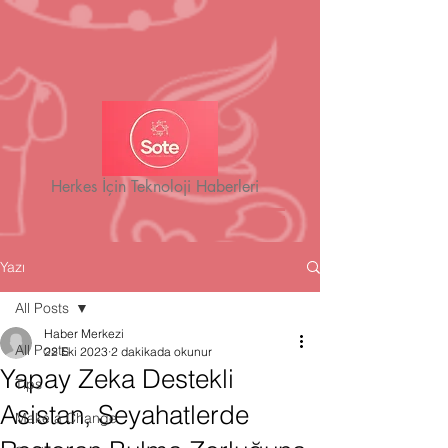
Herkes İçin Teknoloji Haberleri
Yazı
All Posts
Haber Merkezi
All Posts
22 Eki 2023
2 dakikada okunur
Yapay Zeka Destekli
Tips
Asistan, Seyahatlerde
Make a Change