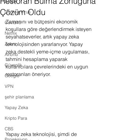
Restoran Bulma Zorluğuna
Sağlık
Çözüm Oldu
Corona Virus
Zamanını ve bütçesini ekonomik 
Covid19
koşullara göre değerlendirmek isteyen 
Netflix
seyahatseverler, artık yapay zeka 
Zoom
teknolojisinden yararlanıyor. Yapay 
zeka destekli yeme-içme uygulaması, 
Airbnb
tahmini hesaplama yaparak 
Güvenlik
kullanıcılara çevrelerindeki en uygun 
restoranları öneriyor. 
Google
VPN
şehir planlama
Yapay Zeka
Kripto Para
CBS
Yapay zeka teknolojisi, şimdi de 
Projeksiyon