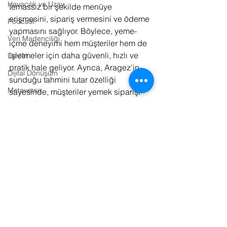
Havacılık ve Uzay
temassız bir şekilde menüye 
erişmesini, sipariş vermesini ve ödeme 
Podcast
yapmasını sağlıyor. Böylece, yeme-
Veri Madenciliği
içme deneyimi hem müşteriler hem de 
işletmeler için daha güvenli, hızlı ve 
Devlet
pratik hale geliyor. Ayrıca, Aragez’in 
Dijital Dönüşüm
sunduğu tahmini tutar özelliği 
Metaverse
sayesinde, müşteriler yemek siparişi 
vermeden önce ne kadar 
Kültür / Sanat
ödeyeceklerini görebiliyorlar. Bu da 
Tarım
hem müşteri memnuniyetini hem de 
işletme verimliliğini artırıyor.”
Kurumsal İletişim
Gastronomi
Kaynaklar:
Fotoğraf
Basın Bülteni
Lojistik
Tasarım