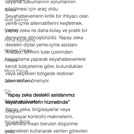
seyahat tutkunlarının sorunlarının 
çözülmesi için araç oldu. 
Rusya
Seyahatseverlerin kritik bir ihtiyacı olan 
Akıllı Şehirler
yeme-içme alternatiflerini keşfetmek, 
yapay zeka ile daha kolay ve pratik bir 
Gartner
deneyime dönüştürüldü. Yapay zeka 
Firma Satınalma
destekli dijital yeme-içme asistanı 
Hediye Çekilişi
AraGez, tahmini tutar üzerinden 
hesaplama yaparak seyahatseverlere 
Fintech
kendi bütçelerine göre, bulundukları 
Micro Focus
veya seçtikleri bölgede restoran 
alternatifleri öneriyor.
Çevre Koruma
Çin
“
Yapay zeka destekli asistanımız 
Bilgisayar Oyunları
seyahatseverlerin hizmetinde”
Yapay zeka, bilgisayarlar veya 
Telegram
bilgisayar kontrollü makinelerin, 
Avrupa Birliği
genellikle insan benzeri düşünme 
yetenekleri kullanarak verilen görevleri 
Enerji