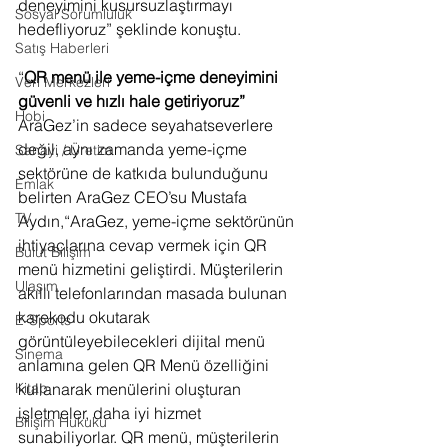
deneyimini kusursuzlaştırmayı 
Sosyal Sorumluluk
hedefliyoruz” şeklinde konuştu. 
Satış Haberleri
“
QR menü ile yeme-içme deneyimini 
Veri Merkezleri
güvenli ve hızlı hale getiriyoruz”
Hobi
AraGez’in sadece seyahatseverlere 
değil, aynı zamanda yeme-içme 
Sanayi / Üretim
sektörüne de katkıda bulunduğunu 
Emlak
belirten AraGez CEO’su Mustafa 
TV
Aydın,“AraGez, yeme-içme sektörünün 
ihtiyaçlarına cevap vermek için QR 
Bulut Bilişim
menü hizmetini geliştirdi. Müşterilerin 
Ulaşım
akıllı telefonlarından masada bulunan 
karekodu okutarak 
E-Sports
görüntüleyebilecekleri dijital menü 
Sinema
anlamına gelen QR Menü özelliğini 
kullanarak menülerini oluşturan 
Kitap
işletmeler, daha iyi hizmet 
Bilişim Hukuku
sunabiliyorlar. QR menü, müşterilerin 