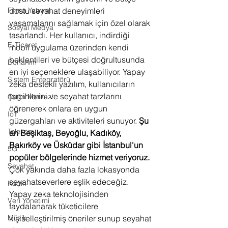
dostu seyahat deneyimleri 
Firma Yatırımı
yaşamalarını sağlamak için özel olarak 
Sosyal Medya
tasarlandı. Her kullanıcı, indirdiği 
E-Ticaret
mobil uygulama üzerinden kendi 
beklentileri ve bütçesi doğrultusunda 
Donanım
en iyi seçeneklere ulaşabiliyor. Yapay 
Sistem Entegratörü
zeka destekli yazılım, kullanıcıların 
tercihlerini ve seyahat tarzlarını 
Çağrı Merkezi
öğrenerek onlara en uygun 
IoT
güzergahları ve aktiviteleri sunuyor. 
Şu 
Telekom
an Beşiktaş, Beyoğlu, Kadıköy, 
Bakırköy ve Üsküdar gibi İstanbul'un 
5G
popüler bölgelerinde hizmet veriyoruz.
Seyahat
Çok yakında daha fazla lokasyonda 
seyahatseverlere eşlik edeceğiz. 
Kadın
Yapay zeka teknolojisinden 
Veri Yönetimi
faydalanarak tüketicilere 
kişiselleştirilmiş öneriler sunup seyahat 
Müzik