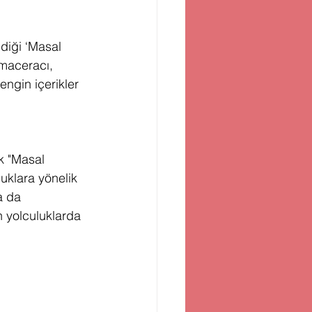
diği ‘Masal 
 maceracı, 
ngin içerikler 
k "Masal 
uklara yönelik 
a da 
 yolculuklarda 