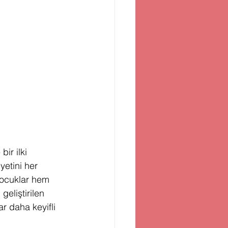
ir ilki 
etini her 
çocuklar hem 
eliştirilen 
r daha keyifli 