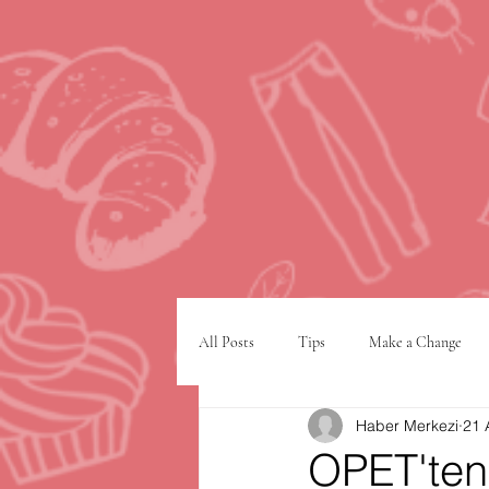
All Posts
Tips
Make a Change
Haber Merkezi
21 
Google
VPN
şehir planlam
OPET'ten