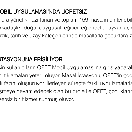
OBİL UYGULAMASI’NDA ÜCRETSİZ
lara yönelik hazırlanan ve toplam 159 masalın dinlenebil
rkadaşlık, doğa, duygusal, eğitici, eğlenceli, hayvanlar,
ik, tarih ve uzay kategorilerinde masallarla çocuklara ze
İSTASYONUNA ERİŞİLİYOR
çin kullanıcıların OPET Mobil Uygulaması'na giriş yapara
 tıklamaları yeterli oluyor. Masal İstasyonu, OPET'in çoc
ilk fazını oluşturuyor. İlerleyen süreçte farklı uygulamalarl
işmeye devam edecek olan bu proje ile OPET, çocukların
zersiz bir hizmet sunmuş oluyor.