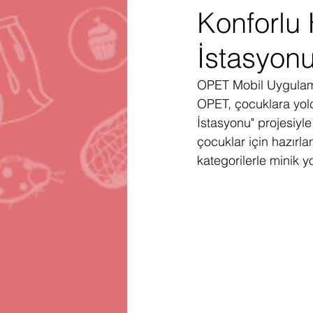
Konforlu 
Gartner
Firma Satınalma
H
İstasyon
Telegram
Avrupa Birliği
En
OPET Mobil Uygulamas
OPET, çocuklara yolcu
İstasyonu" projesiyle
çocuklar için hazırla
kategorilerle minik y