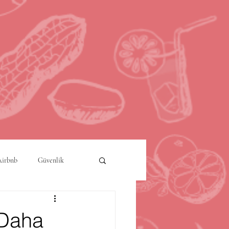
Airbnb
Güvenlik
a
Akıllı Şehirler
 Daha