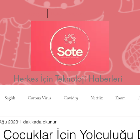
Ana Sayfa
Haftanın Videosu
Hakkımızda
Herkes İçin Teknoloji Haberleri
Sağlık
Corona Virus
Covid19
Netflix
Zoom
Ağu 2023
1 dakikada okunur
a
Yapay Zeka
Kripto Para
CBS
Projeksiyon
Rusy
 Çocuklar İçin Yolculuğu