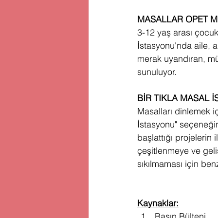
MASALLAR OPET M
3-12 yaş arası çocuk
İstasyonu'nda aile, a
merak uyandıran, müz
sunuluyor.
BİR TIKLA MASAL 
Masalları dinlemek i
İstasyonu" seçeneğini
başlattığı projelerin 
çeşitlenmeye ve gel
sıkılmaması için ben
Kaynaklar:
Basın Bülteni