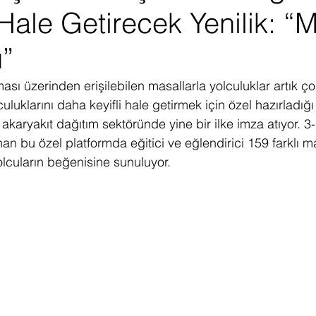
Hale Getirecek Yenilik: “
ediye Çekilişi
Fintech
Micro Focus
Çevre Koruma
Çi
u”
erji
Pazar Araştırması
ı üzerinden erişilebilen masallarla yolculuklar artık ço
luklarını daha keyifli hale getirmek için özel hazırladığı
 akaryakıt dağıtım sektöründe yine bir ilke imza atıyor. 3
nan bu özel platformda eğitici ve eğlendirici 159 farklı m
olcuların beğenisine sunuluyor.