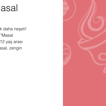
Masal
n
Bilgisayar Oyunları
k daha neşeli! 
 "Masal 
-12 yaş arası 
asal, zengin 