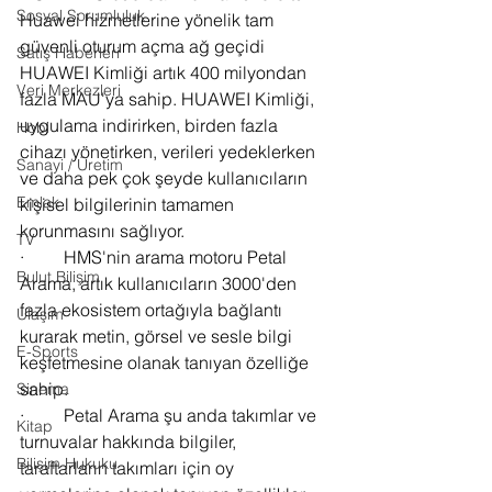
Sosyal Sorumluluk
Huawei hizmetlerine yönelik tam 
güvenli oturum açma ağ geçidi 
Satış Haberleri
HUAWEI Kimliği artık 400 milyondan 
Veri Merkezleri
fazla MAU'ya sahip. HUAWEI Kimliği, 
uygulama indirirken, birden fazla 
Hobi
cihazı yönetirken, verileri yedeklerken 
Sanayi / Üretim
ve daha pek çok şeyde kullanıcıların 
Emlak
kişisel bilgilerinin tamamen 
korunmasını sağlıyor.
TV
·         HMS'nin arama motoru Petal 
Bulut Bilişim
Arama, artık kullanıcıların 3000'den 
fazla ekosistem ortağıyla bağlantı 
Ulaşım
kurarak metin, görsel ve sesle bilgi 
E-Sports
keşfetmesine olanak tanıyan özelliğe 
sahip.
Sinema
·         Petal Arama şu anda takımlar ve 
Kitap
turnuvalar hakkında bilgiler, 
Bilişim Hukuku
taraftarların takımları için oy 