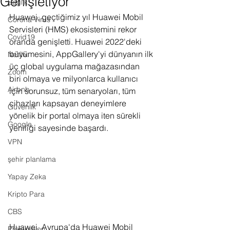
Genişletiyor
Sağlık
Huawei, geçtiğimiz yıl Huawei Mobil 
Corona Virus
Servisleri (HMS) ekosistemini rekor 
Covid19
oranda genişletti. Huawei 2022'deki 
büyümesini, AppGallery'yi dünyanın ilk 
Netflix
üç global uygulama mağazasından 
Zoom
biri olmaya ve milyonlarca kullanıcı 
Airbnb
için sorunsuz, tüm senaryoları, tüm 
cihazları kapsayan deneyimlere 
Güvenlik
yönelik bir portal olmaya iten sürekli 
Google
yeniliği sayesinde başardı.
VPN
şehir planlama
Yapay Zeka
Kripto Para
CBS
Huawei, Avrupa'da Huawei Mobil 
Projeksiyon