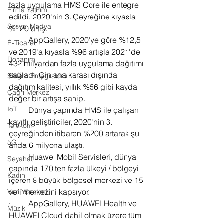
fazla uygulama HMS Core ile entegre 
Firma Yatırımı
edildi. 2020'nin 3. Çeyreğine kıyasla 
Sosyal Medya
%120 artış.
·         AppGallery, 2020'ye göre %12,5 
E-Ticaret
ve 2019'a kıyasla %96 artışla 2021'de 
Donanım
432 milyardan fazla uygulama dağıtımı 
sağladı. Çin ana karası dışında 
Sistem Entegratörü
dağıtım kalitesi, yıllık %56 gibi kayda 
Çağrı Merkezi
değer bir artışa sahip.
IoT
·         Dünya çapında HMS ile çalışan 
kayıtlı geliştiriciler, 2020'nin 3. 
Telekom
çeyreğinden itibaren %200 artarak şu 
5G
anda 6 milyona ulaştı.
·         Huawei Mobil Servisleri, dünya 
Seyahat
çapında 170'ten fazla ülkeyi / bölgeyi 
Kadın
içeren 8 büyük bölgesel merkezi ve 15 
veri merkezini kapsıyor.
Veri Yönetimi
·         AppGallery, HUAWEI Health ve 
Müzik
HUAWEI Cloud dahil olmak üzere tüm 