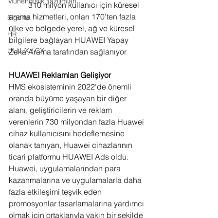
Mühendislik Yazılımları
·         310 milyon kullanıcı için küresel 
arama hizmetleri, onları 170’ten fazla 
Sigorta
ülke ve bölgede yerel, ağ ve küresel 
HR
bilgilere bağlayan HUAWEI Yapay 
UI / UX / CX
Zeka Arama tarafından sağlanıyor
HUAWEI Reklamları Gelişiyor
HMS ekosisteminin 2022'de önemli 
oranda büyüme yaşayan bir diğer 
alanı, geliştiricilerin ve reklam 
verenlerin 730 milyondan fazla Huawei 
cihaz kullanıcısını hedeflemesine 
olanak tanıyan, Huawei cihazlarının 
ticari platformu HUAWEI Ads oldu. 
Huawei, uygulamalarından para 
kazanmalarına ve uygulamalarla daha 
fazla etkileşimi teşvik eden 
promosyonlar tasarlamalarına yardımcı 
olmak için ortaklarıyla yakın bir şekilde 