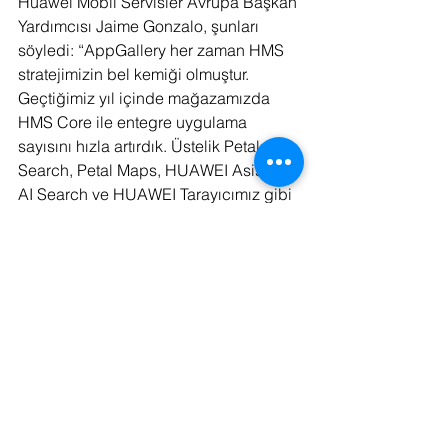
Huawei Mobil Servisler Avrupa Başkan 
Yardımcısı Jaime Gonzalo, şunları 
söyledi: “AppGallery her zaman HMS 
stratejimizin bel kemiği olmuştur. 
Geçtiğimiz yıl içinde mağazamızda 
HMS Core ile entegre uygulama 
sayısını hızla artırdık. Üstelik Petal 
Search, Petal Maps, HUAWEI Asistan, 
AI Search ve HUAWEI Tarayıcımız gibi 
diğer önemli hizmetler için kaliteli 
trafiği artırdık. HUAWEI Ads ile bu 
unsurlar, sağlıklı, birbirine bağlı HMS 
ekosistemimiz için çok önemlidir. 
Geliştirici ortaklarımızın işlerini 
desteklemek ve her gün milyonlarca 
müşteriye unutulmaz ve eğlenceli bir 
deneyim sunmak için optimum sinerji 
içinde çalışacak şekilde tasarlandılar. 
Ve bu sadece başlangıç, yenilikçi 