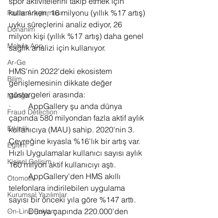
spor aktivitelerini takip etmek için 
kullanırken, 16 milyonu (yıllık %17 artış) 
Pazar Araştırması
uyku süreçlerini analiz ediyor, 26 
Donanım
milyon kişi (yıllık %17 artış) daha genel 
Mobile App
sağlık analizi için kullanıyor.
Ar-Ge
HMS'nin 2022'deki ekosistem 
Bilim
genişlemesinin dikkate değer 
göstergeleri arasında:
Manga
·         AppGallery şu anda dünya 
Fraud Detection
çapında 580 milyondan fazla aktif aylık 
Etkinlik
kullanıcıya (MAU) sahip. 2020'nin 3. 
Çeyreğine kıyasla %16'lık bir artış var. 
Eğitim
Hızlı Uygulamalar kullanıcı sayısı aylık 
Kişisel Gelişim
160 milyon aktif kullanıcıyı aştı.
·         AppGallery'den HMS akıllı 
Otomotiv
telefonlara indirilebilen uygulama 
Kurumsal Yazılımlar
sayısı bir önceki yıla göre %147 arttı.
·         Dünya çapında 220.000'den 
On-Line Reklam