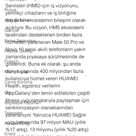
Servisleri (HMS) için iş vizyonunu, 
Rusya
yenilikçi cihazların ve iş birliğine 
dayalı bir ekosistemin bileşimi olarak 
Akıllı Şehirler
açıklıyor. Bu vizyon, HMS ekosistemi 
Gartner
tarafından desteklenen birden fazla 
Firma Satınalma
hizmetten yararlanan Mate 50 Pro ve 
Nova 10 serisi akıllı telefonların yakın 
Hediye Çekilişi
zamanda piyasaya sürülmesinde de 
Fintech
gösterildi. Buna ek olarak, şu anda 
dünya çapında 400 milyondan fazla 
Micro Focus
kullanıcıya hizmet veren HUAWEI 
Çevre Koruma
Health, egzersiz verilerini 
Çin
AppGallery'den temin edilebilen çeşitli 
fitness uygulamalarıyla paylaşmak için 
Bilgisayar Oyunları
senkronizasyon olanaklarından 
Telegram
yararlanıyor. Yalnızca HUAWEI Sağlık 
uygulamasında 97 milyon MAU (yıllık 
Avrupa Birliği
%17 artış), 13 milyonu (yıllık %20 artış) 
Enerji