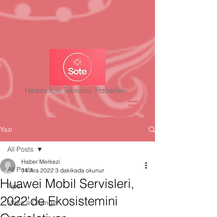
Herkes İçin Teknoloji Haberleri
Yazı
All Posts
Haber Merkezi
All Posts
14 Ara 2022
3 dakikada okunur
Huawei Mobil Servisleri,
Tips
2022'de Ekosistemini
Make a Change