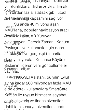
vermelerine olanak tanıyan özellikler 
Havacılık ve Uzay
ve etkinlikten aldıkları zevki artırmak 
Podcast
için birden fazla istatistik gibi futbol 
izlemenin tam kapsamını sağlıyor.
Veri Madenciliği
·         Şu anda 40 milyonu aşan 
Devlet
MAU'larla, popüler navigasyon aracı 
Dijital Dönüşüm
Petal Haritalar, AR Yürüyen 
Navigasyon, Gerçek Zamanlı Konum 
Metaverse
Paylaşımı ve kullanıcılar için daha 
Kültür / Sanat
sürükleyici ve gerçekçi bir harita 
deneyimi yaratan Kullanıcı Büyüme 
Tarım
Sistemini içeren yeni güncellemeler 
Kurumsal İletişim
yayınladı.
·         HUAWEI Asistanı, bu yılın Eylül 
Gastronomi
ayına kadar 260 milyondan fazla MAU 
Fotoğraf
elde ederek kullanıcılara SmartCare 
Lojistik
Kartları ile uygun hizmetler, seyahat, 
şehir, alışveriş ve finans hizmetleri 
Tasarım
dahil tam senaryo hizmetleri sundu.