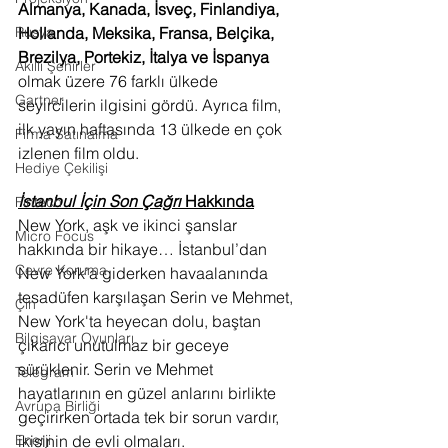
Almanya, Kanada, İsveç, Finlandiya, 
Hollanda, Meksika, Fransa, Belçika, 
Rusya
Brezilya, Portekiz, İtalya ve İspanya
Akıllı Şehirler
olmak üzere 76 farklı ülkede 
Gartner
seyircilerin ilgisini gördü. Ayrıca film,  
ilk yayın haftasında 13 ülkede en çok 
Firma Satınalma
izlenen film oldu. 
Hediye Çekilişi
İstanbul İçin Son Çağrı 
Hakkında
Fintech
New York, aşk ve ikinci şanslar 
Micro Focus
hakkında bir hikaye… İstanbul’dan 
Çevre Koruma
New York’a giderken havaalanında 
tesadüfen karşılaşan Serin ve Mehmet, 
Çin
New York'ta heyecan dolu, baştan 
Bilgisayar Oyunları
çıkarıcı unutulmaz bir geceye 
sürüklenir. Serin ve Mehmet 
Telegram
hayatlarının en güzel anlarını birlikte 
Avrupa Birliği
geçirirken ortada tek bir sorun vardır, 
ikisinin de evli olmaları. 
Enerji