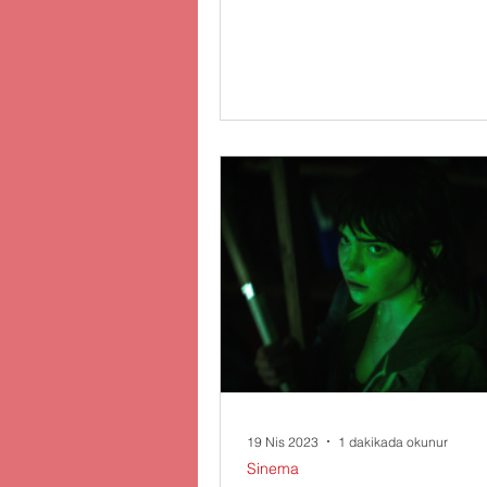
paylaştı Tüm zamanların en u
yarış...
19 Nis 2023
1 dakikada okunur
Sinema