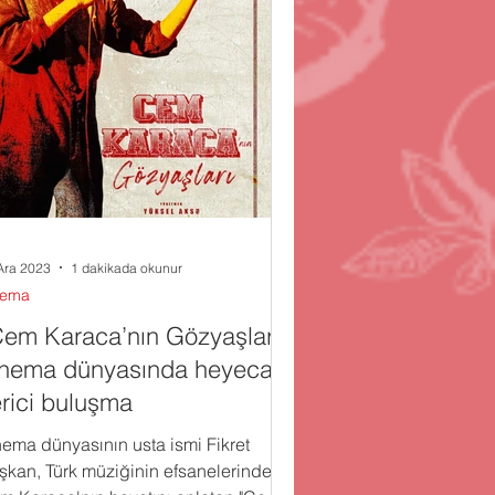
Ara 2023
1 dakikada okunur
nema
em Karaca’nın Gözyaşları”
inema dünyasında heyecan
rici buluşma
nema dünyasının usta ismi Fikret
şkan, Türk müziğinin efsanelerinden