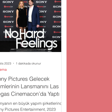
Nis 2023
1 dakikada okunur
nema
ny Pictures Gelecek
lmlerinin Lansmanını Las
egas Cinemacon’da Yaptı
nyanın en büyük yapım şirketlerinden
ny Pictures Entertainment, 2023