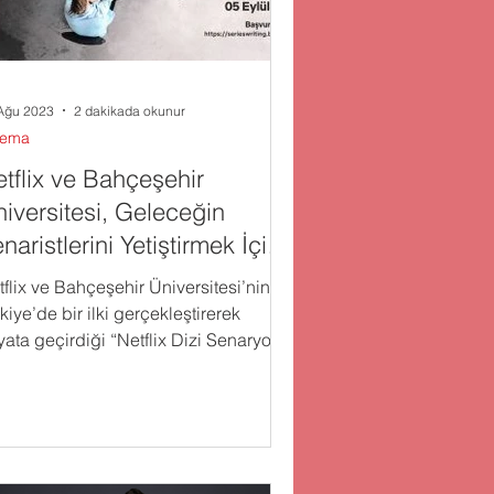
Ağu 2023
2 dakikada okunur
nema
tflix ve Bahçeşehir
iversitesi, Geleceğin
naristlerini Yetiştirmek İçin
niden Yola Çıkıyor
flix ve Bahçeşehir Üniversitesi’nin
kiye’de bir ilki gerçekleştirerek
yata geçirdiği “Netflix Dizi Senaryosu
arlığı” dersinde...