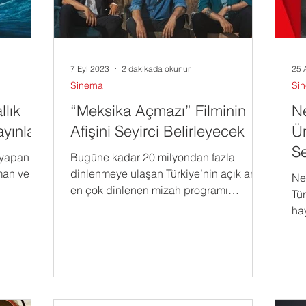
7 Eyl 2023
2 dakikada okunur
25 
Sinema
Si
lık
“Meksika Açmazı” Filminin
Ne
ayınladı
Afişini Seyirci Belirleyecek
Ün
Se
 yapan
Bugüne kadar 20 milyondan fazla
Ye
man ve
dinlenmeye ulaşan Türkiye’nin açık ara
Net
en çok dinlenen mizah programı
Tür
Meksika Açmazı’nın beyazperdeye...
ha
Yaz