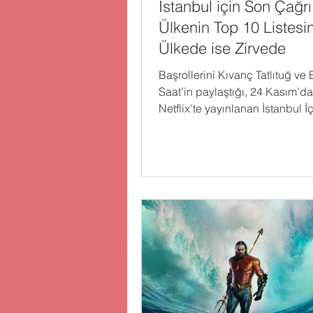
Istanbul için Son Çağrı
Ülkenin Top 10 Listesi
Ülkede ise Zirvede
Başrollerini Kıvanç Tatlıtuğ ve
Saat’in paylaştığı, 24 Kasım’d
Netflix’te yayınlanan İstanbul İ
Çağrı, kısa sürede...