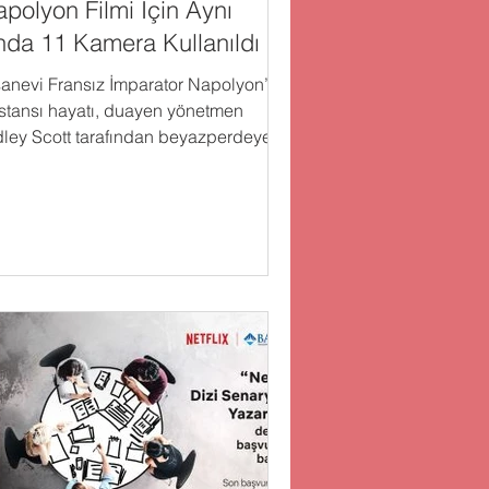
polyon Filmi İçin Aynı
da 11 Kamera Kullanıldı
sanevi Fransız İmparator Napolyon’un
stansı hayatı, duayen yönetmen
dley Scott tarafından beyazperdeye
şındı. Ünlü yönetmen...