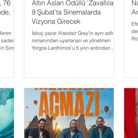
, 76
Altın Aslan Ödüllü ‘Zavallılar’,
Na
nde, 13
9 Şubat’ta Sinemalarda
An
Vizyona Girecek
Ef
de
 Beren
İskoç yazar Alasdair Gray’in aynı adlı
Ri
a sadece
romanından uyarlanan ve yönetmen
ta
çin Son
Yorgos Lanthimos’u 5 yılın ardından
sinemaseverlerle buluşturacak...