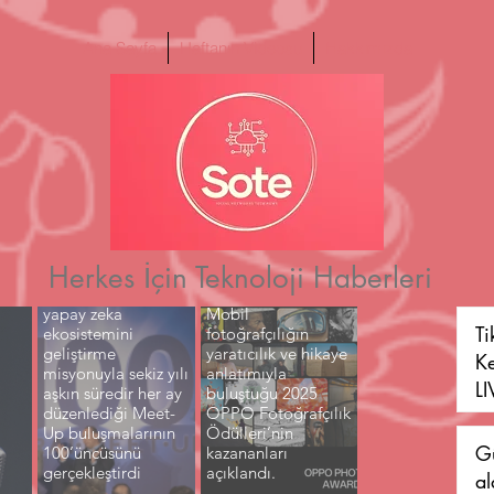
Ana Sayfa
Haftanın Videosu
Hakkımızda
Herkes İçin Teknoloji Haberleri
(TRAI) Türkiye’nin
yapay zeka
Mobil
Ti
ekosistemini
fotoğrafçılığın
geliştirme
yaratıcılık ve hikaye
K
misyonuyla sekiz yılı
anlatımıyla
L
aşkın süredir her ay
buluştuğu 2025
düzenlediği Meet-
OPPO Fotoğrafçılık
G
Up buluşmalarının
Ödülleri’nin
G
100’üncüsünü
kazananları
gerçekleştirdi
açıklandı.
al