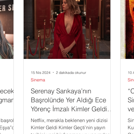
15 Nis 2024
2 dakikada okunur
10 
Sinema
Si
recek
Serenay Sarıkaya’nın
“C
gmanı
Başrolünde Yer Aldığı Ece
S
Yörenç İmzalı Kimler Geldi
ve
Kimler Geçti
başrolleri
Netflix, merakla beklenen yeni dizisi
Si
z Eşya”dan
Kimler Geldi Kimler Geçti’nin yayın
Ku