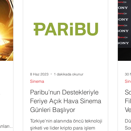
8 Haz 2023
1 dakikada okunur
30 
Sinema
Si
z
Paribu’nun Destekleriyle
So
Feriye Açık Hava Sinema
Fi
Günleri Başlıyor
V
Türkiye’nin alanında öncü teknoloji
Dü
nları
şirketi ve lider kripto para işlem
So