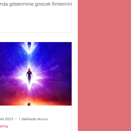
ında gösterimine girecek filmlerinin
smanını yaptı. Las...
Nis 2023
1 dakikada okunur
nema