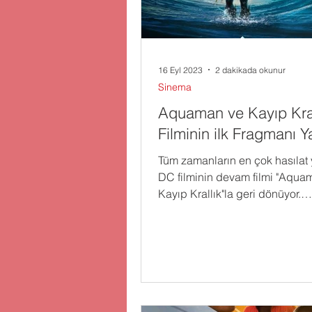
16 Eyl 2023
2 dakikada okunur
Sinema
Aquaman ve Kayıp Kral
Filminin ilk Fragmanı Y
Tüm zamanların en çok hasılat
DC filminin devam filmi "Aqua
Kayıp Krallık"la geri dönüyor.
Başrollerinde Jason Momoa,...