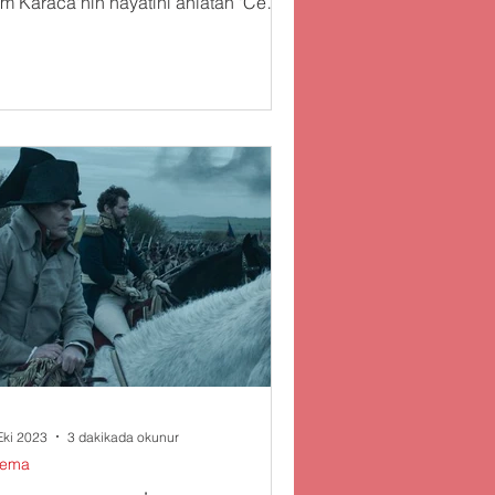
m Karaca'nın hayatını anlatan "Cem
aca’nın Gözyaşları"...
Eki 2023
3 dakikada okunur
nema