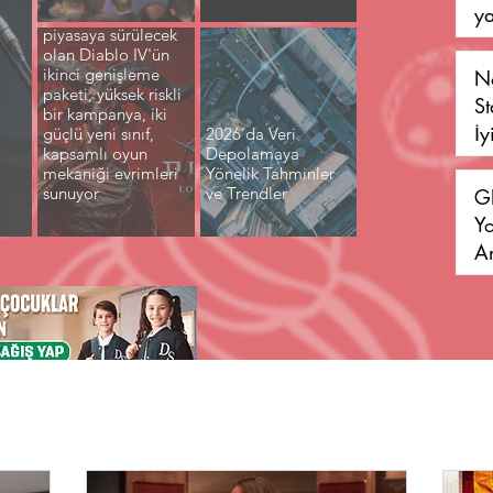
ya
28 Nisan 2026'da
piyasaya sürülecek
olan Diablo IV'ün
ikinci genişleme
N
paketi, yüksek riskli
St
bir kampanya, iki
İy
güçlü yeni sınıf,
2026’da Veri
kapsamlı oyun
Depolamaya
Li
mekaniği evrimleri
Yönelik Tahminler
sunuyor
ve Trendler
G
Yo
A