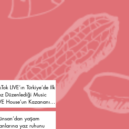
kTok LIVE’ın Türkiye’de İlk
ez Düzenlediği Music
IVE House’un Kazananı
ökçe Özgül Oldu
ünsan’dan yaşam
anlarına yaz ruhunu