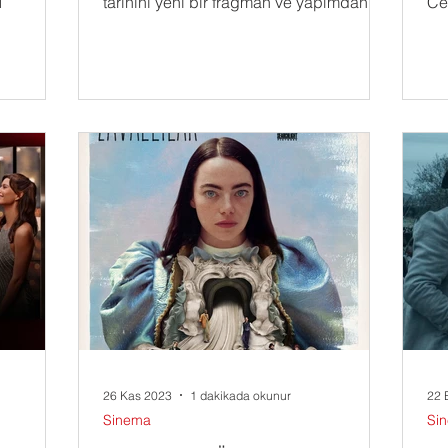
1
tarihini yeni bir fragman ve yapımdan ilk
Ce
karelerle paylaştı....
Kar
26 Kas 2023
1 dakikada okunur
22 
Sinema
Si