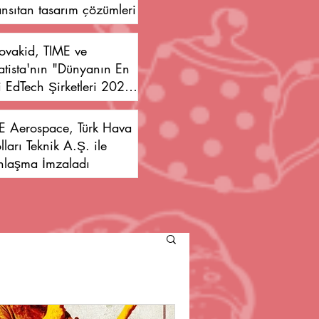
nsıtan tasarım çözümleri
ovakid, TIME ve
atista'nın "Dünyanın En
i EdTech Şirketleri 2026"
stesine Girdi
E Aerospace, Türk Hava
lları Teknik A.Ş. ile
nlaşma İmzaladı