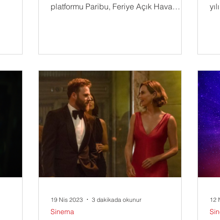
mulmadık
platformu Paribu, Feriye Açık Hava
yıl
Sinema Günleri’nin...
lan
19 Nis 2023
3 dakikada okunur
12 
Sinema
Si