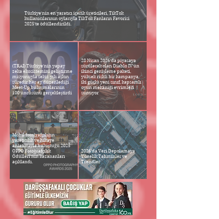
Türkiye’nin en yaratıcı içerik üreticileri, TikTok
kullanıcılarının oylarıyla TikTok Fanların Favorisi
2025’te ödüllendirildi.
28 Nisan 2026'da piyasaya
(TRAI) Türkiye’nin yapay
sürülecek olan Diablo IV'ün
zeka ekosistemini geliştirme
ikinci genişleme paketi,
misyonuyla sekiz yılı aşkın
yüksek riskli bir kampanya,
süredir her ay düzenlediği
iki güçlü yeni sınıf, kapsamlı
Meet-Up buluşmalarının
oyun mekaniği evrimleri
100’üncüsünü gerçekleştirdi
sunuyor
Mobil fotoğrafçılığın
yaratıcılık ve hikaye
anlatımıyla buluştuğu 2025
OPPO Fotoğrafçılık
2026’da Veri Depolamaya
Ödülleri’nin kazananları
Yönelik Tahminler ve
açıklandı.
Trendler