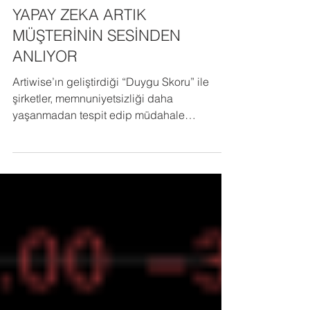
Kripto Para
YAPAY ZEKA ARTIK
MÜŞTERİNİN SESİNDEN
ANLIYOR
Artiwise’ın geliştirdiği “Duygu Skoru” ile
şirketler, memnuniyetsizliği daha
yaşanmadan tespit edip müdahale
edebiliyor.