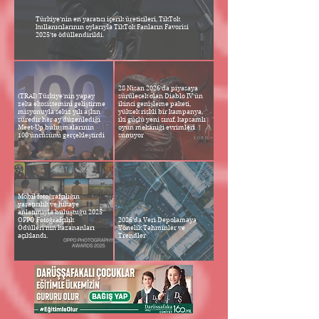
Türkiye’nin en yaratıcı içerik üreticileri, TikTok
kullanıcılarının oylarıyla TikTok Fanların Favorisi
2025’te ödüllendirildi.
28 Nisan 2026'da piyasaya
(TRAI) Türkiye’nin yapay
sürülecek olan Diablo IV'ün
zeka ekosistemini geliştirme
ikinci genişleme paketi,
misyonuyla sekiz yılı aşkın
yüksek riskli bir kampanya,
süredir her ay düzenlediği
iki güçlü yeni sınıf, kapsamlı
Meet-Up buluşmalarının
oyun mekaniği evrimleri
100’üncüsünü gerçekleştirdi
sunuyor
Mobil fotoğrafçılığın
yaratıcılık ve hikaye
anlatımıyla buluştuğu 2025
OPPO Fotoğrafçılık
2026’da Veri Depolamaya
Ödülleri’nin kazananları
Yönelik Tahminler ve
açıklandı.
Trendler