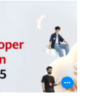
ürünleri ve çözümleriyle iş büyümesini ve
profesyonel başarıyı destekleyen
çözümlerini açıkladı.