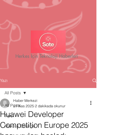
Herkes İçin Teknoloji Haberleri
Yazı
All Posts
Haber Merkezi
All Posts
27 Kas 2025
2 dakikada okunur
Huawei Developer
Tips
Competition Europe 2025
Make a Change