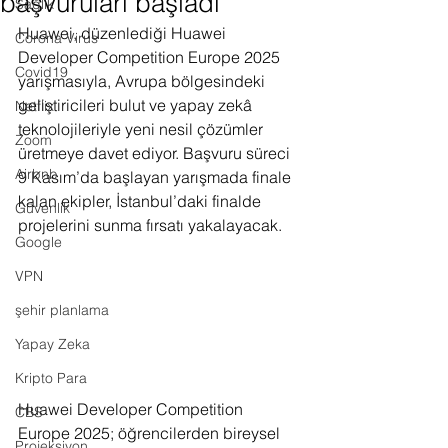
başvuruları başladı
Sağlık
Huawei, düzenlediği Huawei 
Corona Virus
Developer Competition Europe 2025 
Covid19
yarışmasıyla, Avrupa bölgesindeki 
geliştiricileri bulut ve yapay zekâ 
Netflix
teknolojileriyle yeni nesil çözümler 
Zoom
üretmeye davet ediyor. Başvuru süreci 
Airbnb
9 Kasım’da başlayan yarışmada finale 
kalan ekipler, İstanbul’daki finalde 
Güvenlik
projelerini sunma fırsatı yakalayacak.
Google
VPN
şehir planlama
Yapay Zeka
Kripto Para
Huawei Developer Competition 
CBS
Europe 2025; öğrencilerden bireysel 
Projeksiyon