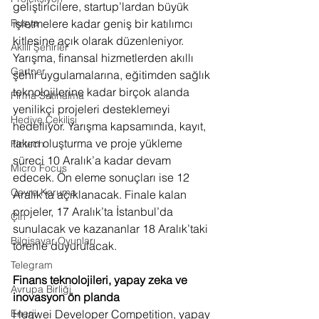
geliştiricilere, startup’lardan büyük 
işletmelere kadar geniş bir katılımcı 
Rusya
kitlesine açık olarak düzenleniyor. 
Akıllı Şehirler
Yarışma, finansal hizmetlerden akıllı 
Gartner
şehir uygulamalarına, eğitimden sağlık 
teknolojilerine kadar birçok alanda 
Firma Satınalma
yenilikçi projeleri desteklemeyi 
Hediye Çekilişi
hedefliyor. Yarışma kapsamında, kayıt, 
takım oluşturma ve proje yükleme 
Fintech
süreci 10 Aralık’a kadar devam 
Micro Focus
edecek. Ön eleme sonuçları ise 12 
Çevre Koruma
Aralık’ta açıklanacak. Finale kalan 
projeler, 17 Aralık’ta İstanbul’da 
Çin
sunulacak ve kazananlar 18 Aralık’taki 
Bilgisayar Oyunları
törenle duyurulacak.
Telegram
Finans teknolojileri, yapay zeka ve 
Avrupa Birliği
inovasyon ön planda 
Huawei Developer Competition, yapay 
Enerji