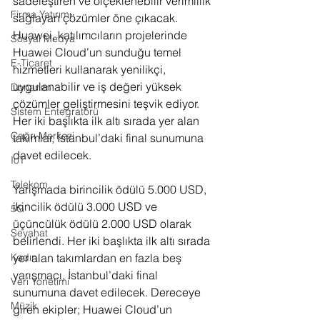
sadeleştiren ve ölçeklenebilir verimlilik 
Firma Yatırımı
sağlayan çözümler öne çıkacak. 
Huawei, katılımcıların projelerinde 
Sosyal Medya
Huawei Cloud’un sunduğu temel 
E-Ticaret
hizmetleri kullanarak yenilikçi, 
uygulanabilir ve iş değeri yüksek 
Donanım
çözümler geliştirmesini teşvik ediyor. 
Sistem Entegratörü
Her iki başlıkta ilk altı sırada yer alan 
Çağrı Merkezi
takımlar, İstanbul’daki final sunumuna 
davet edilecek.
IoT
Telekom
Yarışmada birincilik ödülü 5.000 USD, 
ikincilik ödülü 3.000 USD ve 
5G
üçüncülük ödülü 2.000 USD olarak 
Seyahat
belirlendi. Her iki başlıkta ilk altı sırada 
yer alan takımlardan en fazla beş 
Kadın
yarışmacı, İstanbul’daki final 
Veri Yönetimi
sunumuna davet edilecek. Dereceye 
Müzik
giren ekipler; Huawei Cloud’un 