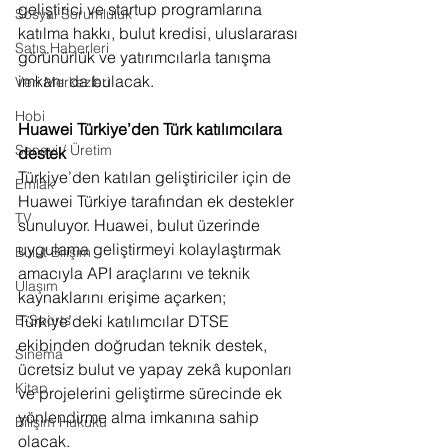
geliştirici ve startup programlarına 
Sosyal Sorumluluk
katılma hakkı, bulut kredisi, uluslararası 
Satış Haberleri
görünürlük ve yatırımcılarla tanışma 
imkanı da bulacak.
Veri Merkezleri
Hobi
Huawei Türkiye’den Türk katılımcılara 
Sanayi / Üretim
destek
Türkiye’den katılan geliştiriciler için de 
Emlak
Huawei Türkiye tarafından ek destekler 
TV
sunuluyor. Huawei, bulut üzerinde 
uygulama geliştirmeyi kolaylaştırmak 
Bulut Bilişim
amacıyla API araçlarını ve teknik 
Ulaşım
kaynaklarını erişime açarken; 
Türkiye’deki katılımcılar DTSE 
E-Sports
ekibinden doğrudan teknik destek, 
Sinema
ücretsiz bulut ve yapay zekâ kuponları 
Kitap
ve projelerini geliştirme sürecinde ek 
yönlendirme alma imkanına sahip 
Bilişim Hukuku
olacak. 