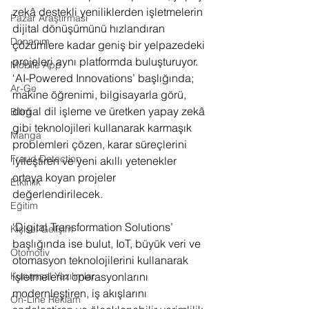
zekâ destekli yeniliklerden işletmelerin 
Pazar Araştırması
dijital dönüşümünü hızlandıran 
Donanım
çözümlere kadar geniş bir yelpazedeki 
projeleri aynı platformda buluşturuyor. 
Mobile App
‘AI-Powered Innovations’ başlığında; 
Ar-Ge
makine öğrenimi, bilgisayarla görü, 
doğal dil işleme ve üretken yapay zekâ 
Bilim
gibi teknolojileri kullanarak karmaşık 
Manga
problemleri çözen, karar süreçlerini 
Fraud Detection
iyileştiren ve yeni akıllı yetenekler 
ortaya koyan projeler 
Etkinlik
değerlendirilecek.
Eğitim
‘Digital Transformation Solutions’ 
Kişisel Gelişim
başlığında ise bulut, IoT, büyük veri ve 
Otomotiv
otomasyon teknolojilerini kullanarak 
işletmelerin operasyonlarını 
Kurumsal Yazılımlar
modernleştiren, iş akışlarını 
On-Line Reklam