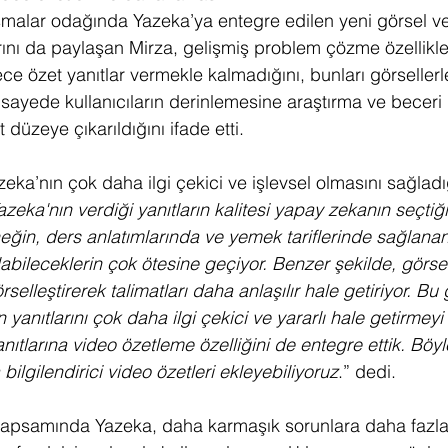
ışmalar odağında Yazeka’ya entegre edilen yeni görsel v
arını da paylaşan Mirza, gelişmiş problem çözme özellikle
ce özet yanıtlar vermekle kalmadığını, bunları görsellerl
 sayede kullanıcıların derinlemesine araştırma ve beceri 
 düzeye çıkarıldığını ifade etti.
zeka’nın çok daha ilgi çekici ve işlevsel olmasını sağladı
azeka'nın verdiği yanıtların kalitesi yapay zekanın seçtiği
neğin, ders anlatımlarında ve yemek tariflerinde sağlanan
abileceklerin çok ötesine geçiyor. Benzer şekilde, görse
rselleştirerek talimatları daha anlaşılır hale getiriyor. Bu 
yanıtlarını çok daha ilgi çekici ve yararlı hale getirmeyi
nıtlarına video özetleme özelliğini de entegre ettik. Böyl
bilgilendirici video özetleri ekleyebiliyoruz
.” dedi.
kapsamında Yazeka, daha karmaşık sorunlara daha fazl