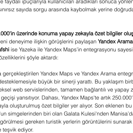
 faydalı ipuçlarıyla kullanıcıları aradıkları sonuca yönlen
 sınırsız sayıda sorgu arasında kaybolmak yerine doğruda
00'in üzerinde konuma yapay zekayla özet bilgiler oluş
ni deneyime ilişkin görüşlerini paylaşan 
Yandex Arama'
fshi 
ise Yazeka ile Yandex Maps’in entegrasyonu sayesi
zelliklerini şöyle aktardı: 
nda gerçekleştirilen Yandex Maps ve Yandex Arama enteg
 desteklemesiyle büyük bir sinerji yarattı. Bu yaklaşım bir
ksel web servislerinden, tamamen bağlantılı ve yapay z
e geçişi yansıtıyor. Dahası, Yandex Maps'te artık 250.000'
a oluşturulmuş özet bilgiler yer alıyor. Son eklenen bu ö
ul'un simgelerinden biri olan Galata Kulesi'nden Manisa’d
görülmesi gereken turistik yerlerin görüntülerini sunarak k
 teşvik ediyor.