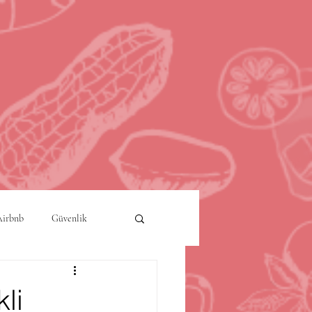
Airbnb
Güvenlik
a
Akıllı Şehirler
li