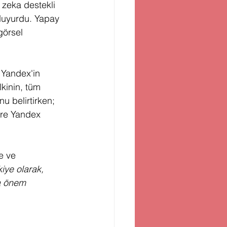
 zeka destekli 
 duyurdu. Yapay 
görsel 
 Yandex'in 
lkinin, tüm 
u belirtirken; 
gre Yandex 
e ve 
iye olarak, 
a önem 