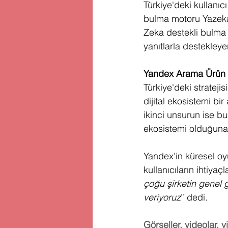
Türkiye'deki kullanı
bulma motoru Yazeka’
Zeka destekli bulma m
yanıtlarla destekley
Yandex Arama Ürün Y
Türkiye'deki strateji
dijital ekosistemi bi
ikinci unsurun ise 
ekosistemi olduğuna 
Yandex’in küresel oyu
kullanıcıların ihtiya
çoğu şirketin genel 
veriyoruz
” dedi.
Görseller, videolar, 