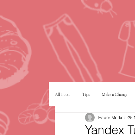
All Posts
Tips
Make a Change
Haber Merkezi
25 
Google
VPN
şehir planlam
Yandex T