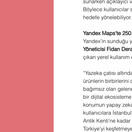
sunarken açıklayıcı ve
Böylece kullanıcılar
hedefe yönelebiliyor.
Yandex Maps'te 250.0
Yandex’in sunduğu ye
Yöneticisi Fidan Dera
çıkan yerel kullanım ö
“Yazeka çatısı altı
ürünlerin birbirlerini
bağımsız olan gelene
bir dijital ekosistem
konumun yapay zekayl
kullanıcılara İstanb
Antik Kenti’ne kadar 
Türkiye'yi keşfetmeye