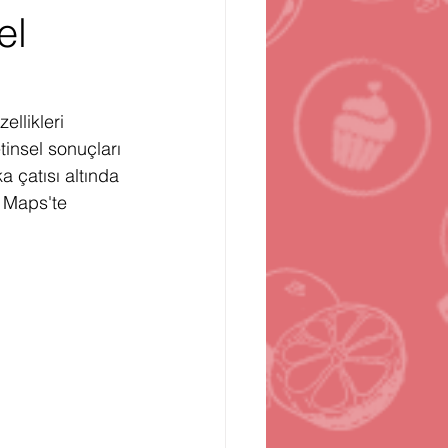
el
n
Bilgisayar Oyunları
llikleri 
insel sonuçları 
 çatısı altında 
 Maps'te 