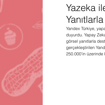
Yazeka i
Gartner
Firma Satınalma
H
Yanıtlarl
Telegram
Avrupa Birliği
En
Yandex Türkiye, yapa
duyurdu. Yapay Zeka 
görsel yanıtlarla de
gerçekleştirilen Ya
250.000'in üzerinde 