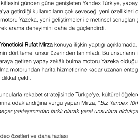
cı kitlesini günden güne genişleten Yandex Türkiye, yapay
ya getirdiği kullanıcıların çok seveceği yeni özellikleri
otoru Yazeka, yeni geliştirmeler ile metinsel sonuçları 
erek arama deneyimini daha da güçlendirdi.
öneticisi
Rufat Mirza
 konuya ilişkin yaptığı açıklamada,
sinin dört temel unsur üzerinden tanımladı. Bu unsurların i
r araya getiren yapay zekâlı bulma motoru Yazeka olduğun
bulma motorundan harita hizmetlerine kadar uzanan ente
dikkat çekti. 
ncularla rekabet stratejisinde Türkçe'ye, kültürel öğeler
çlarına odaklandığına vurgu yapan Mirza, “
Biz Yandex Türk
geçer yaklaşımından farklı olarak yerel unsurlara oldukç
video özetleri ve daha fazlası