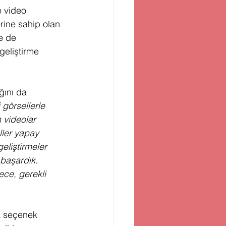
e video 
rine sahip olan 
e de 
geliştirme 
ğını da 
 görsellerle 
 videolar 
ller yapay 
geliştirmeler 
 başardık. 
ece, gerekli 
a seçenek 