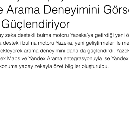
le Arama Deneyimini Görs
ediye Çekilişi
Fintech
Micro Focus
Çevre Koruma
Çi
a Güçlendiriyor
erji
Pazar Araştırması
y zeka destekli bulma motoru Yazeka’ya getirdiği yeni öze
destekli bulma motoru Yazeka, yeni geliştirmeler ile met
stekleyerek arama deneyimini daha da güçlendirdi. Yazeka
ndex Maps ve Yandex Arama entegrasyonuyla ise Yandex
konuma yapay zekayla özet bilgiler oluşturuldu.