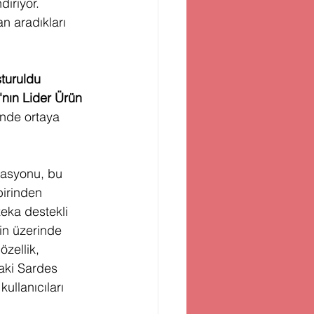
diriyor. 
n aradıkları 
turuldu
nın Lider Ürün 
nde ortaya 
rasyonu, bu 
birinden 
eka destekli 
in üzerinde 
zellik, 
aki Sardes 
ullanıcıları 