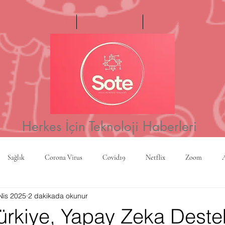
Ana Sayfa
Haftanın Videosu
Hakkımızda
Herkes İçin Teknoloji Haberleri
Sağlık
Corona Virus
Covid19
Netflix
Zoom
Nis 2025
2 dakikada okunur
a
Yapay Zeka
Kripto Para
CBS
Projeksiyon
Rusy
ürkiye, Yapay Zeka Destek