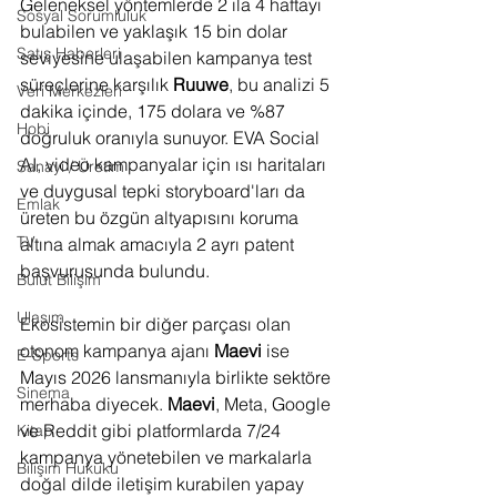
Geleneksel yöntemlerde 2 ila 4 haftayı 
Sosyal Sorumluluk
bulabilen ve yaklaşık 15 bin dolar 
Satış Haberleri
seviyesine ulaşabilen kampanya test 
süreçlerine karşılık 
Ruuwe
, bu analizi 5 
Veri Merkezleri
dakika içinde, 175 dolara ve %87 
Hobi
doğruluk oranıyla sunuyor. EVA Social 
AI, video kampanyalar için ısı haritaları 
Sanayi / Üretim
ve duygusal tepki storyboard'ları da 
Emlak
üreten bu özgün altyapısını koruma 
TV
altına almak amacıyla 2 ayrı patent 
başvurusunda bulundu.
Bulut Bilişim
Ulaşım
Ekosistemin bir diğer parçası olan 
otonom kampanya ajanı 
Maevi 
ise 
E-Sports
Mayıs 2026 lansmanıyla birlikte sektöre 
Sinema
merhaba diyecek. 
Maevi
, Meta, Google 
ve Reddit gibi platformlarda 7/24 
Kitap
kampanya yönetebilen ve markalarla 
Bilişim Hukuku
doğal dilde iletişim kurabilen yapay 