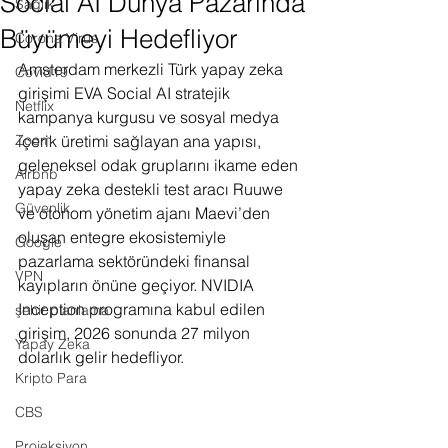
Social AI Dünya Pazarında
Sağlık
Büyümeyi Hedefliyor
Corona Virus
Amsterdam merkezli Türk yapay zeka 
Covid19
girişimi EVA Social AI stratejik 
Netflix
kampanya kurgusu ve sosyal medya 
Zoom
içerik üretimi sağlayan ana yapısı, 
geleneksel odak gruplarını ikame eden 
Airbnb
yapay zeka destekli test aracı Ruuwe 
Güvenlik
ve otonom yönetim ajanı Maevi’den 
oluşan entegre ekosistemiyle 
Google
pazarlama sektöründeki finansal 
VPN
kayıpların önüne geçiyor. NVIDIA 
Inception programına kabul edilen 
şehir planlama
girişim, 2026 sonunda 27 milyon 
Yapay Zeka
dolarlık gelir hedefliyor.
Kripto Para
CBS
Projeksiyon