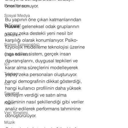
öneriler sunuyor.
Firma Yatırımı
Sosyal Medya
Bu yapının öne çıkan katmanlarından 
E-Ticaret
Ruuwe
, geleneksel odak gruplarının 
yapay zeka destekli yeni nesil bir 
Donanım
karşılığı olarak konumlanıyor. Psiko-
Sistem Entegratörü
fizyolojik modelleme teknolojisi üzerine 
inşa edilen sistem, gerçek insan 
Çağrı Merkezi
davranışlarını, duygusal tepkileri ve 
IoT
karar alma süreçlerini modelleyerek 
Telekom
yapay zeka personaları oluşturuyor. 
hangi demografinin dikkat gösterdiği, 
5G
hangi kullanıcı profilinin daha yüksek 
Seyahat
etkileşim verdiği ve satın alma 
eğiliminin nasıl şekillendiği gibi veriler 
Kadın
analiz edilerek performans tahminine 
Veri Yönetimi
dönüştürülüyor. 
Müzik