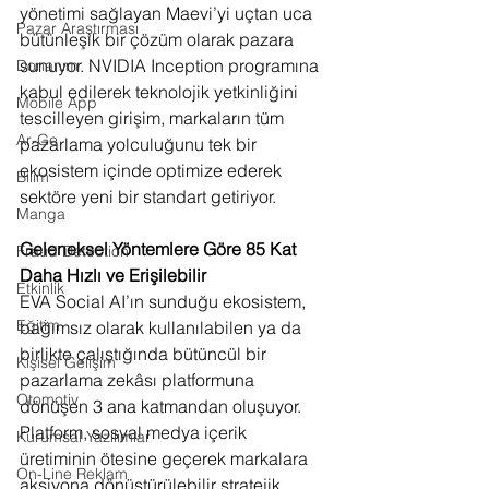
yönetimi sağlayan Maevi’yi uçtan uca 
Pazar Araştırması
bütünleşik bir çözüm olarak pazara 
sunuyor. NVIDIA Inception programına 
Donanım
kabul edilerek teknolojik yetkinliğini 
Mobile App
tescilleyen girişim, markaların tüm 
Ar-Ge
pazarlama yolculuğunu tek bir 
ekosistem içinde optimize ederek 
Bilim
sektöre yeni bir standart getiriyor.
Manga
Geleneksel Yöntemlere Göre 85 Kat 
Fraud Detection
Daha Hızlı ve Erişilebilir
Etkinlik
EVA Social AI’ın sunduğu ekosistem, 
Eğitim
bağımsız olarak kullanılabilen ya da 
birlikte çalıştığında bütüncül bir 
Kişisel Gelişim
pazarlama zekâsı platformuna 
Otomotiv
dönüşen 3 ana katmandan oluşuyor. 
Platform, sosyal medya içerik 
Kurumsal Yazılımlar
üretiminin ötesine geçerek markalara 
On-Line Reklam
aksiyona dönüştürülebilir stratejik 