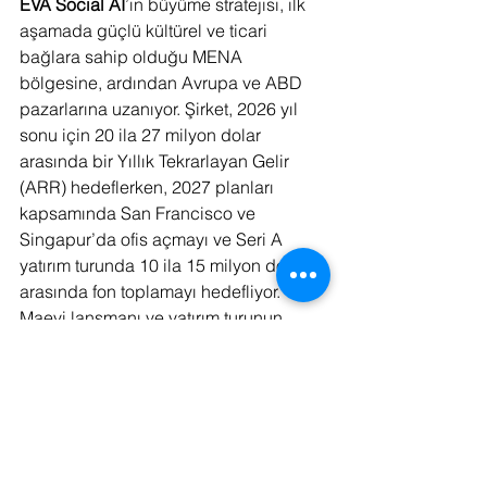
EVA Social AI
’ın büyüme stratejisi, ilk 
aşamada güçlü kültürel ve ticari 
bağlara sahip olduğu MENA 
bölgesine, ardından Avrupa ve ABD 
pazarlarına uzanıyor. Şirket, 2026 yıl 
sonu için 20 ila 27 milyon dolar 
arasında bir Yıllık Tekrarlayan Gelir 
(ARR) hedeflerken, 2027 planları 
kapsamında San Francisco ve 
Singapur’da ofis açmayı ve Seri A 
yatırım turunda 10 ila 15 milyon dolar 
arasında fon toplamayı hedefliyor. 
Maevi lansmanı ve yatırım turunun 
tamamlanmasıyla birlikte büyüme 
ivmesinin ciddi şekilde artması 
bekleniyor.
EVA Social AI Hakkında
EVA Social AI (Eva Social a.i. B.V.), 