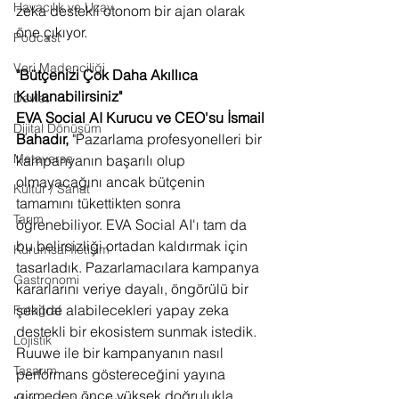
Havacılık ve Uzay
zeka destekli otonom bir ajan olarak 
öne çıkıyor.
Podcast
Veri Madenciliği
"Bütçenizi Çok Daha Akıllıca 
Kullanabilirsiniz"
Devlet
EVA Social AI Kurucu ve CEO'su İsmail 
Dijital Dönüşüm
Bahadır,
 "Pazarlama profesyonelleri bir 
Metaverse
kampanyanın başarılı olup 
olmayacağını ancak bütçenin 
Kültür / Sanat
tamamını tükettikten sonra 
Tarım
öğrenebiliyor. EVA Social AI'ı tam da 
bu belirsizliği ortadan kaldırmak için 
Kurumsal İletişim
tasarladık. Pazarlamacılara kampanya 
Gastronomi
kararlarını veriye dayalı, öngörülü bir 
şekilde alabilecekleri yapay zeka 
Fotoğraf
destekli bir ekosistem sunmak istedik. 
Lojistik
Ruuwe ile bir kampanyanın nasıl 
Tasarım
performans göstereceğini yayına 
girmeden önce yüksek doğrulukla 