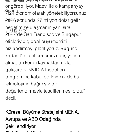
Mühendislik Yazılımları
öngörebiliyor, Maevi ile o kampanyayı 
Sigorta
7/24 otonom olarak yönetebiliyorsunuz. 
2026 sonunda 27 milyon dolar gelir 
HR
hedefimize ulaşmanın yanı sıra 
UI / UX / CX
2027'de San Francisco ve Singapur 
ofisleriyle global büyümemizi 
hızlandırmayı planlıyoruz. Bugüne 
kadar tüm platformumuzu dış yatırım 
almadan kendi kaynaklarımızla 
geliştirdik. NVIDIA Inception 
programına kabul edilmemiz de bu 
teknolojinin bağımsız bir 
değerlendirmeyle tescillenmesi oldu." 
dedi.
Küresel Büyüme Stratejisini MENA, 
Avrupa ve ABD Odağında 
Şekillendiriyor