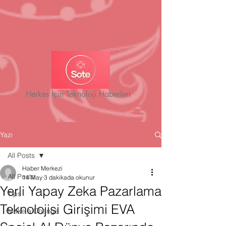
Herkes İçin Teknoloji Haberleri
Yazı
All Posts
Haber Merkezi
All Posts
14 May
3 dakikada okunur
Yerli Yapay Zeka Pazarlama
Tips
Teknolojisi Girişimi EVA
Make a Change