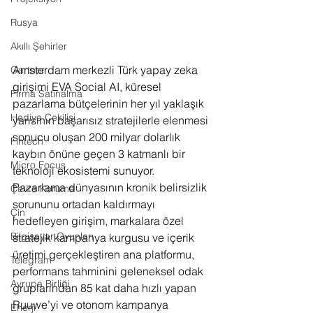
Rusya
Akıllı Şehirler
Amsterdam merkezli Türk yapay zeka 
Gartner
girişimi EVA Social AI, küresel 
Firma Satınalma
pazarlama bütçelerinin her yıl yaklaşık 
Hediye Çekilişi
yarısının başarısız stratejilerle elenmesi 
sonucu oluşan 200 milyar dolarlık 
Fintech
kaybın önüne geçen 3 katmanlı bir 
Micro Focus
teknoloji ekosistemi sunuyor. 
Pazarlama dünyasının kronik belirsizlik 
Çevre Koruma
sorununu ortadan kaldırmayı 
Çin
hedefleyen girişim, markalara özel 
Bilgisayar Oyunları
stratejik kampanya kurgusu ve içerik 
üretimi gerçekleştiren ana platformu, 
Telegram
performans tahminini geleneksel odak 
Avrupa Birliği
gruplarından 85 kat daha hızlı yapan 
Ruuwe’yi ve otonom kampanya 
Enerji