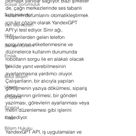
otomatik yanıtlar sağlıyor. Bazı şirketler 
Sosyal Sorumluluk
de, çağrı merkezlerinde ses tabanlı 
Satış Haberleri
kullanım durumlarını otomatikleştirmek 
için bir çözüm olarak YandexGPT 
Veri Merkezleri
API'yi test ediyor. Sinir ağı, 
Hobi
müşterilerden gelen telefon 
sorgularının etiketlenmesine ve 
Sanayi / Üretim
düzinelerce kullanım durumunda 
Emlak
robotların sorgu ile en alakalı olacak 
şekilde yanıt verebilmesinin 
TV
ayarlanmasına yardımcı oluyor. 
Bulut Bilişim
Çalışanların, bir alıcıyla yapılan 
Ulaşım
görüşmenin yazıya dökülmesi, sipariş 
detaylarının girilmesi, bir gönderi 
E-Sports
yazılması, görevlerin ayarlanması veya 
Sinema
metin düzenlemesi gibi işlerini 
hallediyor.
Kitap
Bilişim Hukuku
YandexGPT API, iş uygulamaları ve 