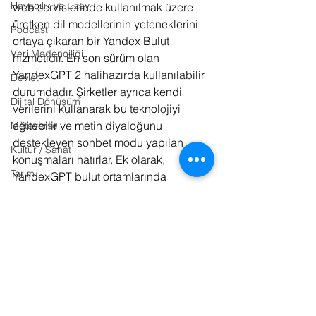
Havacılık ve Uzay
web servislerinde kullanılmak üzere 
üretken dil modellerinin yeteneklerini 
Podcast
ortaya çıkaran bir Yandex Bulut 
Veri Madenciliği
hizmetidir. En son sürüm olan 
YandexGPT 2 halihazırda kullanılabilir 
Devlet
durumdadır. Şirketler ayrıca kendi 
Dijital Dönüşüm
verilerini kullanarak bu teknolojiyi 
eğitebilir ve metin diyaloğunu 
Metaverse
destekleyen sohbet modu yapılan 
Kültür / Sanat
konuşmaları hatırlar. Ek olarak, 
Tarım
YandexGPT bulut ortamlarında 
yerleştirmeleri kullanarak vektör 
Kurumsal İletişim
veritabanları ve metin kümelemesiyle 
Gastronomi
çalışmaya olanak tanıyor. YandexGPT 
API fiyatlandırması ve ücretleri 
Yandex 
Fotoğraf
Cloud web sitesinde
 mevcuttur.
Lojistik
Tasarım
Kaynaklar: