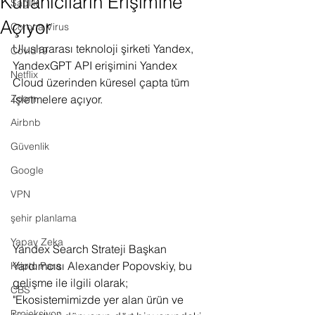
Kullanıcıların Erişimine
Sağlık
Açıyor
Corona Virus
Uluslararası teknoloji şirketi Yandex, 
Covid19
YandexGPT API erişimini Yandex 
Netflix
Cloud üzerinden küresel çapta tüm 
Zoom
işletmelere açıyor.
Airbnb
Güvenlik
Google
VPN
şehir planlama
Yapay Zeka
Yandex Search Strateji Başkan 
Yardımcısı Alexander Popovskiy, bu 
Kripto Para
gelişme ile ilgili 
olarak; 
CBS
"Ekosistemimizde yer alan ürün ve 
Projeksiyon