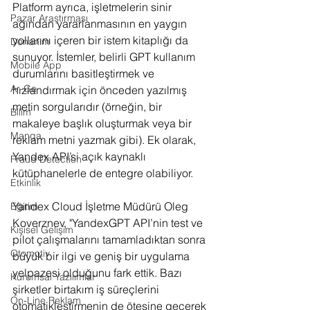
Platform ayrıca, işletmelerin sinir 
Pazar Araştırması
ağından yararlanmasının en yaygın 
yollarını içeren bir istem kitaplığı da 
Donanım
sunuyor. İstemler, belirli GPT kullanım 
Mobile App
durumlarını basitleştirmek ve 
Ar-Ge
hızlandırmak için önceden yazılmış 
metin sorgularıdır (örneğin, bir 
Bilim
makaleye başlık oluşturmak veya bir 
Manga
reklam metni yazmak gibi). Ek olarak, 
Yandex API’si açık kaynaklı 
Fraud Detection
kütüphanelerle de entegre olabiliyor.
Etkinlik
Yandex Cloud İşletme Müdürü Oleg 
Eğitim
Koverznev, "YandexGPT API’nin test ve 
Kişisel Gelişim
pilot çalışmalarını tamamladıktan sonra 
Otomotiv
büyük bir ilgi ve geniş bir uygulama 
yelpazesi olduğunu fark ettik. Bazı 
Kurumsal Yazılımlar
şirketler birtakım iş süreçlerini 
On-Line Reklam
otomatikleştirmenin de ötesine geçerek 