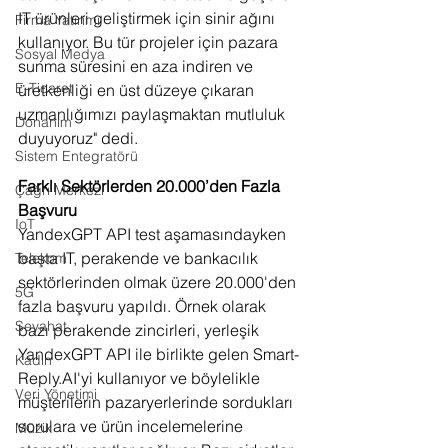
IT ürünleri geliştirmek için sinir ağını 
Firma Yatırımı
kullanıyor. Bu tür projeler için pazara 
Sosyal Medya
sunma süresini en aza indiren ve 
E-Ticaret
üretkenliği en üst düzeye çıkaran 
uzmanlığımızı paylaşmaktan mutluluk 
Donanım
duyuyoruz" dedi.
Sistem Entegratörü
Farklı Sektörlerden 20.000’den Fazla 
Çağrı Merkezi
Başvuru
IoT
YandexGPT API test aşamasındayken 
başta IT, perakende ve bankacılık 
Telekom
sektörlerinden olmak üzere 20.000'den 
5G
fazla başvuru yapıldı. Örnek olarak 
Seyahat
bazı perakende zincirleri, yerleşik 
YandexGPT API ile birlikte gelen 
Smart-
Kadın
Reply.AI
'yi kullanıyor ve böylelikle 
Veri Yönetimi
müşterilerin pazaryerlerinde sordukları 
sorulara ve ürün incelemelerine 
Müzik