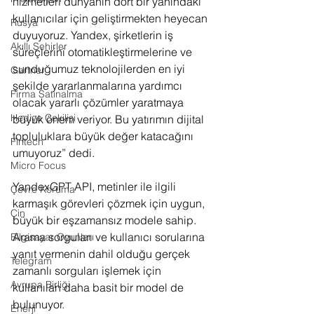
hizmetleri dünyanın dört bir yanındaki 
kullanıcılar için geliştirmekten heyecan 
Rusya
duyuyoruz. Yandex, şirketlerin iş 
Akıllı Şehirler
süreçlerini otomatikleştirmelerine ve 
sunduğumuz teknolojilerden en iyi 
Gartner
şekilde yararlanmalarına yardımcı 
Firma Satınalma
olacak yararlı çözümler yaratmaya 
Hediye Çekilişi
büyük önem veriyor. Bu yatırımın dijital 
topluluklara büyük değer katacağını 
Fintech
umuyoruz” dedi.
Micro Focus
YandexGPT API, metinler ile ilgili 
Çevre Koruma
karmaşık görevleri çözmek için uygun, 
Çin
büyük bir eşzamansız modele sahip. 
Arama sorguları ve kullanıcı sorularına 
Bilgisayar Oyunları
yanıt vermenin dahil olduğu gerçek 
Telegram
zamanlı sorguları işlemek için 
Avrupa Birliği
kullanılan daha basit bir model de 
bulunuyor.
Enerji