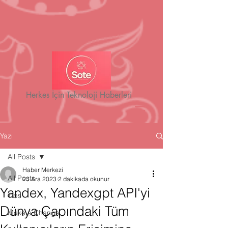
Herkes İçin Teknoloji Haberleri
Yazı
All Posts
Haber Merkezi
All Posts
23 Ara 2023
2 dakikada okunur
Yandex, Yandexgpt API'yi
Tips
Dünya Çapındaki Tüm
Make a Change