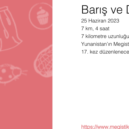
Barış ve 
Gartner
Firma Satınalma
H
25 Haziran 2023
7 km, 4 saat
Telegram
Avrupa Birliği
En
7 kilometre uzunluğu
Yunanistan’ın Megist
17. kez düzenlenec
https://www.megist