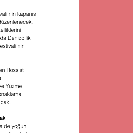
vali’nin kapanış 
 düzenlenecek. 
liklerini 
da Denizcilik 
tivali’nin 
en Rossist 
a 
iye Yüzme 
onaklama 
cak. 
cak
ne de yoğun 