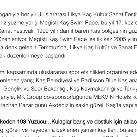
oganıyla her yıl Uluslararası Likya Kaş Kültür Sanat Festi
deniz yüzme yarışı Megisti Kaş Swim Race, bu yıl 17. kez
anat Festivali, 1999 yılından itibaren Kaş bölgesinin güzel
zenleniyor. Megisti Kaş Swim Race ise ilk kez 2005 yılın
 denk gelen 1 Temmuz’da, Likya Kaş Kültür ve Sanat Fes
arak düzenlenmeye başlandı. 
mi kapsamında uluslararası spor etkinlikleri organize ed
zenlenen yarış; Kaş Belediyesi ve Radisson Blue Kaş an
. Gençlik ve Spor Bakanlığı, Kaş Kaymakamlığı ve Türk
leriyle, MK Group co-sponsorluğunda MEKVIN Hotels k
ziran Pazar günü Akdeniz’in sakin güzeli Kaş’ta yapıla
Ülkeden 193 Yüzücü…Kulaçlar barış ve dostluk için atıla
lgi gören ve heyecanla beklenen yarışın kayıtları, bu se