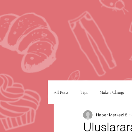
All Posts
Tips
Make a Change
Haber Merkezi
8 H
Google
VPN
şehir planlam
Uluslarar