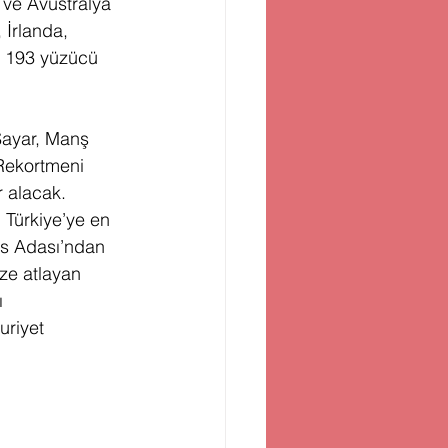
 ve Avustralya 
İrlanda, 
n 193 yüzücü 
Sayar, Manş 
Rekortmeni 
 alacak. 
 Türkiye’ye en 
is Adası’ndan 
ze atlayan 
ı 
riyet 