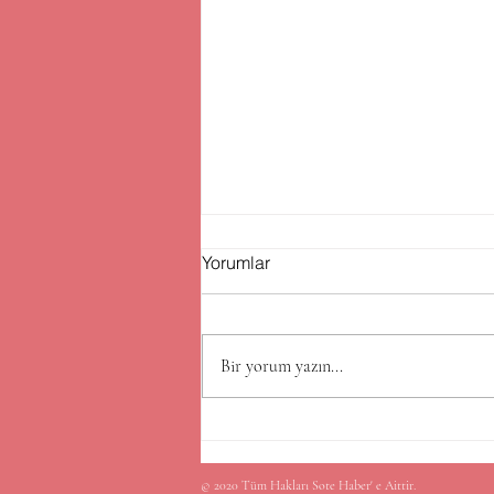
Yorumlar
Bir yorum yazın...
VFS GLOBAL TÜRKİYE
BASIN AÇIKLAMASI
© 2020 Tüm Hakları Sote Haber' e Aittir.