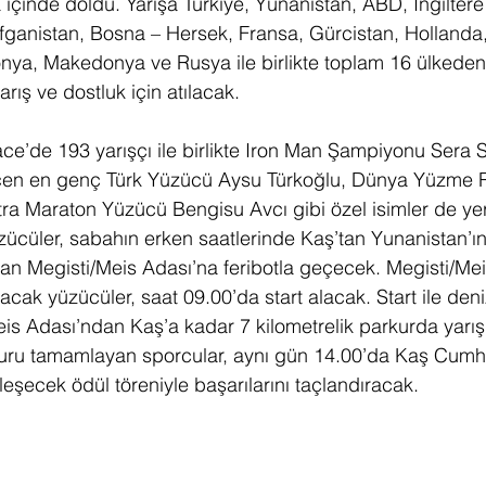
 içinde doldu. Yarışa Türkiye, Yunanistan, ABD, İngiltere
ganistan, Bosna – Hersek, Fransa, Gürcistan, Hollanda, 
onya, Makedonya ve Rusya ile birlikte toplam 16 ülkede
arış ve dostluk için atılacak. 
e’de 193 yarışçı ile birlikte Iron Man Şampiyonu Sera 
çen en genç Türk Yüzücü Aysu Türkoğlu, Dünya Yüzme 
a Maraton Yüzücü Bengisu Avcı gibi özel isimler de yer
zücüler, sabahın erken saatlerinde Kaş’tan Yunanistan’ın
lan Megisti/Meis Adası’na feribotla geçecek. Megisti/Me
cak yüzücüler, saat 09.00’da start alacak. Start ile deni
eis Adası’ndan Kaş’a kadar 7 kilometrelik parkurda yarış
ru tamamlayan sporcular, aynı gün 14.00’da Kaş Cumhu
şecek ödül töreniyle başarılarını taçlandıracak. 