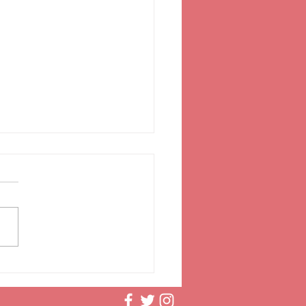
liler Günü için en
tik rotalar