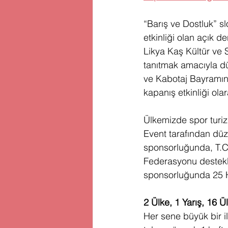
“Barış ve Dostluk” sl
etkinliği olan açık 
Likya Kaş Kültür ve S
tanıtmak amacıyla dü
ve Kabotaj Bayramına
kapanış etkinliği ol
Ülkemizde spor turiz
Event tarafından dü
sponsorluğunda, T.C
Federasyonu destek
sponsorluğunda 25 Ha
2 Ülke, 1 Yarış, 16 
Her sene büyük bir i