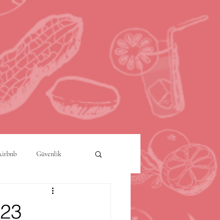
Airbnb
Güvenlik
a
Akıllı Şehirler
023