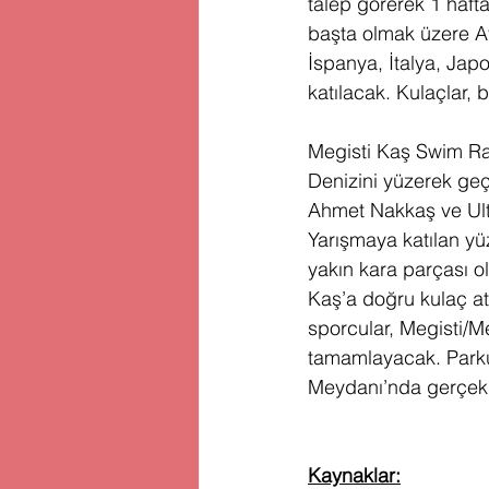
talep görerek 1 hafta
başta olmak üzere Af
İspanya, İtalya, Jap
katılacak. Kulaçlar, b
Megisti Kaş Swim Rac
Denizini yüzerek ge
Ahmet Nakkaş ve Ultr
Yarışmaya katılan yü
yakın kara parçası o
Kaş’a doğru kulaç ata
sporcular, Megisti/M
tamamlayacak. Parku
Meydanı’nda gerçekle
Kaynaklar: