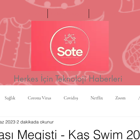
Ana Sayfa
Haftanın Videosu
Hakkımızda
Herkes İçin Teknoloji Haberleri
Sağlık
Corona Virus
Covid19
Netflix
Zoom
az 2023
2 dakikada okunur
a
Yapay Zeka
Kripto Para
CBS
Projeksiyon
Rusy
ası Megisti - Kaş Swim 2