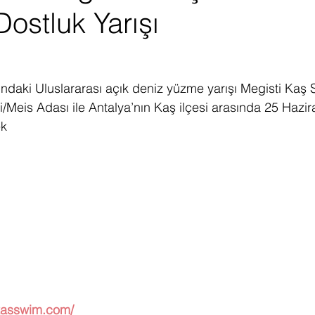
Dostluk Yarışı
ediye Çekilişi
Fintech
Micro Focus
Çevre Koruma
Çi
erji
Pazar Araştırması
ndaki Uluslararası açık deniz yüzme yarışı Megisti Kaş
i/Meis Adası ile Antalya’nın Kaş ilçesi arasında 25 Hazi
ek
ikasswim.com/