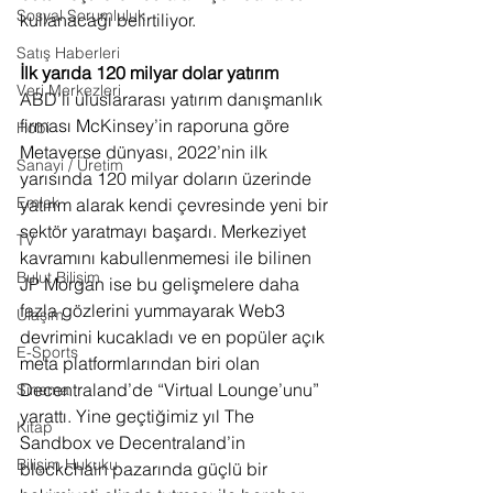
Sosyal Sorumluluk
kullanacağı belirtiliyor. 
Satış Haberleri
İlk yarıda 120 milyar dolar yatırım
Veri Merkezleri
ABD’li uluslararası yatırım danışmanlık 
firması McKinsey’in raporuna göre 
Hobi
Metaverse dünyası, 2022’nin ilk 
Sanayi / Üretim
yarısında 120 milyar doların üzerinde 
Emlak
yatırım alarak kendi çevresinde yeni bir 
sektör yaratmayı başardı. Merkeziyet 
TV
kavramını kabullenmemesi ile bilinen 
Bulut Bilişim
JP Morgan ise bu gelişmelere daha 
fazla gözlerini yummayarak Web3 
Ulaşım
devrimini kucakladı ve en popüler açık 
E-Sports
meta platformlarından biri olan 
Decentraland’de “Virtual Lounge’unu” 
Sinema
yarattı. Yine
geçtiğimiz yıl The 
Kitap
Sandbox ve Decentraland’in 
Bilişim Hukuku
blockchain pazarında güçlü bir 