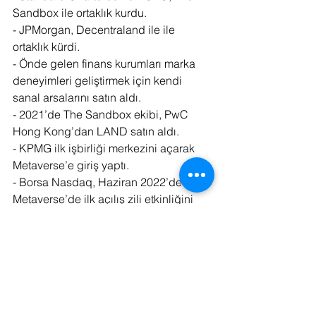
Sandbox ile ortaklık kurdu. 
- JPMorgan, Decentraland ile ile 
ortaklık kürdi. 
- Önde gelen finans kurumları marka 
deneyimleri geliştirmek için kendi 
sanal arsalarını satın aldı.
- 2021’de The Sandbox ekibi, PwC 
Hong Kong’dan LAND satın aldı. 
- KPMG ilk işbirliği merkezini açarak 
Metaverse’e giriş yaptı. 
- Borsa Nasdaq, Haziran 2022’de 
Metaverse’de ilk açılış zili etkinliğini 
düzenledi. 
- Microsoft, oyun şirketi Activision 
Blizzard’ı aldı. Microsoft CEO’su Satya 
Nadella, “Oyunlar Metaverse 
platformlarının geliştirilmesinde önemli 
rol oynayacak” dedi. 