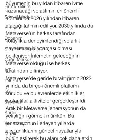
büyümenin bu yıldan itibaren ivme 
Firma Yatırımı
kazanacağı ve atılımın en önemli 
Sosyal Medya
adımını da 2026 yılından itibaren 
atacağı tahmin ediliyor. 2030 yılında da 
E-Ticaret
Metaverse’ün herkes tarafından 
Donanım
kolaylıkla deneyimlendiği ve artık 
hayatımızın bir parçası olması 
Sistem Entegratörü
bekleniyor. İnternetin geleceğinin 
Çağrı Merkezi
Metaverse olduğu ise herkes 
IoT
tarafından biliniyor. 
Metaverse’de geride bıraktığımız 2022 
Telekom
yılında da birçok önemli platform 
5G
kuruldu ve bu evrenlerde etkinlikler, 
toplantılar, aktiviteler gerçekleştirildi. 
Seyahat
Artık bir Metaverse jenerasyonun da 
Kadın
yetiştiğini görmek mümkün. Bu 
jenerasyonun ilerleyen yıllarda 
Veri Yönetimi
alışkanlıklarını güncel hayatlarıyla 
Müzik
bütünleştirerek bu alanı çok daha etkin 