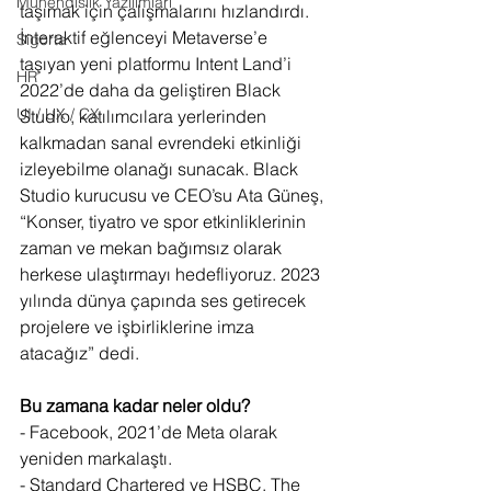
Mühendislik Yazılımları
taşımak için çalışmalarını hızlandırdı. 
İ
nteraktif eğlenceyi Metaverse’e 
Sigorta
taşıyan yeni platformu Intent Land’i 
HR
2022’de daha da geliştiren Black 
UI / UX / CX
Studio, katılımcılara yerlerinden 
kalkmadan sanal evrendeki etkinliği 
izleyebilme olanağı sunacak. Black 
Studio kurucusu ve CEO’su Ata Güneş, 
“Konser, tiyatro ve spor etkinliklerinin 
zaman ve mekan bağımsız olarak 
herkese ulaştırmayı hedefliyoruz. 2023 
yılında dünya çapında ses getirecek 
projelere ve işbirliklerine imza 
atacağız” dedi. 
Bu zamana kadar neler oldu?
- Facebook, 2021’de Meta olarak 
yeniden markalaştı. 
- Standard Chartered ve HSBC, The 