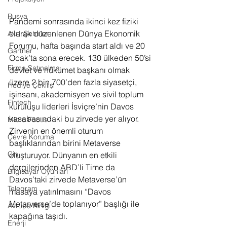
Rusya
Pandemi sonrasında ikinci kez fiziki 
olarak düzenlenen Dünya Ekonomik 
Akıllı Şehirler
Forumu, hafta başında start aldı ve 20 
Gartner
Ocak’ta sona erecek. 130 ülkeden 50’si 
Firma Satınalma
devlet ve hükümet başkanı olmak 
üzere 2 bin 700’den fazla siyasetçi, 
Hediye Çekilişi
işinsanı, akademisyen ve sivil toplum 
Fintech
kuruluşu liderleri İsviçre’nin Davos 
kasabasındaki bu zirvede yer alıyor. 
Micro Focus
Zirvenin en önemli oturum 
Çevre Koruma
başlıklarından birini Metaverse 
Çin
oluşturuyor. Dünyanın en etkili 
dergilerinden ABD’li Time da 
Bilgisayar Oyunları
Davos’taki zirvede Metaverse’ün 
Telegram
masaya yatırılmasını “Davos 
Metarverse’de toplanıyor” başlığı ile 
Avrupa Birliği
kapağına taşıdı. 
Enerji