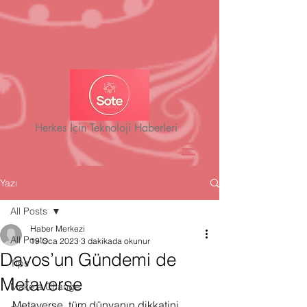
Herkes İçin Teknoloji Haberleri
Yazı
All Posts
Haber Merkezi
All Posts
19 Oca 2023
3 dakikada okunur
Davos’un Gündemi de
Tips
Metaverse
Make a Change
Metaverse, tüm dünyanın dikkatini 