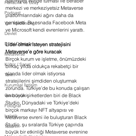
hakimiyeti elinde tutması ile beraber 
Havacılık ve Uzay
merkezi ve merkeziyetsiz Metaverse 
Podcast
platformlarındaki ağını daha da 
genişletti. Bu esnada Facebook Meta 
Veri Madenciliği
ve Microsoft kendi evrenlerini yarattı. 
Devlet
Dijital Dönüşüm
Lider olmak isteyen stratejisini 
Metaverse’e göre kuracak
Metaverse
Birçok kurum ve işletme, önümüzdeki 
Kültür / Sanat
birkaç yılda oldukça rekabetçi bir 
alanda lider olmak istiyorsa 
Tarım
stratejilerini şimdiden oluşturmak 
Kurumsal İletişim
zorunda. Türkiye’de bu konuda çalışan 
en büyük şirketlerden biri de Black 
Gastronomi
Studio. Dünyadaki ve Türkiye’deki 
Fotoğraf
birçok markayı NFT altyapısı ve 
Lojistik
Metaverse evreni ile buluşturan Black 
Studio, 
ş
u sıralarda Türkiye çapında 
Tasarım
büyük bir etkinliği Metaverse evrenine 