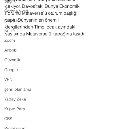
Sağlık
çekiyor. Davos’taki Dünya Ekonomik 
Corona Virus
Forumu Metaverse’ü oturum başlığı 
yaptı. Dünyanın en önemli 
Covid19
dergilerinden Time, ocak ayındaki 
Netflix
sayısında Metaverse’ü kapağına taşıdı
Zoom
Airbnb
Güvenlik
Google
VPN
şehir planlama
Yapay Zeka
Kripto Para
CBS
Projeksiyon