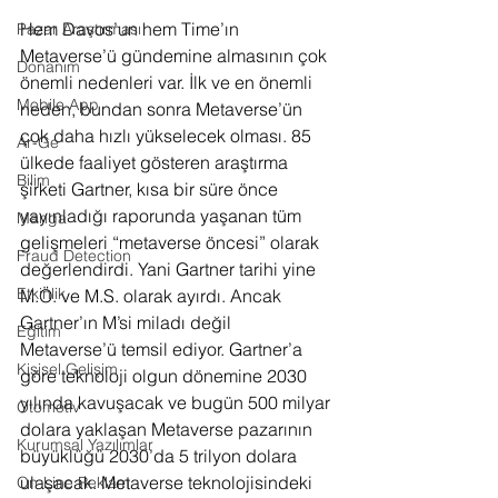
Hem Davos’un hem Time’ın 
Pazar Araştırması
Metaverse’ü gündemine almasının çok 
Donanım
önemli nedenleri var. İlk ve en önemli 
Mobile App
neden, bundan sonra Metaverse’ün 
çok daha hızlı yükselecek olması. 85 
Ar-Ge
ülkede faaliyet gösteren araştırma 
Bilim
şirketi Gartner, kısa bir süre önce 
yayınladığı raporunda yaşanan tüm 
Manga
gelişmeleri “metaverse öncesi” olarak 
Fraud Detection
değerlendirdi. Yani Gartner tarihi yine 
Etkinlik
M.Ö. ve M.S. olarak ayırdı. Ancak 
Gartner’ın M’si miladı değil 
Eğitim
Metaverse’ü temsil ediyor. Gartner’a 
Kişisel Gelişim
göre teknoloji olgun dönemine 2030 
yılında kavuşacak ve bugün 500 milyar 
Otomotiv
dolara yaklaşan Metaverse pazarının 
Kurumsal Yazılımlar
büyüklüğü 2030’da 5 trilyon dolara 
ulaşacak. Metaverse teknolojisindeki 
On-Line Reklam