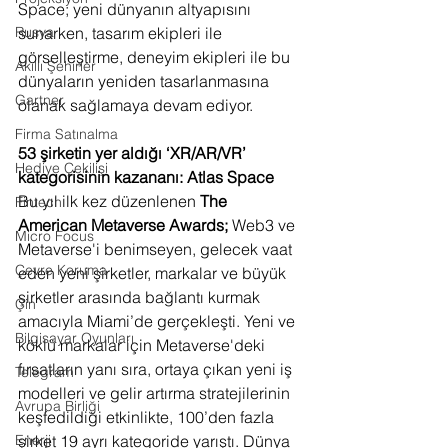
Space; yeni dünyanın altyapısını 
sunarken, tasarım ekipleri ile 
Rusya
görselleştirme, deneyim ekipleri ile bu 
Akıllı Şehirler
dünyaların yeniden tasarlanmasına 
Gartner
olanak sağlamaya devam ediyor. 
Firma Satınalma
53 şirketin yer aldığı ‘XR/AR/VR’ 
Hediye Çekilişi
kategorisinin kazananı: Atlas Space
Bu yıl ilk kez düzenlenen 
The 
Fintech
American Metaverse Awards; 
Web3 ve 
Micro Focus
Metaverse'i benimseyen, gelecek vaat 
Çevre Koruma
eden yeni şirketler, markalar ve büyük 
şirketler arasında bağlantı kurmak 
Çin
amacıyla Miami’de gerçekleşti. Yeni ve 
Bilgisayar Oyunları
köklü markalar için Metaverse'deki 
fırsatların yanı sıra, ortaya çıkan yeni iş 
Telegram
modelleri ve gelir artırma stratejilerinin 
Avrupa Birliği
keşfedildiği etkinlikte, 100’den fazla 
şirket 19 ayrı kategoride yarıştı. Dünya 
Enerji