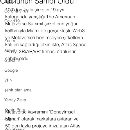
Ödülünün Sahibi Oldu
Sağlık
100’den fazla şirketin 19 ayrı 
Corona Virus
kategoride yarıştığı The American 
Covid19
Metaverse Summit şirketlerin yoğun 
katılımıyla Miami’de gerçekleşti. Web3 
Netflix
ve Metaverse'i benimseyen şirketlerin 
Zoom
katılım sağladığı etkinlikte, Atlas Space 
Airbnb
‘En İyi XR/AR/VR’ firması ödülünün 
sahibi oldu.
Güvenlik
Google
VPN
şehir planlama
Yapay Zeka
Kripto Para
Metaverse kavramını ‘Deneyimsel 
Mimari’ olarak markalara aktaran ve 
CBS
50’den fazla projeye imza atan Atlas 
Projeksiyon