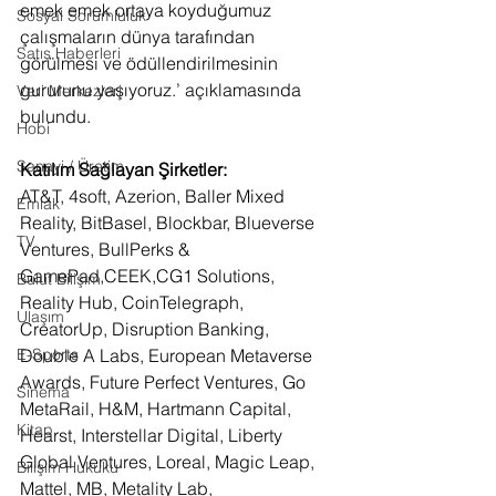
emek emek ortaya koyduğumuz 
Sosyal Sorumluluk
çalışmaların dünya tarafından 
Satış Haberleri
görülmesi ve ödüllendirilmesinin 
gururunu yaşıyoruz.’ açıklamasında 
Veri Merkezleri
bulundu.
Hobi
Sanayi / Üretim
Katılım Sağlayan Şirketler:
AT&T, 4soft, Azerion, Baller Mixed 
Emlak
Reality, BitBasel, Blockbar, Blueverse 
TV
Ventures, BullPerks & 
GamePad,CEEK,CG1 Solutions, 
Bulut Bilişim
Reality Hub, CoinTelegraph, 
Ulaşım
CreatorUp, Disruption Banking, 
Double A Labs, European Metaverse 
E-Sports
Awards, Future Perfect Ventures, Go 
Sinema
MetaRail, H&M, Hartmann Capital, 
Kitap
Hearst, Interstellar Digital, Liberty 
Global Ventures, Loreal, Magic Leap, 
Bilişim Hukuku
Mattel, MB, Metality Lab, 