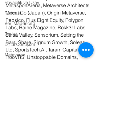
Havacılık ve Uzay
MetasportArena, Metaverse Architects, 
Orient Co (Japan), Origin Metaverse, 
Podcast
Pepsico, Plus Eight Equity, Polygon 
Veri Madenciliği
Labs, Raine Magazine, Rokk3r Labs, 
Devlet
Salsa Valley, Sensorium, Setting the 
Bars, Share, Signum Growth, Soleas 
Dijital Dönüşüm
Ltd, SportsTech.AI, Taram Capital, 
Metaverse
TrooVRS, Unstoppable Domains, 
Uplandme, Vatom, Virtual Reality 
Kültür / Sanat
Marketing, Vatom, Virtual Reality 
Tarım
Marketing, VR/AR Association, World 
of Women.
Kurumsal İletişim
Gastronomi
Fotoğraf
Kaynaklar:
Basın Bülteni
Lojistik
Tasarım