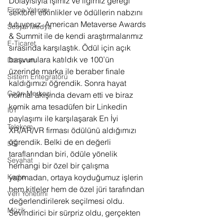
Dolayısıyla işimiz ve ilgimiz gereği 
Firma Yatırımı
sektörel etkinlikler ve ödüllerin nabzını 
tutuyoruz. American Metaverse Awards 
Sosyal Medya
& Summit ile de kendi araştırmalarımız 
E-Ticaret
sırasında karşılaştık. Ödül için açık 
başvurulara katıldık ve 100’ün 
Donanım
üzerinde marka ile beraber finale 
Sistem Entegratörü
kaldığımızı öğrendik. Sonra hayat 
Çağrı Merkezi
normal akışında devam etti ve biraz 
komik ama tesadüfen bir Linkedin 
IoT
paylaşımı ile karşılaşarak En İyi 
Telekom
XR/AR/VR firması ödülünü aldığımızı 
öğrendik. Belki de en değerli 
5G
taraflarından biri, ödüle yönelik 
Seyahat
herhangi bir özel bir çalışma 
yapmadan, ortaya koyduğumuz işlerin 
Kadın
hem kitleler hem de özel jüri tarafından 
Veri Yönetimi
değerlendirilerek seçilmesi oldu. 
Müzik
Sevindirici bir sürpriz oldu, gerçekten 