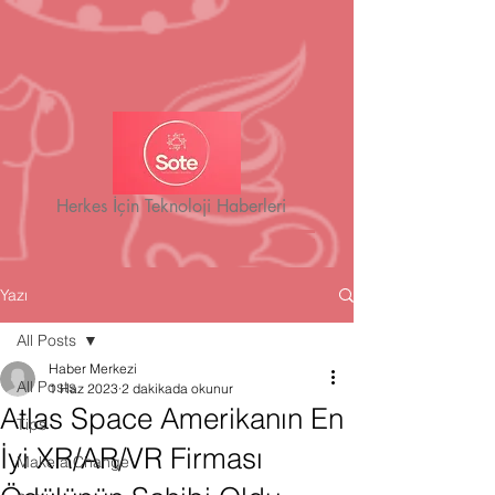
Herkes İçin Teknoloji Haberleri
Yazı
All Posts
Haber Merkezi
All Posts
1 Haz 2023
2 dakikada okunur
Atlas Space Amerikanın En
Tips
İyi XR/AR/VR Firması
Make a Change