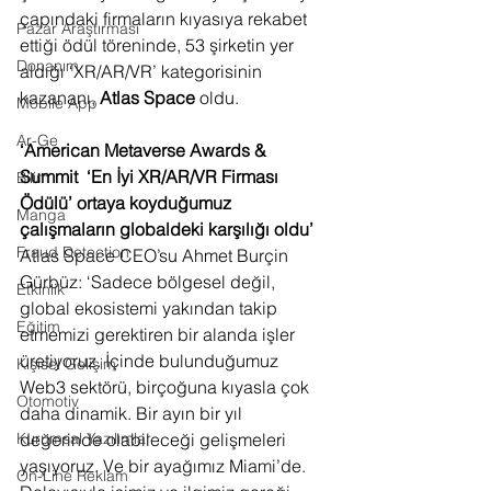
çapındaki firmaların kıyasıya rekabet 
Pazar Araştırması
ettiği ödül töreninde, 53 şirketin yer 
Donanım
aldığı ‘XR/AR/VR’ kategorisinin 
kazananı, 
Atlas Space
 oldu.
Mobile App
Ar-Ge
‘American Metaverse Awards & 
Summit  ‘En İyi XR/AR/VR Firması 
Bilim
Ödülü’ ortaya koyduğumuz 
Manga
çalışmaların globaldeki karşılığı oldu’
Fraud Detection
Atlas Space CEO’su Ahmet Burçin 
Gürbüz: ‘Sadece bölgesel değil, 
Etkinlik
global ekosistemi yakından takip 
Eğitim
etmemizi gerektiren bir alanda işler 
üretiyoruz. İçinde bulunduğumuz 
Kişisel Gelişim
Web3 sektörü, birçoğuna kıyasla çok 
Otomotiv
daha dinamik. Bir ayın bir yıl 
değerinde olabileceği gelişmeleri 
Kurumsal Yazılımlar
yaşıyoruz. Ve bir ayağımız Miami’de. 
On-Line Reklam