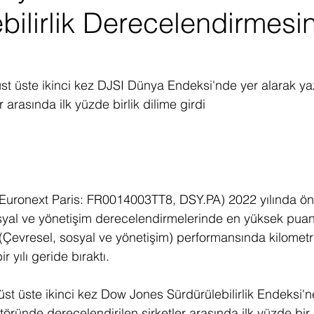
bilirlik Derecelendirmesin
ediye Çekilişi
Fintech
Micro Focus
Çevre Koruma
Çi
erji
Pazar Araştırması
t üste ikinci kez DJSI Dünya Endeksi'nde yer alarak yaz
 arasında ilk yüzde birlik dilime girdi
(Euronext Paris: FR0014003TT8, DSY.PA) 2022 yılında ö
syal ve yönetişim derecelendirmelerinde en yüksek puanl
(Çevresel, sosyal ve yönetişim) performansında kilometre
ir yılı geride bıraktı.
st üste ikinci kez Dow Jones Sürdürülebilirlik Endeksi'ne
töründe derecelendirilen şirketler arasında ilk yüzde bir 