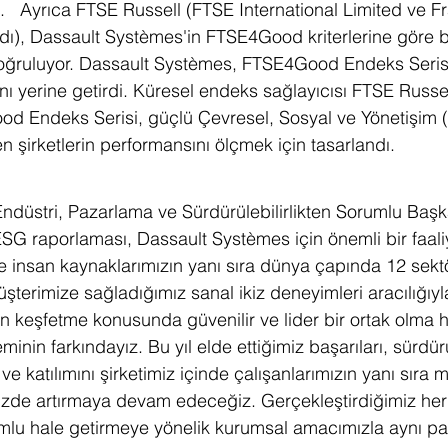
dı.   Ayrıca FTSE Russell (FTSE International Limited ve F
dı), Dassault Systèmes'in FTSE4Good kriterlerine göre 
doğruluyor. Dassault Systèmes, FTSE4Good Endeks Serisi
ını yerine getirdi. Küresel endeks sağlayıcısı FTSE Russel
od Endeks Serisi, güçlü Çevresel, Sosyal ve Yönetişim 
 şirketlerin performansını ölçmek için tasarlandı.
düstri, Pazarlama ve Sürdürülebilirlikten Sorumlu Başk
SG raporlaması, Dassault Systèmes için önemli bir faaliy
e insan kaynaklarımızın yanı sıra dünya çapında 12 sekt
terimize sağladığımız sanal ikiz deneyimleri aracılığıyla
n keşfetme konusunda güvenilir ve lider bir ortak olma 
nin farkındayız. Bu yıl elde ettiğimiz başarıları, sürdürül
 ve katılımını şirketimiz içinde çalışanlarımızın yanı sıra 
zde artırmaya devam edeceğiz. Gerçekleştirdiğimiz her
lu hale getirmeye yönelik kurumsal amacımızla aynı par