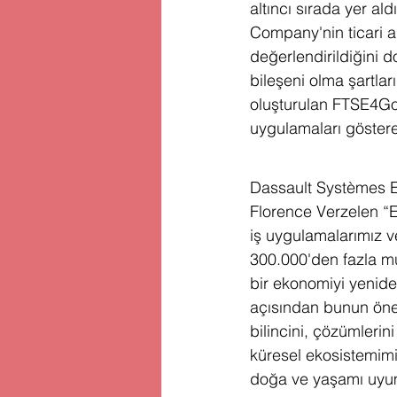
altıncı sırada yer al
Company'nin ticari a
değerlendirildiğini 
bileşeni olma şartlar
oluşturulan FTSE4Go
uygulamaları gösteren
Dassault Systèmes En
Florence Verzelen “E
iş uygulamalarımız v
300.000'den fazla müş
bir ekonomiyi yenide
açısından bunun önemi
bilincini, çözümlerini
küresel ekosistemimi
doğa ve yaşamı uyum