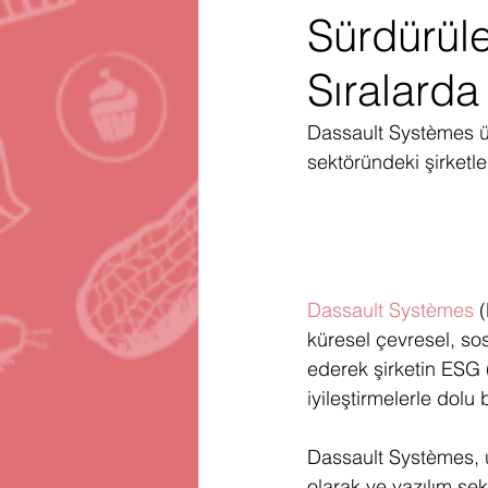
Sürdürüle
Gartner
Firma Satınalma
H
Sıralarda
Telegram
Avrupa Birliği
En
Dassault Systèmes üs
sektöründeki şirketler
Dassault Systèmes
 
küresel çevresel, so
ederek şirketin ESG 
iyileştirmelerle dolu b
Dassault Systèmes, ü
olarak ve yazılım sek