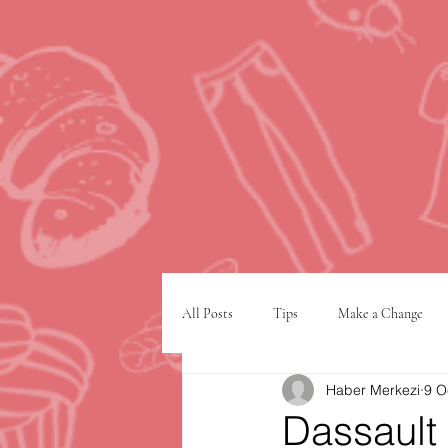
All Posts
Tips
Make a Change
Haber Merkezi
9 O
Google
VPN
şehir planlam
Dassault