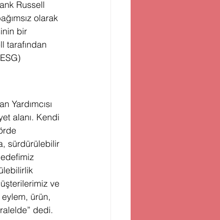
rank Russell 
bağımsız olarak 
nin bir 
l tarafından 
(ESG) 
an Yardımcısı 
et alanı. Kendi 
örde 
, sürdürülebilir 
hedefimiz 
ebilirlik 
müşterilerimiz ve 
 eylem, ürün, 
alelde” dedi. 