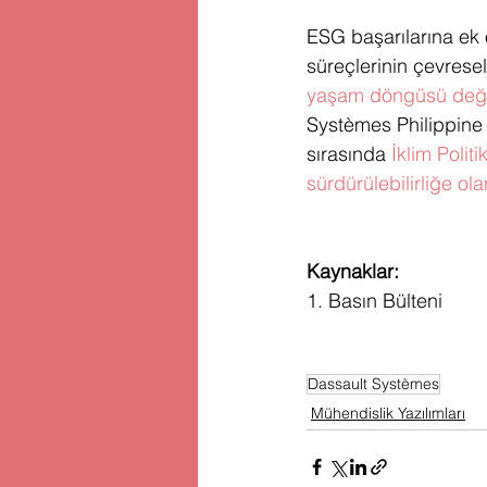
ESG başarılarına ek 
süreçlerinin çevrese
yaşam döngüsü değ
Systèmes Philippine 
sırasında 
İklim Polit
sürdürülebilirliğe ola
Kaynaklar:
1. Basın Bülteni
Dassault Systèmes
Mühendislik Yazılımları