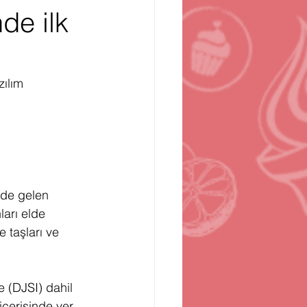
de ilk
n
Bilgisayar Oyunları
ılım 
nde gelen 
arı elde 
 taşları ve 
 (DJSI) dahil 
içerisinde yer 