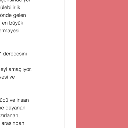
lebilirlik 
 önde gelen 
n, en büyük 
sermayesi 
 derecesini 
eyi amaçlıyor. 
esi ve 
gücü ve insan 
sine dayanan 
zırlanan, 
 arasından 