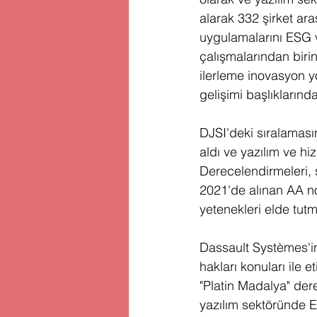
alarak 332 şirket ara
uygulamalarını ESG 
çalışmalarından birin
ilerleme inovasyon yö
gelişimi başlıklarınd
DJSI'deki sıralaması
aldı ve yazılım ve h
Derecelendirmeleri, ş
2021'de alınan AA no
yetenekleri elde tut
Dassault Systèmes'in
hakları konuları ile e
"Platin Madalya" dere
yazılım sektöründe 