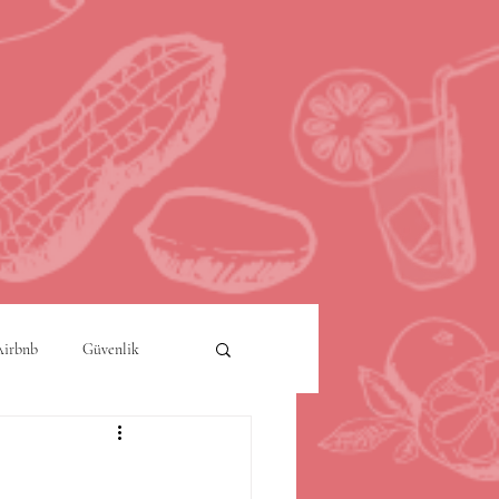
Airbnb
Güvenlik
a
Akıllı Şehirler