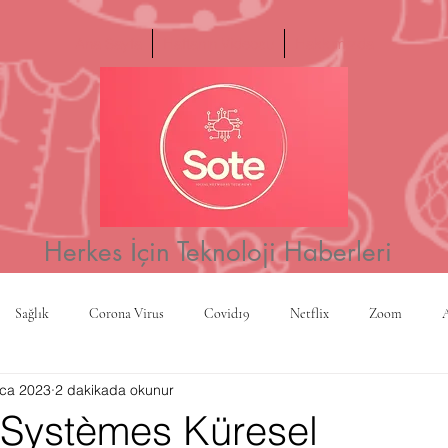
Ana Sayfa
Haftanın Videosu
Hakkımızda
Herkes İçin Teknoloji Haberleri
Sağlık
Corona Virus
Covid19
Netflix
Zoom
ca 2023
2 dakikada okunur
a
Yapay Zeka
Kripto Para
CBS
Projeksiyon
Rusy
 Systèmes Küresel