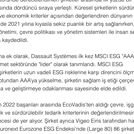
sında dördüncü sıraya yerleşti. Küresel şirketlerin sürdürü
ve ekonomik kriterler açısından değerlendiren dünyanın
de 2021 yılına kıyasla sekiz puanlık bir artış sağlanırke
netimi, çevre politikası ve yönetim sistemleri ile insan 
a kaydedildi.
na ek olarak, Dassault Systèmes ilk kez MSCI ESG "AAA"
izmet sektöründe "lider" olarak tanımlandı. MSCI ESG 
irketlerin uzun vadeli ESG risklerine karşı direncini ölçm
tundan AAA’ya yükselme, şirketin sağlam iş etiği çerçev
ma ve geliştirmeye odaklanması sayesinde elde edildi.
 2022 başarıları arasında EcoVadis'ten aldığı çevre, iş
tik ve sürdürülebilir tedarik kriterlerinin değerlendirilme
cesi de yer alıyor. Şirket ayrıca Vigeo Eiris tarafından ha
Euronext Eurozone ESG Endeksi'nde (Large 80) 86 şirket