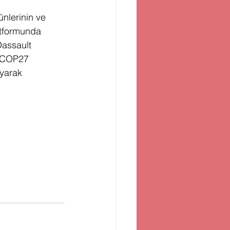
nlerinin ve 
atformunda 
assault 
e COP27 
ayarak 