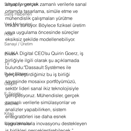
altyapıyı gerçek zamanlı verilerle sanal 
Sosyal Sorumluluk
ortamda tasarlama, simüle etme ve 
Satış Haberleri
mühendislik çalışmaları yürütme 
Veri Merkezleri
imkânı sunuyor. Böylece fiziksel üretim 
veya uygulama öncesinde süreçler 
Hobi
eksiksiz şekilde modellenebiliyor.
Sanayi / Üretim
KUKA Digital CEO’su Quirin Goerz, iş 
Emlak
birliğiyle ilgili olarak şu açıklamada 
TV
bulundu:"Dassault Systèmes ile 
Bulut Bilişim
gerçekleştirdiğimiz bu iş birliği 
sayesinde mosaixx portföyümüzü, 
Ulaşım
sektör lideri sanal ikiz teknolojisiyle 
E-Sports
genişletiyoruz. Mühendisler, gerçek 
zamanlı verilerle simülasyonlar ve 
Sinema
analizler yapabilirken, sistem 
Kitap
entegratörleri ise daha esnek 
uygulamalarla inovasyonu destekleyen 
Bilişim Hukuku
iş birlikleri gerçekleştirebilecek.”