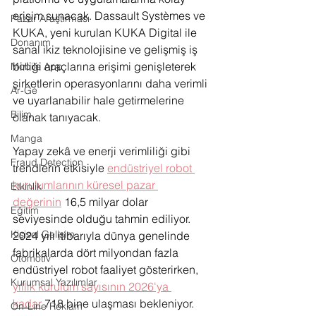
erişim sunacak. Dassault Systèmes ve 
Pazar Araştırması
KUKA, yeni kurulan KUKA Digital ile 
Donanım
sanal ikiz teknolojisine ve gelişmiş iş 
birliği araçlarına erişimi genişleterek 
Mobile App
şirketlerin operasyonlarını daha verimli 
Ar-Ge
ve uyarlanabilir hale getirmelerine 
Bilim
olanak tanıyacak.
Manga
Yapay zekâ ve enerji verimliliği gibi 
Fraud Detection
trendlerin etkisiyle 
endüstriyel robot 
kurulumlarının küresel pazar 
Etkinlik
değerinin
 16,5 milyar dolar 
Eğitim
seviyesinde olduğu tahmin ediliyor. 
Kişisel Gelişim
2024 yılı itibarıyla dünya genelinde 
fabrikalarda dört milyondan fazla 
Otomotiv
endüstriyel robot faaliyet gösterirken, 
Kurumsal Yazılımlar
yıllık kurulum sayısının 2026'ya 
kadar
 718 bine ulaşması bekleniyor.
On-Line Reklam