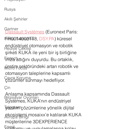
Rusya
Akıllı Şehirler
Gartner
Dassault Systèmes
 (Euronext Paris: 
FR0014003TT8, 
DSY.PA
) küresel 
Firma Satınalma
endüstriyel otomasyon ve robotik 
Hediye Çekilişi
şirketi KUKA ile yeni bir iş birliğine 
Fintech
imza attığını duyurdu. Bu ortaklık, 
üretim sektöründeki artan robotik ve 
Micro Focus
otomasyon taleplerine kapsamlı 
Çevre Koruma
çözümler sunmayı hedefliyor.
Çin
Anlaşma kapsamında Dassault 
Bilgisayar Oyunları
Systèmes, KUKA’nın endüstriyel 
Telegram
yazılım çözümlerine yönelik dijital 
ekosistemi mosaixx’e katılarak KUKA 
Avrupa Birliği
müşterilerine 3DEXPERIENCE 
Enerji
platformu ve uygulamalarına kolay 