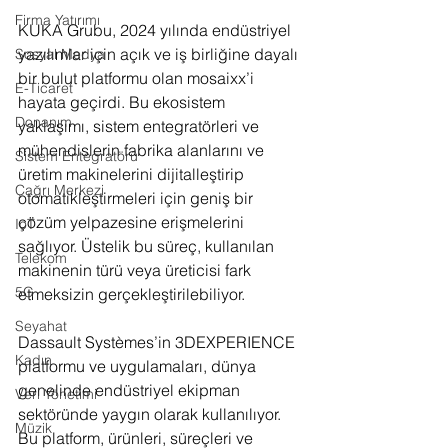
Firma Yatırımı
KUKA Grubu, 2024 yılında endüstriyel 
yazılımlar için açık ve iş birliğine dayalı 
Sosyal Medya
bir bulut platformu olan mosaixx’i 
E-Ticaret
hayata geçirdi. Bu ekosistem 
Donanım
yaklaşımı, sistem entegratörleri ve 
mühendislerin fabrika alanlarını ve 
Sistem Entegratörü
üretim makinelerini dijitalleştirip 
Çağrı Merkezi
otomatikleştirmeleri için geniş bir 
çözüm yelpazesine erişmelerini 
IoT
sağlıyor. Üstelik bu süreç, kullanılan 
Telekom
makinenin türü veya üreticisi fark 
5G
etmeksizin gerçekleştirilebiliyor.
Seyahat
Dassault Systèmes’in 3DEXPERIENCE 
Kadın
platformu ve uygulamaları, dünya 
genelinde endüstriyel ekipman 
Veri Yönetimi
sektöründe yaygın olarak kullanılıyor. 
Müzik
Bu platform, ürünleri, süreçleri ve 