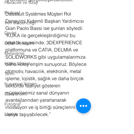
Havacılık ve Uzay
Podcast
Dassault Systèmes Müşteri Rol 
Deneyimi Kıdemli Başkan Yardımcısı 
Veri Madenciliği
Gian Paolo Bassi ise şunları söyledi:
Devlet
"KUKA ile gerçekleştirdiğimiz bu 
ortaklık sayesinde, 3DEXPERIENCE 
Dijital Dönüşüm
platformuna ve CATIA, DELMIA ve 
Metaverse
SOLIDWORKS gibi uygulamalarımıza 
Kültür / Sanat
daha kolay erişim sunuyoruz. Böylece 
otomotiv, havacılık, elektronik, metal 
Tarım
işleme, lojistik, sağlık ve daha birçok 
Kurumsal İletişim
sektörde faaliyet gösteren 
müşterilerimiz sanal dünyanın 
Gastronomi
avantajlarından yararlanarak 
Fotoğraf
inovasyon ve iş birliği süreçlerini 
ileriye taşıyabilecek.”
Lojistik
Tasarım
Bu stratejik ortaklık, Dassault 