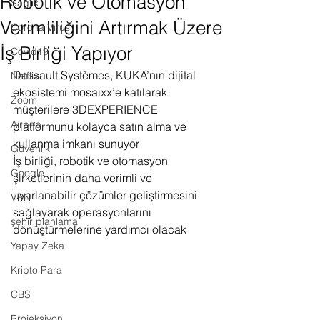
Robotik ve Otomasyon
Sağlık
Verimliliğini Artırmak Üzere
Corona Virus
İş Birliği Yapıyor
Covid19
Dassault Systèmes, KUKA’nın dijital 
Netflix
ekosistemi mosaixx’e katılarak 
Zoom
müşterilere 3DEXPERIENCE 
Airbnb
platformunu kolayca satın alma ve 
kullanma imkanı sunuyor
Güvenlik
İş birliği, robotik ve otomasyon 
Google
şirketlerinin daha verimli ve 
uyarlanabilir çözümler geliştirmesini 
VPN
sağlayarak operasyonlarını 
şehir planlama
dönüştürmelerine yardımcı olacak
Yapay Zeka
Kripto Para
CBS
Projeksiyon