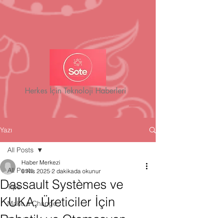
Herkes İçin Teknoloji Haberleri
Yazı
All Posts
Haber Merkezi
All Posts
8 Nis 2025
2 dakikada okunur
Dassault Systèmes ve
Tips
KUKA, Üreticiler İçin
Make a Change