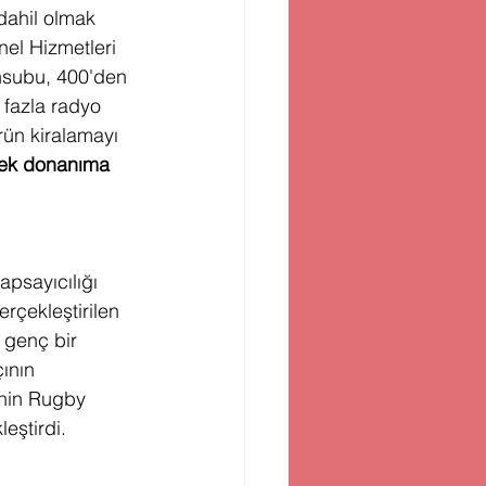
dahil olmak 
el Hizmetleri 
nsubu, 400'den 
 fazla radyo 
rün kiralamayı 
cek donanıma 
psayıcılığı 
rçekleştirilen 
 genç bir 
ının 
inin Rugby 
eştirdi. 