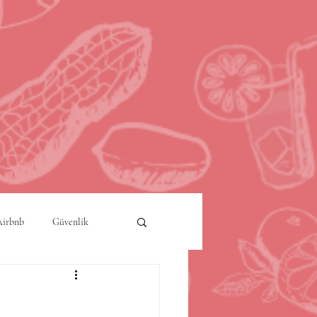
Airbnb
Güvenlik
a
Akıllı Şehirler