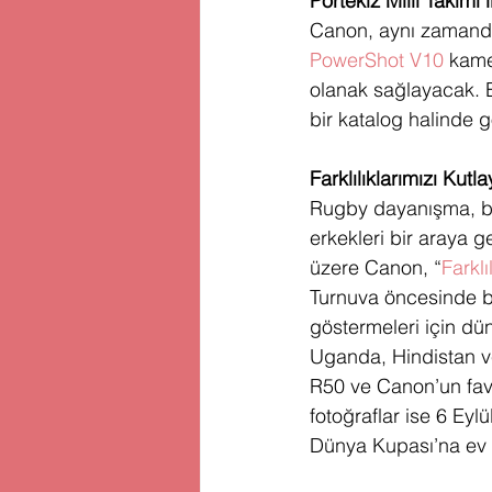
Portekiz Milli Takımı i
Canon, aynı zamanda
PowerShot V10
 kame
olanak sağlayacak. Bö
bir katalog halinde 
Farklılıklarımızı Kutla
Rugby dayanışma, bağ
erkekleri bir araya g
üzere Canon, “
Farklı
Turnuva öncesinde bi
göstermeleri için dün
Uganda, Hindistan v
R50 ve Canon’un favo
fotoğraflar ise 6 Eyl
Dünya Kupası’na ev s