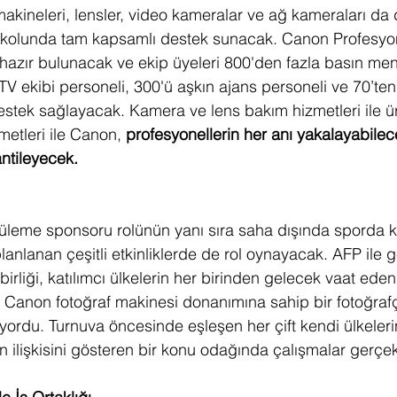
makineleri, lensler, video kameralar ve ağ kameraları da 
iş kolunda tam kapsamlı destek sunacak. Canon Profesyon
hazır bulunacak ve ekip üyeleri 800'den fazla basın me
 TV ekibi personeli, 300'ü aşkın ajans personeli ve 70’ten
estek sağlayacak. Kamera ve lens bakım hizmetleri ile ü
etleri ile Canon, 
profesyonellerin her anı yakalayabile
antileyecek.
leme sponsoru rolünün yanı sıra saha dışında sporda ka
nlanan çeşitli etkinliklerde de rol oynayacak. AFP ile ge
birliği, katılımcı ülkelerin her birinden gelecek vaat eden
ki Canon fotoğraf makinesi donanımına sahip bir fotoğrafç
sıyordu. Turnuva öncesinde eşleşen her çift kendi ülkeler
 ilişkisini gösteren bir konu odağında çalışmalar gerçekl