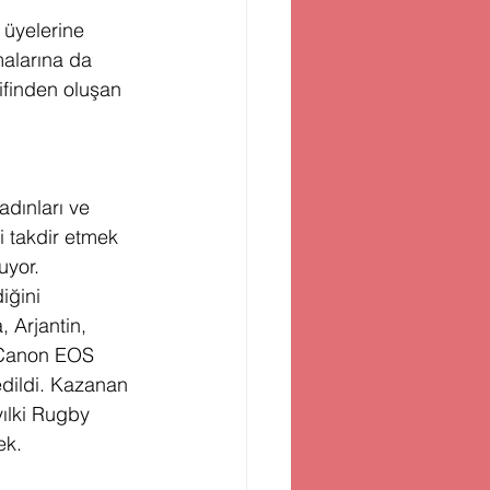
üyelerine 
malarına da 
ifinden oluşan 
dınları ve 
i takdir etmek 
uyor.
iğini 
 Arjantin, 
 Canon EOS 
edildi. Kazanan 
yılki Rugby 
ek. 