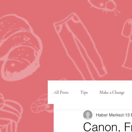
All Posts
Tips
Make a Change
Haber Merkezi
13 
Google
VPN
şehir planlam
Canon, F