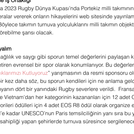
le İş Ortaklığı
 2023 Rugby Dünya Kupası’nda Portekiz milli takımının 
ralar vererek onların hikayelerini web sitesinde yayınla
ylece takımın turnuva yolculuklarını milli takımın objekt
görebilme şansı olacak. 
yalım 
lılık ve saygı gibi sporun temel değerlerini paylaşan ka
etiren evrensel bir spor olarak konumlanıyor. Bu değerler
lıklarımızı Kutluyoruz
” yarışmasının da resmi sponsoru ol
r kez daha söz, bu sporun kendileri için ne anlama geld
yanın dört bir yanındaki Rugby severlere verildi.  Fransa,
e Vietnam'dan her kategorinin kazananları için 12 adet
rileri ödülleri için 4 adet EOS R8 ödül olarak organize 
ül’e kadar UNESCO’nun Paris temsilciliğinin yanı sıra bu 
ahipliği yapan şehirlerde turnuva süresince sergilenec