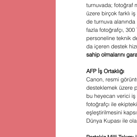
turnuvada; fotoğraf 
üzere birçok farklı 
de turnuva alanında 
fazla fotoğrafçı, 300
personeline teknik d
da içeren destek hizm
sahip olmalarını gar
AFP İş Ortaklığı 
Canon, resmi görüntü
desteklemek üzere pla
bu heyecan verici iş 
fotoğrafçı ile ekipte
eşleştirilmesini kap
Dünya Kupası ile olan