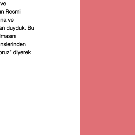
 ve 
ın Resmi 
ına ve 
can duyduk. Bu 
lmasını 
enslerinden 
ruz” diyerek 