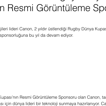
ın Resmi Görüntüleme Sp
ediye Çekilişi
Fintech
Micro Focus
Çevre Koruma
Çi
erji
Pazar Araştırması
ileri lideri Canon, 2 yıldır üstlendiği Rugby Dünya Kupas
ponsorluğuna bu yıl da devam ediyor.
pası’nın Resmi Görüntüleme Sponsoru olan Canon, tara
ı için dünya lideri bir teknoloji sunmaya hazırlanıyor. C