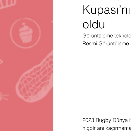
Kupası’n
Gartner
Firma Satınalma
H
oldu
Telegram
Avrupa Birliği
En
Görüntüleme teknoloj
Resmi Görüntüleme s
2023 Rugby Dünya Ku
hiçbir anı kaçırmamas