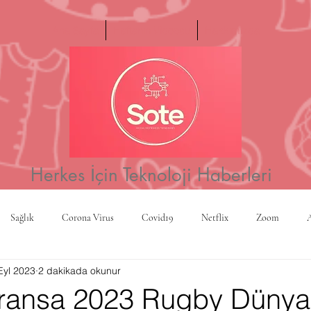
Ana Sayfa
Haftanın Videosu
Hakkımızda
Herkes İçin Teknoloji Haberleri
Sağlık
Corona Virus
Covid19
Netflix
Zoom
Eyl 2023
2 dakikada okunur
a
Yapay Zeka
Kripto Para
CBS
Projeksiyon
Rusy
ransa 2023 Rugby Dünya