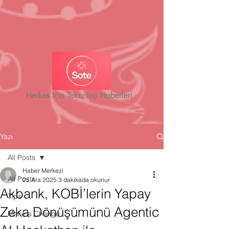
Herkes İçin Teknoloji Haberleri
Yazı
All Posts
Haber Merkezi
All Posts
25 Ara 2025
3 dakikada okunur
Akbank, KOBİ’lerin Yapay
Tips
Zeka Dönüşümünü Agentic
Make a Change