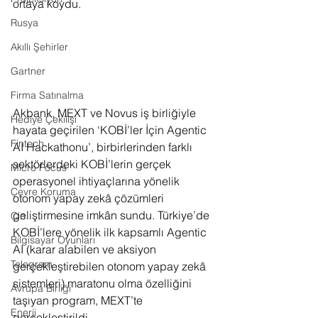
ortaya koydu.
Rusya
Akıllı Şehirler
Gartner
Firma Satınalma
Akbank, MEXT ve Novus iş birliğiyle 
Hediye Çekilişi
hayata geçirilen ‘KOBİ’ler İçin Agentic 
Fintech
AI Hackathonu’, birbirlerinden farklı 
sektörlerdeki KOBİ’lerin gerçek 
Micro Focus
operasyonel ihtiyaçlarına yönelik 
Çevre Koruma
otonom yapay zekâ çözümleri 
geliştirmesine imkân sundu. Türkiye’de 
Çin
KOBİ’lere yönelik ilk kapsamlı Agentic 
Bilgisayar Oyunları
AI (karar alabilen ve aksiyon 
Telegram
gerçekleştirebilen otonom yapay zekâ 
sistemleri) maratonu olma özelliğini 
Avrupa Birliği
taşıyan program, MEXT’te 
Enerji
gerçekleştirildi.