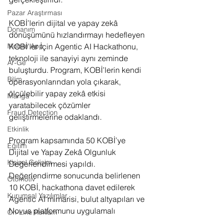
Pazar Araştırması
KOBİ’lerin dijital ve yapay zekâ 
Donanım
dönüşümünü hızlandırmayı hedefleyen 
KOBİ’ler İçin Agentic AI Hackathonu, 
Mobile App
teknoloji ile sanayiyi aynı zeminde 
Ar-Ge
buluşturdu. Program, KOBİ’lerin kendi 
Bilim
operasyonlarından yola çıkarak, 
ölçülebilir yapay zekâ etkisi 
Manga
yaratabilecek çözümler 
Fraud Detection
geliştirmelerine odaklandı.
Etkinlik
Program kapsamında 50 KOBİ’ye 
Eğitim
Dijital ve Yapay Zekâ Olgunluk 
Kişisel Gelişim
Değerlendirmesi yapıldı. 
Değerlendirme sonucunda belirlenen 
Otomotiv
10 KOBİ, hackathona davet edilerek 
Kurumsal Yazılımlar
Agentic AI mimarisi, bulut altyapıları ve 
Novus platformunu uygulamalı 
On-Line Reklam