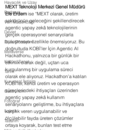
Havacılık ve Uzay
MEXT Teknoloji Merkezi Genel Müdürü 
Podcast
Efe Erdem
 ise “MEXT olarak, üretim 
sektörünün geleceğini şekillendirecek 
Veri Madenciliği
agentic yapay zekâ teknolojilerinin 
Devlet
gerçek operasyonel senaryolarla 
buluşmasını özellikle önemsiyoruz. Bu 
Dijital Dönüşüm
doğrultuda KOBİ’ler İçin Agentic AI 
Metaverse
Hackathonu, yalnızca bir günlük bir 
Kültür / Sanat
etkinlik olarak değil, uçtan uca 
kurgulanmış bir uygulama süreci 
Tarım
olarak ele alıyoruz. Hackathon’a katılan 
Kurumsal İletişim
KOBİ’ler, kendi üretim ve operasyon 
süreçlerindeki ihtiyaçları üzerinden 
Gastronomi
agentic yapay zekâ kullanım 
Fotoğraf
senaryolarını geliştirme, bu ihtiyaçlara 
karşılık veren uygulanabilir ve 
Lojistik
ölçülebilir fayda üreten çözümler 
Tasarım
ortaya koyarak, bunları test etme 