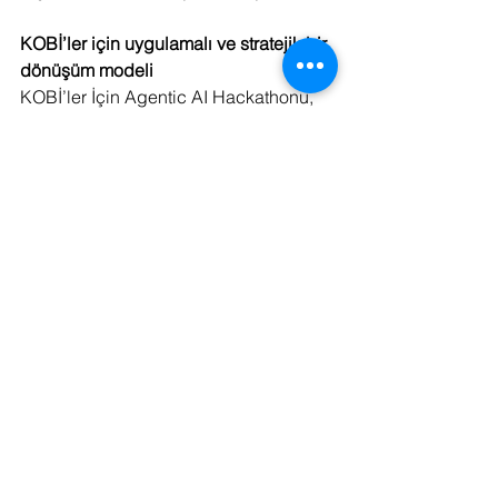
KOBİ’ler için uygulamalı ve stratejik bir 
dönüşüm modeli
KOBİ’ler İçin Agentic AI Hackathonu, 
üretim sektörüne özel kurgulanan 
yapısıyla KOBİ’lerin yapay zekâyı 
operasyonel verimlilik ve rekabet 
avantajı yaratan stratejik bir araç olarak 
konumlandırmasına hizmet ediyor. 
Akbank’ın sponsorları arasında yer 
aldığı program, KOBİ’ler için benzersiz 
bir teknoloji geliştirme ortamı sundu.
Akbank, KOBİ’lere yönelik teknoloji ve 
dijital dönüşüm odaklı yaklaşımıyla 
yapay zekâ, veri ve inovasyon temelli 
programları desteklemeye, üretim 
sektörünün dönüşümüne katkı 
sağlamaya ve Türkiye ekonomisinin 