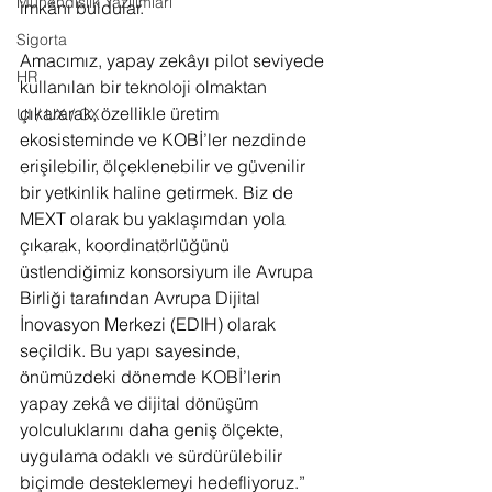
Mühendislik Yazılımları
imkânı buldular.
Sigorta
Amacımız, yapay zekâyı pilot seviyede 
HR
kullanılan bir teknoloji olmaktan 
çıkararak, özellikle üretim 
UI / UX / CX
ekosisteminde ve KOBİ’ler nezdinde 
erişilebilir, ölçeklenebilir ve güvenilir 
bir yetkinlik haline getirmek. Biz de 
MEXT olarak bu yaklaşımdan yola 
çıkarak, koordinatörlüğünü 
üstlendiğimiz konsorsiyum ile Avrupa 
Birliği tarafından Avrupa Dijital 
İnovasyon Merkezi (EDIH) olarak 
seçildik. Bu yapı sayesinde, 
önümüzdeki dönemde KOBİ’lerin 
yapay zekâ ve dijital dönüşüm 
yolculuklarını daha geniş ölçekte, 
uygulama odaklı ve sürdürülebilir 
biçimde desteklemeyi hedefliyoruz.”