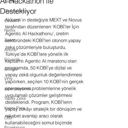
AI Hackathon ile
Sağlık
Destekliyor
Corona Virus
Akbank’ın desteğiyle MEXT ve Novus 
Covid19
tarafından düzenlenen ‘KOBİ’ler İçin 
Netflix
Agentic AI Hackathonu’, üretim 
Zoom
sektöründeki KOBİ’leri otonom yapay 
zeka çözümleriyle buluşturdu. 
Airbnb
Türkiye’de KOBİ’lere yönelik ilk 
Güvenlik
kapsamlı Agentic AI maratonu olan 
programda, 50 KOBİ’ye dijital ve 
Google
yapay zekâ olgunluk değerlendirmesi 
VPN
yapılırken, seçilen 10 KOBİ’nin gerçek 
operasyonel problemlerine yönelik 
şehir planlama
uygulamalı çözümler geliştirmesi 
Yapay Zeka
desteklendi. Program, KOBİ’lerin 
Kripto Para
yapay zekâyı stratejik bir dönüşüm ve 
rekabet avantajı aracı olarak 
CBS
kullanabileceğini somut biçimde 
Projeksiyon