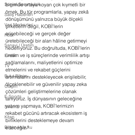
biçimde ortaya koyan çok kıymetli bir 
Sosyal Sorumluluk
örnek. Bu tür programlarla, yapay zekâ 
Satış Haberleri
dönüşümünü yalnızca büyük ölçekli 
Veri Merkezleri
şirketlerin değil, KOBİ’lerin 
erişebileceği ve gerçek değer 
Hobi
üretebileceği bir alan hâline getirmeyi 
Sanayi / Üretim
hedefliyoruz. Bu doğrultuda, KOBİ’lerin 
üretim ve iş süreçlerinde verimlilik artışı 
Emlak
sağlamalarını, maliyetlerini optimize 
TV
etmelerini ve rekabet güçlerini 
Bulut Bilişim
artırmalarını destekleyecek erişilebilir, 
ölçeklenebilir ve güvenilir yapay zeka 
Ulaşım
çözümleri geliştirmelerine olanak 
E-Sports
tanıyoruz. İş dünyasının geleceğine 
yatırım yapmaya, KOBİ’lerimizin 
Sinema
rekabet gücünü artıracak ekosistem iş 
Kitap
birliklerini desteklemeye devam 
edeceğiz.”
Bilişim Hukuku