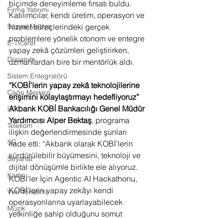
biçimde deneyimleme fırsatı buldu. 
Firma Yatırımı
Katılımcılar, kendi üretim, operasyon ve 
hizmet süreçlerindeki gerçek 
Sosyal Medya
problemlere yönelik otonom ve entegre 
E-Ticaret
yapay zekâ çözümleri geliştirirken, 
Donanım
uzmanlardan bire bir mentörlük aldı.
Sistem Entegratörü
“KOBİ’lerin yapay zekâ teknolojilerine 
Çağrı Merkezi
erişimini kolaylaştırmayı hedefliyoruz”
Akbank KOBİ Bankacılığı Genel Müdür 
IoT
Yardımcısı Alper Bektaş
, programa 
Telekom
ilişkin değerlendirmesinde şunları 
5G
ifade etti: “Akbank olarak KOBİ’lerin 
sürdürülebilir büyümesini, teknoloji ve 
Seyahat
dijital dönüşümle birlikte ele alıyoruz. 
Kadın
KOBİ’ler İçin Agentic AI Hackathonu, 
KOBİ’lerin yapay zekâyı kendi 
Veri Yönetimi
operasyonlarına uyarlayabilecek 
Müzik
yetkinliğe sahip olduğunu somut 