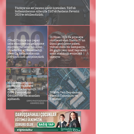
Türkiye’nin en yaratıcı içerik üreticileri, TikTok
kullanıcılarının oylarıyla TikTok Fanların Favorisi
2025’te ödüllendirildi.
28 Nisan 2026'da piyasaya
(TRAI) Türkiye’nin yapay
sürülecek olan Diablo IV'ün
zeka ekosistemini geliştirme
ikinci genişleme paketi,
misyonuyla sekiz yılı aşkın
yüksek riskli bir kampanya,
süredir her ay düzenlediği
iki güçlü yeni sınıf, kapsamlı
Meet-Up buluşmalarının
oyun mekaniği evrimleri
100’üncüsünü gerçekleştirdi
sunuyor
Mobil fotoğrafçılığın
yaratıcılık ve hikaye
anlatımıyla buluştuğu 2025
OPPO Fotoğrafçılık
2026’da Veri Depolamaya
Ödülleri’nin kazananları
Yönelik Tahminler ve
açıklandı.
Trendler