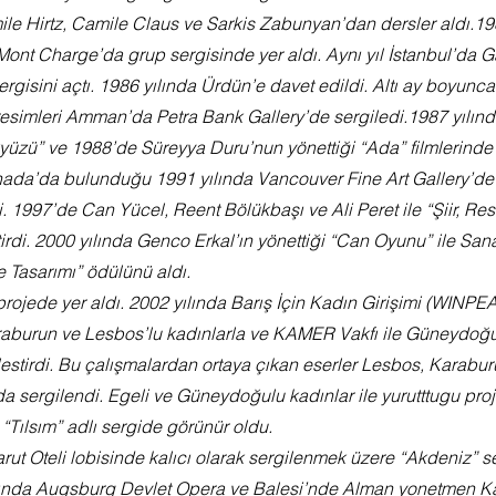
le Hirtz, Camile Claus ve Sarkis Zabunyan’dan dersler aldı.198
ont Charge’da grup sergisinde yer aldı. Aynı yıl İstanbul’da G
sergisini açtı. 1986 yılında Ürdün’e davet edildi. Altı ay boyunc
 resimleri Amman’da Petra Bank Gallery’de sergiledi.1987 yılınd
kyüzü” ve 1988’de Süreyya Duru’nun yönettiği “Ada” filmlerinde
ada’da bulunduğu 1991 yılında Vancouver Fine Art Gallery’de ki
edi. 1997’de Can Yücel, Reent Bölükbaşı ve Ali Peret ile “Şiir, Re
irdi. 2000 yılında Genco Erkal’ın yönettiği “Can Oyunu” ile San
e Tasarımı” ödülünü aldı.
projede yer aldı. 2002 yılında Barış İçin Kadın Girişimi (WINPE
aburun ve Lesbos’lu kadınlarla ve KAMER Vakfı ile Güneydoğu’
lestirdi. Bu çalışmalardan ortaya çıkan eserler Lesbos, Karabur
da sergilendi. Egeli ve Güneydoğulu kadınlar ile yurutttugu proje
 “Tılsım” adlı sergide görünür oldu.
rut Oteli lobisinde kalıcı olarak sergilenmek üzere “Akdeniz” se
ılında Augsburg Devlet Opera ve Balesi’nde Alman yonetmen Kar