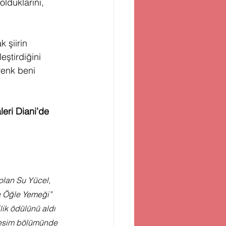
olduklarını, 
 şiirin 
eştirdiğini 
enk beni 
leri Diani’de
olan Su Yücel, 
a Öğle Yemeği” 
ik ödülünü aldı 
 resim bölümünde 