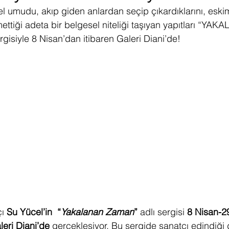
l umudu, akıp giden anlardan seçip çıkardıklarını, esk
ediye Çekilişi
Fintech
Micro Focus
Çevre Koruma
Çi
ttiği adeta bir belgesel niteliği taşıyan yapıtları
“YAKA
gisiyle 8 Nisan’dan itibaren Galeri Diani’de! 
erji
Pazar Araştırması
ı 
Su Yücel’in
“
Yakalanan Zaman
”
adlı sergisi 
8 Nisan-2
leri Diani’de
 gerçekleşiyor. Bu sergide sanatçı edindiği 