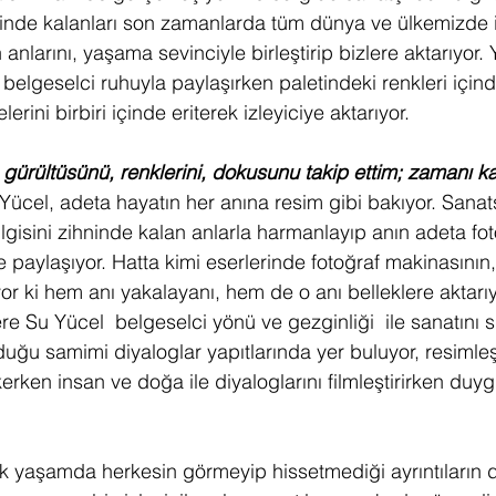
inde kalanları son zamanlarda tüm dünya ve ülkemizde i
anlarını, yaşama sevinciyle birleştirip bizlere aktarıyor.
ir belgeselci ruhuyla paylaşırken paletindeki renkleri için
ini birbiri içinde eriterek izleyiciye aktarıyor.
gürültüsünü, renklerini, dokusunu takip ettim; zamanı 
Yücel, adeta hayatın her anına resim gibi bakıyor. Sanatsa
lgisini zihninde kalan anlarla harmanlayıp anın adeta fot
e paylaşıyor. Hatta kimi eserlerinde fotoğraf makinasının,
or ki hem anı yakalayanı, hem de o anı belleklere aktarıy
re Su Yücel  belgeselci yönü ve gezginliği  ile sanatını sü
uğu samimi diyaloglar yapıtlarında yer buluyor, resimleşi
ken insan ve doğa ile diyaloglarını filmleştirirken duygu
k yaşamda herkesin görmeyip hissetmediği ayrıntıların de