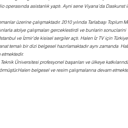
o operasında asistanlık yaptı. Ayni sene Viyana’da Daskunst 
omanlar üzerine çalışmaktadır. 2010 yılında Tarlabaşı Toplum Me
ınlarla atolye çalışmaları gerceklestirdi ve bunlarin sonuclarini
Istanbul ve İzmir’de kisisel sergiler açtı. Halen İz TV için Türkiye
nat temalı bir dizi belgesel hazırlamaktadır aynı zamanda  Habi
 etmektedir.
Teknik Üniversitesi profesyonel başarıları ve ülkeye katkılarında
görmüştür.Halen belgesel ve resim çalışmalarına devam etmekte