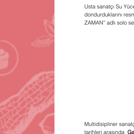
Usta sanatçı Su Yüce
Gartner
Firma Satınalma
H
dondurduklarını resme
ZAMAN” adlı solo ser
Telegram
Avrupa Birliği
En
Multidisipliner sanatç
tarihleri arasında  
Ga