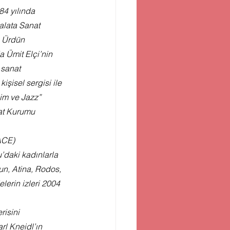
4 yılında 
alata Sanat 
a Ürdün 
a Ümit Elçi’nin 
 sanat 
şisel sergisi ile 
sim ve Jazz” 
at Kurumu 
ACE) 
daki kadınlarla 
un, Atina, Rodos, 
lerin izleri 2004 
risini 
l Kneidl’ın 