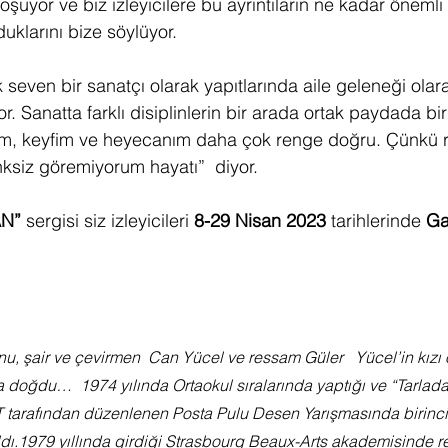
oşuyor ve biz izleyicilere bu ayrıntıların ne kadar önemli 
rduklarını bize söylüyor. 
 seven bir sanatçı olarak yapıtlarında aile geleneği olarak
. Sanatta farklı disiplinlerin bir arada ortak paydada birl
im, keyfim ve heyecanım daha çok renge doğru. Çünkü r
nksiz göremiyorum hayatı”  diyor. 
N”
 sergisi siz izleyicileri 
8-29 Nisan 2023
 tarihlerinde 
Ga
nu, şair ve çevirmen  Can Yücel ve ressam Güler   Yücel’in kızı 
a doğdu…  1974 yılında Ortaokul sıralarında yaptığı ve “Tarlad
T tarafından düzenlenen Posta Pulu Desen Yarışmasında birincil
ıldı.1979 yıllında girdiği Strasbourg Beaux-Arts akademisinde