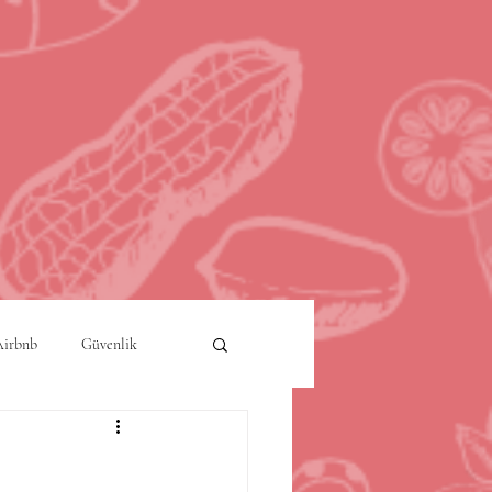
Airbnb
Güvenlik
a
Akıllı Şehirler