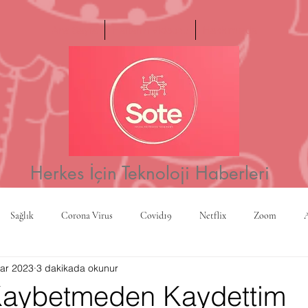
Ana Sayfa
Haftanın Videosu
Hakkımızda
Herkes İçin Teknoloji Haberleri
Sağlık
Corona Virus
Covid19
Netflix
Zoom
ar 2023
3 dakikada okunur
a
Yapay Zeka
Kripto Para
CBS
Projeksiyon
Rusy
Kaybetmeden Kaydettim