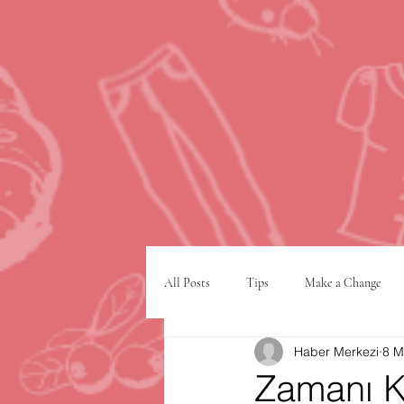
All Posts
Tips
Make a Change
Haber Merkezi
8 M
Google
VPN
şehir planlam
Zamanı 