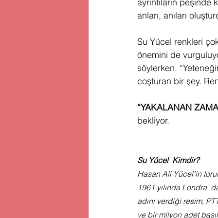
ayrıntıların peşinde k
anları, anıları oluştu
Su Yücel renkleri çok
önemini de vurguluyor
söylerken. “Yeteneğ
coşturan bir şey. Re
“YAKALANAN ZAMA
bekliyor.
Su Yücel  Kimdir?
Hasan Ali Yücel’in toru
1961 yılında Londra’ d
adını verdiği resim, PT
ve bir milyon adet bas