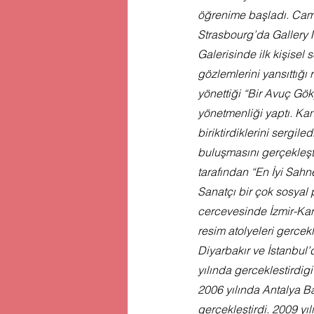
öğrenime başladı. Cami
Strasbourg’da Gallery M
Galerisinde ilk kişisel 
gözlemlerini yansıttığı
yönettiği “Bir Avuç Gö
yönetmenliği yaptı. Kan
biriktirdiklerini sergil
buluşmasını gerçekleşt
tarafından “En İyi Sahn
Sanatçı bir çok sosyal 
cercevesinde İzmir-Kar
resim atolyeleri gercek
Diyarbakır ve İstanbul’
yılında gerceklestirdigi
2006 yılında Antalya Ba
gerçekleştirdi. 2009 y