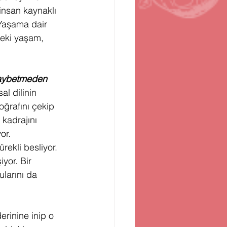
nsan kaynaklı 
 Yaşama dair 
deki yaşam, 
kaybetmeden 
l dilinin 
oğrafını çekip 
 kadrajını 
or.
rekli besliyor. 
yor. Bir 
larını da 
rinine inip o 