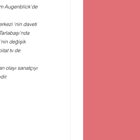
im Augenblick’de 
rkezi ‘nin daveti 
 Tarlabaşı'nda 
’nin değişik 
tat tv de 
n olayı sanatçıyı 
dir.