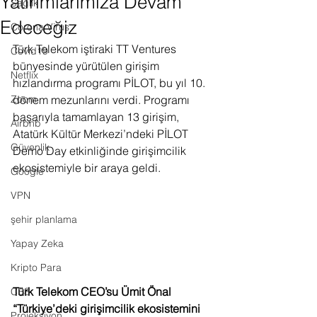
Yatırımlarımıza Devam
Sağlık
Edeceğiz
Corona Virus
Türk Telekom iştiraki TT Ventures 
Covid19
bünyesinde yürütülen girişim 
Netflix
hızlandırma programı PİLOT, bu yıl 10. 
Zoom
dönem mezunlarını verdi. Programı 
başarıyla tamamlayan 13 girişim, 
Airbnb
Atatürk Kültür Merkezi’ndeki PİLOT 
Güvenlik
Demo Day etkinliğinde girişimcilik 
ekosistemiyle bir araya geldi. 
Google
VPN
şehir planlama
Yapay Zeka
Kripto Para
Türk Telekom CEO’su Ümit Önal 
CBS
“Türkiye’deki girişimcilik ekosistemini 
Projeksiyon