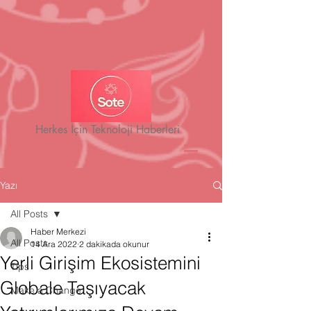
Herkes İçin Teknoloji Haberleri
Yazı
All Posts
Haber Merkezi
All Posts
14 Ara 2022
2 dakikada okunur
Yerli Girişim Ekosistemini
Tips
Globale Taşıyacak
Make a Change