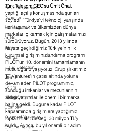
Türk Telekom CEO’su Ümit Önal
, 
Pazar Araştırması
yaptığı açılış konuşmasında şunları 
Donanım
söyledi: “Türkiye’yi teknoloji yarışında 
ileri taşımak ve ülkemizden dünya 
Mobile App
markaları çıkarmak için çalışmalarımızı 
Ar-Ge
sürdürüyoruz. Bugün, 2013 yılında 
Bilim
hayata geçirdiğimiz Türkiye’nin ilk 
kurumsal girişim hızlandırma programı 
Manga
PİLOT’un 10. dönemini tamamlamanın 
Fraud Detection
mutluluğunu yaşıyoruz. Grup şirketimiz 
TT Ventures’ın çatısı altında yoluna 
Etkinlik
devam eden PİLOT programımız, 
Eğitim
sunduğu imkanlar ve mezunlarının 
aldığı yatırımlar ile önemli bir marka 
Kişisel Gelişim
haline geldi. Bugüne kadar PİLOT 
Otomotiv
kapsamında girişimlere yaptığımız 
Kurumsal Yazılımlar
toplam nakit desteği 30 milyon TL’yi 
buldu. Ayrıca, bu yıl önemli bir adım 
On-Line Reklam