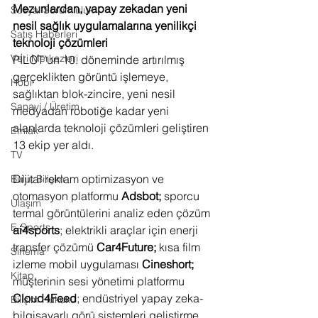
Mezunlardan, yapay zekadan yeni 
Sosyal Sorumluluk
nesil sağlık uygulamalarına yenilikçi 
Satış Haberleri
teknoloji çözümleri
Veri Merkezleri
PİLOT’un 10. döneminde artırılmış 
gerçeklikten görüntü işlemeye, 
Hobi
sağlıktan blok-zincire, yeni nesil 
Sanayi / Üretim
medyadan robotiğe kadar yeni 
alanlarda teknoloji çözümleri geliştiren 
Emlak
13 ekip yer aldı.
TV
Dijital reklam optimizasyon ve 
Bulut Bilişim
otomasyon platformu 
Adsbot; 
sporcu 
Ulaşım
termal görüntülerini analiz eden çözüm 
E-Sports
ai4sports
; elektrikli araçlar için enerji 
transfer çözümü 
Car4Future;
 kısa film 
Sinema
izleme mobil uygulaması 
Cineshort;
Kitap
müşterinin sesi yönetimi platformu 
Cloud4Feed
; endüstriyel yapay zeka-
Bilişim Hukuku
bilgisayarlı görü sistemleri geliştirme 