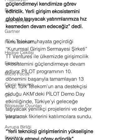
güçlendirmeyi kendimize görev 
Rusya
edindik. Yerli girişim ekosistemini 
globale taşıyacak yatırımlarımıza hız 
Akıllı Şehirler
kesmeden devam edeceğiz” dedi.
Gartner
Türk Telekom, hayata geçirdiği 
Firma Satınalma
“Kurumsal Girişim Sermayesi Şirketi” 
Hediye Çekilişi
TT Ventures ile ülkemizde girişimcilik 
Fintech
ekosistemini güçlendirmeye devam 
ediyor. PİLOT programının 10. 
Micro Focus
dönemini başarıyla tamamlayan 13 
Çevre Koruma
ekip, Türk Telekom’un ana destekçisi 
olduğu AKM’deki PİLOT Demo Day 
Çin
etkinliğinde, Türkiye’yi geleceğe 
Bilgisayar Oyunları
taşıyacak yenilikçi projelerini ve değer 
yaratacak fikirlerini katılımcılara sundu.
Telegram
Avrupa Birliği
“Yerli teknoloji girişimlerinin yükselişine 
Enerji
öncülük etmeyi görev edindik”