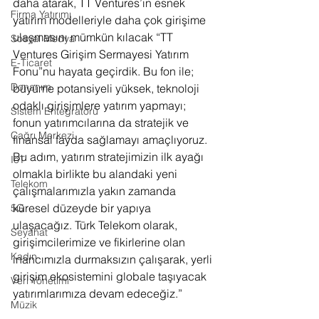
daha atarak, TT Ventures’ın esnek 
Firma Yatırımı
yatırım modelleriyle daha çok girişime 
ulaşmasını mümkün kılacak “TT 
Sosyal Medya
Ventures Girişim Sermayesi Yatırım 
E-Ticaret
Fonu”nu hayata geçirdik. Bu fon ile; 
Donanım
büyüme potansiyeli yüksek, teknoloji 
odaklı girişimlere yatırım yapmayı; 
Sistem Entegratörü
fonun yatırımcılarına da stratejik ve 
Çağrı Merkezi
finansal fayda sağlamayı amaçlıyoruz. 
Bu adım, yatırım stratejimizin ilk ayağı 
IoT
olmakla birlikte bu alandaki yeni 
Telekom
çalışmalarımızla yakın zamanda 
küresel düzeyde bir yapıya 
5G
ulaşacağız. Türk Telekom olarak, 
Seyahat
girişimcilerimize ve fikirlerine olan 
Kadın
inancımızla durmaksızın çalışarak, yerli 
girişim ekosistemini globale taşıyacak 
Veri Yönetimi
yatırımlarımıza devam edeceğiz.”
Müzik