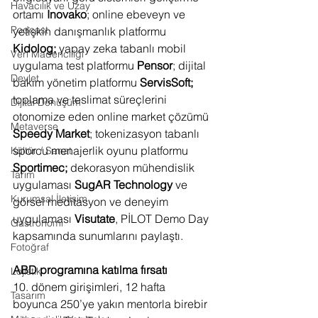
Havacılık ve Uzay
ortamı 
Inovako
; online ebeveyn ve 
Podcast
yetişkin danışmanlık platformu 
Kidolog;
 yapay zeka tabanlı mobil 
Veri Madenciliği
uygulama test platformu 
Pensor
; dijital 
Devlet
bakım yönetim platformu 
ServisSoft;
toplama ve teslimat süreçlerini 
Dijital Dönüşüm
otonomize eden online market çözümü 
Metaverse
Speedy Market
; tokenizasyon tabanlı 
sporcu menajerlik oyunu platformu 
Kültür / Sanat
Sportimec;
 dekorasyon mühendislik 
Tarım
uygulaması 
SugAR Technology
 ve 
Kurumsal İletişim
görsel meditasyon ve deneyim 
uygulaması 
Visutate
, PİLOT Demo Day 
Gastronomi
kapsamında sunumlarını paylaştı. 
Fotoğraf
ABD programına katılma fırsatı 
Lojistik
10. dönem girişimleri, 12 hafta 
Tasarım
boyunca 250’ye yakın mentorla birebir 