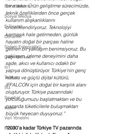
bir marka. Ürün geliştirme sürecimizde, 
Firma Yatırımı
teknik özelliklerden önce gerçek 
Sosyal Medya
kullanım alışkanlıklarını 
E-Ticaret
önceliklendiriyoruz. Teknolojiyi 
karmaşık hale getirmeden, günlük 
Donanım
hayatın doğal bir parçası haline 
Sistem Entegratörü
getiren bir yaklaşım benimsiyoruz. Bu 
yaklaşım, izleme deneyimini daha 
Çağrı Merkezi
sade, akıcı ve kullanıcı odaklı bir 
IoT
yapıya dönüştürüyor. Türkiye’nin genç 
nüfusu ve güçlü dijital kültürü, 
Telekom
iFFALCON için doğal bir karşılık alanı 
5G
oluşturuyor. Türkiye pazarındaki 
Seyahat
yolculuğumuzu başlatmaktan ve bu 
pazarda tüketicilerle buluşmaktan 
Kadın
büyük heyecan duyuyoruz.”
Veri Yönetimi
“2030’a kadar Türkiye TV pazarında 
Müzik