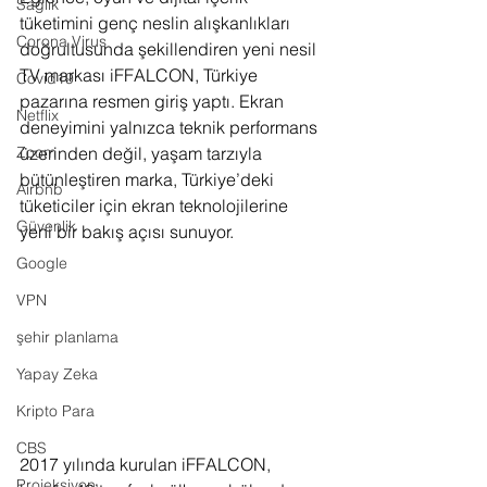
Sağlık
tüketimini genç neslin alışkanlıkları 
Corona Virus
doğrultusunda şekillendiren yeni nesil 
TV markası iFFALCON, Türkiye 
Covid19
pazarına resmen giriş yaptı. Ekran 
Netflix
deneyimini yalnızca teknik performans 
Zoom
üzerinden değil, yaşam tarzıyla 
bütünleştiren marka, Türkiye’deki 
Airbnb
tüketiciler için ekran teknolojilerine 
Güvenlik
yeni bir bakış açısı sunuyor.
Google
VPN
şehir planlama
Yapay Zeka
Kripto Para
CBS
2017 yılında kurulan iFFALCON, 
Projeksiyon