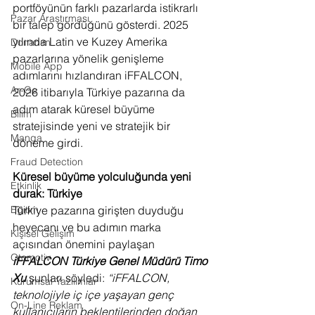
portföyünün farklı pazarlarda istikrarlı 
Pazar Araştırması
bir talep gördüğünü gösterdi. 2025 
yılında Latin ve Kuzey Amerika 
Donanım
pazarlarına yönelik genişleme 
Mobile App
adımlarını hızlandıran iFFALCON, 
Ar-Ge
2026 itibarıyla Türkiye pazarına da 
adım atarak küresel büyüme 
Bilim
stratejisinde yeni ve stratejik bir 
Manga
döneme girdi.
Fraud Detection
Küresel büyüme yolculuğunda yeni 
Etkinlik
durak: Türkiye
Türkiye pazarına girişten duyduğu 
Eğitim
heyecanı ve bu adımın marka 
Kişisel Gelişim
açısından önemini paylaşan 
Otomotiv
iFFALCON Türkiye Genel Müdürü Timo 
Xu 
şunları söyledi:
“iFFALCON, 
Kurumsal Yazılımlar
teknolojiyle iç içe yaşayan genç 
On-Line Reklam
kullanıcıların beklentilerinden doğan 