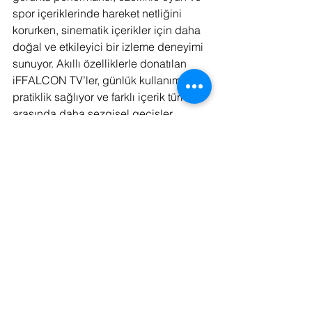
spor içeriklerinde hareket netliğini 
korurken, sinematik içerikler için daha 
doğal ve etkileyici bir izleme deneyimi 
sunuyor. Akıllı özelliklerle donatılan 
iFFALCON TV’ler, günlük kullanımda 
pratiklik sağlıyor ve farklı içerik türleri 
arasında daha sezgisel geçişler 
yapılmasına olanak tanıyor.
Ürün inovasyonunun ötesinde 
iFFALCON, güçlü satış sonrası destek, 
yaygın servis ağı ve güven ile 
güvenilirlik temelli müşteri odaklı 
yaklaşımıyla Türkiye’de uzun vadeli bir 
varlık oluşturmayı hedefliyor.
iFFALCON, 13–20 Ocak 2026 tarihleri 
arasında geçerli olmak üzere U95A ve 