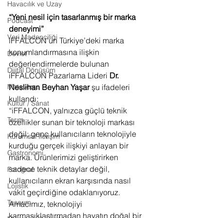
Havacılık ve Uzay
“Yeni nesil için tasarlanmış bir marka 
Podcast
deneyimi”
Veri Madenciliği
iFFALCON’un Türkiye’deki marka 
konumlandırmasına ilişkin 
Devlet
değerlendirmelerde bulunan 
Dijital Dönüşüm
iFFALCON Pazarlama Lideri 
Dr. 
Neslihan Beyhan Yaşar
 şu ifadeleri 
Metaverse
kullandı:
Kültür / Sanat
“iFFALCON, yalnızca güçlü teknik 
Tarım
özellikler sunan bir teknoloji markası 
değil; genç kullanıcıların teknolojiyle 
Kurumsal İletişim
kurduğu gerçek ilişkiyi anlayan bir 
Gastronomi
marka. Ürünlerimizi geliştirirken 
sadece teknik detaylar değil, 
Fotoğraf
kullanıcıların ekran karşısında nasıl 
Lojistik
vakit geçirdiğine odaklanıyoruz. 
Tasarım
Amacımız, teknolojiyi 
karmaşıklaştırmadan hayatın doğal bir 