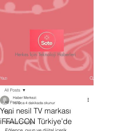
Herkes İçin Teknoloji Haberleri
Yazı
All Posts
Haber Merkezi
All Posts
15 Oca
4 dakikada okunur
Yeni nesil TV markası
Tips
iFFALCON Türkiye’de
Make a Change
Eğlence, oyun ve dijital içerik 