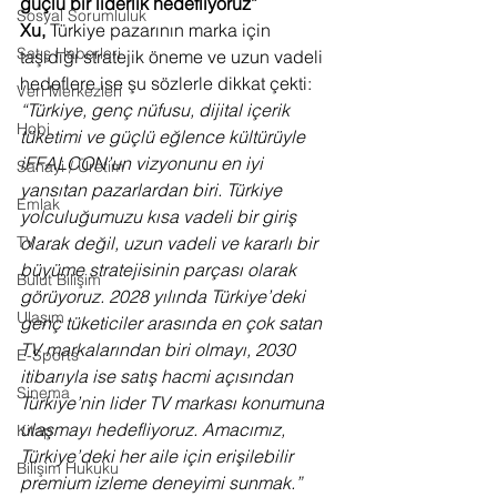
güçlü bir liderlik hedefliyoruz”
Sosyal Sorumluluk
Xu,
 Türkiye pazarının marka için 
Satış Haberleri
taşıdığı stratejik öneme ve uzun vadeli 
hedeflere ise şu sözlerle dikkat çekti:
Veri Merkezleri
“Türkiye, genç nüfusu, dijital içerik 
Hobi
tüketimi ve güçlü eğlence kültürüyle 
iFFALCON’un vizyonunu en iyi 
Sanayi / Üretim
yansıtan pazarlardan biri. Türkiye 
Emlak
yolculuğumuzu kısa vadeli bir giriş 
olarak değil, uzun vadeli ve kararlı bir 
TV
büyüme stratejisinin parçası olarak 
Bulut Bilişim
görüyoruz. 2028 yılında Türkiye’deki 
Ulaşım
genç tüketiciler arasında en çok satan 
TV markalarından biri olmayı, 2030 
E-Sports
itibarıyla ise satış hacmi açısından 
Sinema
Türkiye’nin lider TV markası konumuna 
ulaşmayı hedefliyoruz. Amacımız, 
Kitap
Türkiye’deki her aile için erişilebilir 
Bilişim Hukuku
premium izleme deneyimi sunmak.”