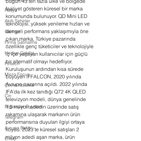
bugün 43’ten fazla ülke ve bölgede 
faaliyet gösteren küresel bir marka 
Rusya
konumunda bulunuyor. QD Mini LED 
Akıllı Şehirler
teknolojisi, yüksek yenileme hızları ve 
dengeli performans yaklaşımıyla öne 
Gartner
çıkan marka, Türkiye pazarında 
Firma Satınalma
özellikle genç tüketiciler ve teknolojiyle 
Hediye Çekilişi
iç içe yaşayan kullanıcılar için güçlü 
bir alternatif olmayı hedefliyor.
Fintech
Kuruluşunun ardından kısa sürede 
Micro Focus
büyüyen iFFALCON, 2020 yılında 
Avrupa pazarına açıldı. 2022 yılında 
Çevre Koruma
IFA’da ilk kez tanıttığı Q72 4K QLED 
Çin
televizyon modeli, dünya genelinde 
1,5 milyon adedin üzerinde satış 
Bilgisayar Oyunları
rakamına ulaşarak markanın ürün 
Telegram
performansına duyulan ilgiyi ortaya 
Avrupa Birliği
koydu. 2023’te küresel satışları 2 
milyon adedi aşan marka, ürün 
Enerji