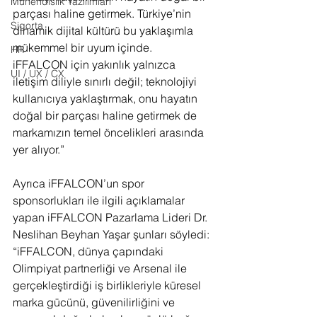
Mühendislik Yazılımları
parçası haline getirmek. Türkiye’nin 
Sigorta
dinamik dijital kültürü bu yaklaşımla 
mükemmel bir uyum içinde.
HR
iFFALCON için yakınlık yalnızca 
UI / UX / CX
iletişim diliyle sınırlı değil; teknolojiyi 
kullanıcıya yaklaştırmak, onu hayatın 
doğal bir parçası haline getirmek de 
markamızın temel öncelikleri arasında 
yer alıyor.”
Ayrıca iFFALCON’un spor 
sponsorlukları ile ilgili açıklamalar 
yapan iFFALCON Pazarlama Lideri Dr. 
Neslihan Beyhan Yaşar şunları söyledi: 
“iFFALCON, dünya çapındaki 
Olimpiyat partnerliği ve Arsenal ile 
gerçekleştirdiği iş birlikleriyle küresel 
marka gücünü, güvenilirliğini ve 