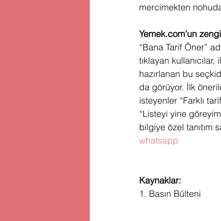
mercimekten nohuda 
Yemek.com’un zengin 
“Bana Tarif Öner” ad
tıklayan kullanıcılar, 
hazırlanan bu seçkide
da görüyor. İlk öneri
isteyenler “Farklı tar
“Listeyi yine göreyi
bilgiye özel tanıtım s
whatsapp
Kaynaklar:
1. Basın Bülteni