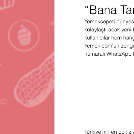
“Bana Tar
Gartner
Firma Satınalma
H
Yemeksepeti bünyesin
kolaylaştıracak yeni
Telegram
Avrupa Birliği
En
kullanıcılar hem hang
Yemek.com'un zengin 
numaralı WhatsApp hat
Türkiye’nin en çok zi