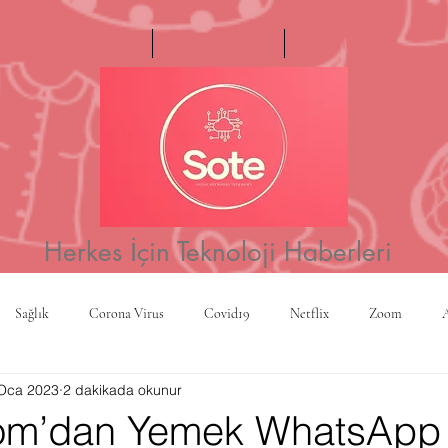
Ana Sayfa
Haftanın Videosu
Hakkımızda
Herkes İçin Teknoloji Haberleri
Sağlık
Corona Virus
Covid19
Netflix
Zoom
Oca 2023
2 dakikada okunur
a
Yapay Zeka
Kripto Para
CBS
Projeksiyon
Rusy
om’dan Yemek WhatsApp