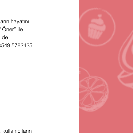
n
Bilgisayar Oyunları
rın hayatını 
 Öner” ile 
m de 
 0549 5782425 
, kullanıcıların 