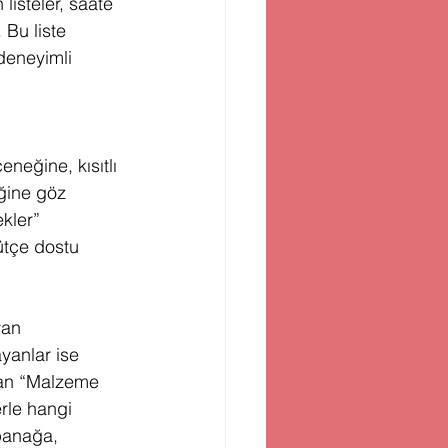
listeler, saate 
 Bu liste 
deneyimli 
neğine, kısıtlı 
ğine göz 
kler” 
ütçe dostu 
yan 
yanlar ise 
alan “Malzeme 
rle hangi 
spanağa, 