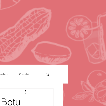
Airbnb
Güvenlik
a
Akıllı Şehirler
 Botu