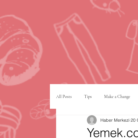
All Posts
Tips
Make a Change
Haber Merkezi
20 
Google
VPN
şehir planlam
Yemek.c