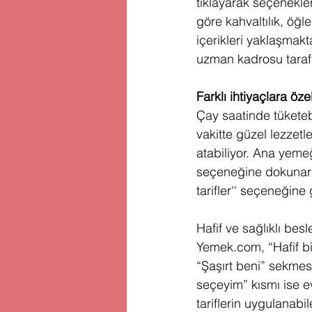
tıklayarak seçenekler
göre kahvaltılık, öğl
içerikleri yaklaşmak
uzman kadrosu tarafı
Farklı ihtiyaçlara öze
Çay saatinde tüketebi
vakitte güzel lezzet
atabiliyor. Ana yemeğ
seçeneğine dokunarak
tarifler'' seçeneğine g
Hafif ve sağlıklı be
Yemek.com, “Hafif bir
“Şaşırt beni” sekmesi
seçeyim” kısmı ise e
tariflerin uygulanabi