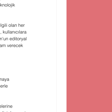
nolojik 
lgili olan her 
kullanıcılara 
m'un editoryal 
lham verecek 
nmaya 
erle 
lerine 