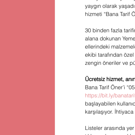
yaygın olarak yaşadı
hizmeti “Bana Tarif 
30 binden fazla tarifi
alana dokunan Yemek
ellerindeki malzemele
ekibi tarafından özel 
zengin öneriler ve püf
Ücretsiz hizmet, anın
Bana Tarif Öner’i “
https://bit.ly/banatar
başlayabilen kullanıc
karşılaşıyor. İhtiyaca
Listeler arasında y