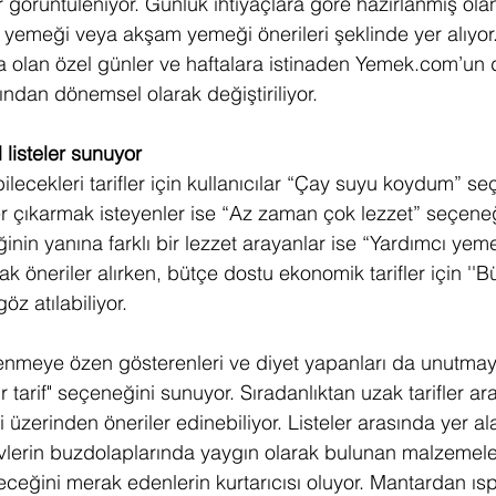
 görüntüleniyor. Günlük ihtiyaçlara göre hazırlanmış olan 
e yemeği veya akşam yemeği önerileri şeklinde yer alıyor.
ta olan özel günler ve haftalara istinaden Yemek.com’un 
ndan dönemsel olarak değiştiriliyor. 
l listeler sunuyor
lecekleri tarifler için kullanıcılar “Çay suyu koydum” seçe
ler çıkarmak isteyenler ise “Az zaman çok lezzet” seçene
inin yanına farklı bir lezzet arayanlar ise “Yardımcı yeme
 öneriler alırken, bütçe dostu ekonomik tarifler için ''B
öz atılabiliyor.
slenmeye özen gösterenleri ve diyet yapanları da unutma
 tarif" seçeneğini sunuyor. Sıradanlıktan uzak tarifler ara
 üzerinden öneriler edinebiliyor. Listeler arasında yer 
vlerin buzdolaplarında yaygın olarak bulunan malzemele
leceğini merak edenlerin kurtarıcısı oluyor. Mantardan ı