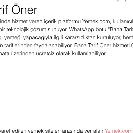
if Öner
ediye Çekilişi
Fintech
Micro Focus
Çevre Koruma
Çi
de hizmet veren içerik platformu Yemek.com, kullanıcıla
 bir teknolojik çözüm sunuyor. WhatsApp botu “Bana Tarif
erji
Pazar Araştırması
i yemeği yapacağıyla ilgili kararsızlıktan kurtuluyor, he
tariflerinden faydalanabiliyor. Bana Tarif Öner hizmeti
tı üzerinden ücretsiz olarak kullanılabiliyor.
yaret edilen yemek siteleri arasında yer alan 
Yemek.com