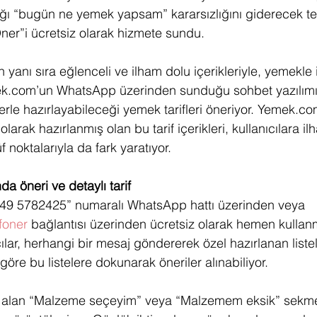
ğı “bugün ne yemek yapsam” kararsızlığını giderecek tek
Öner”i ücretsiz olarak hizmete sundu. 
n yanı sıra eğlenceli ve ilham dolu içerikleriyle, yemekle i
.com’un WhatsApp üzerinden sunduğu sohbet yazılımı, 
rle hazırlayabileceği yemek tarifleri öneriyor. Yemek.co
olarak hazırlanmış olan bu tarif içerikleri, kullanıcılara i
 noktalarıyla da fark yaratıyor. 
da öneri ve detaylı tarif
0549 5782425” numaralı WhatsApp hattı üzerinden veya 
ifoner
 bağlantısı üzerinden ücretsiz olarak hemen kulla
ılar, herhangi bir mesaj göndererek özel hazırlanan listel
 göre bu listelere dokunarak öneriler alınabiliyor. 
er alan “Malzeme seçeyim” veya “Malzemem eksik” sekme