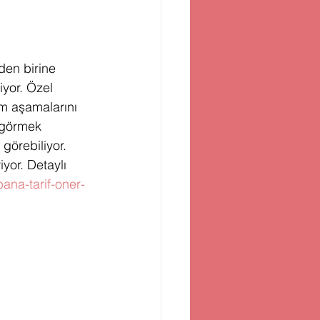
den birine 
liyor. Özel 
ım aşamalarını 
i görmek 
 görebiliyor. 
yor. Detaylı 
na-tarif-oner-