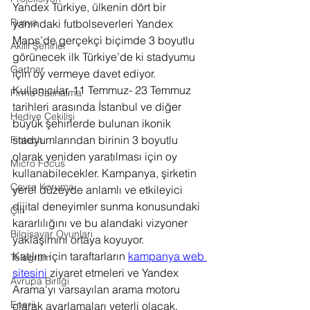
Yandex Türkiye, ülkenin dört bir 
Rusya
yanındaki futbolseverleri Yandex 
Maps’de gerçekçi biçimde 3 boyutlu 
Akıllı Şehirler
görünecek ilk Türkiye’de ki stadyumu 
Gartner
için oy vermeye davet ediyor. 
Kullanıcılar, 11 Temmuz- 23 Temmuz 
Firma Satınalma
tarihleri arasında İstanbul ve diğer 
Hediye Çekilişi
büyük şehirlerde bulunan ikonik 
stadyumlarından birinin 3 boyutlu 
Fintech
olarak yeniden yaratılması için oy 
Micro Focus
kullanabilecekler. Kampanya, şirketin 
Çevre Koruma
yerel düzeyde anlamlı ve etkileyici 
dijital deneyimler sunma konusundaki 
Çin
kararlılığını ve bu alandaki vizyoner 
Bilgisayar Oyunları
yaklaşımını ortaya koyuyor.
Katılım için taraftarların 
kampanya web 
Telegram
sitesini
 ziyaret etmeleri ve Yandex 
Avrupa Birliği
Arama'yı varsayılan arama motoru 
Enerji
olarak ayarlamaları yeterli olacak. 