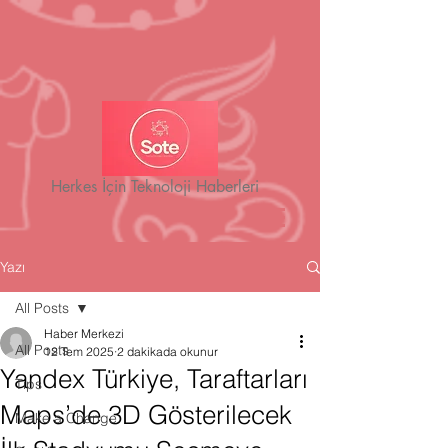
Herkes İçin Teknoloji Haberleri
Yazı
All Posts
Haber Merkezi
All Posts
12 Tem 2025
2 dakikada okunur
Yandex Türkiye, Taraftarları
Tips
Maps’de 3D Gösterilecek
Make a Change