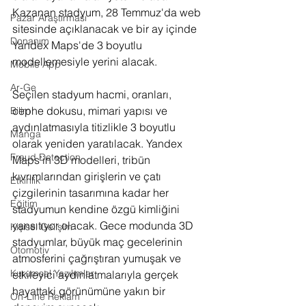
Kazanan stadyum, 28 Temmuz'da web 
Pazar Araştırması
sitesinde açıklanacak ve bir ay içinde 
Donanım
Yandex Maps'de 3 boyutlu 
modellemesiyle 
yerini alacak.
Mobile App
Ar-Ge
Seçilen stadyum hacmi, oranları, 
cephe dokusu, mimari yapısı ve 
Bilim
aydınlatmasıyla titizlikle 3 boyutlu 
Manga
olarak yeniden yaratılacak. Yandex 
Fraud Detection
Maps’in 3D modelleri, tribün 
kıvrımlarından girişlerin ve çatı 
Etkinlik
çizgilerinin tasarımına kadar her 
Eğitim
stadyumun kendine özgü kimliğini 
yansıtıyor olacak. Gece modunda 3D 
Kişisel Gelişim
stadyumlar, büyük maç gecelerinin 
Otomotiv
atmosferini çağrıştıran yumuşak ve 
Kurumsal Yazılımlar
etkileyici aydınlatmalarıyla gerçek 
hayattaki görünümüne yakın bir 
On-Line Reklam