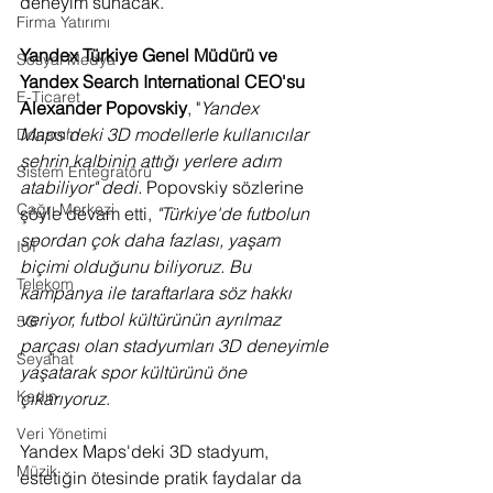
deneyim sunacak.
Firma Yatırımı
Yandex Türkiye Genel Müdürü ve 
Sosyal Medya
Yandex Search International CEO'su 
E-Ticaret
Alexander Popovskiy
, "
Yandex 
Maps'deki 3D modellerle kullanıcılar 
Donanım
şehrin kalbinin attığı yerlere adım 
Sistem Entegratörü
atabiliyor" dedi. 
Popovskiy sözlerine 
Çağrı Merkezi
şöyle devam etti, 
"Türkiye'de futbolun 
spordan çok daha fazlası, yaşam 
IoT
biçimi olduğunu biliyoruz. Bu 
Telekom
kampanya ile taraftarlara söz hakkı 
veriyor, futbol kültürünün ayrılmaz 
5G
parçası olan stadyumları 3D deneyimle 
Seyahat
yaşatarak spor kültürünü öne 
Kadın
çıkarıyoruz
.
Veri Yönetimi
Yandex Maps'deki 3D stadyum, 
Müzik
estetiğin ötesinde pratik faydalar da 