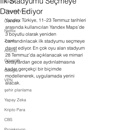
İlk Stadyumu Seçmeye
Sağlık
Davet Ediyor
Corona Virus
Yandex Türkiye, 11–23 Temmuz tarihleri 
Covid19
arasında kullanıcıları Yandex Maps’de 
Netflix
3 boyutlu olarak yeniden 
Zoom
canlandırılacak ilk stadyumu seçmeye 
davet ediyor. En çok oyu alan stadyum 
Airbnb
28 Temmuz’da açıklanacak ve mimari 
Güvenlik
detaylardan gece aydınlatmasına 
kadar gerçekçi bir biçimde 
Google
modellenerek, uygulamada yerini 
VPN
alacak.
şehir planlama
Yapay Zeka
Kripto Para
CBS
Projeksiyon