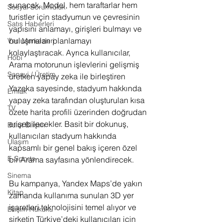
sunacak. Model, hem taraftarlar hem 
Sosyal Sorumluluk
turistler için stadyumun ve çevresinin 
Satış Haberleri
yapısını anlamayı, girişleri bulmayı ve 
buluşmaları planlamayı 
Veri Merkezleri
kolaylaştıracak. Ayrıca kullanıcılar, 
Hobi
Arama motorunun işlevlerini gelişmiş 
Sanayi / Üretim
üretken yapay zeka ile birleştiren 
Yazeka sayesinde, stadyum hakkında 
Emlak
yapay zeka tarafından oluşturulan kısa 
TV
özete harita profili üzerinden doğrudan 
erişebilecekler. Basit bir dokunuş, 
Bulut Bilişim
kullanıcıları stadyum hakkında 
Ulaşım
kapsamlı bir genel bakış içeren özel 
E-Sports
bir Arama sayfasına yönlendirecek.
Sinema
Bu kampanya, Yandex Maps’de yakın 
Kitap
zamanda kullanıma sunulan 3D yer 
işaretleri teknolojisini temel alıyor ve 
Bilişim Hukuku
şirketin Türkiye’deki kullanıcıları için 