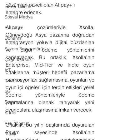
çözümleri paketi olan Alipay+'ı 
Firma Yatırımı
entegre edecek. 
Sosyal Medya
Alipay+ çözümleriyle Xsolla, 
E-Ticaret
Güneydoğu Asya pazarına doğrudan 
Donanım
entegrasyon yoluyla dijital cüzdanları 
Sistem Entegratörü
ve diğer ödeme yöntemlerini 
kapsayacak. Bu ortaklık, Xsolla'nın 
Çağrı Merkezi
Enterprise, Mid-Tier ve Indie oyun 
IoT
ortaklarına müşteri hedefli pazarlama 
promosyonları sağlamasına, oyunları ve 
Telekom
oyun içi öğeleri için tercih ettikleri yerel 
5G
ödeme yöntemleriyle ödeme 
yapmalarına olanak tanıyarak yeni 
Seyahat
oyunculara ulaşmasına imkan verecek.
Kadın
Veri Yönetimi
Ortaklık, bu yılın başlarında duyurulan 
Paytm sayesinde Xsolla'nın 
Müzik
Hindistan'daki genişlemesinin 