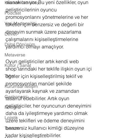
olanak tanıyor. Bu yeni özellikler, oyun 
Havacılık ve Uzay
geliştiricilerinin oyuncu 
Podcast
promosyonlarını yönetmelerine ve her 
Veri Madenciliği
tüketici için benzersiz ve değerli bir 
deneyim sunmak üzere pazarlama 
Devlet
çalışmalarını kişiselleştirmelerine 
Dijital Dönüşüm
yardımcı olmayı amaçlıyor. 
Metaverse
Oyun geliştiriciler artık kendi web 
Kültür / Sanat
shop’larındaki her teklife ilişkin oyun içi 
öğeler için kişiselleştirilmiş teklif ve 
Tarım
promosyonları manüel şekilde 
Kurumsal İletişim
ayarlayarak kaynak ve zamandan 
Gastronomi
tasarruf edebilirler. Artık oyun 
geliştiriciler, her oyuncunun deneyimini 
Fotoğraf
daha da iyileştirmeye yardımcı olmak 
Lojistik
üzere teklifleri ve ödeme deneyimini 
benzersiz kullanıcı kimliği düzeyine 
Tasarım
kadar kişiselleştirebilirler. 