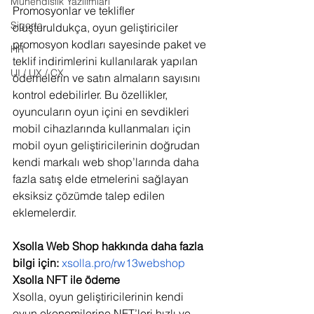
Mühendislik Yazılımları
Promosyonlar ve teklifler 
Sigorta
oluşturuldukça, oyun geliştiriciler 
promosyon kodları sayesinde paket ve 
HR
teklif indirimlerini kullanılarak yapılan 
UI / UX / CX
ödemelerin ve satın almaların sayısını 
kontrol edebilirler. Bu özellikler, 
oyuncuların oyun içini en sevdikleri 
mobil cihazlarında kullanmaları için 
mobil oyun geliştiricilerinin doğrudan 
kendi markalı web shop’larında daha 
fazla satış elde etmelerini sağlayan 
eksiksiz çözümde talep edilen 
eklemelerdir.  
Xsolla Web Shop hakkında daha fazla 
bilgi için: 
xsolla.pro/rw13webshop
Xsolla NFT ile ödeme
Xsolla, oyun geliştiricilerinin kendi 
oyun ekonomilerine NFT’leri hızlı ve 