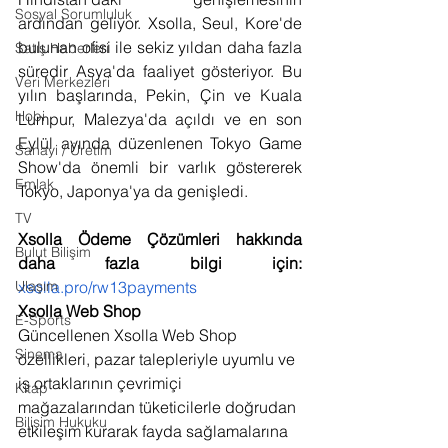
Sosyal Sorumluluk
ardından geliyor. Xsolla, Seul, Kore'de 
bulunan ofisi ile sekiz yıldan daha fazla 
Satış Haberleri
süredir Asya'da faaliyet gösteriyor. Bu 
Veri Merkezleri
yılın başlarında, Pekin, Çin ve Kuala 
Hobi
Lumpur, Malezya'da açıldı ve en son 
Eylül ayında düzenlenen Tokyo Game 
Sanayi / Üretim
Show'da önemli bir varlık göstererek 
Emlak
Tokyo, Japonya'ya da genişledi. 
TV
Xsolla Ödeme Çözümleri hakkında 
Bulut Bilişim
daha fazla bilgi için: 
xsolla.pro/rw13payments
Ulaşım
Xsolla Web Shop
E-Sports
Güncellenen Xsolla Web Shop 
Sinema
özellikleri, pazar talepleriyle uyumlu ve 
iş ortaklarının çevrimiçi 
Kitap
mağazalarından tüketicilerle doğrudan 
Bilişim Hukuku
etkileşim kurarak fayda sağlamalarına 