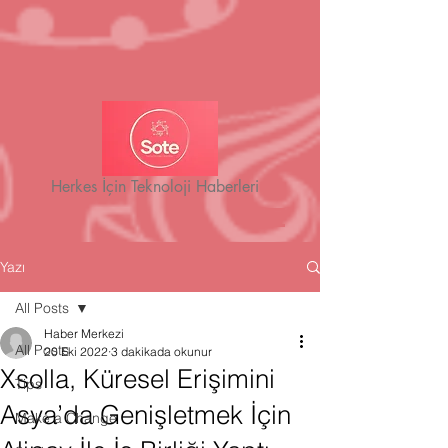
Herkes İçin Teknoloji Haberleri
Yazı
All Posts
Haber Merkezi
All Posts
20 Eki 2022
3 dakikada okunur
Xsolla, Küresel Erişimini
Tips
Asya’da Genişletmek İçin
Make a Change