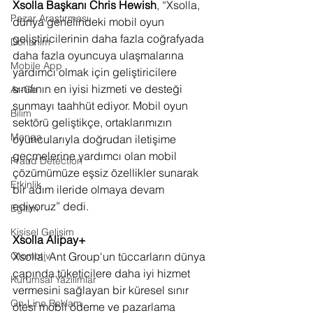
Xsolla Başkanı Chris Hewish
, “Xsolla, 
Pazar Araştırması
dünya genelindeki mobil oyun 
geliştiricilerinin daha fazla coğrafyada 
Donanım
daha fazla oyuncuya ulaşmalarına 
Mobile App
yardımcı olmak için geliştiricilere 
sınıfının en iyisi hizmeti ve desteği 
Ar-Ge
sunmayı taahhüt ediyor. Mobil oyun 
Bilim
sektörü geliştikçe, ortaklarımızın 
Manga
oyuncularıyla doğrudan iletişime 
geçmelerine yardımcı olan mobil 
Fraud Detection
çözümümüze eşsiz özellikler sunarak 
Etkinlik
bir adım ileride olmaya devam 
ediyoruz” dedi. 
Eğitim
Kişisel Gelişim
Xsolla Alipay+
Xsolla, Ant Group'un tüccarların dünya 
Otomotiv
çapında tüketicilere daha iyi hizmet 
Kurumsal Yazılımlar
vermesini sağlayan bir küresel sınır 
On-Line Reklam
ötesi mobil ödeme ve pazarlama 