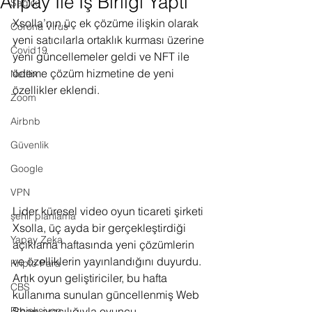
Alipay İle İş Birliği Yaptı
Sağlık
Xsolla’nın üç ek çözüme ilişkin olarak 
Corona Virus
yeni satıcılarla ortaklık kurması üzerine 
Covid19
yeni güncellemeler geldi ve NFT ile 
ödeme çözüm hizmetine de yeni 
Netflix
özellikler eklendi.
Zoom
Airbnb
Güvenlik
Google
VPN
Lider küresel video oyun ticareti şirketi 
şehir planlama
Xsolla, üç ayda bir gerçekleştirdiği 
Yapay Zeka
açıklama haftasında yeni çözümlerin 
ve özelliklerin yayınlandığını duyurdu. 
Kripto Para
Artık oyun geliştiriciler, bu hafta 
CBS
kullanıma sunulan güncellenmiş Web 
Shop aracılığıyla oyuncu 
Projeksiyon