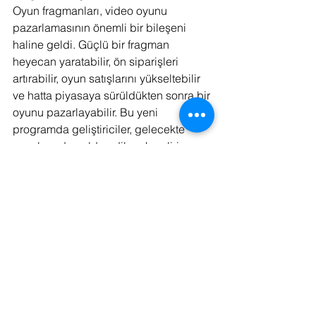
Oyun fragmanları, video oyunu 
pazarlamasının önemli bir bileşeni 
haline geldi. Güçlü bir fragman 
heyecan yaratabilir, ön siparişleri 
artırabilir, oyun satışlarını yükseltebilir 
ve hatta piyasaya sürüldükten sonra bir 
oyunu pazarlayabilir. Bu yeni 
programda geliştiriciler, gelecekte 
oyunlarından elde edilecek geliri 
paylaşma karşılığında fragmanlarının 
250 bin dolara kadar finanse edilmesi 
için başvuru yapabilirler. Fragmanın 
temel fondan daha pahalı olması 
durumunda, Oyun Yatırım Platformu 
aracılığıyla artırılır.
Oyun fragmanlarının finanse edilmesi 
için başvuruda bulunmak isteyen 
geliştiriciler, 
xsolla.pro/rw13funding