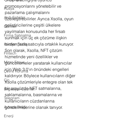
promosyonlarını yönetebilir ve 
Rusya
pazarlama çalışmalarını 
Akıllı Şehirler
özelleştirebilirler. Ayrıca Xsolla, oyun 
geliştiricilerine çeşitli ülkelere 
Gartner
yayılmaları konusunda her fırsatı 
Firma Satınalma
sunmak için üç ek çözüme ilişkin 
birden fazla satıcıyla ortaklık kuruyor. 
Hediye Çekilişi
Son olarak, Xsolla, NFT çözüm 
Fintech
hizmetinde yeni özellikler ve 
Micro Focus
güncellemeler yaratarak kullanıcılar 
için Web 3.0'ın önündeki engelleri 
Çevre Koruma
kaldırıyor. Böylece kullanıcıların diğer 
Çin
Xsolla çözümleriyle entegre olan tek 
bir arayüzde NFT satmalarına, 
Bilgisayar Oyunları
saklamalarına, basmalarına ve 
Telegram
kullanıcıların cüzdanlarına 
göndermelerine olanak tanıyor. 
Avrupa Birliği
Enerji