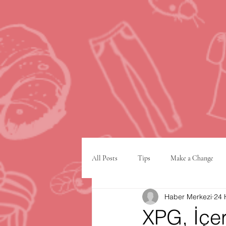
All Posts
Tips
Make a Change
Haber Merkezi
24 
Google
VPN
şehir planlam
XPG, İçe