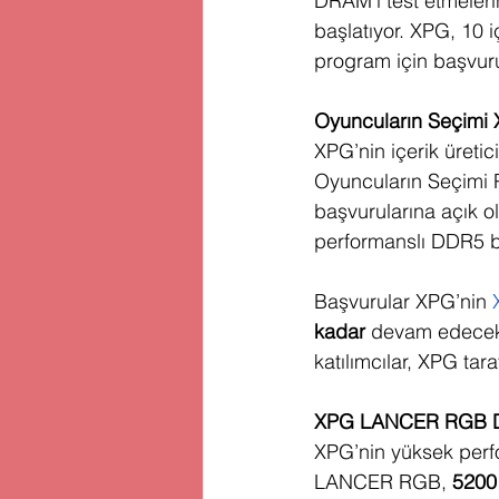
DRAM’i test etmeleri
başlatıyor. XPG, 10
program için başvuru
Oyuncuların Seçimi 
XPG’nin içerik üret
Oyuncuların Seçimi 
başvurularına açık ol
performanslı DDR5 b
Başvurular XPG’nin 
kadar
 devam edecek 
katılımcılar, XPG tar
XPG LANCER RGB DD
XPG’nin yüksek perfo
LANCER RGB,
 5200