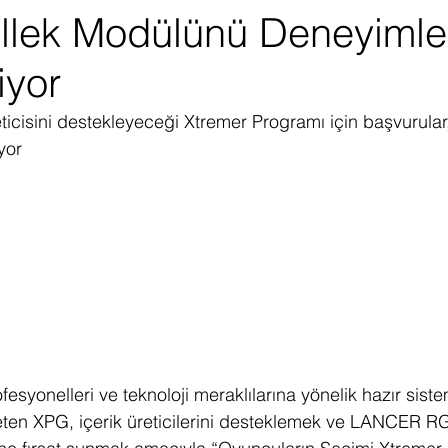
llek Modülünü Deneyiml
ediye Çekilişi
Fintech
Micro Focus
Çevre Koruma
Çi
iyor
erji
Pazar Araştırması
eticisini destekleyeceği Xtremer Programı için başvurular
yor
esyonelleri ve teknoloji meraklılarına yönelik hazır sistem
reten XPG, içerik üreticilerini desteklemek ve LANCER 