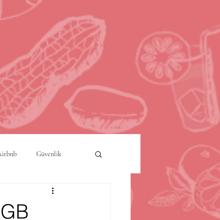
Airbnb
Güvenlik
a
Akıllı Şehirler
 RGB