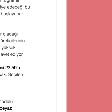
Programını” 
iye edeceği bu 
e başlayacak.
 olacağı 
üreticilerinin 
l yüksek 
avet ediyor.
i 23.59’a 
cak. Seçilen 
modülü 
/beyaz 