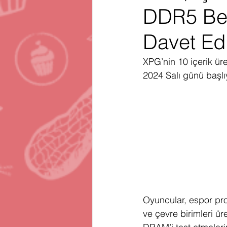
DDR5 Be
Gartner
Firma Satınalma
H
Davet Ed
Telegram
Avrupa Birliği
En
XPG’nin 10 içerik ür
2024 Salı günü başlı
Oyuncular, espor prof
ve çevre birimleri ü