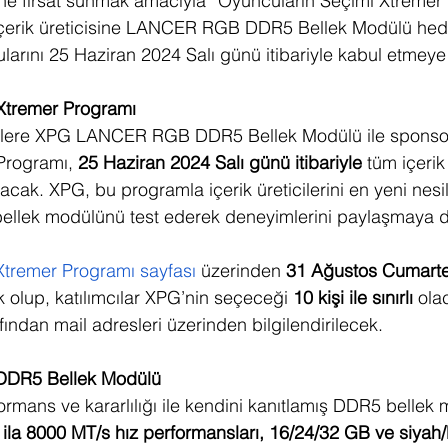
ne fırsat sunmak amacıyla “Oyuncuların Seçimi Xtremer 
 içerik üreticisine LANCER RGB DDR5 Bellek Modülü hed
larını 25 Haziran 2024 Salı günü itibariyle kabul etmey
Xtremer Programı
icilere XPG LANCER RGB DDR5 Bellek Modülü ile sponsor
Programı, 
25 Haziran 2024 Salı günü itibariyle
 tüm içerik 
acak. XPG, bu programla içerik üreticilerini en yeni nesi
ellek modülünü test ederek deneyimlerini paylaşmaya d
Xtremer Programı sayfası
 üzerinden 
31 Ağustos Cumartes
olup, katılımcılar XPG’nin seçeceği
 10 kişi ile sınırlı
 ola
afından mail adresleri üzerinden bilgilendirilecek.
R5 Bellek Modülü 
rmans ve kararlılığı ile kendini kanıtlamış DDR5 bellek 
 ila 8000 MT/s hız performansları, 16/24/32 GB ve siyah