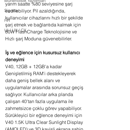
Mühendislik Yazılımları
yarım saatte %80 seviyesine şarj 
eedilebiliyor. Pil azaldığında, 
Sigorta
kullanıcılar cihazlarını hızlı bir şekilde 
HR
şarj etmek ve bağlantıda kalmak için 
UI / UX / CX
80W FlashCharge Teknolojisine ve 
Hızlı şarj Moduna güvenebilirler.
İş ve eğlence için kusursuz kullanıcı 
deneyimi
V40, 12GB + 12GB'a kadar 
Genişletilmiş RAM'i destekleyerek 
daha geniş bellek alanı ve 
uygulamalar arasında sorunsuz geçiş 
sağlıyor. Kullanıcılar arka planda 
çalışan 40'tan fazla uygulama ile 
zahmetsizce çoklu görev yapabiliyor. 
Sürükleyici bir eğlence deneyimi için 
V40 1.5K Ultra Clear Sunlight Display 
(AMOLED) ve 3D kavisli ekrana sahip. 