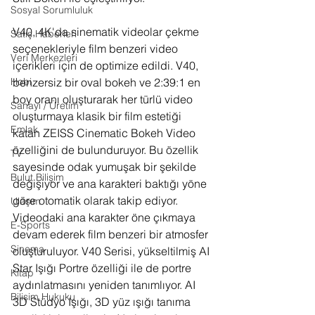
Sosyal Sorumluluk
V40, 4K'da sinematik videolar çekme 
Satış Haberleri
seçenekleriyle film benzeri video 
Veri Merkezleri
içerikleri için de optimize edildi. V40, 
benzersiz bir oval bokeh ve 2:39:1 en 
Hobi
boy oranı oluşturarak her türlü video 
Sanayi / Üretim
oluşturmaya klasik bir film estetiği 
Emlak
katan ZEISS Cinematic Bokeh Video 
özelliğini de bulunduruyor. Bu özellik 
TV
sayesinde odak yumuşak bir şekilde 
Bulut Bilişim
değişiyor ve ana karakteri baktığı yöne 
göre otomatik olarak takip ediyor. 
Ulaşım
Videodaki ana karakter öne çıkmaya 
E-Sports
devam ederek film benzeri bir atmosfer 
Sinema
oluşturuluyor. V40 Serisi, yükseltilmiş AI 
Star Işığı Portre özelliği ile de portre 
Kitap
aydınlatmasını yeniden tanımlıyor. AI 
Bilişim Hukuku
3D Stüdyo Işığı, 3D yüz ışığı tanıma 