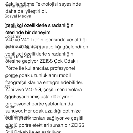
Şekillendirme Teknolojisi sayesinde 
Firma Yatırımı
daha da iyileştirildi.
Sosyal Medya
Yenilikçi özelliklerle sıradanlığın 
E-Ticaret
ötesinde bir deneyim
Donanım
V40 ve V40 Lite'ın içerisinde yer aldığı 
yeni V40 Serisi, yaratıcılığı güçlendiren 
Sistem Entegratörü
yenilikçi özelliklerle sıradanlığın 
Çağrı Merkezi
ötesine geçiyor. ZEISS Çok Odaklı 
IoT
Portre ile kullanıcılar, profesyonel 
portre odak uzunluklarını mobil 
Telekom
fotoğrafçılıklarına entegre edebilirler. 
5G
Yeni vivo V40 5G, çeşitli senaryolara 
göre uyarlanmış usta düzeyinde 
Seyahat
profesyonel portre şablonları da 
Kadın
sunuyor. Her odak uzaklığı optimize 
Veri Yönetimi
edilmiş renk tonları sağlıyor ve çeşitli 
güçlü portre efektleri sunan bir ZEISS 
Müzik
Stili Bokeh ile eşleştiriliyor.