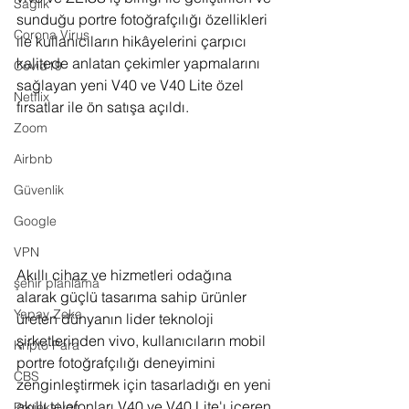
Sağlık
sunduğu portre fotoğrafçılığı özellikleri 
Corona Virus
ile kullanıcıların hikâyelerini çarpıcı 
kalitede anlatan çekimler yapmalarını 
Covid19
sağlayan yeni V40 ve V40 Lite özel 
Netflix
fırsatlar ile ön satışa açıldı.
Zoom
Airbnb
Güvenlik
Google
VPN
Akıllı cihaz ve hizmetleri odağına 
şehir planlama
alarak güçlü tasarıma sahip ürünler 
Yapay Zeka
üreten dünyanın lider teknoloji 
şirketlerinden vivo, kullanıcıların mobil 
Kripto Para
portre fotoğrafçılığı deneyimini 
CBS
zenginleştirmek için tasarladığı en yeni 
akıllı telefonları V40 ve V40 Lite'ı içeren 
Projeksiyon