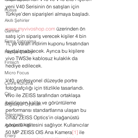
yeni V40 Serisinin ön satışları için 
Rusya
Türkiye’den siparişleri almaya başladı. 
Akıllı Şehirler
www.myvivoshop.com
 üzerinden ön 
Gartner
satış için sipariş verecek kişiler 4 bin 
Firma Satınalma
TL’ye varan indirim kuponu fırsatından 
faydalanabilecek. Ayrıca bu kişilere 
Hediye Çekilişi
vivo TWS3e kablosuz kulaklık da 
Fintech
hediye edilecek.
Micro Focus
V40, profesyonel düzeyde portre 
Çevre Koruma
fotoğrafçılığı için titizlikle tasarlandı. 
Çin
vivo ile ZEISS tarafından ortaklaşa 
belirlenen kalite ve görüntüleme 
Bilgisayar Oyunları
performansı standartlarına ulaşan bu 
Telegram
cihaz ZEISS Optics'in olağanüstü 
görüntü kalitesini sağlıyor. Kullanıcılar 
Avrupa Birliği
50 MP ZEISS OIS Ana Kamera
[1]
 ile 
Enerji