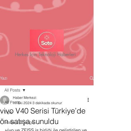
Herkes İçin Teknoloji Haberleri
Yazı
All Posts
Haber Merkezi
All Posts
17 Eki 2024
3 dakikada okunur
vivo V40 Serisi Türkiye’de
Tips
ön satışa sunuldu
Make a Change
vivo ve ZEISS iş birliği ile geliştirilen ve 