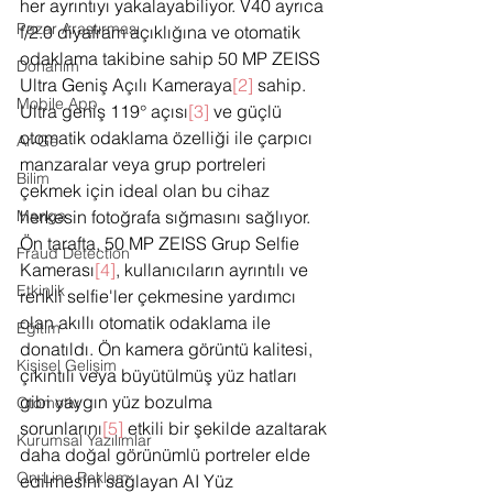
her ayrıntıyı yakalayabiliyor. V40 ayrıca 
Pazar Araştırması
f/2.0 diyafram açıklığına ve otomatik 
odaklama takibine sahip 50 MP ZEISS 
Donanım
Ultra Geniş Açılı Kameraya
[2]
 sahip. 
Mobile App
Ultra geniş 119° açısı
[3]
 ve güçlü 
otomatik odaklama özelliği ile çarpıcı 
Ar-Ge
manzaralar veya grup portreleri 
Bilim
çekmek için ideal olan bu cihaz 
herkesin fotoğrafa sığmasını sağlıyor. 
Manga
Ön tarafta, 50 MP ZEISS Grup Selfie 
Fraud Detection
Kamerası
[4]
, kullanıcıların ayrıntılı ve 
Etkinlik
renkli selfie'ler çekmesine yardımcı 
olan akıllı otomatik odaklama ile 
Eğitim
donatıldı. Ön kamera görüntü kalitesi, 
Kişisel Gelişim
çıkıntılı veya büyütülmüş yüz hatları 
gibi yaygın yüz bozulma 
Otomotiv
sorunlarını
[5]
 etkili bir şekilde azaltarak 
Kurumsal Yazılımlar
daha doğal görünümlü portreler elde 
On-Line Reklam
edilmesini sağlayan AI Yüz 