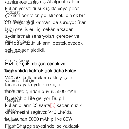
analizi için gelişmiş AI algoritmalarını 
Havacılık ve Uzay
kullanıyor ve düşük ışıkta veya gece 
Podcast
çekilen portreleri geliştirmek için ek bir 
3D dolgu ışığı katmanı da sunuyor. Star 
Veri Madenciliği
Işığı özellikleri, iç mekân arkadan 
Devlet
aydınlatmalı senaryoları içerecek ve 
Dijital Dönüşüm
tüm odak uzunluklarını destekleyecek 
şekilde genişletildi.
Metaverse
Kültür / Sanat
Hızlı bir şekilde şarj etmek ve 
bağlantıda kalmak çok daha kolay
Tarım
V40 5G, kullanıcıların aktif yaşam 
Kurumsal İletişim
tarzına ayak uydurmak için 
Gastronomi
tasarlandığından büyük 5500 mAh 
BlueVolt pil ile geliyor. Bu pil 
Fotoğraf
kullanıcıların 63 saate
[6]
 kadar müzik 
Lojistik
dinlemesini sağlıyor. V40 Lite’da 
bulununan 5000 mAh pil ve 80W 
Tasarım
FlashCharge sayesinde ise yaklaşık 