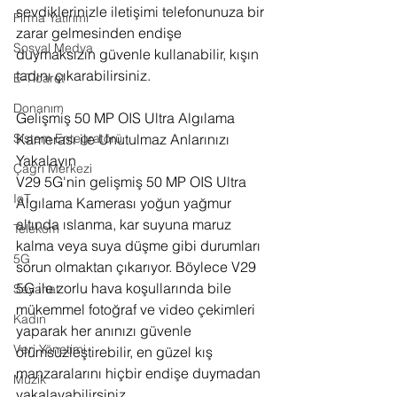
sevdiklerinizle iletişimi telefonunuza bir 
Firma Yatırımı
zarar gelmesinden endişe 
Sosyal Medya
duymaksızın güvenle kullanabilir, kışın 
tadını çıkarabilirsiniz.
E-Ticaret
Donanım
Gelişmiş 50 MP OIS Ultra Algılama 
Kamerası ile Unutulmaz Anlarınızı 
Sistem Entegratörü
Yakalayın
Çağrı Merkezi
V29 5G'nin gelişmiş 50 MP OIS Ultra 
IoT
Algılama Kamerası yoğun yağmur 
altında ıslanma, kar suyuna maruz 
Telekom
kalma veya suya düşme gibi durumları 
5G
sorun olmaktan çıkarıyor. Böylece V29 
5G ile zorlu hava koşullarında bile 
Seyahat
mükemmel fotoğraf ve video çekimleri 
Kadın
yaparak her anınızı güvenle 
Veri Yönetimi
ölümsüzleştirebilir, en güzel kış 
manzaralarını hiçbir endişe duymadan 
Müzik
yakalayabilirsiniz. 