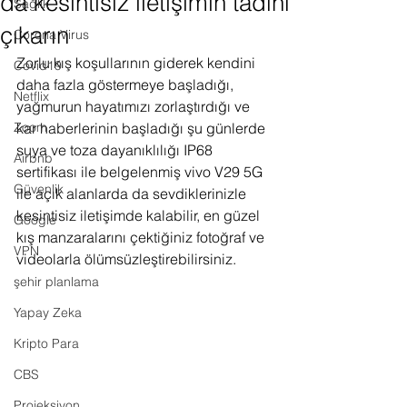
da kesintisiz iletişimin tadını
Sağlık
çıkarın
Corona Virus
Zorlu kış koşullarının giderek kendini 
Covid19
daha fazla göstermeye başladığı, 
Netflix
yağmurun hayatımızı zorlaştırdığı ve 
Zoom
kar haberlerinin başladığı şu günlerde 
suya ve toza dayanıklılığı IP68 
Airbnb
sertifikası ile belgelenmiş vivo V29 5G 
Güvenlik
ile açık alanlarda da sevdiklerinizle 
kesintisiz iletişimde kalabilir, en güzel 
Google
kış manzaralarını çektiğiniz fotoğraf ve 
VPN
videolarla ölümsüzleştirebilirsiniz.
şehir planlama
Yapay Zeka
Kripto Para
CBS
Projeksiyon