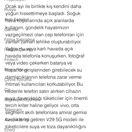
Ocak ayı ile birlikte kış kendini daha 
Rusya
yoğun hissettirmeye başladı. Soğuk 
Akıllı Şehirler
hava koşullarında açık alanlarda 
kullanım, gündelik hayatımızın 
Gartner
vazgeçilmezi olan cep telefonları için 
Firma Satınalma
zaman zaman tehlike oluşturabiliyor. 
Yağmurlu veya karlı havada açık 
Hediye Çekilişi
havada telefonla konuşurken, fotoğraf 
Fintech
veya video çekerken batarya ve 
hoparlör girişlerinden girebilecek su 
Micro Focus
damlacıklarının telefona zarar verme 
Çevre Koruma
ihtimali kullanıcıları korkutabiliyor. Bu 
Çin
nedenle telefon satın alırken cihazın 
suya dayanıklılığı tüketiciler için önemli 
Bilgisayar Oyunları
tercih kriter haline geliyor. vivo, orta 
Telegram
segment akıllı telefonlara amiral gemisi 
özelliklerini getiren V29 5G modeli ile 
Avrupa Birliği
tüketicilere suya ve toza dayanıklılığını 
Enerji