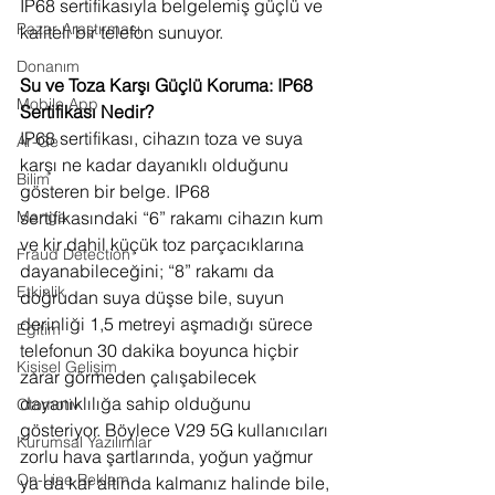
IP68 sertifikasıyla belgelemiş güçlü ve 
Pazar Araştırması
kaliteli bir telefon sunuyor.
Donanım
Su ve Toza Karşı Güçlü Koruma: IP68 
Mobile App
Sertifikası Nedir?
IP68 sertifikası, cihazın toza ve suya 
Ar-Ge
karşı ne kadar dayanıklı olduğunu 
Bilim
gösteren bir belge. IP68 
sertifikasındaki “6” rakamı cihazın kum 
Manga
ve kir dahil küçük toz parçacıklarına 
Fraud Detection
dayanabileceğini; “8” rakamı da 
Etkinlik
doğrudan suya düşse bile, suyun 
derinliği 1,5 metreyi aşmadığı sürece 
Eğitim
telefonun 30 dakika boyunca hiçbir 
Kişisel Gelişim
zarar görmeden çalışabilecek 
dayanıklılığa sahip olduğunu 
Otomotiv
gösteriyor. Böylece V29 5G kullanıcıları 
Kurumsal Yazılımlar
zorlu hava şartlarında, yoğun yağmur 
On-Line Reklam
ya da kar altında kalmanız halinde bile, 