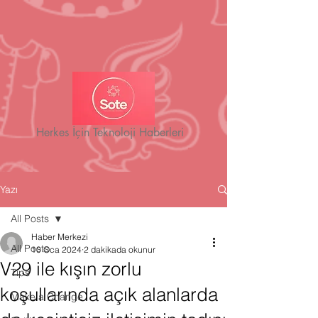
Herkes İçin Teknoloji Haberleri
Yazı
All Posts
Haber Merkezi
All Posts
10 Oca 2024
2 dakikada okunur
V29 ile kışın zorlu
Tips
koşullarında açık alanlarda
Make a Change