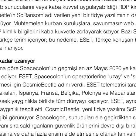
 sunucularını veya kaba kuvvet uygulayabildiği RDP kimli
tle’ın ScRansom adı verilen yeni bir fidye yazılımının d
üyor. Muhtemelen kurban kuruluşlara, savunmasız web 
 kimlik bilgilerini kaba kuvvetle zorlayarak sızıyor. Bazı
ürkçe terim içeriyor; bu nedenle, ESET, Türkçe konuşan bir
 inanıyor. 
kadar uzanıyor
rına göre Spacecolon'un geçmişi en az Mayıs 2020'ye ka
m ediyor. ESET, Spacecolon'un operatörlerine "uzay" ve "s
tmesi için CosmicBeetle adını verdi. ESET telemetrisi tara
kaları, İspanya, Fransa, Belçika, Polonya ve Macaristan
üksek yaygınlıkla birlikte tüm dünyayı kapsıyor. ESET, ayrı
ygınlık tespit etti. CosmicBeetle, yeni fidye yazılımı S
 gibi görünüyor. Spacelogon, sunucuları ele geçirdikten s
anı sıra saldırganların güvenlik ürünlerini devre dışı bır
asına ve daha fazla erişim elde etmesine olanak tanıyan 