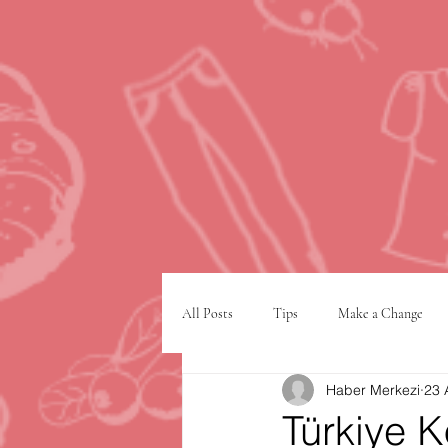
All Posts
Tips
Make a Change
Haber Merkezi
23 
Google
VPN
şehir planlam
Türkiye K