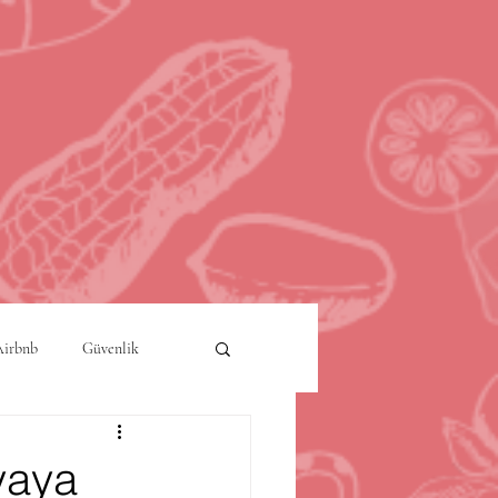
Airbnb
Güvenlik
a
Akıllı Şehirler
yaya