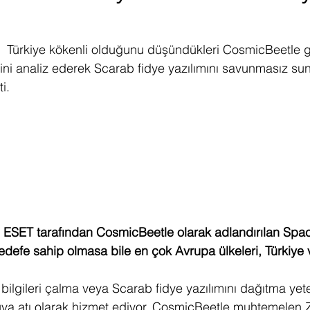
ediye Çekilişi
Fintech
Micro Focus
Çevre Koruma
Çi
,  Türkiye kökenli olduğunu düşündükleri CosmicBeetle 
ni analiz ederek Scarab fidye yazılımını savunmasız su
erji
Pazar Araştırması
ti.
ti ESET tarafından CosmicBeetle olarak adlandırılan Spa
 hedefe sahip olmasa bile en çok Avrupa ülkeleri, Türkiye
ilgileri çalma veya Scarab fidye yazılımını dağıtma yet
ruva atı olarak hizmet ediyor. CosmicBeetle muhtemelen