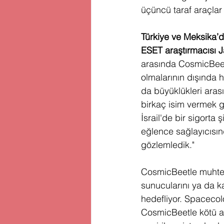
üçüncü taraf araçlar 
Türkiye ve Meksika’da
ESET araştırmacısı 
arasında CosmicBeetl
olmalarının dışında 
da büyüklükleri aras
birkaç isim vermek g
İsrail'de bir sigorta
eğlence sağlayıcısın
gözlemledik." 
CosmicBeetle muhtem
sunucularını ya da ka
hedefliyor. Spacecolo
CosmicBeetle kötü am