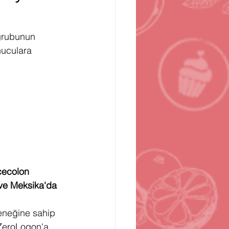
n
Bilgisayar Oyunları
grubunun 
nuculara 
cecolon 
 ve Meksika'da 
eneğine sahip 
 ZeroLogon'a 