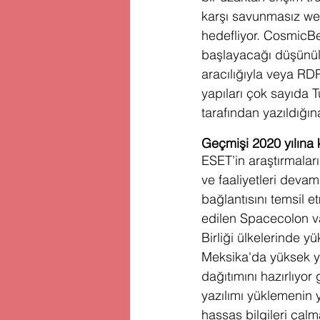
karşı savunmasız web
hedefliyor. CosmicBee
başlayacağı düşünül
aracılığıyla veya RDP
yapıları çok sayıda T
tarafından yazıldığına
Geçmişi 2020 yılına 
ESET’in araştırmala
ve faaliyetleri deva
bağlantısını temsil e
edilen Spacecolon va
Birliği ülkelerinde y
Meksika'da yüksek ya
dağıtımını hazırlıyor
yazılımı yüklemenin y
hassas bilgileri çalm