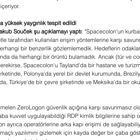
içeriyor.
 yüksek yaygınlık tespit edildi
Jakub Souček şu açıklamayı yaptı
: "Spacecolon'un kurban
e tarafından kullanılan erişim yöntemlerine karşı savun
herhangi bir benzerlik gözlemlemedik. Hedeflerin odaklan
ında da herhangi bir örüntü bulamadık. Ancak (tür ve co
erekirse, Spacecolon'u Tayland'da bir hastane ve turiz
 şirketinde, Polonya'da yerel bir devlet kurumunda, Brezily
da, Türkiye'de bir çevre şirketinde ve Meksika'da bir oku
elen ZeroLogon güvenlik açığına karşı savunmasız ol
ba kuvvet uygulayabildiği RDP kimlik bilgilerine sahip ol
n ayrıca operatörlerine arka kapı erişimi de sağlayabiliy
açlı yazılımını gizlemek için kayda değer bir çaba göst