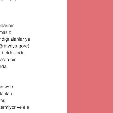
larının 
masız 
dığı alanlar ya 
ğrafyaya göre) 
m beldesinde, 
a'da bir 
lda 
an web 
anları 
or. 
ermiyor ve ele 