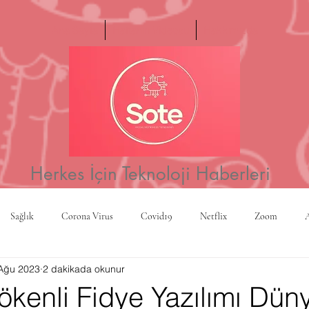
Ana Sayfa
Haftanın Videosu
Hakkımızda
Herkes İçin Teknoloji Haberleri
Sağlık
Corona Virus
Covid19
Netflix
Zoom
Ağu 2023
2 dakikada okunur
a
Yapay Zeka
Kripto Para
CBS
Projeksiyon
Rusy
ökenli Fidye Yazılımı Dün