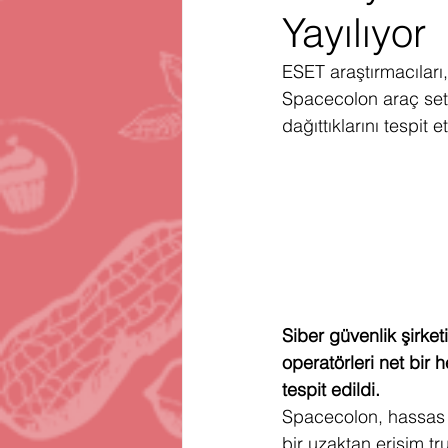
Yayılıyor
Gartner
Firma Satınalma
H
ESET araştırmacıları
Spacecolon araç seti
Telegram
Avrupa Birliği
En
dağıttıklarını tespit et
Siber güvenlik şirke
operatörleri net bir
tespit edildi.
Spacecolon, hassas b
bir uzaktan erişim t