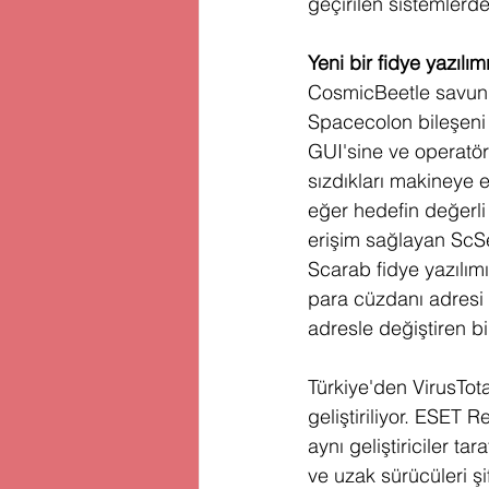
geçirilen sistemlerde
Yeni bir fidye yazılımı 
CosmicBeetle savunm
Spacecolon bileşeni 
GUI'sine ve operatörl
sızdıkları makineye e
eğer hedefin değerli
erişim sağlayan ScSer
Scarab fidye yazılımı
para cüzdanı adresi 
adresle değiştiren bi
Türkiye'den VirusTota
geliştiriliyor. ESET 
aynı geliştiriciler t
ve uzak sürücüleri şi