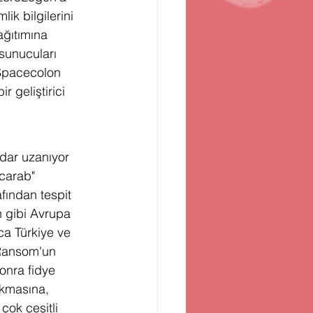
k bilgilerini 
ağıtımına 
sunucuları 
 Spacecolon 
 geliştirici 
dar uzanıyor 
carab" 
fından tespit 
 gibi Avrupa 
ca Türkiye ve 
cRansom'un 
onra fidye 
akmasına, 
çok çeşitli 