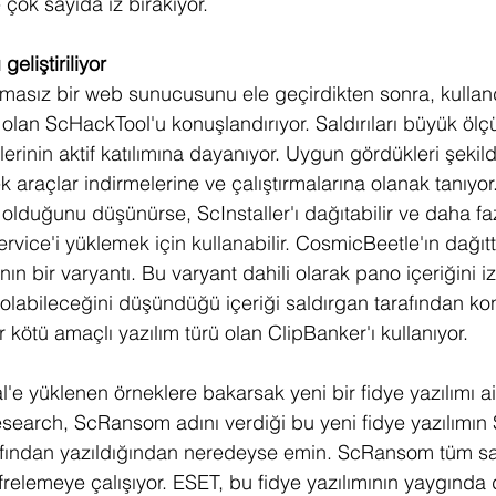
 çok sayıda iz bırakıyor. 
geliştiriliyor
asız bir web sunucusunu ele geçirdikten sonra, kulland
olan ScHackTool'u konuşlandırıyor. Saldırıları büyük ölç
erinin aktif katılımına dayanıyor. Uygun gördükleri şekil
k araçlar indirmelerine ve çalıştırmalarına olanak tanıyo
 olduğunu düşünürse, ScInstaller'ı dağıtabilir ve daha fa
vice'i yüklemek için kullanabilir. CosmicBeetle'ın dağıtt
nın bir varyantı. Bu varyant dahili olarak pano içeriğini i
olabileceğini düşündüğü içeriği saldırgan tarafından kont
r kötü amaçlı yazılım türü olan ClipBanker'ı kullanıyor.
l'e yüklenen örneklere bakarsak yeni bir fidye yazılımı ai
Research, ScRansom adını verdiği bu yeni fidye yazılımın
arafından yazıldığından neredeyse emin. ScRansom tüm sabit
frelemeye çalışıyor. ESET, bu fidye yazılımının yaygında d