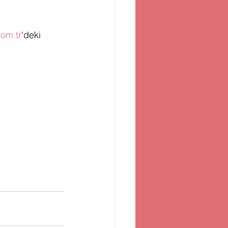
com.tr
'deki 