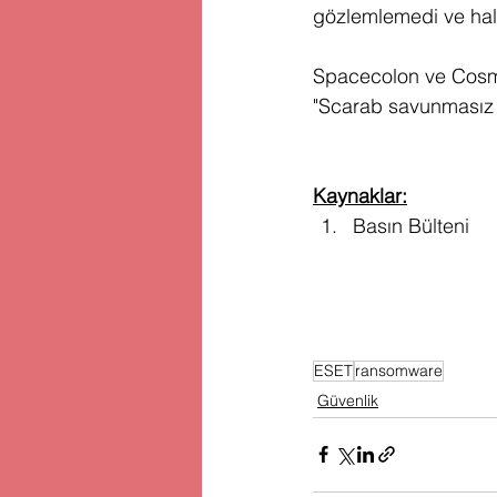
gözlemlemedi ve hal
Spacecolon ve Cosmic
"Scarab savunmasız su
Kaynaklar:
Basın Bülteni
ESET
ransomware
Güvenlik