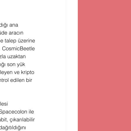
ığı ana 
üde aracın 
de talep üzerine 
r. CosmicBeetle 
zla uzaktan 
ığı son yük 
zleyen ve kripto 
rol edilen bir 
lesi 
 Spacecolon ile 
, çıkarılabilir 
ağıtıldığını 