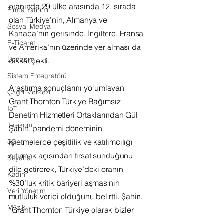
oranında 29 ülke arasında 12. sırada 
Firma Yatırımı
olan Türkiye’nin, Almanya ve 
Sosyal Medya
Kanada’nın gerisinde, İngiltere, Fransa 
E-Ticaret
ve Amerika’nın üzerinde yer alması da 
Donanım
dikkat çekti.
Sistem Entegratörü
Araştırma sonuçlarını yorumlayan 
Çağrı Merkezi
Grant Thornton Türkiye Bağımsız 
IoT
Denetim Hizmetleri Ortaklarından Gül 
Telekom
Şahin, pandemi döneminin 
işletmelerde çeşitlilik ve katılımcılığı 
5G
artırmak açısından fırsat sunduğunu 
Seyahat
dile getirerek, Türkiye’deki oranın 
Kadın
%30’luk kritik bariyeri aşmasının 
Veri Yönetimi
mutluluk verici olduğunu belirtti. Şahin, 
Müzik
“Grant Thornton Türkiye olarak bizler 