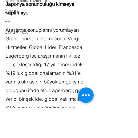
Mühendislik Yazılımları
Japonya sonunculuğu kimseye 
Sigorta
kaptırmıyor
HR
Araştırma sonuçlarını yorumlayan 
UI / UX / CX
Grant Thornton International Vergi 
Hizmetleri Global Lideri Francesca 
Lagerberg ise araştırmanın ilk kez 
gerçekleştirildiği 17 yıl öncesindeki 
%19’luk global ortalamanın %31’e 
varmış olmasının büyük bir gelişme 
olduğunu ifade etti. Lagerberg, güven 
verici bir şekilde, global katılımcıların 
%92'sinin kadın yönetici oranını 
artırmak konusunda bir niyet ve çaba 
içinde olduklarını beyan ettiklerini 
belirtti. 17 yıldır düzenlenen 