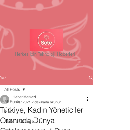
Herkes İçin Teknoloji Haberleri
Yazı
All Posts
Haber Merkezi
All Posts
8 Mar 2021
2 dakikada okunur
Türkiye, Kadın Yöneticiler
Tips
Oranında Dünya
Make a Change