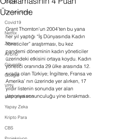
Ortalamasının 4 Puan
Sağlık
Üzerinde
Corona Virus
Covid19
Grant Thornton’un 2004’ten bu yana 
Netflix
her yıl yaptığı “İş Dünyasında Kadın 
Zoom
Yöneticiler” araştırması, bu kez 
pandemi döneminin kadın yöneticiler 
Airbnb
üzerindeki etkisini ortaya koydu. Kadın 
Güvenlik
yönetici oranında 29 ülke arasında 12. 
sırada olan Türkiye; İngiltere, Fransa ve 
Google
Amerika’ nın üzerinde yer alırken, 17 
VPN
yıldır listenin sonunda yer alan 
Japonya sonunculuğu yine bırakmadı. 
şehir planlama
Yapay Zeka
Kripto Para
CBS
Projeksiyon