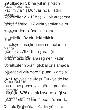
29 ülkeden 5 bine yakın şirketin 
Pazar Araştırması
katılımıyla “İş Dünyasında Kadın 
Donanım
Yöneticiler 2021” başlıklı bir araştırma 
Mobile App
gerçekleştirdi. 17 yıldır yapılan ve bu 
kez pandemi döneminin kadın 
Ar-Ge
yöneticiler üzerindeki etkisini 
Bilim
inceleyen araştırmanın sonuçlarına 
Manga
göre,  COVID-19’un yarattığı 
Fraud Detection
olağanüstü şartlara rağmen, kadın 
yöneticilerin oranı global ortalamada 
Etkinlik
bir önceki yıla göre 2 puanlık artışla 
Eğitim
%31 seviyesine ulaştı. Türkiye’de ise 
Kişisel Gelişim
bu oranın geçen yıla göre 1 puanlık 
Otomotiv
düşüşle %35 olarak kaydedildiği ve 
Kurumsal Yazılımlar
global ortalamanın 4 puan üzerinde 
yer aldığı görüldü. Kadın yönetici 
On-Line Reklam