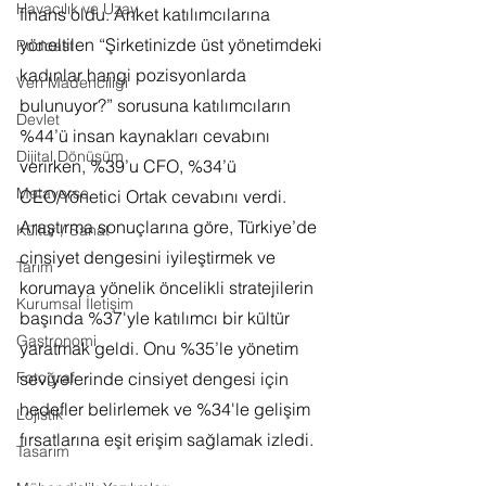
Havacılık ve Uzay
finans oldu. Anket katılımcılarına 
yöneltilen “Şirketinizde üst yönetimdeki 
Podcast
kadınlar hangi pozisyonlarda 
Veri Madenciliği
bulunuyor?” sorusuna katılımcıların 
Devlet
%44’ü insan kaynakları cevabını 
Dijital Dönüşüm
verirken, %39’u CFO, %34’ü 
Metaverse
CEO/Yönetici Ortak cevabını verdi. 
Araştırma sonuçlarına göre, Türkiye’de 
Kültür / Sanat
cinsiyet dengesini iyileştirmek ve 
Tarım
korumaya yönelik öncelikli stratejilerin 
Kurumsal İletişim
başında %37'yle katılımcı bir kültür 
Gastronomi
yaratmak geldi. Onu %35’le yönetim 
seviyelerinde cinsiyet dengesi için 
Fotoğraf
hedefler belirlemek ve %34'le gelişim 
Lojistik
fırsatlarına eşit erişim sağlamak izledi.
Tasarım