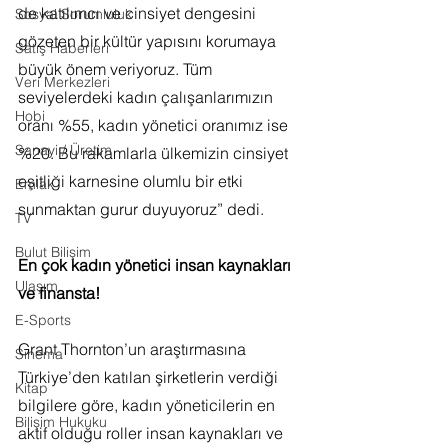
de katılımcı ve cinsiyet dengesini 
Sosyal Sorumluluk
gözeten bir kültür yapısını korumaya 
Satış Haberleri
büyük önem veriyoruz. Tüm 
Veri Merkezleri
seviyelerdeki kadın çalışanlarımızın 
Hobi
oranı %55, kadın yönetici oranımız ise 
Sanayi / Üretim
%20. Bu rakamlarla ülkemizin cinsiyet 
eşitliği karnesine olumlu bir etki 
Emlak
sunmaktan gurur duyuyoruz” dedi.
TV
Bulut Bilişim
En çok kadın yönetici insan kaynakları 
Ulaşım
ve finansta!
E-Sports
Grant Thornton’un araştırmasına 
Sinema
Türkiye’den katılan şirketlerin verdiği 
Kitap
bilgilere göre, kadın yöneticilerin en 
Bilişim Hukuku
aktif olduğu roller insan kaynakları ve 