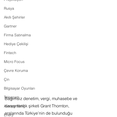
Rusya
Akıllı Şehirler
Gartner
Firma Satınalma
Hediye Çekilişi
Fintech
Micro Focus
Çevre Koruma
Çin
Bilgisayar Oyunları
Telegram
Bağımsız denetim, vergi, muhasebe ve 
danışmanlık şirketi Grant Thornton, 
Avrupa Birliği
aralarında Türkiye’nin de bulunduğu 
Enerji