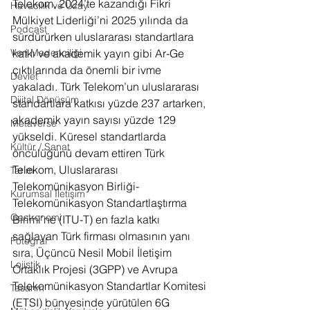
Telekom, 2024’te kazandığı Fikri 
Havacılık ve Uzay
Mülkiyet Liderliği’ni 2025 yılında da 
Podcast
sürdürürken uluslararası standartlara 
katkı ve akademik yayın gibi Ar-Ge 
Veri Madenciliği
çıktılarında da önemli bir ivme 
Devlet
yakaladı. Türk Telekom’un uluslararası 
Dijital Dönüşüm
standartlara katkısı yüzde 237 artarken, 
akademik yayın sayısı yüzde 129 
Metaverse
yükseldi. Küresel standartlarda 
Kültür / Sanat
öncülüğünü devam ettiren Türk 
Telekom, Uluslararası 
Tarım
Telekomünikasyon Birliği-
Kurumsal İletişim
Telekomünikasyon Standartlaştırma 
Gastronomi
Birimi’ne (ITU-T) en fazla katkı 
sağlayan Türk firması olmasının yanı 
Fotoğraf
sıra, Üçüncü Nesil Mobil İletişim 
Lojistik
Ortaklık Projesi (3GPP) ve Avrupa 
Telekomünikasyon Standartlar Komitesi 
Tasarım
(ETSI) bünyesinde yürütülen 6G 