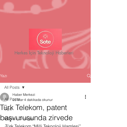
Herkes İçin Teknoloji Haberleri
Yazı
All Posts
Haber Merkezi
All Posts
25 Mar
4 dakikada okunur
Türk Telekom, patent
Tips
başvurusunda zirvede
Make a Change
Türk Telekom “Milli Teknoloji Hamlesi” 