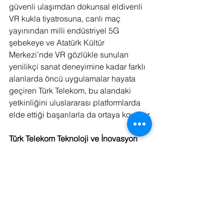
güvenli ulaşımdan dokunsal eldivenli 
VR kukla tiyatrosuna, canlı maç 
yayınından milli endüstriyel 5G 
şebekeye ve Atatürk Kültür 
Merkezi’nde VR gözlükle sunulan 
yenilikçi sanat deneyimine kadar farklı 
alanlarda öncü uygulamalar hayata 
geçiren Türk Telekom, bu alandaki 
yetkinliğini uluslararası platformlarda 
elde ettiği başarılarla da ortaya koyuyor.
Türk Telekom Teknoloji ve İnovasyon 
Merkezi açıldı:
Ar-Ge gücünü deneyim merkezine 
taşıdı
Türk Telekom, Ar-Ge ve inovasyon 
alanındaki gücünü, Gayrettepe Genel 
Müdürlük yerleşkesinde 5G odağıyla 
tasarlanan ve yeni nesil bağlantı 