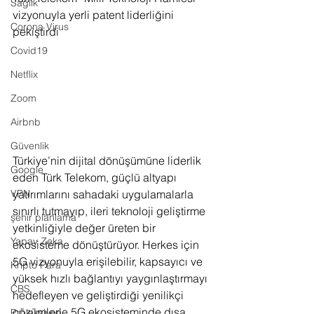
Sağlık
vizyonuyla yerli patent liderliğini 
Corona Virus
pekiştirdi
Covid19
Netflix
Zoom
Airbnb
Güvenlik
Türkiye’nin dijital dönüşümüne liderlik 
Google
eden Türk Telekom, güçlü altyapı 
yatırımlarını sahadaki uygulamalarla 
VPN
sınırlı tutmayıp, ileri teknoloji geliştirme 
şehir planlama
yetkinliğiyle değer üreten bir 
Yapay Zeka
ekosisteme dönüştürüyor. Herkes için 
5G vizyonuyla erişilebilir, kapsayıcı ve 
Kripto Para
yüksek hızlı bağlantıyı yaygınlaştırmayı 
CBS
hedefleyen ve geliştirdiği yenilikçi 
çözümlerle 5G ekosisteminde dışa 
Projeksiyon