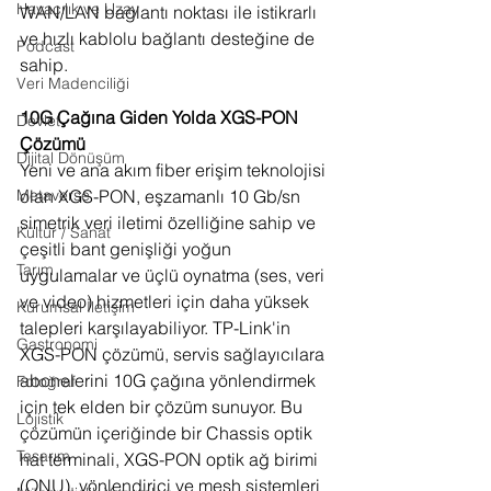
Havacılık ve Uzay
WAN/LAN bağlantı noktası ile istikrarlı 
ve hızlı kablolu bağlantı desteğine de 
Podcast
sahip.
Veri Madenciliği
10G Çağına Giden Yolda XGS-PON 
Devlet
Çözümü
Dijital Dönüşüm
Yeni ve ana akım fiber erişim teknolojisi 
olan XGS-PON, eşzamanlı 10 Gb/sn 
Metaverse
simetrik veri iletimi özelliğine sahip ve 
Kültür / Sanat
çeşitli bant genişliği yoğun 
Tarım
uygulamalar ve üçlü oynatma (ses, veri 
ve video) hizmetleri için daha yüksek 
Kurumsal İletişim
talepleri karşılayabiliyor. TP-Link'in 
Gastronomi
XGS-PON çözümü, servis sağlayıcılara 
abonelerini 10G çağına yönlendirmek 
Fotoğraf
için tek elden bir çözüm sunuyor. Bu 
Lojistik
çözümün içeriğinde bir Chassis optik 
Tasarım
hat terminali, XGS-PON optik ağ birimi 
(ONU), yönlendirici ve mesh sistemleri 