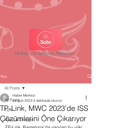
Herkes İçin Teknoloji Haberleri
Yazı
All Posts
Haber Merkezi
All Posts
28 Şub 2023
3 dakikada okunur
TP-Link, MWC 2023’de ISS
Tips
Çözümlerini Öne Çıkarıyor
Make a Change
TP-Link, Barselona’da yapılan bu yılki 