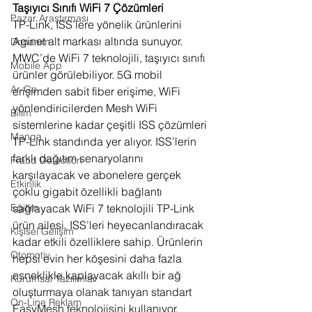
Taşıyıcı Sınıfı WiFi 7 Çözümleri
Pazar Araştırması
TP-Link, ISS’lere yönelik ürünlerini 
Aginet alt markası altında sunuyor. 
Donanım
MWC’de WiFi 7 teknolojili, taşıyıcı sınıfı 
Mobile App
ürünler görülebiliyor. 5G mobil 
Ar-Ge
erişimden sabit fiber erişime, WiFi 
yönlendiricilerden Mesh WiFi 
Bilim
sistemlerine kadar çeşitli ISS çözümleri 
Manga
TP-Link standında yer alıyor. ISS’lerin 
farklı dağıtım senaryolarını 
Fraud Detection
karşılayacak ve abonelere gerçek 
Etkinlik
çoklu gigabit özellikli bağlantı 
sağlayacak WiFi 7 teknolojili TP-Link 
Eğitim
ürün ailesi, ISS’leri heyecanlandıracak 
Kişisel Gelişim
kadar etkili özelliklere sahip. Ürünlerin 
Otomotiv
hepsi evin her köşesini daha fazla 
esneklikle kaplayacak akıllı bir ağ 
Kurumsal Yazılımlar
oluşturmaya olanak tanıyan standart 
On-Line Reklam
EasyMesh teknolojisini kullanıyor. 