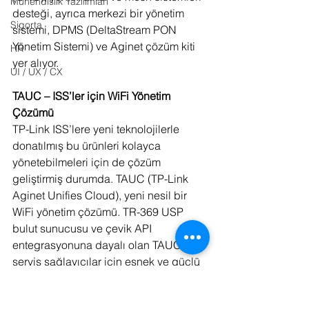
Mühendislik Yazılımları
desteği, ayrıca merkezi bir yönetim 
Sigorta
sistemi, DPMS (DeltaStream PON 
Yönetim Sistemi) ve Aginet çözüm kiti 
HR
yer alıyor.
UI / UX / CX
TAUC – ISS’ler için WiFi Yönetim 
Çözümü
TP-Link ISS’lere yeni teknolojilerle 
donatılmış bu ürünleri kolayca 
yönetebilmeleri için de çözüm 
geliştirmiş durumda. TAUC (TP-Link 
Aginet Unifies Cloud), yeni nesil bir 
WiFi yönetim çözümü. TR-369 USP 
bulut sunucusu ve çevik API 
entegrasyonuna dayalı olan TAUC, 
servis sağlayıcılar için esnek ve güçlü 
bir yönetim ortamı sağlıyor. ISS’ler 
desteklenen tüm WiFi, xPON, 4G/5G 