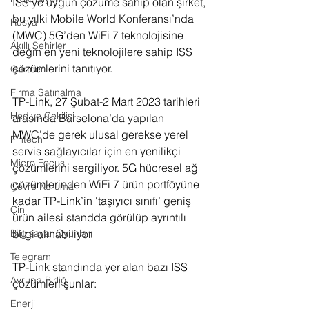
ISS’ye uygun çözüme sahip olan şirket, 
bu yılki Mobile World Konferansı’nda 
Rusya
(MWC) 5G’den WiFi 7 teknolojisine 
Akıllı Şehirler
değin en yeni teknolojilere sahip ISS 
çözümlerini tanıtıyor.
Gartner
Firma Satınalma
TP-Link, 27 Şubat-2 Mart 2023 tarihleri 
Hediye Çekilişi
arasında Barselona’da yapılan 
MWC’de gerek ulusal gerekse yerel 
Fintech
servis sağlayıcılar için en yenilikçi 
Micro Focus
çözümlerini sergiliyor. 5G hücresel ağ 
çözümlerinden WiFi 7 ürün portföyüne 
Çevre Koruma
kadar TP-Link’in ‘taşıyıcı sınıfı’ geniş 
Çin
ürün ailesi standda görülüp ayrıntılı 
bilgi alınabiliyor.
Bilgisayar Oyunları
Telegram
TP-Link standında yer alan bazı ISS 
Avrupa Birliği
çözümleri şunlar:
Enerji