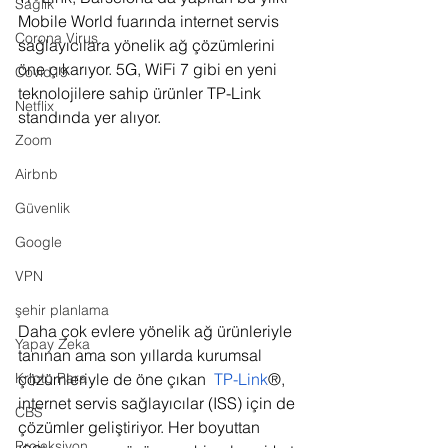
Sağlık
Mobile World fuarında internet servis 
Corona Virus
sağlayıcılara yönelik ağ çözümlerini 
öne çıkarıyor. 5G, WiFi 7 gibi en yeni 
Covid19
teknolojilere sahip ürünler TP-Link 
Netflix
standında yer alıyor.
Zoom
Airbnb
Güvenlik
Google
VPN
şehir planlama
Daha çok evlere yönelik ağ ürünleriyle 
Yapay Zeka
tanınan ama son yıllarda kurumsal 
çözümleriyle de öne çıkan  
TP-Link
®, 
Kripto Para
internet servis sağlayıcılar (ISS) için de 
CBS
çözümler geliştiriyor. Her boyuttan 
Projeksiyon