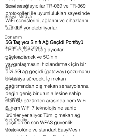
Servis sağlayıcılar TR-069 ve TR-369 
Firma Yatırımı
protokolleri ile uyumlulukları sayesinde 
Sosyal Medya
WiFi servislerini, ağlarını ve cihazlarını 
E-Ticaret
uzaktan yönetebiliyorlar.
Donanım
5G Taşıyıcı Sınıfı Ağ Geçidi Portföyü
Sistem Entegratörü
TP-Link, servis sağlayıcıları 
güçlendirmek ve 5G'nin 
Çağrı Merkezi
yaygınlaşmasını hızlandırmak için bir 
IoT
dizi 5G ağ geçidi (gateway) çözümünü 
piyasaya sürecek. İç mekan 
Telekom
dağıtımından dış mekan senaryolarına 
5G
değin geniş bir ürün ailesine sahip 
Seyahat
olan 5G çözümleri arasında hem WiFi 
6, hem WiFi 7 teknolojisine sahip 
Kadın
ürünler yer alıyor. Tüm iç mekan ağ 
Veri Yönetimi
geçitleri en son WPA3 güvenlik 
protokolüne ve standart EasyMesh 
Müzik