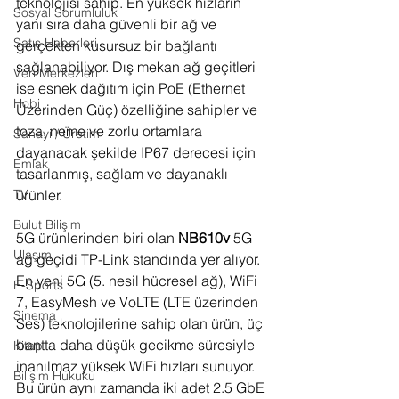
teknolojisi sahip. En yüksek hızların 
Sosyal Sorumluluk
yanı sıra daha güvenli bir ağ ve 
Satış Haberleri
gerçekten kusursuz bir bağlantı 
sağlanabiliyor. Dış mekan ağ geçitleri 
Veri Merkezleri
ise esnek dağıtım için PoE (Ethernet 
Hobi
Üzerinden Güç) özelliğine sahipler ve 
toza, neme ve zorlu ortamlara 
Sanayi / Üretim
dayanacak şekilde IP67 derecesi için 
Emlak
tasarlanmış, sağlam ve dayanaklı 
ürünler.
TV
Bulut Bilişim
5G ürünlerinden biri olan 
NB610v
 5G 
Ulaşım
ağ geçidi TP-Link standında yer alıyor.  
En yeni 5G (5. nesil hücresel ağ), WiFi 
E-Sports
7, EasyMesh ve VoLTE (LTE üzerinden 
Sinema
Ses) teknolojilerine sahip olan ürün, üç 
bantta daha düşük gecikme süresiyle 
Kitap
inanılmaz yüksek WiFi hızları sunuyor. 
Bilişim Hukuku
Bu ürün aynı zamanda iki adet 2.5 GbE 