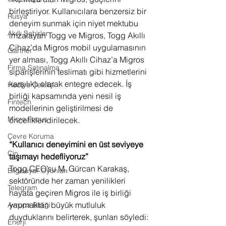
birleştiriyor. Kullanıcılara benzersiz bir 
Rusya
deneyim sunmak için niyet mektubu 
Akıllı Şehirler
imzalayan Togg ve Migros, Togg Akıllı 
Cihaz’da Migros mobil uygulamasının 
Gartner
yer alması, Togg Akıllı Cihaz’a Migros 
Firma Satınalma
siparişlerinin teslimatı gibi hizmetlerini 
karşılıklı olarak entegre edecek. İş 
Hediye Çekilişi
birliği kapsamında yeni nesil iş 
Fintech
modellerinin geliştirilmesi de 
Micro Focus
önceliklendirilecek.
Çevre Koruma
“Kullanıcı deneyimini en üst seviyeye 
Çin
taşımayı hedefliyoruz”
Togg CEO’su M. Gürcan Karakaş, 
Bilgisayar Oyunları
sektöründe her zaman yenilikleri 
Telegram
hayata geçiren Migros ile iş birliği 
yapmaktan büyük mutluluk 
Avrupa Birliği
duyduklarını belirterek, şunları söyledi: 
Enerji