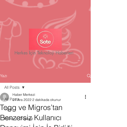
Herkes İçin Teknoloji Haberleri
Yazı
All Posts
Haber Merkezi
All Posts
27 Ara 2022
2 dakikada okunur
Togg ve Migros’tan
Tips
Benzersiz Kullanıcı
Make a Change