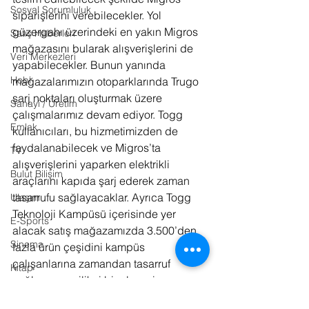
Sosyal Sorumluluk
siparişlerini verebilecekler. Yol 
güzergahı üzerindeki en yakın Migros 
Satış Haberleri
mağazasını bularak alışverişlerini de 
Veri Merkezleri
yapabilecekler. Bunun yanında 
Hobi
mağazalarımızın otoparklarında Trugo 
şarj noktaları oluşturmak üzere 
Sanayi / Üretim
çalışmalarımız devam ediyor. Togg 
Emlak
kullanıcıları, bu hizmetimizden de 
faydalanabilecek ve Migros’ta 
TV
alışverişlerini yaparken elektrikli 
Bulut Bilişim
araçlarını kapıda şarj ederek zaman 
tasarrufu sağlayacaklar. Ayrıca Togg 
Ulaşım
Teknoloji Kampüsü içerisinde yer 
E-Sports
alacak satış mağazamızda 3.500’den 
Sinema
fazla ürün çeşidini kampüs 
çalışanlarına zamandan tasarruf 
Kitap
sağlayan yenilikçi bir alışveriş 
Bilişim Hukuku
deneyimi ile sunacağız.” dedi.