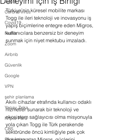
Deneyimi İçin İş Birliği
Sağlık
Türkiye’nin küresel mobilite markası 
Corona Virus
Togg ile 
ileri teknoloji ve inovasyonu iş 
Covid19
yapış biçimlerine entegre eden Migros, 
kullanıcılara benzersiz bir deneyim 
Netflix
sunmak için niyet mektubu imzaladı.
Zoom
Airbnb
Güvenlik
Google
VPN
şehir planlama
Akıllı cihazlar etrafında kullanıcı odaklı 
Yapay Zeka
hizmetler sunarak bir teknoloji ve 
ekosistem sağlayıcısı olma misyonuyla 
Kripto Para
yola çıkan Togg ile Türk perakende 
CBS
sektöründe öncü kimliğiyle pek çok 
ilke imza atan Migros, güçlerini 
Projeksiyon