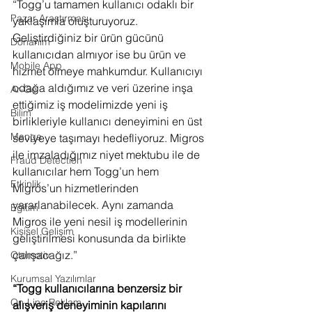
“Togg’u tamamen kullanıcı odaklı bir 
Pazar Araştırması
yaklaşımla oluşturuyoruz. 
Geliştirdiğiniz bir ürün gücünü 
Donanım
kullanıcıdan almıyor ise bu ürün ve 
Mobile App
hizmet ölmeye mahkumdur. Kullanıcıyı 
odağa aldığımız ve veri üzerine inşa 
Ar-Ge
ettiğimiz iş modelimizde yeni iş 
Bilim
birlikleriyle kullanıcı deneyimini en üst 
Manga
seviyeye taşımayı hedefliyoruz. Migros 
ile imzaladığımız niyet mektubu ile de 
Fraud Detection
kullanıcılar hem Togg’un hem 
Etkinlik
Migros’un hizmetlerinden 
yararlanabilecek. Aynı zamanda 
Eğitim
Migros ile yeni nesil iş modellerinin 
Kişisel Gelişim
geliştirilmesi konusunda da birlikte 
çalışacağız.”
Otomotiv
Kurumsal Yazılımlar
“Togg kullanıcılarına benzersiz bir 
On-Line Reklam
alışveriş deneyiminin kapılarını 