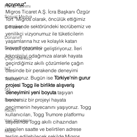
açıyoruz”
Firma Yatırımı
Migros Ticaret A.Ş. İcra Başkanı Özgür 
Sosyal Medya
Tort “Migros olarak, öncülük ettiğimiz 
perakende sektöründeki tecrübemiz ve 
E-Ticaret
yenilikçi vizyonumuz ile tüketicilerin 
Donanım
yaşamlarına hız ve kolaylık katan 
Sistem Entegratörü
inovatif çözümler geliştiriyoruz. İleri 
teknolojiyi odağımıza alarak hayata 
Çağrı Merkezi
geçirdiğimiz akıllı çözümlerle çağın 
IoT
ötesinde bir perakende deneyimi 
sunuyoruz. Bugün ise 
Türkiye’nin gurur 
Telekom
projesi Togg ile birlikte alışveriş 
5G
deneyimini yeni boyuta 
taşıyan 
benzersiz bir projeyi hayata 
Seyahat
geçirmenin heyecanını yaşıyoruz. Togg 
Kadın
kullanıcıları, Togg Trumore platformu 
Veri Yönetimi
sayesinde Togg akıllı cihazından 
istenilen saatte ve belirtilen adrese 
Müzik
teslim edilebilecek şekilde Migros 