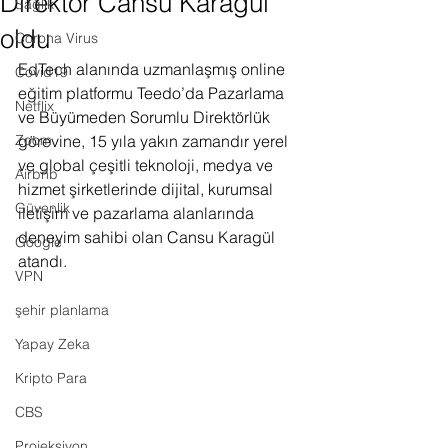
Direktör Cansu Karagül
Sağlık
oldu
Corona Virus
EdTech alanında uzmanlaşmış online 
Covid19
eğitim platformu Teedo’da Pazarlama 
Netflix
ve Büyümeden Sorumlu Direktörlük 
Zoom
görevine, 15 yıla yakın zamandır yerel 
ve global çeşitli teknoloji, medya ve 
Airbnb
hizmet şirketlerinde dijital, kurumsal 
Güvenlik
iletişim ve pazarlama alanlarında 
deneyim sahibi olan Cansu Karagül 
Google
atandı. 
VPN
şehir planlama
Yapay Zeka
Kripto Para
CBS
Projeksiyon