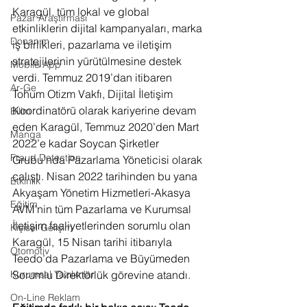
Karagül, tüm lokal ve global 
Pazar Araştırması
etkinliklerin dijital kampanyaları, marka 
Donanım
iş birlikleri, pazarlama ve iletişim 
stratejilerinin yürütülmesine destek 
Mobile App
verdi. Temmuz 2019’dan itibaren 
Ar-Ge
Tohum Otizm Vakfı, Dijital İletişim 
Koordinatörü olarak kariyerine devam 
Bilim
eden Karagül, Temmuz 2020’den Mart 
Manga
2022’e kadar Soycan Şirketler 
Fraud Detection
Grubu’nda Pazarlama Yöneticisi olarak 
çalıştı. Nisan 2022 tarihinden bu yana 
Etkinlik
Akyaşam Yönetim Hizmetleri-Akasya 
Eğitim
AVM’nin tüm Pazarlama ve Kurumsal 
İletişim faaliyetlerinden sorumlu olan 
Kişisel Gelişim
Karagül, 15 Nisan tarihi itibarıyla 
Otomotiv
Teedo’da Pazarlama ve Büyümeden 
Sorumlu Direktörlük görevine atandı.
Kurumsal Yazılımlar
On-Line Reklam