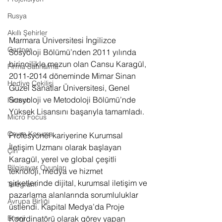
Rusya
Akıllı Şehirler
Marmara Üniversitesi İngilizce 
Gartner
Sosyoloji Bölümü’nden 2011 yılında 
birincilikle mezun olan Cansu Karagül, 
Firma Satınalma
2011-2014 döneminde Mimar Sinan 
Hediye Çekilişi
Güzel Sanatlar Üniversitesi, Genel 
Sosyoloji ve Metodoloji Bölümü’nde 
Fintech
Yüksek Lisansını başarıyla tamamladı.
Micro Focus
Çevre Koruma
Profesyonel kariyerine Kurumsal 
İletişim Uzmanı olarak başlayan 
Çin
Karagül, yerel ve global çeşitli 
Bilgisayar Oyunları
teknoloji, medya ve hizmet 
şirketlerinde dijital, kurumsal iletişim ve 
Telegram
pazarlama alanlarında sorumluluklar 
Avrupa Birliği
üstlendi. Kapital Medya’da Proje 
Koordinatörü olarak görev yapan 
Enerji