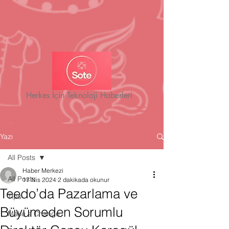
Herkes İçin Teknoloji Haberleri
Yazı
All Posts
Haber Merkezi
All Posts
17 Nis 2024
2 dakikada okunur
Teedo’da Pazarlama ve
Tips
Büyümeden Sorumlu
Make a Change