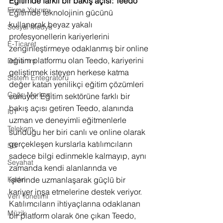
Eğitimde farklı bir bakış açısı: Teedo
Firma Yatırımı
Eğitimde teknolojinin gücünü 
kullanarak beyaz yakalı 
Sosyal Medya
profesyonellerin kariyerlerini 
E-Ticaret
zenginleştirmeye odaklanmış bir online 
eğitim platformu olan Teedo, kariyerini 
Donanım
geliştirmek isteyen herkese katma 
Sistem Entegratörü
değer katan yenilikçi eğitim çözümleri 
Çağrı Merkezi
sunuyor. Eğitim sektörüne farklı bir 
bakış açısı getiren Teedo, a
lanında 
IoT
uzman ve deneyimli eğitmenlerle 
Telekom
sunduğu her biri canlı ve online olarak 
gerçekleşen kurslarla katılımcıların 
5G
sadece bilgi edinmekle kalmayıp, aynı 
Seyahat
zamanda kendi alanlarında ve 
işlerinde uzmanlaşarak güçlü bir 
Kadın
kariyer inşa etmelerine destek veriyor. 
Veri Yönetimi
Katılımcıların ihtiyaçlarına odaklanan 
Müzik
bir platform olarak öne çıkan Teedo, 