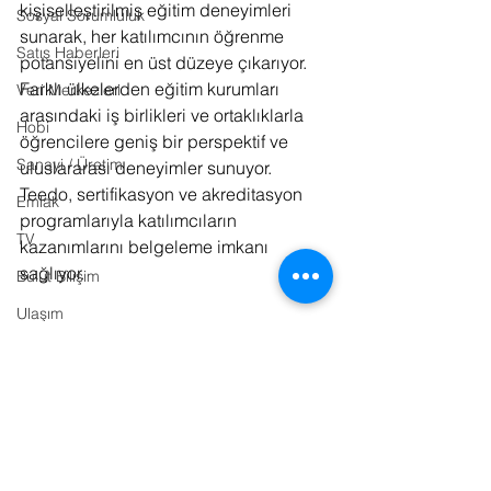
kişiselleştirilmiş eğitim deneyimleri 
Sosyal Sorumluluk
sunarak, her katılımcının öğrenme 
Satış Haberleri
potansiyelini en üst düzeye çıkarıyor. 
Farklı ülkelerden eğitim kurumları 
Veri Merkezleri
arasındaki iş birlikleri ve ortaklıklarla 
Hobi
öğrencilere geniş bir perspektif ve 
Sanayi / Üretim
uluslararası deneyimler sunuyor. 
Teedo, sertifikasyon ve akreditasyon 
Emlak
programlarıyla katılımcıların 
TV
kazanımlarını belgeleme imkanı 
sağlıyor.
Bulut Bilişim
Ulaşım
Kaynaklar:
E-Sports
Basın Bülteni
Sinema
Kitap
Bilişim Hukuku