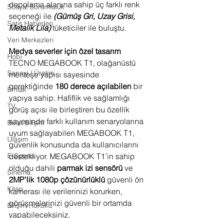
depolama alanına sahip üç farklı renk 
Sosyal Sorumluluk
seçeneği ile 
(Gümüş Gri, Uzay Grisi, 
Satış Haberleri
Metalik Lila) 
tüketiciler ile buluştu.
Veri Merkezleri
Medya severler için özel tasarım
Hobi
TECNO MEGABOOK T1, olağanüstü 
Sanayi / Üretim
menteşe yapısı sayesinde 
gerektiğinde 
180 derece açılabilen
 bir 
Emlak
yapıya sahip. Hafiflik ve sağlamlığı 
TV
görüş açısı ile birleştiren bu özellik 
sayesinde farklı kullanım senaryolarına 
Bulut Bilişim
uyum sağlayabilen MEGABOOK T1, 
Ulaşım
güvenlik konusunda da kullanıcılarını 
destekliyor. MEGABOOK T1’in sahip 
E-Sports
olduğu dahili 
parmak izi sensörü
 ve 
Sinema
2MP’lik 1080p çözünürlüklü
 güvenli ön 
Kitap
kamerası ile verilerinizi korurken, 
görüşmelerinizi güvenli bir ortamda 
Bilişim Hukuku
yapabileceksiniz.