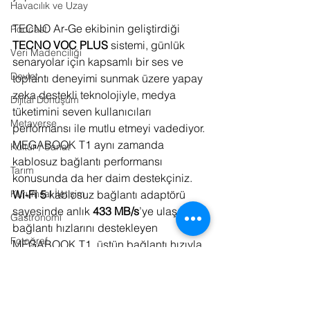
Havacılık ve Uzay
TECNO Ar-Ge ekibinin geliştirdiği 
Podcast
TECNO VOC PLUS
 sistemi, günlük 
Veri Madenciliği
senaryolar için kapsamlı bir ses ve 
Devlet
toplantı deneyimi sunmak üzere yapay 
zeka destekli teknolojiyle, medya 
Dijital Dönüşüm
tüketimini seven kullanıcıları 
Metaverse
performansı ile mutlu etmeyi vadediyor.
MEGABOOK T1 aynı zamanda 
Kültür / Sanat
kablosuz bağlantı performansı 
Tarım
konusunda da her daim destekçiniz. 
Wi-Fi 5 
kablosuz bağlantı adaptörü 
Kurumsal İletişim
sayesinde anlık 
433 MB/s
’ye ulaşan 
Gastronomi
bağlantı hızlarını destekleyen 
Fotoğraf
MEGABOOK T1, üstün bağlantı hızıyla 
iş performansınızı yükseltmek için 
Lojistik
yaratıldı.
Tasarım