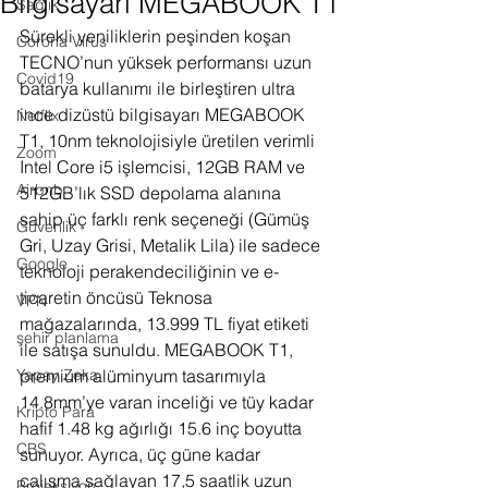
Bilgisayarı MEGABOOK T1
Sağlık
Sürekli yeniliklerin peşinden koşan 
Corona Virus
TECNO’nun yüksek performansı uzun 
Covid19
batarya kullanımı ile birleştiren ultra 
ince dizüstü bilgisayarı MEGABOOK 
Netflix
T1, 10nm teknolojisiyle üretilen verimli 
Zoom
Intel Core i5 işlemcisi, 12GB RAM ve 
Airbnb
512GB’lık SSD depolama alanına 
sahip üç farklı renk seçeneği (Gümüş 
Güvenlik
Gri, Uzay Grisi, Metalik Lila) ile sadece 
Google
teknoloji perakendeciliğinin ve e-
ticaretin öncüsü Teknosa 
VPN
mağazalarında, 13.999 TL fiyat etiketi 
şehir planlama
ile satışa sunuldu. MEGABOOK T1, 
Yapay Zeka
premium alüminyum tasarımıyla 
14.8mm’ye varan inceliği ve tüy kadar 
Kripto Para
hafif 1.48 kg ağırlığı 15.6 inç boyutta 
CBS
sunuyor. Ayrıca, üç güne kadar 
çalışma sağlayan 17,5 saatlik uzun 
Projeksiyon