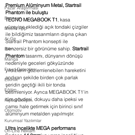
Premium Alüminyum Metal, Startrail 
Pazar Araştırması
Phantom ile buluştu
Donanım
TECNO MEGABOOK T1
, kasa 
yüzeyine eklediği açık tondaki çizgiler 
Mobile App
ile bildiğimiz tasarımların dışına çıkan 
Ar-Ge
Startrail Phantom konsepti ile 
benzersiz bir görünüme sahip. 
Startrail 
Bilim
Phantom
 tasarımı, dünyanın dönüşü 
Manga
nedeniyle geceleri gökyüzünde 
Fraud Detection
yıldızların gözlemlenebilen hareketini 
andıran şekilde birden çok parlak 
Etkinlik
şeridin geçtiği ikili bir tonda 
Eğitim
betimleniyor. Ayrıca MEGABOOK T1'in 
tüm gövdesi, dokuyu daha ipeksi ve 
Kişisel Gelişim
camsı hale getirmek için birinci sınıf 
Otomotiv
alüminyum metalden yapılmıştır.
Kurumsal Yazılımlar
Ultra incelikte MEGA performans
On-Line Reklam