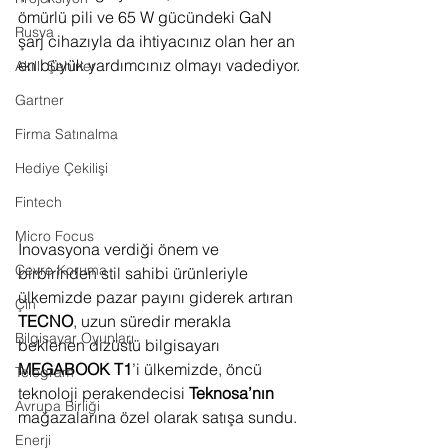
ömürlü pili ve 65 W gücündeki GaN 
Rusya
şarj cihazıyla da ihtiyacınız olan her an 
en büyük yardımcınız olmayı vadediyor.
Akıllı Şehirler
Gartner
Firma Satınalma
Hediye Çekilişi
Fintech
Micro Focus
İnovasyona verdiği önem ve 
Çevre Koruma
birbirinden stil sahibi ürünleriyle 
ülkemizde pazar payını giderek artıran 
Çin
TECNO
, uzun süredir merakla 
Bilgisayar Oyunları
beklenen dizüstü bilgisayarı 
MEGABOOK T1
’i ülkemizde, öncü 
Telegram
teknoloji perakendecisi 
Teknosa’nın 
Avrupa Birliği
mağazalarına özel olarak satışa sundu.
Enerji