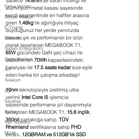
Sadece 
14.8mm
’ye varan inceliği ve 
Firma Yatırımı
alüminyum metal kasası sayesinde 
kendi segmentinde en hafifler arasına 
Sosyal Medya
giren 
1.48kg
’lık ağırlığıyla ihtiyaç 
E-Ticaret
duyduğunuz her yerde yanınızda 
olacak, şık ve performanslı bir ürün 
Donanım
olarak tasarlanan MEGABOOK T1, 
Sistem Entegratörü
65W
 gücündeki GaN şarj cihazı ile 
Çağrı Merkezi
desteklenen 
70Wh
 kapasitesindeki 
bataryası ile 
17.5 saate kadar
 size eşlik 
IoT
eden harika bir çalışma arkadaşı!
Telekom
10nm
 teknolojisiyle üretilmiş ultra 
5G
verimli 
Intel Core i5
 işlemcisi 
Seyahat
sayesinde performansı pil dayanımıyla 
birleştiren MEGABOOK T1, 
15.6 inçlik
, 
Kadın
350nit
 parlaklığa sahip, 
TÜV 
Veri Yönetimi
Rheinland
 sertifikasına sahip 
FHD
Müzik
ekranı, 
12GBRAM ve 512GB’lık SSD