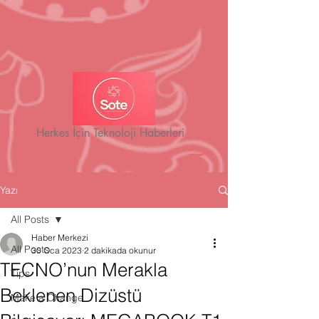
Herkes İçin Teknoloji Haberleri
Yazı
All Posts
Haber Merkezi
All Posts
30 Oca 2023
2 dakikada okunur
TECNO’nun Merakla
Tips
Beklenen Dizüstü
Make a Change