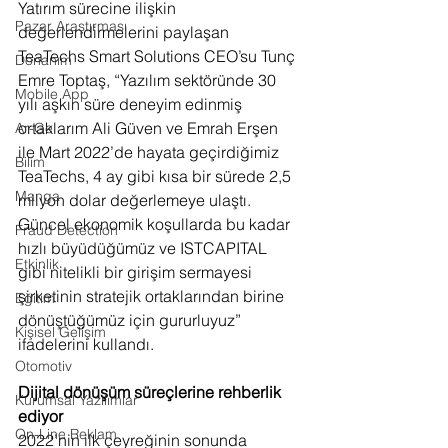
Yatırım sürecine ilişkin 
Pazar Araştırması
değerlendirmelerini paylaşan 
TeaTechs Smart Solutions CEO’su Tunç 
Donanım
Emre Toptaş, “Yazılım sektöründe 30 
Mobile App
yılı aşkın süre deneyim edinmiş 
ortaklarım Ali Güven ve Emrah Erşen 
Ar-Ge
ile Mart 2022’de hayata geçirdiğimiz 
Bilim
TeaTechs, 4 ay gibi kısa bir sürede 2,5 
Manga
milyon dolar değerlemeye ulaştı. 
Güncel ekonomik koşullarda bu kadar 
Fraud Detection
hızlı büyüdüğümüz ve ISTCAPITAL 
Etkinlik
gibi nitelikli bir girişim sermayesi 
şirketinin stratejik ortaklarından birine 
Eğitim
dönüştüğümüz için gururluyuz” 
Kişisel Gelişim
ifadelerini kullandı.
Otomotiv
Dijital dönüşüm süreçlerine rehberlik 
Kurumsal Yazılımlar
ediyor
On-Line Reklam
2022’nin ilk çeyreğinin sonunda 