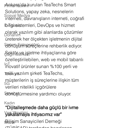
Ankara’da kurulan TeaTechs Smart 
Firma Yatırımı
Solutions, yapay zeka, nesnelerin 
Sosyal Medya
interneti, davranışların interneti, coğrafi 
bilgi sistemleri, DevOps ve hizmet 
E-Ticaret
olarak yazılım gibi alanlarda çözümler 
Donanım
üreterek her ölçekten işletmenin dijital 
Sistem Entegratörü
dönüşüm süreçlerine rehberlik ediyor. 
Sektör ve işletme ihtiyaçlarına göre 
Çağrı Merkezi
özelleştirilebilen, web ve mobil tabanlı 
IoT
inovatif ürünler sunan %100 yerli ve 
milli yazılım şirketi TeaTechs, 
Telekom
müşterilerin iş süreçlerine ilişkin tüm 
5G
verileri nitelikli içgörülere 
Seyahat
dönüştürmesine yardımcı oluyor.
Kadın
“Dijitalleşmede daha güçlü bir ivme 
Veri Yönetimi
yakalamaya ihtiyacımız var”
Bilişim Sanayicileri Derneği 
Müzik
(TÜBİSAD) tarafından hazırlanan 