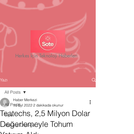
Herkes İçin Teknoloji Haberleri
Yazı
All Posts
Haber Merkezi
All Posts
15 Eyl 2022
2 dakikada okunur
Teatechs, 2,5 Milyon Dolar
Tips
Değerlemeyle Tohum
Make a Change