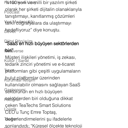
%100 yerli ve milli bir yazılım şirketi 
Havacılık ve Uzay
olarak her şirketi dijitalin olanaklarıyla 
Podcast
tanıştırmayı, kanıtlanmış çözümleri 
Veri Madenciliği
farklı coğrafyalara da ulaştırmayı 
hedefliyoruz” diye konuştu.
Devlet
Dijital Dönüşüm
“SaaS en hızlı büyüyen sektörlerden 
biri”
Metaverse
Müşteri ilişkileri yönetimi, iş zekası, 
Kültür / Sanat
tedarik zinciri yönetimi ve e-ticaret 
Tarım
platformları gibi çeşitli uygulamaların 
bulut platformlar üzerinden 
Kurumsal İletişim
kullanılabilir olmasını sağlayan SaaS 
Gastronomi
sektörünün en hızlı büyüyen 
sektörlerden biri olduğuna dikkat 
Fotoğraf
çeken TeaTechs Smart Solutions 
Lojistik
CEO’u Tunç Emre Toptaş, 
değerlendirmelerini şu ifadelerle 
Tasarım
sonlandırdı: “Küresel ölçekte teknoloji 