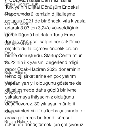
Sosyal Sorumluluk
Türkiye'nin Dijital Dönüşüm Endeksi 
Raporu'nda ülkemizin dijitalleşme 
Satış Haberleri
notunun 2021'de bir önceki yıla kıyasla 
Veri Merkezleri
artarak 3,03'ten 3,24'e yükseldiğinin 
Hobi
görüldüğünü hatırlatan Tunç Emre 
Toptaş, “Küresel salgın her sektör ve 
Sanayi / Üretim
ölçekte dijitalleşmeyi önceliklerden 
Emlak
birine dönüştürdü. StartupCentrum’un 
2022’nin ilk yarısını değerlendirdiği 
TV
rapor Ocak-Haziran 2022 döneminin 
Bulut Bilişim
teknoloji şirketlerine en çok yatırım 
Ulaşım
yapılan yarı yıl olduğunu gösterse de, 
dijitalleşmede daha güçlü bir ivme 
E-Sports
yakalamaya ihtiyacımız olduğunu 
Sinema
düşünüyoruz. 30 yılı aşan münferit 
deneyimlerimizi TeaTechs çatısında bir 
Kitap
araya getirerek bu trendi küresel 
Bilişim Hukuku
rekorlara dönüştürmek için çalışıyoruz. 