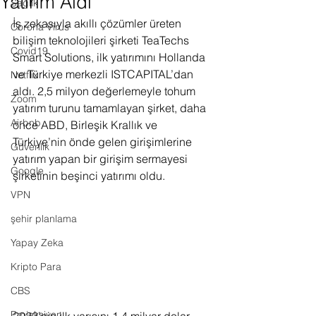
Yatırım Aldı
Sağlık
İş zekasıyla akıllı çözümler üreten 
Corona Virus
bilişim teknolojileri şirketi TeaTechs 
Covid19
Smart Solutions, ilk yatırımını Hollanda 
ve Türkiye merkezli ISTCAPITAL’dan 
Netflix
aldı. 2,5 milyon değerlemeyle tohum 
Zoom
yatırım turunu tamamlayan şirket, daha 
Airbnb
önce ABD, Birleşik Krallık ve 
Türkiye’nin önde gelen girişimlerine 
Güvenlik
yatırım yapan bir girişim sermayesi 
Google
şirketinin beşinci yatırımı oldu.
VPN
şehir planlama
Yapay Zeka
Kripto Para
CBS
Projeksiyon
2022’nin ilk yarısını 1,4 milyar dolar 