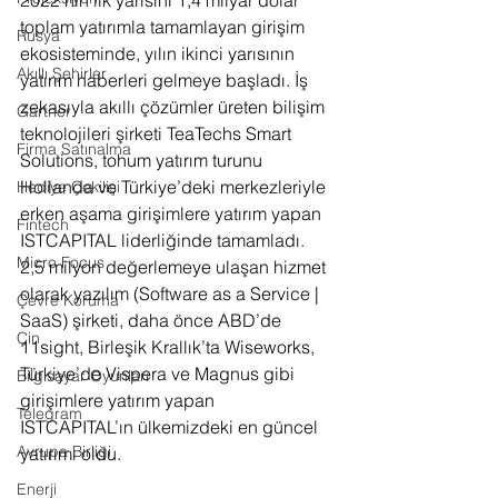
toplam yatırımla tamamlayan girişim 
Rusya
ekosisteminde, yılın ikinci yarısının 
Akıllı Şehirler
yatırım haberleri gelmeye başladı. İş 
zekasıyla akıllı çözümler üreten bilişim 
Gartner
teknolojileri şirketi TeaTechs Smart 
Firma Satınalma
Solutions, tohum yatırım turunu 
Hollanda ve Türkiye’deki merkezleriyle 
Hediye Çekilişi
erken aşama girişimlere yatırım yapan 
Fintech
ISTCAPITAL liderliğinde tamamladı. 
Micro Focus
2,5 milyon değerlemeye ulaşan hizmet 
olarak yazılım (Software as a Service | 
Çevre Koruma
SaaS) şirketi, daha önce ABD’de 
Çin
11sight, Birleşik Krallık’ta Wiseworks, 
Türkiye’de Vispera ve Magnus gibi 
Bilgisayar Oyunları
girişimlere yatırım yapan 
Telegram
ISTCAPITAL’ın ülkemizdeki en güncel 
Avrupa Birliği
yatırımı oldu.
Enerji