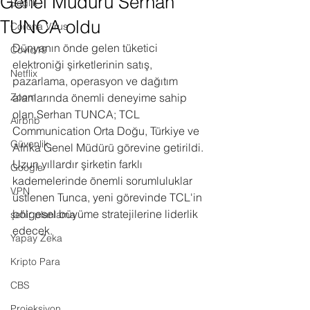
Genel Müdürü Serhan
Sağlık
TUNCA oldu
Corona Virus
Dünyanın önde gelen tüketici 
Covid19
elektroniği şirketlerinin satış, 
Netflix
pazarlama, operasyon ve dağıtım 
Zoom
alanlarında önemli deneyime sahip 
olan Serhan TUNCA; TCL 
Airbnb
Communication Orta Doğu, Türkiye ve 
Güvenlik
Afrika Genel Müdürü görevine getirildi. 
Uzun yıllardır şirketin farklı 
Google
kademelerinde önemli sorumluluklar 
VPN
üstlenen Tunca, yeni görevinde TCL'in 
bölgesel büyüme stratejilerine liderlik 
şehir planlama
edecek.
Yapay Zeka
Kripto Para
CBS
Projeksiyon