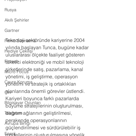
Rusya
Akıllı Şehirler
Gartner
Teknoloji sektöründe kariyerine 2004 
Firma Satınalma
yılında başlayan Tunca, bugüne kadar 
Hediye Çekilişi
uluslararası ölçekte faaliyet gösteren 
Fintech
tüketici elektroniği ve mobil teknoloji 
şirketlerinde satış, pazarlama, kanal 
Micro Focus
yönetimi, iş geliştirme, operasyon 
Çevre Koruma
yönetimi ve stratejik iş ortaklıkları 
alanlarında önemli görevler üstlendi. 
Çin
Kariyeri boyunca farklı pazarlarda 
Bilgisayar Oyunları
büyüme stratejilerinin oluşturulması, 
dağıtım ağlarının geliştirilmesi, 
Telegram
perakende operasyonlarının 
Avrupa Birliği
güçlendirilmesi ve sürdürülebilir iş 
Enerji
modellerinin oluşturulmasına yönelik 