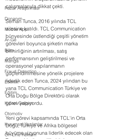
çalışmalarıyla dikkat çekti.
Pazar Araştırması
Donanım
Serhan Tunca, 2016 yılında TCL 
ailesine katıldı. TCL Communication 
Mobile App
bünyesinde üstlendiği çeşitli yönetim 
Ar-Ge
görevleri boyunca şirketin marka 
Bilim
bilinirliğinin artırılması, satış 
performansının geliştirilmesi ve 
Manga
operasyonel yapılanmanın 
Fraud Detection
güçlendirilmesine yönelik projelere 
liderlik eden Tunca, 2024 yılından bu 
Etkinlik
yana TCL Communication Türkiye ve 
Eğitim
Orta Doğu Bölge Direktörü olarak 
görev yapıyordu.
Kişisel Gelişim
Otomotiv
Yeni görevi kapsamında TCL'in Orta 
Kurumsal Yazılımlar
Doğu, Türkiye ve Afrika bölgesel 
büyüme vizyonuna liderlik edecek olan 
On-Line Reklam