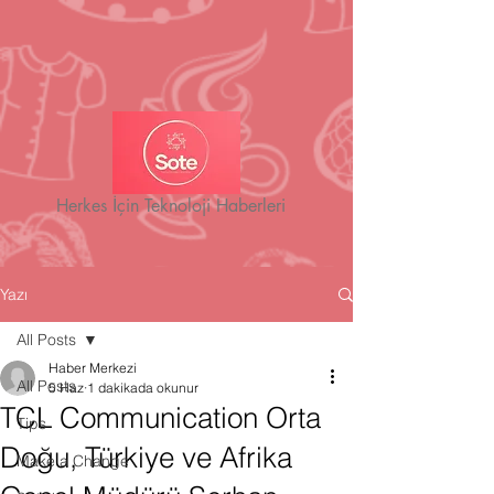
Herkes İçin Teknoloji Haberleri
Yazı
All Posts
Haber Merkezi
All Posts
5 Haz
1 dakikada okunur
TCL Communication Orta
Tips
Doğu, Türkiye ve Afrika
Make a Change