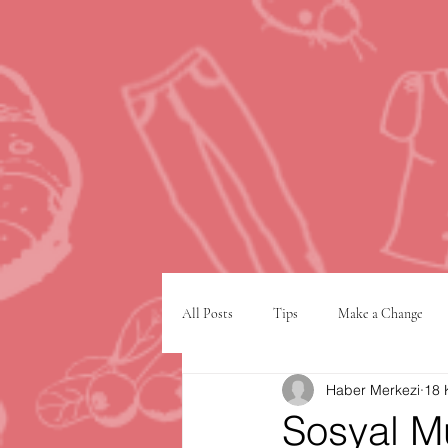
All Posts
Tips
Make a Change
Haber Merkezi
18 
Google
VPN
şehir planlam
Sosyal M