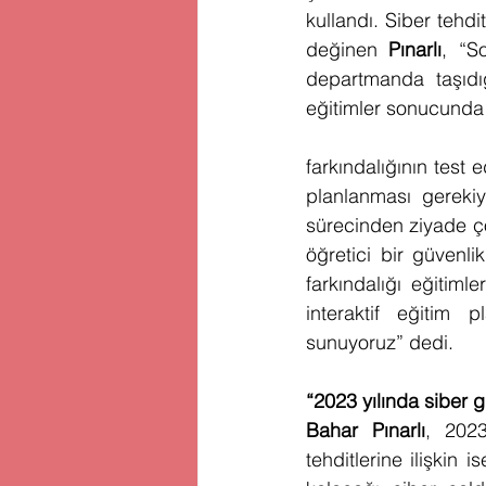
kullandı. Siber tehd
değinen 
Pınarlı
, “S
departmanda taşıdığ
eğitimler sonucunda
farkındalığının test 
planlanması gerekiyo
sürecinden ziyade ço
öğretici bir güvenli
farkındalığı eğitiml
interaktif eğitim p
sunuyoruz” dedi.
“2023 yılında siber 
Bahar Pınarlı
, 2023
tehditlerine ilişkin