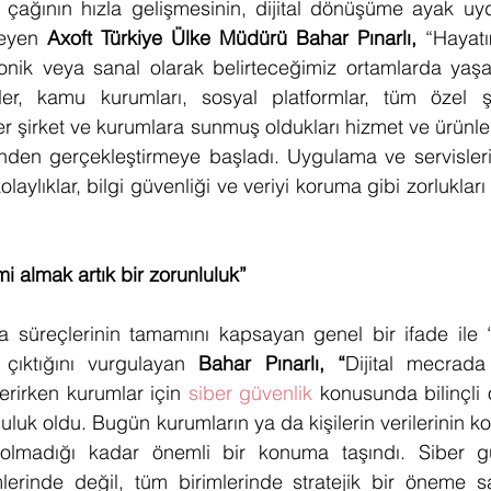
t çağının hızla gelişmesinin, dijital dönüşüme ayak uy
leyen 
Axoft Türkiye Ülke Müdürü Bahar Pınarlı, 
“Hayatı
ktronik veya sanal olarak belirteceğimiz ortamlarda ya
er, kamu kurumları, sosyal platformlar, tüm özel şi
er şirket ve kurumlara sunmuş oldukları hizmet ve ürünler il
nden gerçekleştirmeye başladı. Uygulama ve servislerin 
olaylıklar, bilgi güvenliği ve veriyi koruma gibi zorluklar
i almak artık bir zorunluluk”
 süreçlerinin tamamını kapsayan genel bir ifade ile “s
 çıktığını vurgulayan 
Bahar Pınarlı, “
Dijital mecrada
erirken kurumlar için 
siber güvenlik
 konusunda bilinçli
luluk oldu. Bugün kurumların ya da kişilerin verilerinin ko
 olmadığı kadar önemli bir konuma taşındı. Siber g
lerinde değil, tüm birimlerinde stratejik bir öneme sah