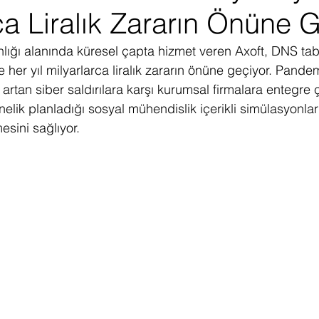
ca Liralık Zararın Önüne 
ediye Çekilişi
Fintech
Micro Focus
Çevre Koruma
Çi
nlığı alanında küresel çapta hizmet veren Axoft, DNS taba
e her yıl milyarlarca liralık zararın önüne geçiyor. Pan
erji
Pazar Araştırması
artan siber saldırılara karşı kurumsal firmalara entegre
önelik planladığı sosyal mühendislik içerikli simülasyonları
esini sağlıyor.