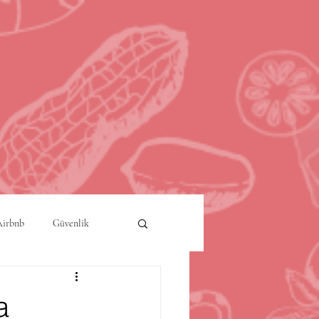
Airbnb
Güvenlik
a
Akıllı Şehirler
a