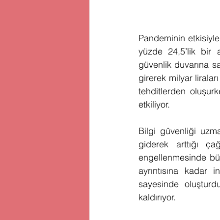
Pandeminin etkisiyle 
yüzde 24,5’lik bir a
güvenlik duvarına s
girerek milyar lirala
tehditlerden oluşurk
etkiliyor. 
Bilgi güvenliği uzma
giderek arttığı ça
engellenmesinde büyü
ayrıntısına kadar 
sayesinde oluşturd
kaldırıyor.   