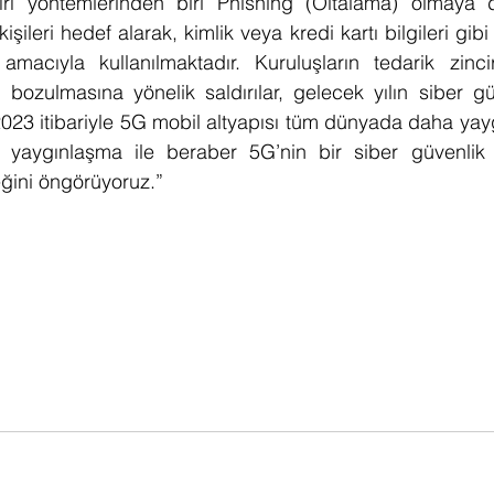
dırı yöntemlerinden biri Phishing (Oltalama) olmaya
şileri hedef alarak, kimlik veya kredi kartı bilgileri gibi 
 amacıyla kullanılmaktadır. Kuruluşların tedarik zincir
bozulmasına yönelik saldırılar, gelecek yılın siber güve
 2023 itibariyle 5G mobil altyapısı tüm dünyada daha yayg
aygınlaşma ile beraber 5G’nin bir siber güvenlik a
eğini öngörüyoruz.” 