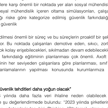
itlere karşı önemli bir noktada yer alan sosyal mühendis
osyal mühendislik içeren oltama simülasyonları, çalış
ı riske göre kategorize edilmiş güvenlik farkındalığı 
 güvenlik 
edilmesi önemli bir süreç ve bu süreçlerin proaktif bir ş
r. Bu noktada çalışanları demotive eden, sıkıcı, zorla
k kolay erişebilecekleri, sıkılmadan devam edebilecekler
k farkındalığı eğitiminin planlanması çok önemli. Axoft 
erinin her seviyeden çalışanlara göre planlanması, sınıf 
lanlamalarının yapılması konusunda kurumlarımıza il
güvenlik tehditleri daha yoğun olacak”
 yılında daha fazla veri ihlaline neden olabilecek 
 ise şu değerlendirmede bulundu: “2023 yılında şirketler