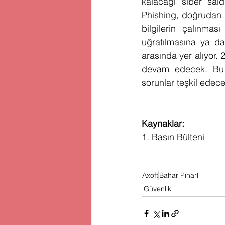
kalacağı siber sal
Phishing, doğrudan ki
bilgilerin çalınması
uğratılmasına ya da 
arasında yer alıyor.
devam edecek. Bu y
sorunlar teşkil edec
Kaynaklar:
1. Basın Bülteni
Axoft
Bahar Pınarlı
Güvenlik