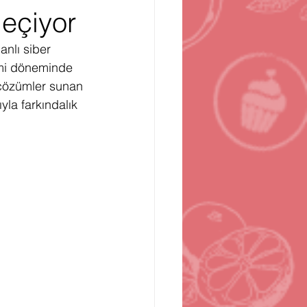
Geçiyor
n
Bilgisayar Oyunları
nlı siber 
demi döneminde 
 çözümler sunan 
yla farkındalık 