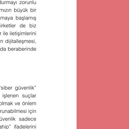
durmayı zorunlu 
mızın büyük bir 
şamaya başlamış 
rketler de biz 
e iletişimlerini 
dijitalleşmesi, 
ı da beraberinde 
iber güvenlik” 
 işlenen suçlar 
 olmak ve önlem 
runabilmesi için 
üvenlik sadece 
ip” ifadelerini 