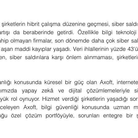
şirketlerin hibrit çalışma düzenine geçmesi, siber saldı
rtışı da beraberinde getirdi. Özellikle bilgi teknoloji
ahip olmayan firmalar, son dönemde daha çok siber sald
rı aşan maddi kayıplar yaşadı. Veri ihlallerinin yüzde 43'ü
en, siber saldırılara karşı önlem alınmaması, şirketleri
nlığı konusunda küresel bir güç olan Axoft, internete 
ğımızda yapay zekâ ve dijital çözümlemeleriyle sibe
k rol oynuyor. Hizmet verdiği şirketlerin yaşadığı sor
inceleyen Axoft, bilgi güvenliği konusunda uzman m
uğu özel çözüm portföyüyle, sorunları entegre bir ş