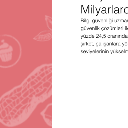
Milyarlar
Gartner
Firma Satınalma
H
Bilgi güvenliği uzma
güvenlik çözümleri il
Telegram
Avrupa Birliği
En
yüzde 24,5 oranında 
şirket, çalışanlara y
seviyelerinin yükselm