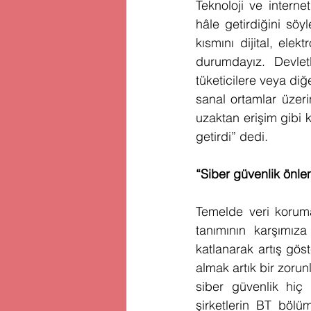
Teknoloji ve interne
hâle getirdiğini söy
kısmını dijital, ele
durumdayız. Devletl
tüketicilere veya diğ
sanal ortamlar üzeri
uzaktan erişim gibi k
getirdi” dedi. 
“Siber güvenlik önlem
Temelde veri koruma
tanımının karşımıza
katlanarak artış göst
almak artık bir zorun
siber güvenlik hiç
şirketlerin BT bölüm