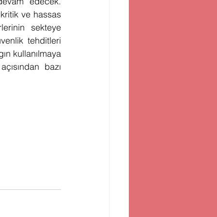
 devam edecek. 
kritik ve hassas 
lerinin sekteye 
nlik tehditleri 
ın kullanılmaya 
çısından bazı 