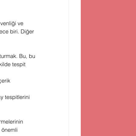
venliği ve 
ece biri. Diğer 
şturmak. Bu, bu 
ilde tespit 
çerik 
tespitlerini 
rmelerinin 
 önemli 