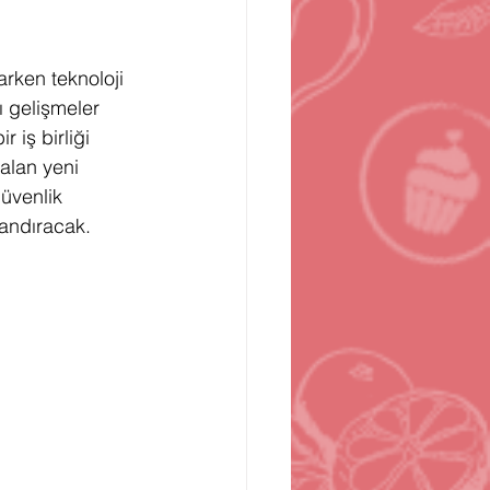
n
Bilgisayar Oyunları
arken teknoloji 
ı gelişmeler 
 iş birliği 
alan yeni 
üvenlik 
landıracak.