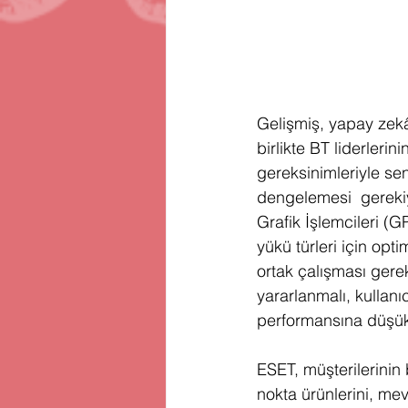
Gelişmiş, yapay zekâ
birlikte BT liderlerin
gereksinimleriyle se
dengelemesi  gerekiy
Grafik İşlemcileri (G
yükü türleri için opti
ortak çalışması gere
yararlanmalı, kullanı
performansına düşük e
ESET, müşterilerinin 
nokta ürünlerini, mev