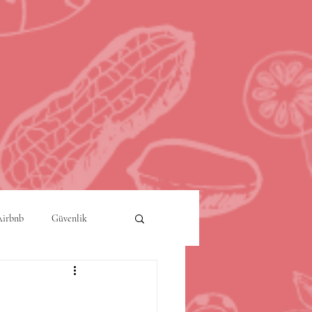
Airbnb
Güvenlik
a
Akıllı Şehirler