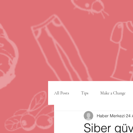
All Posts
Tips
Make a Change
Haber Merkezi
24 
Google
VPN
şehir planlam
Siber güv