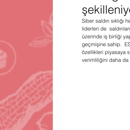
şekilleniy
Gartner
Firma Satınalma
H
Siber saldırı sıklığı
liderleri de  saldırı
Telegram
Avrupa Birliği
En
üzerinde iş birliği y
geçmişine sahip.  ES
özellikleri piyasaya 
verimliliğini daha da