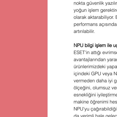
nokta güvenlik yazılım
yoğun işlem gerektir
olarak aktarabiliyor.
performans açısından 
artırılabilir.
NPU bilgi işlem ile u
ESET'in attığı evrims
avantajlarından yara
ürünlerimizdeki yapay
içindeki GPU veya NP
vermeden daha iyi gü
ölçeğini, olumsuz ve
esnekliğini iyileştirm
makine öğrenimi hesa
NPU'yu çağırabildiği
da verimli hale gele