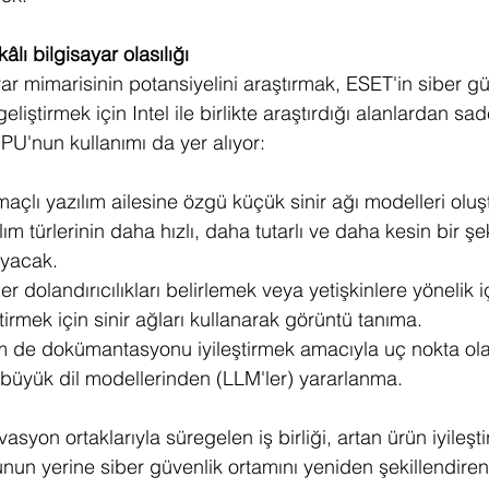
lı bilgisayar olasılığı
ar mimarisinin potansiyelini araştırmak, ESET'in siber gü
eliştirmek için Intel ile birlikte araştırdığı alanlardan sad
NPU'nun kullanımı da yer alıyor:
 amaçlı yazılım ailesine özgü küçük sinir ağı modelleri olu
ım türlerinin daha hızlı, daha tutarlı ve daha kesin bir şek
ayacak.
er dolandırıcılıkları belirlemek veya yetişkinlere yönelik i
ştirmek için sinir ağları kullanarak görüntü tanıma.
 de dokümantasyonu iyileştirmek amacıyla uç nokta olay 
 büyük dil modellerinden (LLM'ler) yararlanma.
vasyon ortaklarıyla süregelen iş birliği, artan ürün iyileşti
un yerine siber güvenlik ortamını yeniden şekillendiren