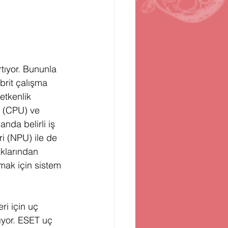
tıyor. Bununla 
ibrit çalışma 
etkenlik 
r (CPU) ve 
nda belirli iş 
ri (NPU) ile de 
aklarından 
nmak için sistem 
ri için uç 
ıyor. ESET uç 