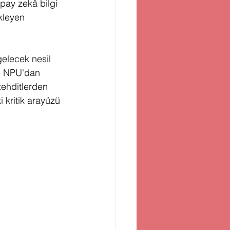
apay zekâ bilgi 
kleyen 
gelecek nesil 
ve NPU'dan 
tehditlerden 
 kritik arayüzü 