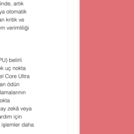
inde, artık 
ya otomatik 
n kritik ve 
 verimliliği 
U) belirli 
k uç nokta 
el Core Ultra 
tan ödün 
lamalarının 
okta 
yapay zekâ veya 
rdım için 
 işlemler daha 