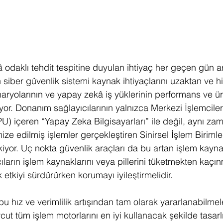
 odaklı tehdit tespitine duyulan ihtiyaç her geçen gün ar
in siber güvenlik sistemi kaynak ihtiyaçlarını uzaktan ve h
naryolarının ve yapay zekâ iş yüklerinin performans ve ür
or. Donanım sağlayıcılarının yalnızca Merkezi İşlemcile
PU) içeren “Yapay Zeka Bilgisayarları” ile değil, aynı zama
mize edilmiş işlemler gerçekleştiren Sinirsel İşlem Birimle
kiyor. Uç nokta güvenlik araçları da bu artan işlem kayn
cıların işlem kaynaklarını veya pillerini tüketmekten kaçı
tkiyi sürdürürken korumayı iyileştirmelidir.
bu hız ve verimlilik artışından tam olarak yararlanabilmele
cut tüm işlem motorlarını en iyi kullanacak şekilde tasarl