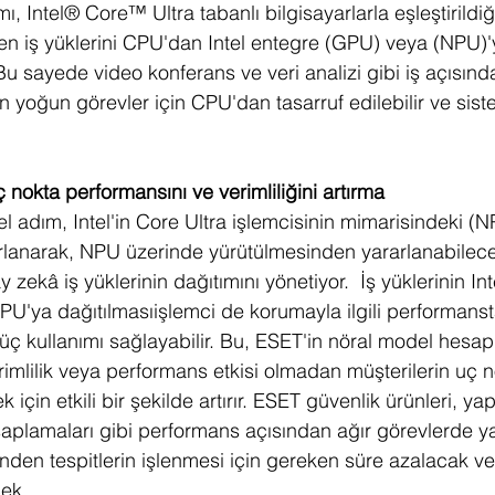
ı, Intel® Core™ Ultra tabanlı bilgisayarlarla eşleştirildiğ
en iş yüklerini CPU'dan Intel entegre (GPU) veya (NPU)'
 Bu sayede video konferans ve veri analizi gibi iş açısında
yoğun görevler için CPU'dan tasarruf edilebilir ve sistem
ç nokta performansını ve verimliliğini artırma
el adım, Intel'in Core Ultra işlemcisinin mimarisindeki (NP
rlanarak, NPU üzerinde yürütülmesinden yararlanabilece
 zekâ iş yüklerinin dağıtımını yönetiyor.  İş yüklerinin Int
U'ya dağıtılmasıişlemci de korumayla ilgili performans
ç kullanımı sağlayabilir. Bu, ESET'in nöral model hesap
rimlilik veya performans etkisi olmadan müşterilerin uç n
ek için etkili bir şekilde artırır. ESET güvenlik ürünleri, 
plamaları gibi performans açısından ağır görevlerde ya
nden tespitlerin işlenmesi için gereken süre azalacak ve
cek.