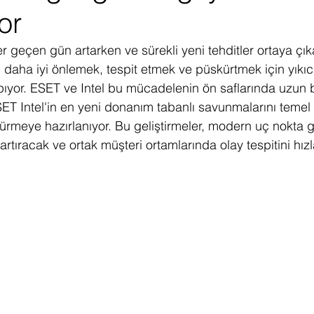
or
ediye Çekilişi
Fintech
Micro Focus
Çevre Koruma
Çi
 her geçen gün artarken ve sürekli yeni tehditler ortaya çık
ları daha iyi önlemek, tespit etmek ve püskürtmek için yıkıc
erji
Pazar Araştırması
apıyor. ESET ve Intel bu mücadelenin ön saflarında uzun bir
ET Intel'in en yeni donanım tabanlı savunmalarını temel 
sürmeye hazırlanıyor. Bu geliştirmeler, modern uç nokta g
 artıracak ve ortak müşteri ortamlarında olay tespitini hız