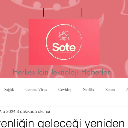
Ana Sayfa
Haftanın Videosu
Hakkımızda
Herkes İçin Teknoloji Haberleri
Sağlık
Corona Virus
Covid19
Netflix
Zoom
Ara 2024
3 dakikada okunur
a
Yapay Zeka
Kripto Para
CBS
Projeksiyon
Rusy
enliğin geleceği yeniden