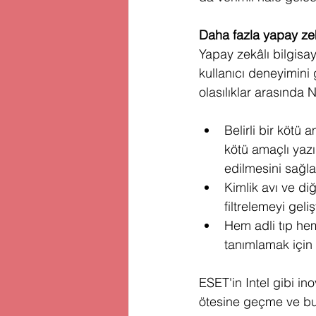
Daha fazla yapay zekâ
Yapay zekâlı bilgisay
kullanıcı deneyimini g
olasılıklar arasında 
Belirli bir kötü
kötü amaçlı yazıl
edilmesini sağl
Kimlik avı ve diğ
filtrelemeyi geli
Hem adli tıp hem
tanımlamak için
ESET'in Intel gibi ino
ötesine geçme ve bun