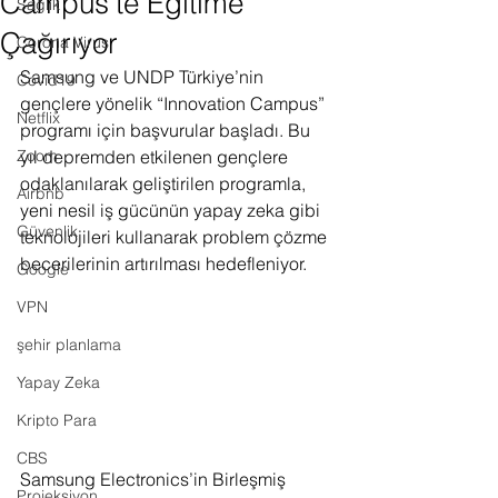
Campus’te Eğitime
Sağlık
Çağırıyor
Corona Virus
Samsung ve UNDP Türkiye’nin 
Covid19
gençlere yönelik “Innovation Campus” 
Netflix
programı için başvurular başladı. Bu 
Zoom
yıl depremden etkilenen gençlere 
odaklanılarak geliştirilen programla, 
Airbnb
yeni nesil iş gücünün yapay zeka gibi 
Güvenlik
teknolojileri kullanarak problem çözme 
becerilerinin artırılması hedefleniyor.
Google
VPN
şehir planlama
Yapay Zeka
Kripto Para
CBS
Samsung Electronics’in Birleşmiş 
Projeksiyon