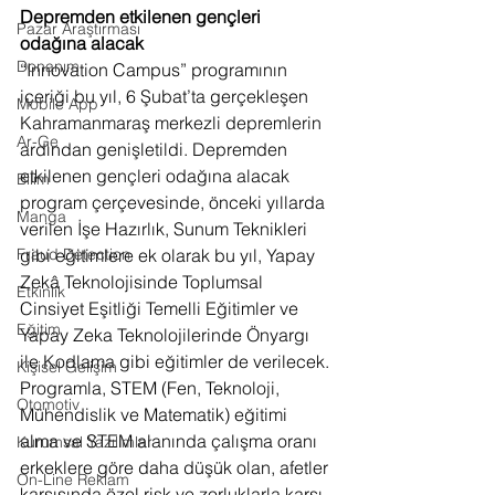
Depremden etkilenen gençleri 
Pazar Araştırması
odağına alacak
Donanım
“Innovation Campus” programının 
içeriği bu yıl, 6 Şubat’ta gerçekleşen 
Mobile App
Kahramanmaraş merkezli depremlerin 
Ar-Ge
ardından genişletildi. Depremden 
etkilenen gençleri odağına alacak 
Bilim
program çerçevesinde, önceki yıllarda 
Manga
verilen İşe Hazırlık, Sunum Teknikleri 
Fraud Detection
gibi eğitimlere ek olarak bu yıl, Yapay 
Zekâ Teknolojisinde Toplumsal 
Etkinlik
Cinsiyet Eşitliği Temelli Eğitimler ve 
Eğitim
Yapay Zeka Teknolojilerinde Önyargı 
ile Kodlama gibi eğitimler de verilecek. 
Kişisel Gelişim
Programla, STEM (Fen, Teknoloji, 
Otomotiv
Mühendislik ve Matematik) eğitimi 
alma ve STEM alanında çalışma oranı 
Kurumsal Yazılımlar
erkeklere göre daha düşük olan, afetler 
On-Line Reklam
karşısında özel risk ve zorluklarla karşı 