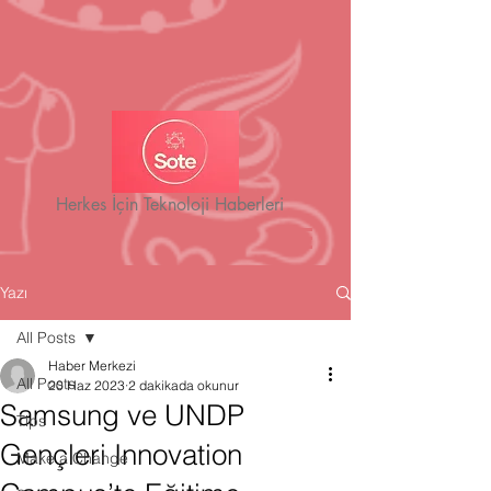
Herkes İçin Teknoloji Haberleri
Yazı
All Posts
Haber Merkezi
All Posts
20 Haz 2023
2 dakikada okunur
Samsung ve UNDP
Tips
Gençleri Innovation
Make a Change