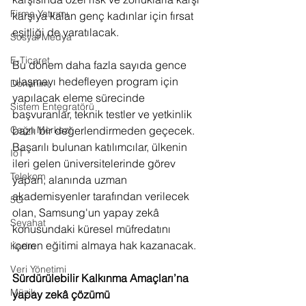
Firma Yatırımı
karşıya kalan genç kadınlar için fırsat 
eşitliği de yaratılacak. 
Sosyal Medya
E-Ticaret
Bu dönem daha fazla sayıda gence 
ulaşmayı hedefleyen program için 
Donanım
yapılacak eleme sürecinde 
Sistem Entegratörü
başvuranlar, teknik testler ve yetkinlik 
Çağrı Merkezi
bazlı bir değerlendirmeden geçecek. 
Başarılı bulunan katılımcılar, ülkenin 
IoT
ileri gelen üniversitelerinde görev 
Telekom
yapan, alanında uzman 
akademisyenler tarafından verilecek 
5G
olan, Samsung'un yapay zekâ 
Seyahat
konusundaki küresel müfredatını 
içeren eğitimi almaya hak kazanacak. 
Kadın
Veri Yönetimi
Sürdürülebilir Kalkınma Amaçları’na 
Müzik
yapay zekâ çözümü