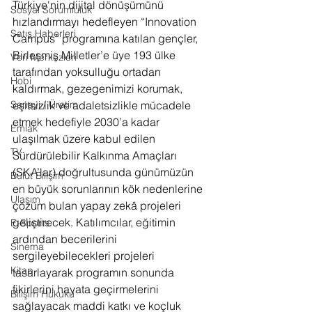
Türkiye'nin dijital dönüşümünü 
Sosyal Sorumluluk
hızlandırmayı hedefleyen “Innovation 
Satış Haberleri
Campus” programına katılan gençler, 
Birleşmiş Milletler’e üye 193 ülke 
Veri Merkezleri
tarafından yoksulluğu ortadan 
Hobi
kaldırmak, gezegenimizi korumak, 
Sanayi / Üretim
eşitsizlik ve adaletsizlikle mücadele 
etmek hedefiyle 2030’a kadar 
Emlak
ulaşılmak üzere kabul edilen 
TV
Sürdürülebilir Kalkınma Amaçları 
(SKA’lar) doğrultusunda günümüzün 
Bulut Bilişim
en büyük sorunlarının kök nedenlerine 
Ulaşım
çözüm bulan yapay zekâ projeleri 
geliştirecek. Katılımcılar, eğitimin 
E-Sports
ardından becerilerini 
Sinema
sergileyebilecekleri projeleri 
Kitap
tasarlayarak programın sonunda 
fikirlerini hayata geçirmelerini 
Bilişim Hukuku
sağlayacak maddi katkı ve koçluk 