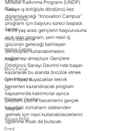
Milletler Kalkınma Programı (UNDP) 
Türkiye iş birliğiyle dördüncü kez 
Rusya
düzenleyeceği “Innovation Campus” 
Akıllı Şehirler
programı için başvuru süreci başladı. 
Gartner
18-29 yaş arası gençlerin başvurusuna 
açık olan program, yeni nesil iş 
Firma Satınalma
gücünün geleceği belirleyen 
Hediye Çekilişi
teknolojileri kullanabilmesini 
sağlamayı amaçlıyor. Gençlere 
Fintech
Dördüncü Sanayi Devrimi’nde başarı 
Micro Focus
kazanarak bu alanda öncülük etmek 
Çevre Koruma
için ihtiyaç duyacakları teknik 
becerileri kazandıracak program 
Çin
kapsamında katılımcılar ayrıca 
Bilgisayar Oyunları
problem çözme becerilerini gerçek 
hayattaki zorlukların üstesinden 
Telegram
gelmek için nasıl kullanabileceklerini 
Avrupa Birliği
öğrenme fırsatı da bulacak.
Enerji