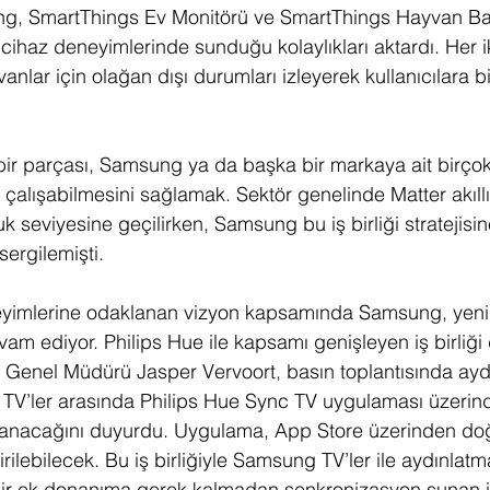
g, SmartThings Ev Monitörü ve SmartThings Hayvan Bak
lı cihaz deneyimlerinde sunduğu kolaylıkları aktardı. Her ik
anlar için olağan dışı durumları izleyerek kullanıcılara bi
ir parçası, Samsung ya da başka bir markaya ait birçok f
 çalışabilmesini sağlamak. Sektör genelinde Matter akıllı
uk seviyesine geçilirken, Samsung bu iş birliği stratejisi
sergilemişti. 
eyimlerine odaklanan vizyon kapsamında Samsung, yeni iş
am ediyor. Philips Hue ile kapsamı genişleyen iş birliği
ue Genel Müdürü Jasper Vervoort, basın toplantısında ayd
 TV’ler arasında Philips Hue Sync TV uygulaması üzerin
anacağını duyurdu. Uygulama, App Store üzerinden do
ilebilecek. Bu iş birliğiyle Samsung TV’ler ile aydınlatma
bir ek donanıma gerek kalmadan senkronizasyon sunan 