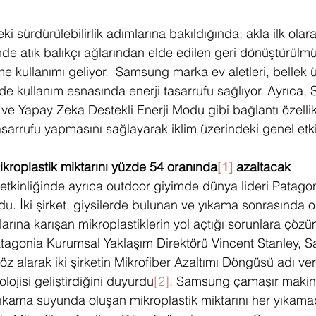
 sürdürülebilirlik adımlarına bakıldığında; akla ilk olar
rinde atık balıkçı ağlarından elde edilen geri dönüştürülmü
e kullanımı geliyor.  Samsung marka ev aletleri, bellek ü
 de kullanım esnasında enerji tasarrufu sağlıyor. Ayrıca
e Yapay Zeka Destekli Enerji Modu gibi bağlantı özellikl
 tasarrufu yapmasını sağlayarak iklim üzerindeki genel etkiy
kroplastik miktarını yüzde 54 oranında
[1]
 azaltacak
inliğinde ayrıca outdoor giyimde dünya lideri Patagoni
u. İki şirket, giysilerde bulunan ve yıkama sonrasında o
arına karışan mikroplastiklerin yol açtığı sorunlara çöz
Patagonia Kurumsal Yaklaşım Direktörü Vincent Stanley, 
öz alarak iki şirketin Mikrofiber Azaltımı Döngüsü adı veri
ojisi geliştirdiğini duyurdu
[2]
. Samsung çamaşır makine
 yıkama suyunda oluşan mikroplastik miktarını her yıkam