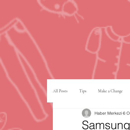
All Posts
Tips
Make a Change
Haber Merkezi
6 O
Google
VPN
şehir planlam
Samsung,