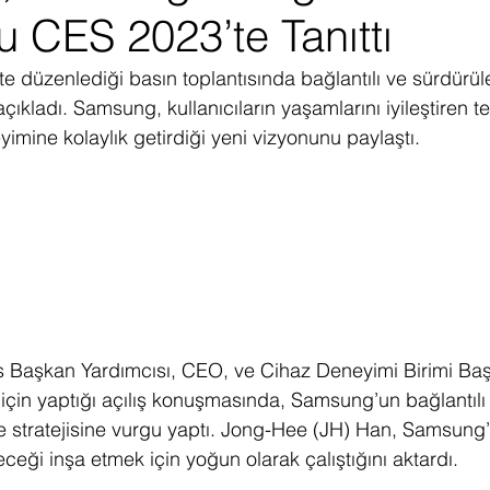
 CES 2023’te Tanıttı
ediye Çekilişi
Fintech
Micro Focus
Çevre Koruma
Çi
düzenlediği basın toplantısında bağlantılı ve sürdürüleb
çıkladı. Samsung, kullanıcıların yaşamlarını iyileştiren tek
erji
Pazar Araştırması
yimine kolaylık getirdiği yeni vizyonunu paylaştı.
 Başkan Yardımcısı, CEO, ve Cihaz Deneyimi Birimi Ba
çin yaptığı açılış konuşmasında, Samsung’un bağlantılı 
me stratejisine vurgu yaptı. Jong-Hee (JH) Han, Samsung
leceği inşa etmek için yoğun olarak çalıştığını aktardı. 