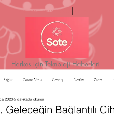
Ana Sayfa
Haftanın Videosu
Hakkımızda
Herkes İçin Teknoloji Haberleri
Sağlık
Corona Virus
Covid19
Netflix
Zoom
ca 2023
5 dakikada okunur
a
Yapay Zeka
Kripto Para
CBS
Projeksiyon
Rusy
 Geleceğin Bağlantılı Ci