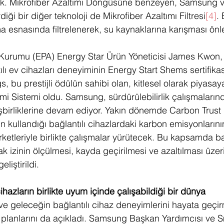
ak. Mikrofiber Azaltımı Döngüsüne benzeyen, Samsung v
diği bir diğer teknoloji de Mikrofiber Azaltımı Filtresi
[4]
. 
ma esnasında filtrelenerek, su kaynaklarına karışması ön
urumu (EPA) Energy Star Ürün Yöneticisi James Kwon
ı ev cihazları deneyiminin Energy Start Shems sertifikası
 bu prestijli ödülün sahibi olan, kitlesel olarak piyasaya
timi Sistemi oldu. Samsung, sürdürülebilirlik çalışmalarınd
işbirliklerine devam ediyor. Yakın dönemde Carbon Trust 
n kullandığı bağlantılı cihazlardaki karbon emisyonlarının
şirketleriyle birlikte çalışmalar yürütecek. Bu kapsamda ba
k izinin ölçülmesi, kayda geçirilmesi ve azaltılması üzeri
liştirildi. 
cihazların birlikte uyum içinde çalışabildiği bir dünya
 geleceğin bağlantılı cihaz deneyimlerini hayata geçi
ı planlarını da açıkladı. Samsung Başkan Yardımcısı ve 