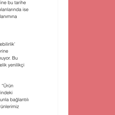
ine bu tarihe 
lanlarında ise 
llanımına 
ilirlik’ 
rine 
nuyor. Bu 
lik yenilikçi 
 “Ürün 
indeki 
unla bağlantılı 
ünlerimiz 