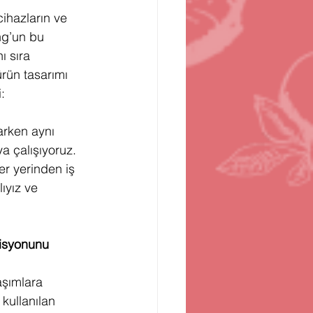
ihazların ve 
ng’un bu 
ı sıra 
ürün tasarımı 
: 
arken aynı 
a çalışıyoruz. 
r yerinden iş 
ıyız ve 
misyonunu 
aşımlara 
kullanılan 