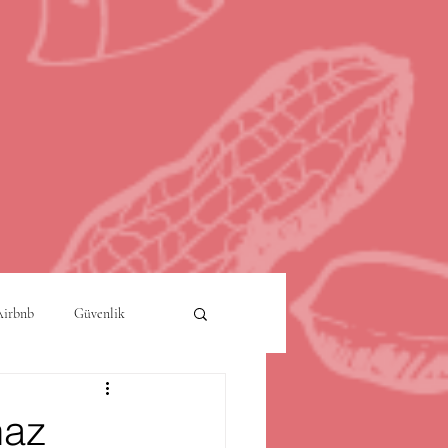
Airbnb
Güvenlik
a
Akıllı Şehirler
haz