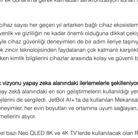
ihaz sayısı her geçen yıl artarken bağlı cihaz ekosisteml
enlik ve gizliliğin ne kadar önemli olduğuna dikkat çek
e cihaz güvenliği deneyimleri de bir adım ileriye taşın
k zincir teknolojisinden faydalanan çok katmanlı karşılıkl
ken kimlik bilgilerini cihazlar arasında kolay ve güvenli b
izyonu yapay zeka alanındaki ilerlemelerle şekilleniyo
 zekâ alanındaki en son geliştirmelerin kullanıldığı yen
ilerini de sergiledi. JetBot AI+’ta da kullanılan Mekansa
neyimler, her evin boyutları ve ortamına uyum sağlayan, 
mellerini atıyor. 
 bazı Neo QLED 8K ve 4K TV’lerde kullanılacak olan R