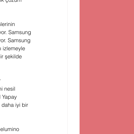
erinin 
iyor. Samsung 
ıyor. Samsung 
ı izlemeyle 
ir şekilde 
r
i nesil 
l Yapay 
daha iyi bir 
elumino 