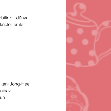
n
Bilgisayar Oyunları
ilir bir dünya 
nolojiler ile 
şkanı Jong-Hee 
cihaz 
’un 