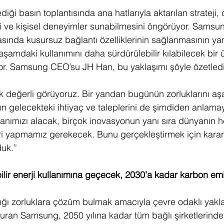
i basın toplantısında ana hatlarıyla aktarılan strateji, c
i ve kişisel deneyimler sunabilmesini öngörüyor. Samsu
arasında kusursuz bağlantı özelliklerinin sağlanmasının yan
aşamdaki kullanımını daha sürdürülebilir kılabilecek bir 
or. Samsung CEO’su JH Han, bu yaklaşımı şöyle özetledi
değerli görüyoruz. Bir yandan bugünün zorluklarını aş
ın gelecekteki ihtiyaç ve taleplerini de şimdiden anlamay
ımızı alacak, birçok inovasyonun yanı sıra dünyanın he
kleri yapmamız gerekecek. Bunu gerçekleştirmek için kararl
uk.” 
ilir enerji kullanımına geçecek, 2030’a kadar karbon e
ığı zorluklara çözüm bulmak amacıyla çevre odaklı yakl
yuran Samsung, 2050 yılına kadar tüm bağlı şirketlerinde 