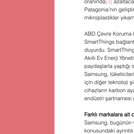
oranında
[3]
 azaltac
Patagonia’nın geliştir
mikroplastikler yıka
ABD Çevre Koruma K
SmartThings bağlantıl
duyurdu. SmartThings,
Akıllı Ev Enerji Yöne
paydaşlarla yaptığı 
Samsung, tüketicileri
için diğer teknoloji 
cihazların karbon aya
endüstri şartnamesi ge
Farklı markalara ait 
Samsung, bugünün ve
konusundaki ayrıntıl