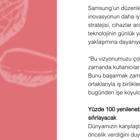
Samsung'un düzenlediğ
inovasyonun daha iy
stratejisi, cihazlar 
teknolojinin günlük y
yaklaşımına dayanıy
“Bu vizyonumuzu çok 
zamanda kullanıcılar
Bunu başarmak zaman
ortaklarıyla iş birli
bugünden işe koyuld
Yüzde 100 yenileneb
sıfırlayacak
Dünyamızın karşılaşt
öncelik verdiğini du