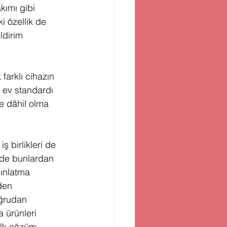
ımı gibi 
i özellik de 
ldirim 
arklı cihazın 
 ev standardı 
ne dâhil olma 
 birlikleri de 
 de bunlardan 
ınlatma 
den 
ğrudan 
 ürünleri 
ilk çözüm 