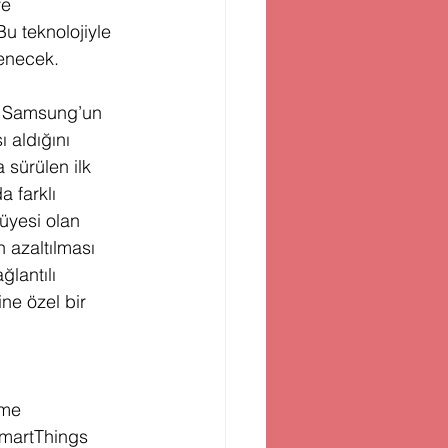
e 
Bu teknolojiyle 
lenecek. 
, Samsung’un 
 aldığını 
 sürülen ilk 
a farklı 
üyesi olan 
 azaltılması 
ğlantılı 
ne özel bir 
rme 
SmartThings 