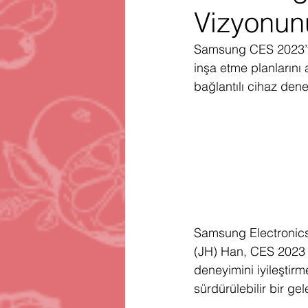
Vizyonunu
Gartner
Firma Satınalma
H
Samsung CES 2023’te 
inşa etme planlarını a
Telegram
Avrupa Birliği
En
bağlantılı cihaz dene
Samsung Electronics
(JH) Han, CES 2023 i
deneyimini iyileştir
sürdürülebilir bir ge