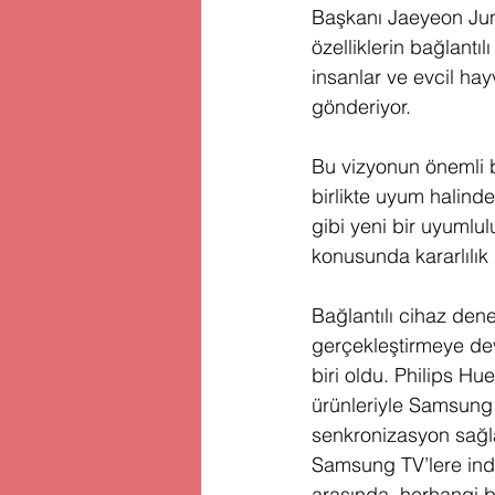
Başkanı Jaeyeon Jun
özelliklerin bağlantı
insanlar ve evcil hayv
gönderiyor. 
Bu vizyonun önemli b
birlikte uyum halinde
gibi yeni bir uyumlul
konusunda kararlılık 
Bağlantılı cihaz den
gerçekleştirmeye dev
biri oldu. Philips H
ürünleriyle Samsung
senkronizasyon sağl
Samsung TV’lere indir
arasında, herhangi 