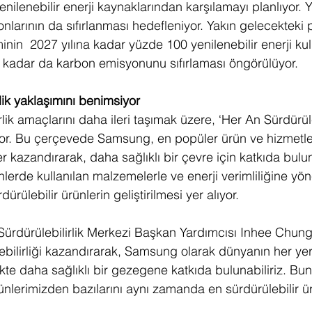
enilenebilir enerji kaynaklarından karşılamayı planlıyor. Y
larının da sıfırlanması hedefleniyor. Yakın gelecekteki p
nin  2027 yılına kadar yüzde 100 yenilenebilir enerji ku
 kadar da karbon emisyonunu sıfırlaması öngörülüyor. 
lik yaklaşımını benimsiyor
rlik amaçlarını daha ileri taşımak üzere, ‘Her An Sürdürüleb
yor. Bu çerçevede Samsung, en popüler ürün ve hizmetle
kler kazandırarak, daha sağlıklı bir çevre için katkıda bulu
nlerde kullanılan malzemelerle ve enerji verimliliğine yöne
ürülebilir ürünlerin geliştirilmesi yer alıyor. 
rdürülebilirlik Merkezi Başkan Yardımcısı Inhee Chung
bilirliği kazandırarak, Samsung olarak dünyanın her yer
likte daha sağlıklı bir gezegene katkıda bulunabiliriz. Bun
ünlerimizden bazılarını aynı zamanda en sürdürülebilir ür