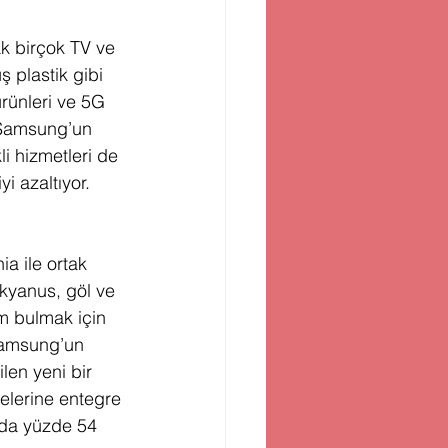
ak birçok TV ve 
ş plastik gibi 
rünleri ve 5G 
, Samsung’un 
i hizmetleri de 
i azaltıyor.
a ile ortak 
kyanus, göl ve 
üm bulmak için 
Samsung’un 
len yeni bir 
lerine entegre 
ada yüzde 54 