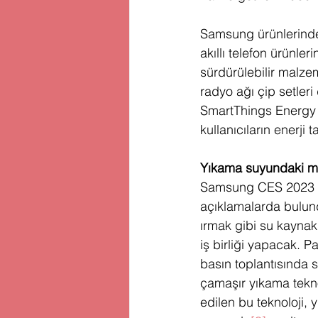
Samsung ürünlerindeki
akıllı telefon ürünle
sürdürülebilir malzem
radyo ağı çip setleri
SmartThings Energy v
kullanıcıların enerji
Yıkama suyundaki mi
Samsung CES 2023 etk
açıklamalarda bulund
ırmak gibi su kaynakl
iş birliği yapacak. 
basın toplantısında s
çamaşır yıkama teknol
edilen bu teknoloji,