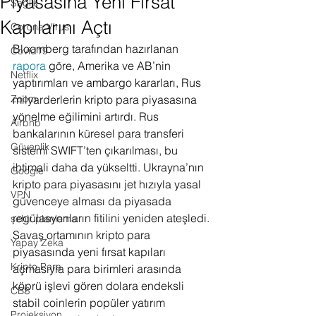
Piyasasına Yeni Fırsat
Sağlık
Kapılarını Açtı
Corona Virus
Bloomberg tarafından hazırlanan 
Covid19
rapora
 göre, Amerika ve AB’nin 
Netflix
yaptırımları ve ambargo kararları, Rus 
Zoom
milyarderlerin kripto para piyasasına 
yönelme eğilimini artırdı. Rus 
Airbnb
bankalarının küresel para transferi 
Güvenlik
sistemi SWIFT’ten çıkarılması, bu 
ihtimali daha da yükseltti. Ukrayna’nın 
Google
kripto para piyasasını jet hızıyla yasal 
VPN
güvenceye alması da piyasada 
regülasyonların fitilini yeniden ateşledi. 
şehir planlama
Savaş ortamının kripto para 
Yapay Zeka
piyasasında yeni fırsat kapıları 
Kripto Para
açmasıyla para birimleri arasında 
köprü işlevi gören dolara endeksli 
CBS
stabil coinlerin popüler yatırım 
Projeksiyon