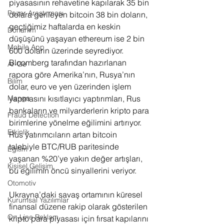
piyasasının rehavetine kapılarak 35 bin 
Pazar Araştırması
dolara gerileyen bitcoin 38 bin doların, 
geçtiğimiz haftalarda en keskin 
Donanım
düşüşünü yaşayan ethereum ise 2 bin 
Mobile App
600 doların üzerinde seyrediyor. 
Bloomberg tarafından hazırlanan 
Ar-Ge
rapora göre Amerika’nın, Rusya’nın 
Bilim
dolar, euro ve yen üzerinden işlem 
yapmasını kısıtlayıcı yaptırımları, Rus 
Manga
bankaların ve milyarderlerin kripto para 
Fraud Detection
birimlerine yönelme eğilimini artırıyor. 
Etkinlik
Rus yatırımcıların artan bitcoin 
talebiyle BTC/RUB paritesinde 
Eğitim
yaşanan %20’ye yakın değer artışları, 
Kişisel Gelişim
bu eğilimin öncü sinyallerini veriyor.
Otomotiv
Ukrayna’daki savaş ortamının küresel 
Kurumsal Yazılımlar
finansal düzene rakip olarak gösterilen 
On-Line Reklam
kripto para piyasası için fırsat kapılarını 