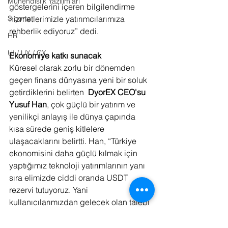
Mühendislik Yazılımları
göstergelerini içeren bilgilendirme 
hizmetlerimizle yatırımcılarımıza 
Sigorta
rehberlik ediyoruz” dedi.
HR
UI / UX / CX
Ekonomiye katkı sunacak
Küresel olarak zorlu bir dönemden 
geçen finans dünyasına yeni bir soluk 
getirdiklerini belirten  
DyorEX CEO'su 
Yusuf Han
, çok güçlü bir yatırım ve 
yenilikçi anlayış ile dünya çapında  
kısa sürede geniş kitlelere 
ulaşacaklarını belirtti. Han, “Türkiye 
ekonomisini daha güçlü kılmak için 
yaptığımız teknoloji yatırımlarının yanı 
sıra elimizde ciddi oranda USDT 
rezervi tutuyoruz. Yani 
kullanıcılarımızdan gelecek olan talebi 
rezervimizden karşılayacağımız için 
dövizin yurt dışına çıkışını önleyecek 