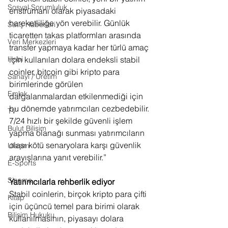
Sosyal Sorumluluk
enstrümanı olarak piyasadaki 
hareketliliğe yön verebilir. Günlük 
Satış Haberleri
ticaretten takas platformları arasında 
Veri Merkezleri
transfer yapmaya kadar her türlü amaç 
için kullanılan dolara endeksli stabil 
Hobi
coinler, bitcoin gibi kripto para 
Sanayi / Üretim
birimlerinde görülen 
Emlak
dalgalanmalardan etkilenmediği için 
bu dönemde yatırımcıları cezbedebilir. 
TV
7/24 hızlı bir şekilde güvenli işlem 
Bulut Bilişim
yapma olanağı sunması yatırımcıların 
olası kötü senaryolara karşı güvenlik 
Ulaşım
arayışlarına yanıt verebilir.”
E-Sports
Sinema
Yatırımcılarla rehberlik ediyor
Stabil coinlerin, birçok kripto para çifti 
Kitap
için üçüncü temel para birimi olarak 
Bilişim Hukuku
kullanılmasının, piyasayı dolara 