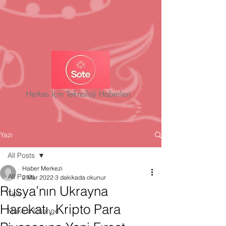
Herkes İçin Teknoloji Haberleri
Yazı
All Posts
Haber Merkezi
All Posts
2 Mar 2022
3 dakikada okunur
Rusya’nın Ukrayna
Tips
Harekatı, Kripto Para
Make a Change