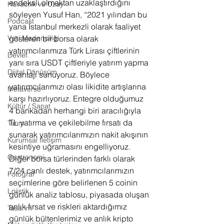
endeksli olmaktan uzaklaştırdığını 
Havacılık ve Uzay
söyleyen Yusuf Han, “2021 yılından bu 
Podcast
yana İstanbul merkezli olarak faaliyet 
gösteren bir borsa olarak 
Veri Madenciliği
yatırımcılarımıza Türk Lirası çiftlerinin 
Devlet
yanı sıra USDT çiftleriyle yatırım yapma 
Dijital Dönüşüm
avantajı sunuyoruz. Böylece 
yatırımcılarımızı olası likidite artışlarına 
Metaverse
karşı hazırlıyoruz. Entegre olduğumuz 
Kültür / Sanat
4 bankadan herhangi biri aracılığıyla 
TL yatırma ve çekilebilme fırsatı da 
Tarım
sunarak yatırımcılarımızın nakit akışının 
Kurumsal İletişim
kesintiye uğramasını engelliyoruz. 
Gastronomi
Diğer borsa türlerinden farklı olarak 
7/24 canlı destek, yatırımcılarımızın 
Fotoğraf
seçimlerine göre belirlenen 5 coinin 
Lojistik
günlük analiz tablosu, piyasada oluşan 
anlık fırsat ve riskleri aktardığımız 
Tasarım
günlük bültenlerimiz ve anlık kripto 