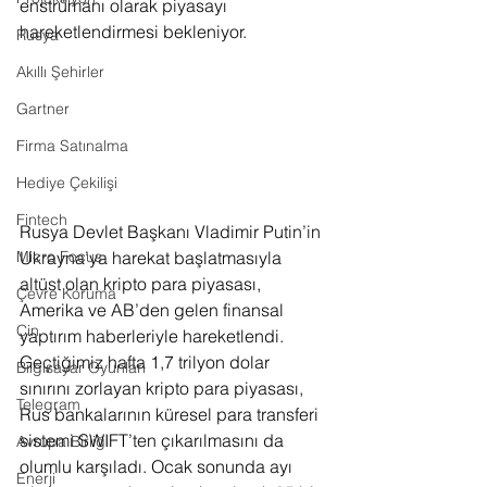
enstrümanı olarak piyasayı 
hareketlendirmesi bekleniyor.
Rusya
Akıllı Şehirler
Gartner
Firma Satınalma
Hediye Çekilişi
Fintech
Rusya Devlet Başkanı Vladimir Putin’in 
Ukrayna’ya harekat başlatmasıyla 
Micro Focus
altüst olan kripto para piyasası, 
Çevre Koruma
Amerika ve AB’den gelen finansal 
Çin
yaptırım haberleriyle hareketlendi. 
Geçtiğimiz hafta 1,7 trilyon dolar 
Bilgisayar Oyunları
sınırını zorlayan kripto para piyasası, 
Telegram
Rus bankalarının küresel para transferi 
sistemi SWIFT’ten çıkarılmasını da 
Avrupa Birliği
olumlu karşıladı. Ocak sonunda ayı 
Enerji