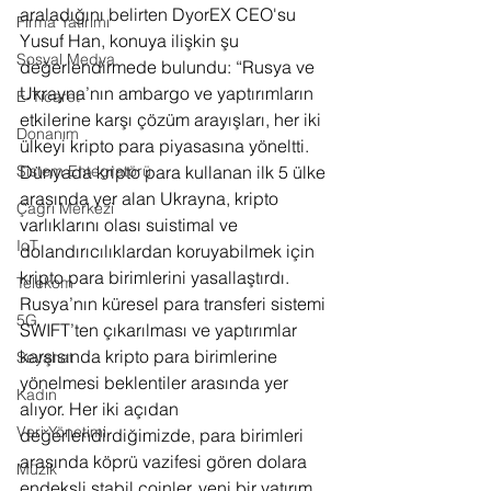
araladığını belirten DyorEX CEO'su 
Firma Yatırımı
Yusuf Han, konuya ilişkin şu 
Sosyal Medya
değerlendirmede bulundu: “Rusya ve 
Ukrayna’nın ambargo ve yaptırımların 
E-Ticaret
etkilerine karşı çözüm arayışları, her iki 
Donanım
ülkeyi kripto para piyasasına yöneltti. 
Dünyada kripto para kullanan ilk 5 ülke 
Sistem Entegratörü
arasında yer alan Ukrayna, kripto 
Çağrı Merkezi
varlıklarını olası suistimal ve 
IoT
dolandırıcılıklardan koruyabilmek için 
kripto para birimlerini yasallaştırdı. 
Telekom
Rusya’nın küresel para transferi sistemi 
5G
SWIFT’ten çıkarılması ve yaptırımlar 
karşısında kripto para birimlerine 
Seyahat
yönelmesi beklentiler arasında yer 
Kadın
alıyor. Her iki açıdan 
Veri Yönetimi
değerlendirdiğimizde, para birimleri 
arasında köprü vazifesi gören dolara 
Müzik
endeksli stabil coinler, yeni bir yatırım 