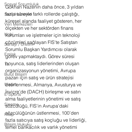
Sosyal Sorumluluk
Gökhan Nazenin daha önce, 3 yıldan 
fazla süreyle farklı rollerde çalıştığı, 
Satış Haberleri
küresel alanda faaliyet gösteren, her 
Veri Merkezleri
ölçekten ve her sektörden finans 
Hobi
kurumları ve işletmeler için teknoloji 
çözümleri sağlayan FIS'te Satıştan 
Sanayi / Üretim
Sorumlu Başkan Yardımcısı olarak 
Emlak
görev yapmaktaydı. Görev süresi 
boyunca, satış liderlerinden oluşan 
TV
organizasyonun yönetimi, Avrupa 
Bulut Bilişim
pazarı için satış ve ürün stratejisi 
Ulaşım
belirlenmesi, Almanya, Avusturya ve 
İsviçre’de (DACH) birleşme ve satın 
E-Sports
alma faaliyetlerinin yönetimi ve satış 
Sinema
sözcülüğü, FIS'in Avrupa'daki 
sözcülüğünün üstlenmesi, 100’den 
Kitap
fazla satıcıya satış koçluğu ve liderliği, 
Bilişim Hukuku
temel bankacılık ve varlık yönetimi 