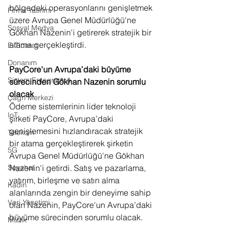
bölgedeki operasyonlarını genişletmek 
Firma Yatırımı
üzere Avrupa Genel Müdürlüğü'ne 
Sosyal Medya
Gökhan Nazenin'i getirerek stratejik bir 
atama gerçekleştirdi.
E-Ticaret
Donanım
PayCore'un Avrupa’daki büyüme 
Sistem Entegratörü
sürecinden Gökhan Nazenin sorumlu 
olacak
Çağrı Merkezi
Ödeme sistemlerinin lider teknoloji 
IoT
şirketi PayCore, Avrupa’daki 
genişlemesini hızlandıracak stratejik 
Telekom
bir atama gerçekleştirerek şirketin 
5G
Avrupa Genel Müdürlüğü'ne Gökhan 
Seyahat
Nazenin'i getirdi. Satış ve pazarlama, 
yatırım, birleşme ve satın alma 
Kadın
alanlarında zengin bir deneyime sahip 
Veri Yönetimi
olan Nazenin, PayCore'un Avrupa’daki 
büyüme sürecinden sorumlu olacak.
Müzik