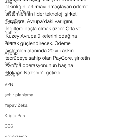
Sağlık
etkinliğini artırmayı amaçlayan ödeme 
Corona Virus
sistemlerinin lider teknoloji şirketi 
PayCore, Avrupa'daki varlığını, 
Covid19
İngiltere başta olmak üzere Orta ve 
Netflix
Kuzey Avrupa ülkelerini odağına 
Zoom
alarak güçlendirecek. Ödeme 
sistemleri alanında 20 yılı aşkın 
Airbnb
tecrübeye sahip olan PayCore, şirketin 
Güvenlik
Avrupa operasyonunun başına 
Gökhan Nazenin'i getirdi. 
Google
VPN
şehir planlama
Yapay Zeka
Kripto Para
CBS
Projeksiyon