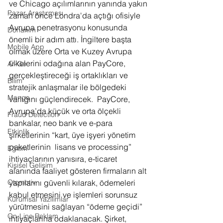
ve Chicago açılımlarının yanında yakın 
Pazar Araştırması
zaman önce Londra'da açtığı ofisiyle 
Avrupa penetrasyonu konusunda 
Donanım
önemli bir adım attı. İngiltere başta 
Mobile App
olmak üzere Orta ve Kuzey Avrupa 
ülkelerini odağına alan PayCore, 
Ar-Ge
gerçekleştireceği iş ortaklıkları ve 
Bilim
stratejik anlaşmalar ile bölgedeki 
Manga
varlığını güçlendirecek.  PayCore, 
Avrupa’da küçük ve orta ölçekli 
Fraud Detection
bankalar, neo bank ve e-para  
Etkinlik
şirketlerinin “kart, üye işyeri yönetim 
paketlerinin  lisans ve processing” 
Eğitim
ihtiyaçlarının yanısıra, e-ticaret 
Kişisel Gelişim
alanında faaliyet gösteren firmaların alt 
Otomotiv
yapılarını güvenli kılarak, ödemeleri 
kabul etmesini ve işlemleri sorunsuz 
Kurumsal Yazılımlar
yürütmesini sağlayan “ödeme geçidi” 
On-Line Reklam
ihtiyaçlarına odaklanacak. Şirket, 