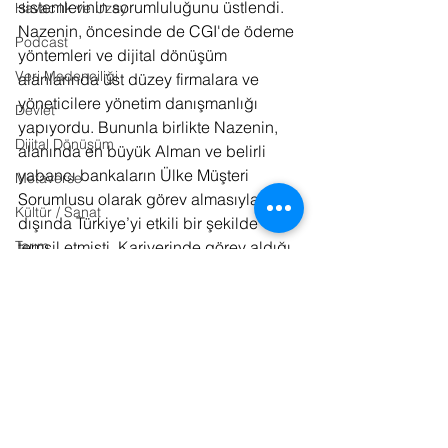
sistemlerinin sorumluluğunu üstlendi. 
Havacılık ve Uzay
Nazenin, öncesinde de CGI'de ödeme 
Podcast
yöntemleri ve dijital dönüşüm 
Veri Madenciliği
alanlarında üst düzey firmalara ve 
yöneticilere yönetim danışmanlığı 
Devlet
yapıyordu. Bununla birlikte Nazenin, 
Dijital Dönüşüm
alanında en büyük Alman ve belirli 
yabancı bankaların Ülke Müşteri 
Metaverse
Sorumlusu olarak görev almasıyla, yurt 
Kültür / Sanat
dışında Türkiye’yi etkili bir şekilde 
Tarım
temsil etmişti. Kariyerinde görev aldığı 
bilgi teknolojileri danışmanlığı rolü 
Kurumsal İletişim
sırasında sektör hakkında 
Gastronomi
derinlemesine bilgi edinen Gökhan 
Nazenin, fintech dünyasında 15 yılı 
Fotoğraf
aşkın deneyime sahip. 
Lojistik
Tasarım
Kaynaklar: