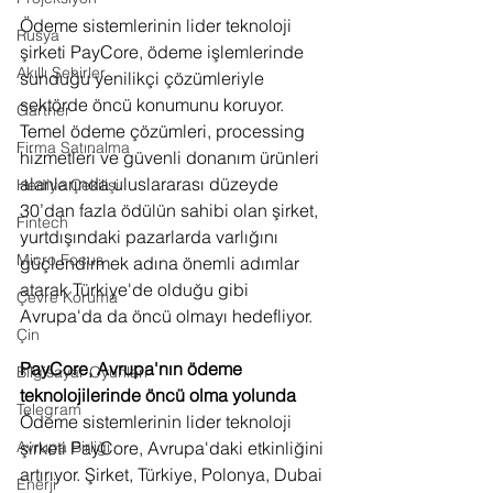
Ödeme sistemlerinin lider teknoloji 
Rusya
şirketi PayCore, ödeme işlemlerinde 
Akıllı Şehirler
sunduğu yenilikçi çözümleriyle 
sektörde öncü konumunu koruyor. 
Gartner
Temel ödeme çözümleri, processing 
Firma Satınalma
hizmetleri ve güvenli donanım ürünleri 
alanlarında uluslararası düzeyde 
Hediye Çekilişi
30’dan fazla ödülün sahibi olan şirket, 
Fintech
yurtdışındaki pazarlarda varlığını 
Micro Focus
güçlendirmek adına önemli adımlar 
atarak Türkiye'de olduğu gibi 
Çevre Koruma
Avrupa'da da öncü olmayı hedefliyor. 
Çin
PayCore, Avrupa'nın ödeme 
Bilgisayar Oyunları
teknolojilerinde öncü olma yolunda
Telegram
Ödeme sistemlerinin lider teknoloji 
Avrupa Birliği
şirketi PayCore, Avrupa'daki etkinliğini 
artırıyor. Şirket, Türkiye, Polonya, Dubai 
Enerji