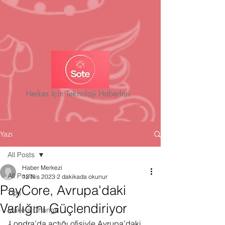
Herkes İçin Teknoloji Haberleri
Yazı
All Posts
Haber Merkezi
All Posts
12 Nis 2023
2 dakikada okunur
PayCore, Avrupa'daki
Tips
Varlığını Güçlendiriyor
Make a Change
Londra’da açtığı ofisiyle Avrupa’daki 