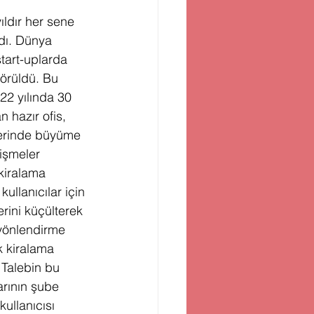
ldır her sene 
dı. Dünya 
tart-uplarda 
görüldü. Bu 
22 yılında 30 
 hazır ofis, 
elerinde büyüme 
lişmeler 
kiralama 
llanıcılar için 
erini küçülterek 
 yönlendirme 
k kiralama 
. Talebin bu 
rının şube 
ullanıcısı 