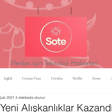
Ana Sayfa
Haftanın Videosu
Hakkımızda
Herkes İçin Teknoloji Haberleri
Sağlık
Corona Virus
Covid19
Netflix
Zoom
Şub 2021
4 dakikada okunur
a
Yapay Zeka
Kripto Para
CBS
Projeksiyon
Rusy
eni Alışkanlıklar Kazandı