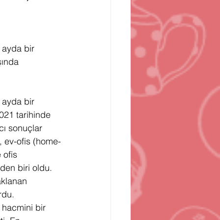
n
Bilgisayar Oyunları
 ayda bir 
şında 
 ayda bir 
021 tarihinde 
cı sonuçlar 
, ev-ofis (home-
ofis 
en biri oldu. 
aklanan 
rdu. 
 hacmini bir 