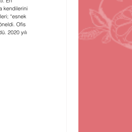
ti. En 
a kendilerini 
eri; “esnek 
neldi. Ofis 
ü. 2020 yılı 