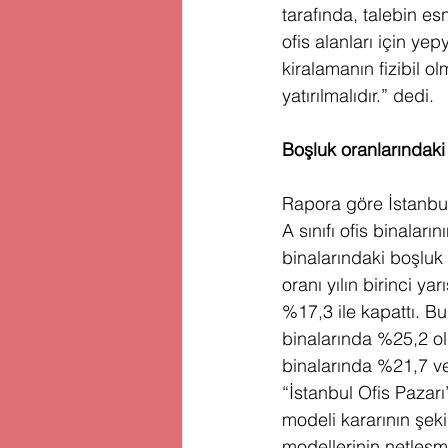
tarafında, talebin e
ofis alanları için ye
kiralamanın fizibil 
yatırılmalıdır.” dedi. 
Boşluk oranlarındaki
Rapora göre İstanbul
A sınıfı ofis binalar
binalarındaki boşluk 
oranı yılın birinci y
%17,3 ile kapattı. Bu
binalarında %25,2 old
binalarında %21,7 ve
“İstanbul Ofis Pazarı
modeli kararının şek
modellerinin netleşm