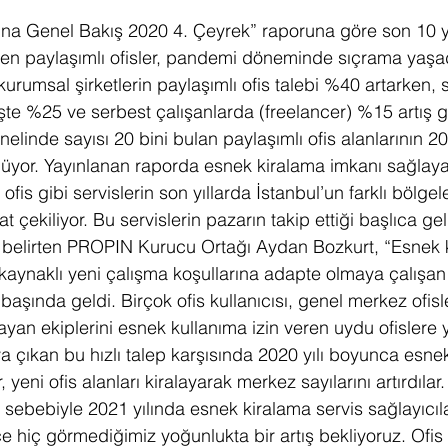
ı’na Genel Bakış 2020 4. Çeyrek” raporuna göre son 10 yı
n paylaşımlı ofisler, pandemi döneminde sıçrama yaşa
rumsal şirketlerin paylaşımlı ofis talebi %40 artarken, s
işte %25 ve serbest çalışanlarda (freelancer) %15 artış 
inde sayısı 20 bini bulan paylaşımlı ofis alanlarının 20
üyor. Yayınlanan raporda esnek kiralama imkanı sağlayan
ı ofis gibi servislerin son yıllarda İstanbul’un farklı bölg
t çekiliyor. Bu servislerin pazarın takip ettiği başlıca ge
ı belirten PROPIN Kurucu Ortağı Aydan Bozkurt, “Esnek 
aynaklı yeni çalışma koşullarına adapte olmaya çalışan ku
 başında geldi. Birçok ofis kullanıcısı, genel merkez ofisl
yan ekiplerini esnek kullanıma izin veren uydu ofislere
ya çıkan bu hızlı talep karşısında 2020 yılı boyunca esne
r, yeni ofis alanları kiralayarak merkez sayılarını artırdılar
ebebiyle 2021 yılında esnek kiralama servis sağlayıcıla
 hiç görmediğimiz yoğunlukta bir artış bekliyoruz. Ofis k