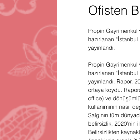
Ofisten B
Gartner
Firma Satınalma
H
Propin Gayrimenkul v
Telegram
Avrupa Birliği
En
hazırlanan “İstanbul
yayınlandı.
Propin Gayrimenkul v
hazırlanan “İstanbul
yayınlandı. Rapor, 2
ortaya koydu. Rapora
office) ve dönüşüml
kullanımının nasıl d
Salgının tüm dünyad
belirsizlik, 2020’nin 
Belirsizlikten kayna