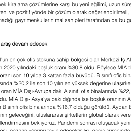
snek kiralama çözümlerine karşı bu yeni eğilimi, uzun sür
pyeni ve pozitif yönde bir çözüm olarak değerlendirilmeli,
olmadığı gayrimenkullerin mal sahipleri tarafından da bu
 artış devam edecek 
’un en çok ofis stokuna sahip bölgesi olan Merkezi İş Al
ının 2020 yılındaki boşluk oranı %30,8 oldu. Böylece MİA’dak
oranı son 10 yılda 3 kattan fazla büyüdü. B sınıfı ofis bin
arısında %20,2 ile son 10 yılın en yüksek değerine ulaşırken
 oran MİA Dışı-Avrupa’daki A sınıfı ofis binalarında %22,2;
u. MİA Dışı- Asya’ya bakıldığında ise boşluk oranının A s
 B sınıfı ofis binalarında %16,7 olduğu görüldü. Aydan B
’nın geleceğini, uluslararası şirketlerin global olarak ver
illendirmesini bekliyoruz. Pandemi sonrası oluşacak yeni
esi, pazarın yönünü tayin edecektir. Bu geçiş sürecinde 