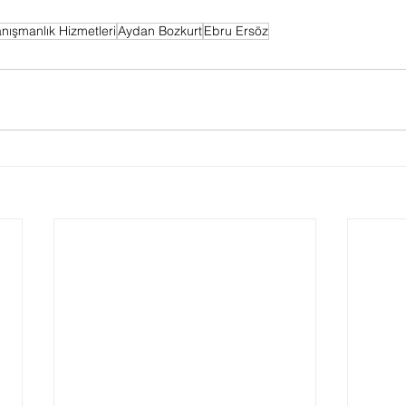
nışmanlık Hizmetleri
Aydan Bozkurt
Ebru Ersöz