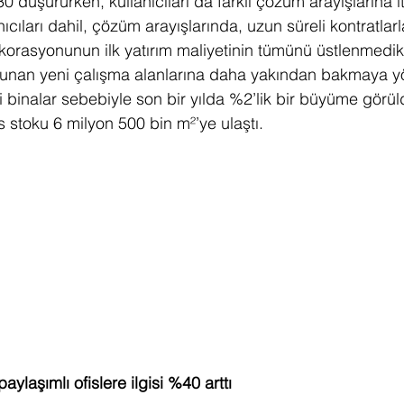
0 düşürürken, kullanıcıları da farklı çözüm arayışlarına it
ıcıları dahil, çözüm arayışlarında, uzun süreli kontratlarl
orasyonunun ilk yatırım maliyetinin tümünü üstlenmedikl
 sunan yeni çalışma alanlarına daha yakından bakmaya yö
binalar sebebiyle son bir yılda %2’lik bir büyüme görüld
 stoku 6 milyon 500 bin m²’ye ulaştı. 
aylaşımlı ofislere ilgisi %40 arttı  