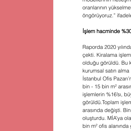
oranlarının yükselm
öngörüyoruz.” ifadele
İşlem hacminde %30
Raporda 2020 yılında 
çekti. Kiralama işle
olduğu görüldü. Bu 
kurumsal satın alma 
İstanbul Ofis Pazarı
bin - 15 bin m² aras
işlemlerin %16’sı, bü
görüldü.Toplam işlem
arasında değişti. Bi
oluşturdu. MİA’ya ol
bin m² ofis alanında