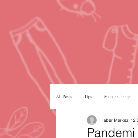
All Posts
Tips
Make a Change
Haber Merkezi
12 
Google
VPN
şehir planlam
Pandemi Y