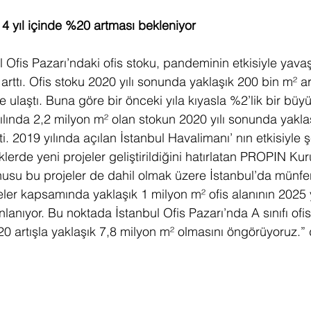
n 4 yıl içinde %20 artması bekleniyor 
 Ofis Pazarı’ndaki ofis stoku, pandeminin etkisiyle yavaş
 arttı. Ofis stoku 2020 yılı sonunda yaklaşık 200 bin m² a
 ulaştı. Buna göre bir önceki yıla kıyasla %2’lik bir büy
ılında 2,2 milyon m² olan stokun 2020 yılı sonunda yaklaş
. 2019 yılında açılan İstanbul Havalimanı’ nın etkisiyle ş
klerde yeni projeler geliştirildiğini hatırlatan PROPIN Ku
usu bu projeler de dahil olmak üzere İstanbul’da münfer
ler kapsamında yaklaşık 1 milyon m² ofis alanının 2025 yı
lanıyor. Bu noktada İstanbul Ofis Pazarı’nda A sınıfı ofi
0 artışla yaklaşık 7,8 milyon m² olmasını öngörüyoruz.” 