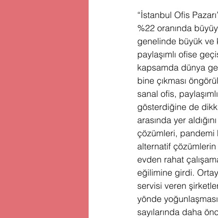
“İstanbul Ofis Pazar
%22 oranında büyüye
genelinde büyük ve ku
paylaşımlı ofise geç
kapsamda dünya genel
bine çıkması öngörül
sanal ofis, paylaşıml
gösterdiğine de dikka
arasında yer aldığın
çözümleri, pandemi k
alternatif çözümlerin
evden rahat çalışama
eğilimine girdi. Orta
servisi veren şirketle
yönde yoğunlaşması s
sayılarında daha önce