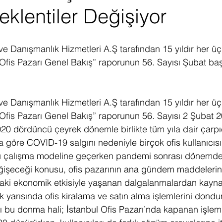
eklentiler Değişiyor
ediye Çekilişi
Fintech
Micro Focus
Çevre Koruma
Çi
e Danışmanlık Hizmetleri A.Ş tarafından 15 yıldır her üç
erji
Pazar Araştırması
 Ofis Pazarı Genel Bakış” raporunun 56. Sayısı Şubat ba
e Danışmanlık Hizmetleri A.Ş tarafından 15 yıldır her üç
 Ofis Pazarı Genel Bakış” raporunun 56. Sayısı 2 Şubat 2
020 dördüncü çeyrek dönemle birlikte tüm yıla dair çarpı
 göre COVID-19 salgını nedeniyle birçok ofis kullanıcısı
ü çalışma modeline geçerken pandemi sonrası dönemde 
eğişeceği konusu, ofis pazarının ana gündem maddelerind
aki ekonomik etkisiyle yaşanan dalgalanmalardan kayn
ilk yarısında ofis kiralama ve satın alma işlemlerini dondu
klı bu donma hali; İstanbul Ofis Pazarı’nda kapanan işlem