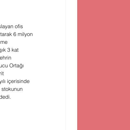
layan ofis 
rtarak 6 milyon 
üme 
ık 3 kat 
ehrin 
rucu Ortağı 
it 
lı içerisinde 
s stokunun 
dedi.  