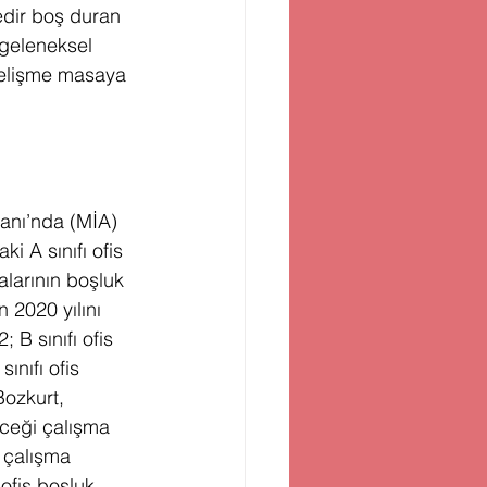
edir boş duran 
 geleneksel 
 gelişme masaya 
anı’nda (MİA) 
i A sınıfı ofis 
alarının boşluk 
 2020 yılını 
 B sınıfı ofis 
ınıfı ofis 
ozkurt, 
eceği çalışma 
 çalışma 
ofis boşluk 