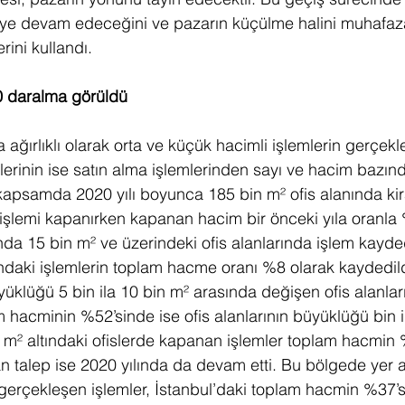
eye devam edeceğini ve pazarın küçülme halini muhafaz
rini kullandı. 
 daralma görüldü
ağırlıklı olarak orta ve küçük hacimli işlemlerin gerçekl
mlerinin ise satın alma işlemlerinden sayı ve hacim bazın
kapsamda 2020 yılı boyunca 185 bin m² ofis alanında ki
işlemi kapanırken kapanan hacim bir önceki yıla oranla 
’nda 15 bin m² ve üzerindeki ofis alanlarında işlem kayd
ındaki işlemlerin toplam hacme oranı %8 olarak kaydedil
yüklüğü 5 bin ila 10 bin m² arasında değişen ofis alanlar
 hacminin %52’sinde ise ofis alanlarının büyüklüğü bin i
n m² altındaki ofislerde kapanan işlemler toplam hacmin
an talep ise 2020 yılında da devam etti. Bu bölgede yer a
 gerçekleşen işlemler, İstanbul’daki toplam hacmin %37’si