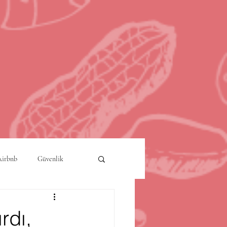
Airbnb
Güvenlik
a
Akıllı Şehirler
rdı,