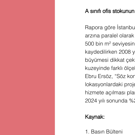
A sınıfı ofis stokunu
Rapora göre İstanbul
arzına paralel olarak
500 bin m² seviyesine
kaydedilirken 2008 y
büyümesi dikkat çekti
kuzeyinde farklı ölçe
Ebru Ersöz, “Söz kon
lokasyonlardaki proje
hizmete açılması plan
2024 yılı sonunda %2
Kaynak:
1. Basın Bülteni