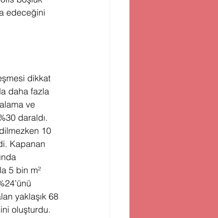
a edeceğini 
eşmesi dikkat 
da daha fazla 
ralama ve 
%30 daraldı. 
edilmezken 10 
di. Kapanan 
ında 
la 5 bin m² 
 %24’ünü 
lan yaklaşık 68 
ni oluşturdu. 