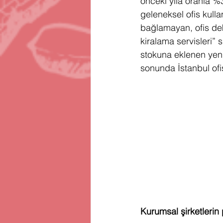
önceki yıla oranla %3
geleneksel ofis kullan
bağlamayan, ofis dek
kiralama servisleri”
stokuna eklenen yeni 
sonunda İstanbul ofis
Kurumsal şirketlerin p