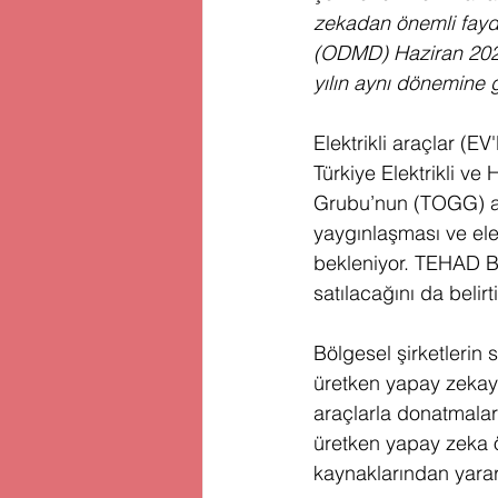
zekadan önemli faydal
(ODMD) Haziran 2023
yılın aynı dönemine g
Elektrikli araçlar (E
Türkiye Elektrikli ve
Grubu’nun (TOGG) açı
yaygınlaşması ve elek
bekleniyor. TEHAD Ba
satılacağını da belirti
Bölgesel şirketlerin 
üretken yapay zekayı 
araçlarla donatmalar
üretken yapay zeka öz
kaynaklarından yararl