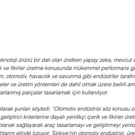
knoloji ürünü bir dalı olan üretken yapay zeka, mevcut v
k ve fikirler üretme konusunda mükemmel performans gös
im, otomotiv, havacılık ve savunma gibi endüstriler tarafı
er ve üretim yöntemleri de dahil olmak üzere belirli am
arlanmış parçalar tasarlamak için kullanılıyor. 
 olarak şunları söyledi: “Otomotiv endüstrisi söz konusu 
liştirici kriterlerine dayalı yenilikçi içerik ve fikirler ür
olanak sağlayarak araç tasarlamayı ve geliştirmeyi yeni
tarını elinde tutuyor. Türkiye’nin otomotiv endüstrisi, ür