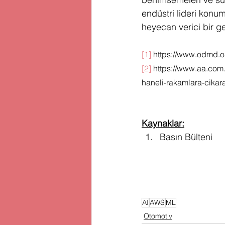
endüstri lideri konum
heyecan verici bir ge
[1]
 https://www.odmd.
[2]
 https://www.aa.com.
haneli-rakamlara-cika
Kaynaklar:
Basın Bülteni
AI
AWS
ML
Otomotiv