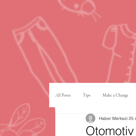
All Posts
Tips
Make a Change
Haber Merkezi
25 
Google
VPN
şehir planlam
Otomotiv