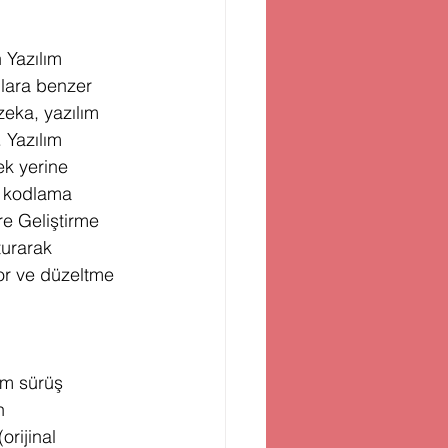
 Yazılım 
nlara benzer 
eka, yazılım 
 Yazılım 
ek yerine 
r kodlama 
e Geliştirme 
turarak 
iyor ve düzeltme 
om sürüş 
n 
rijinal 