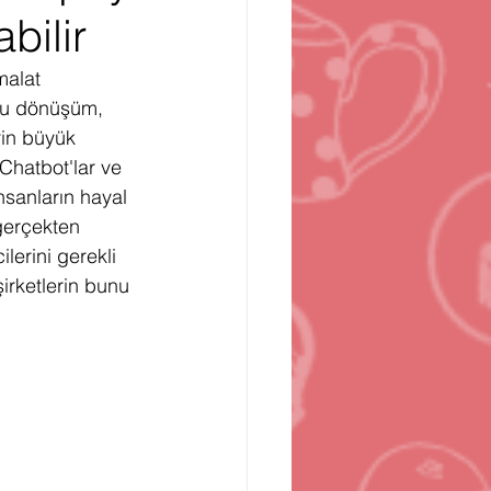
bilir
n
Bilgisayar Oyunları
malat 
Bu dönüşüm, 
rin büyük 
Chatbot'lar ve 
nsanların hayal 
 gerçekten 
lerini gerekli 
irketlerin bunu 