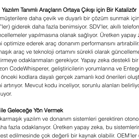
azılım Tanımlı Araçların Ortaya Çıkışı için Bir Katalizör
 müşterilere daha çevik ve duyarlı bir çözüm sunmak için
'ler) giderek daha fazla benimsiyor. SDV'ler, akıllı telefo
cellemeler yapılmasına olanak sağlıyor. Üretken yapay z
ni optimize ederek araç donanım performansını artırabilir.
aşık araç ve teknoloji ortamını sürekli olarak güncellem
iştirmeye odaklanmaları gerekiyor. Yapay zeka destekli bi
on CodeWhisperer, geliştiricilerin yorumlarına ve Entegr
 önceki kodlara dayalı gerçek zamanlı kod önerileri oluş
ini artırıyor. Mevcut kodu inceliyor, sorunlu alanları belirl
nuyor.
 ile Geleceğe Yön Vermek
 karmaşık yazılım ve donanım sistemleri gerektiren oton
aha fazla odaklanıyor. Üretken yapay zeka, bu sistemleri
st edilmesinde çok değerli bir kaynak olabilir. OEM'ler (o