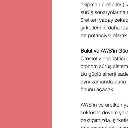
ekipman üreticileri),
sürüş senaryolarına 
üretken yapay zekadan
şirketlerinin daha fa
de potansiyel olarak ar
Bulut ve AWS'in Güc
Otomotiv endüstrisi
otonom sürüş sisteml
Bu güçlü sinerji sad
aynı zamanda daha gü
önünü açacak.
AWS'in ve üretken yap
sektörde devrim yar
baktığımızda, şirketl
benimsemeleri ve sür