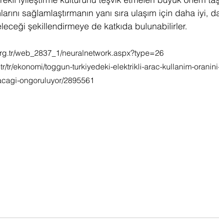
larını sağlamlaştırmanın yanı sıra ulaşım için daha iyi, d
leceği şekillendirmeye de katkıda bulunabilirler.
org.tr/web_2837_1/neuralnetwork.aspx?type=26
tr/tr/ekonomi/toggun-turkiyedeki-elektrikli-arac-kullanim-oranin
racagi-ongoruluyor/2895561