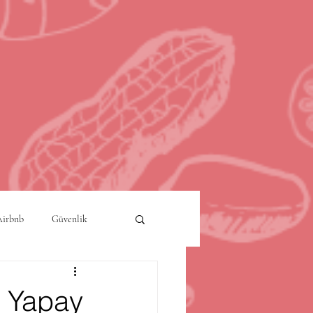
Airbnb
Güvenlik
a
Akıllı Şehirler
n Yapay