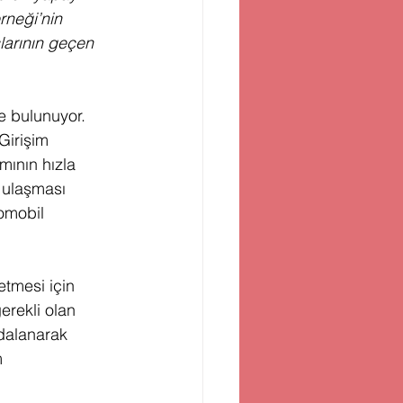
rneği’nin 
arının geçen 
de bulunuyor. 
Girişim 
mının hızla 
 ulaşması 
omobil 
etmesi için 
erekli olan 
ydalanarak 
m 