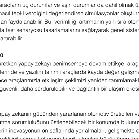
 araçların uç durumlar ve aşırı durumlar da dahil olmak üz
nasıl tepki verdiğini değerlendiren simülasyonlar oluştur
 faydalanabilir. Bu, verimliliği artırmanın yanı sıra otom
zla test senaryosu tasarlamalarını sağlayarak genel siste
tırabilir. 
ü 
 üretken yapay zekayı benimsemeye devam ettikçe, araç 
erinde ve yazılım tanımlı araçlarda kayda değer gelişmele
ece araçlarımızla etkileşim şeklimizi yeniden tanımlamak
venli, daha sürdürülebilir ve bağlantılı bir ulaşım ekos
ay zekanın gücünden yararlanan otomotiv üreticileri ve ge
atma sorumluluğunu üstlenebilecek bir konumda bulunu
erin inovasyonun ön saflarında yer almaları, gelişmekte ol
ekli iyileştirme kültürünü teşvik etmeleri büyük önem taş