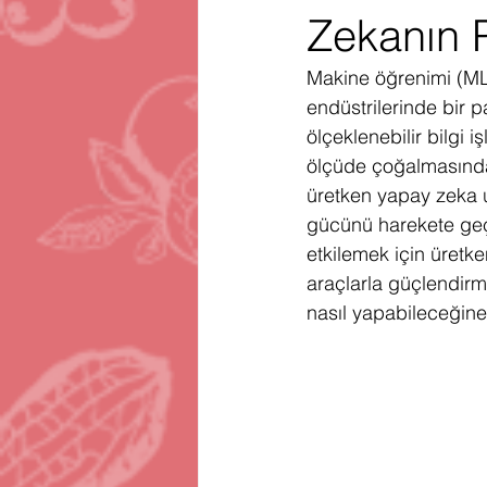
Zekanın P
Gartner
Firma Satınalma
H
Makine öğrenimi (ML) 
endüstrilerinde bir 
Telegram
Avrupa Birliği
En
ölçeklenebilir bilgi 
ölçüde çoğalmasından
üretken yapay zeka u
gücünü harekete geçir
etkilemek için üretke
araçlarla güçlendirm
nasıl yapabileceğine 