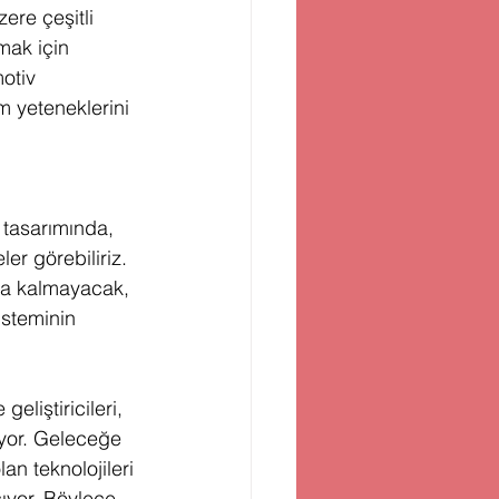
ere çeşitli 
mak için 
otiv 
m yeteneklerini 
tasarımında, 
r görebiliriz. 
la kalmayacak, 
isteminin 
liştiricileri, 
yor. Geleceğe 
an teknolojileri 
ıyor. Böylece 