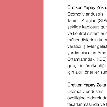
Üretken Yapay Zeka: Y
Otomotiv endüstrisi,
Tanımlı Araçları (SDV
şekilde kablosuz gün
ve kontrol sistemleri
mühendislerinin karm
yaratıcı işlevler gel
yardımcısı olan Amaz
Ortamlarındaki (IDE)
geliştirici üretkenliğ
için akıllı öneriler su
Üretken Yapay Zeka
Otomotiv endüstrisi,
özelliğine giderek d
tasarlanmasında ve te