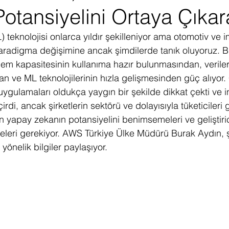
otansiyelini Ortaya Çıkara
ediye Çekilişi
Fintech
Micro Focus
Çevre Koruma
Çi
teknolojisi onlarca yıldır şekilleniyor ama otomotiv ve i
paradigma değişimine ancak şimdilerde tanık oluyoruz. 
erji
Pazar Araştırması
işlem kapasitesinin kullanıma hazır bulunmasından, verile
 ve ML teknolojilerinin hızla gelişmesinden güç alıyor. 
ygulamaları oldukça yaygın bir şekilde dikkat çekti ve i
di, ancak şirketlerin sektörü ve dolayısıyla tüketicileri
n yapay zekanın potansiyelini benimsemeleri ve geliştirici
eleri gerekiyor. AWS Türkiye Ülke Müdürü Burak Aydın, ş
yönelik bilgiler paylaşıyor.