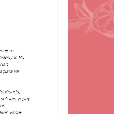
erilere 
teriyor. Bu 
ndan 
açlara ve 
olduğunda, 
etmek için yapay 
den 
etken yapay 