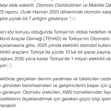
ar elde edebilir. Otomotiv Distribütörleri ve Mobilite De
 raporu, Ocak-Haziran 2023 döneminde otomotiv satışl
öre yüzde 54,7 arttığını gösteriyor.”
[1]
V'ler) söz konusu olduğunda Türkiye’nin iddialı hedefleri 
 Hibrid Araçlar Derneği (TEHAD) ile Türkiye’nin Otomobili 
klamasına göre, 2025 yılında elektrikli otomobil kullanı
trikli araçların Türkiye’de yüzde 10’luk bir pazar payına
şkanı 2030 yılına kadar Türkiye’de 1 milyon elektrikli ot
yor.
[2]
sektörde gerçekten devrim yaratması ve tüketicileri cezb
gönülden benimsemeleri ve geliştiricilerini başarı için g
ı gerekiyor. Otomotiv üreticileri, AWS hizmetlerinden fa
elliklerini ölçeklendirmek için gereken güçlü bilgi işle
anabilir. 