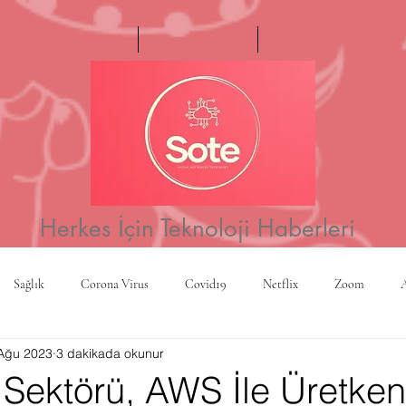
Ana Sayfa
Haftanın Videosu
Hakkımızda
Herkes İçin Teknoloji Haberleri
Sağlık
Corona Virus
Covid19
Netflix
Zoom
Ağu 2023
3 dakikada okunur
a
Yapay Zeka
Kripto Para
CBS
Projeksiyon
Rusy
 Sektörü, AWS İle Üretke