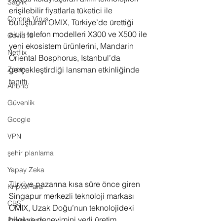
Sağlık
erişilebilir fiyatlarla tüketici ile 
Corona Virus
buluşturan OMIX, Türkiye’de ürettiği 
akıllı telefon modelleri X300 ve X500 ile
Covid19
yeni ekosistem 
ürünlerini, Mandarin 
Netflix
Oriental Bosphorus, Istanbul’da 
Zoom
gerçekleştirdiği lansman etkinliğinde 
tanıttı.
Airbnb
Güvenlik
Google
VPN
şehir planlama
Yapay Zeka
Türkiye pazarına kısa süre önce giren 
Kripto Para
Singapur merkezli teknoloji markası 
CBS
OMIX, Uzak Doğu’nun teknolojideki 
bilgi ve deneyimini yerli üretim 
Projeksiyon