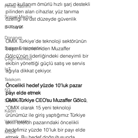
uzun kullanım ömürlü hızlı şarj destekli 
Firma Yatırımı
pilinden alan cihazlar, yüz tanıma 
Sosyal Medya
özelliği ile üst düzeyde güvenlik 
sunuyor.
E-Ticaret
Donanım
OMIX Türkiye’de teknoloji sektörünün 
başarılı isimlerinden Muzaffer 
Sistem Entegratörü
Gölcü’nün liderliğindeki deneyimli bir 
Çağrı Merkezi
ekibin yönettiği güçlü satış ve servis 
IoT
ağıyla dikkat çekiyor. 
Telekom
Öncelikli hedef yüzde 10’luk pazar 
5G
payı elde etmek
OMIX Türkiye CEO’su Muzaffer Gölcü
, 
Seyahat
“OMIX olarak 15 yeni teknoloji 
Kadın
ürünümüz ile giriş yaptığımız Türkiye 
Veri Yönetimi
akıllı telefon pazarındaki öncelikli 
hedefimiz yüzde 10’luk bir payı elde 
Müzik
etmek. Bu hedef doğrultusunda 