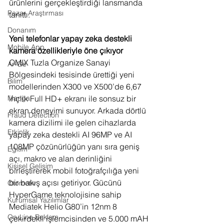
ürünlerini gerçekleştirdiği lansmanda 
Pazar Araştırması
tanıttı.
Donanım
Yeni telefonlar yapay zeka destekli 
Mobile App
kamera özellikleriyle öne çıkıyor
OMIX Tuzla Organize Sanayi 
Ar-Ge
Bölgesindeki tesisinde ürettiği yeni 
Bilim
modellerinden X300 ve X500’de 6,67 
inçlik Full HD+ ekranı ile sonsuz bir 
Manga
ekran deneyimi sunuyor. Arkada dörtlü 
Fraud Detection
kamera dizilimi ile gelen cihazlarda 
Etkinlik
yapay zeka destekli AI 96MP ve AI 
108MP çözünürlüğün yanı sıra geniş 
Eğitim
açı, makro ve alan derinliğini 
Kişisel Gelişim
birleştirerek mobil fotoğrafçılığa yeni 
bir bakış açısı getiriyor. Gücünü 
Otomotiv
HyperGame teknolojisine sahip 
Kurumsal Yazılımlar
Mediatek Helio G80’in 12nm 8 
On-Line Reklam
çekirdekli işlemcisinden ve 5.000 mAH 