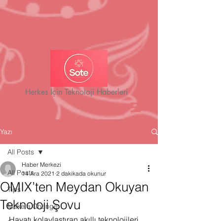
Herkes İçin Teknoloji Haberleri
Yazı
All Posts
Haber Merkezi
All Posts
14 Ara 2021
2 dakikada okunur
OMIX’ten Meydan Okuyan
Tips
Teknoloji Şovu
Make a Change
Hayatı kolaylaştıran akıllı teknolojileri 