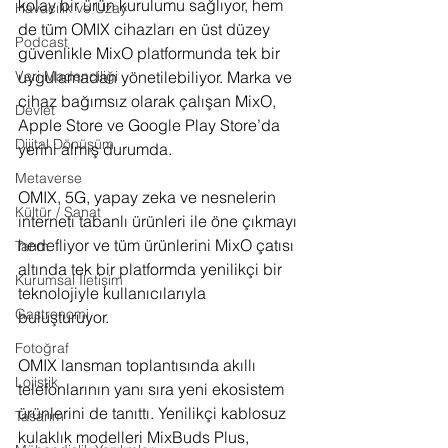
kolay bir ürün kurulumu sağlıyor, hem 
Havacılık ve Uzay
de tüm OMIX cihazları en üst düzey 
Podcast
güvenlikle MixO platformunda tek bir 
uygulamadan yönetilebiliyor. Marka ve 
Veri Madenciliği
cihaz bağımsız olarak çalışan MixO, 
Devlet
Apple Store ve Google Play Store’da 
Dijital Dönüşüm
yerini almış durumda.
Metaverse
OMIX, 5G, yapay zeka ve nesnelerin 
Kültür / Sanat
interneti tabanlı ürünleri ile öne çıkmayı 
hedefliyor ve tüm ürünlerini MixO çatısı 
Tarım
altında tek bir platformda yenilikçi bir 
Kurumsal İletişim
teknolojiyle kullanıcılarıyla 
Gastronomi
buluşturuyor. 
Fotoğraf
OMIX lansman toplantısında akıllı 
Lojistik
telefonlarının yanı sıra yeni ekosistem 
ürünlerini de tanıttı. Yenilikçi kablosuz 
Tasarım
kulaklık modelleri MixBuds Plus, 