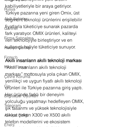
kabiliyetleriyle bir araya getiriyor. 
Rusya
Türkiye pazarına yeni giren Omix, üst 
Akıllı Şehirler
segment teknoloji ürünlerini erişilebilir 
fiyatlarla tüketiciye sunarak pazarda 
Gartner
fark yaratıyor. OMIX ürünleri, kaliteyi 
Firma Satınalma
ileri teknolojiyle birleştiriyor ve en 
kullanışlı haliyle tüketiciye sunuyor.
Hediye Çekilişi
Fintech
Akıllı insanların akıllı teknoloji markası
“Akıllı insanların akıllı teknoloji 
Micro Focus
markası” mottosuyla yola çıkan OMIX, 
Çevre Koruma
yenilikçi ve uygun fiyatlı akıllı teknoloji 
Çin
ürünleri ile Türkiye pazarına giriş yaptı. 
Her üründe farklı bir deneyim 
Bilgisayar Oyunları
yolculuğu yaşatmayı hedefleyen OMIX, 
Telegram
şık tasarımı ve yüksek teknolojisiyle 
dikkat çeken X300 ve X500 akıllı 
Avrupa Birliği
telefon modellerini ve ekosistem 
Enerji