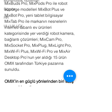
Mühendislik Yazılımları
MixBuds Pro, MixPods Pro ile robot 
süpürge modelleri MixBot Plus ve 
Sigorta
MixBot Pro, yeni tablet bilgisayar 
HR
MixTab Pro ile markanın nesnelerin 
UI / UX / CX
interneti tabanlı ev ürünleri 
kategorisinde yer verdiği robot kamera, 
bağlantı çözümleri; MixCam Pro, 
MixSocket Pro, MixPlug, MixLight Pro, 
MixWi-Fi Plus, MixWi-Fi Pro ve MixAir 
Desktop Pro’nun yer aldığı 15 ürün 
OMIX tarafından Türkiye pazarına 
sunuldu. 
OMIX’in en güçlü yönlerinden biri satış 
sonrası hizmetler
Türkiye genelinde OMIX Merkez Servis 
ile birlikte Genpa, KVK ve BDH 
servisleri sayesinde kullanıcılarına hızlı 
servis vermeyi amaçlayan OMIX, 