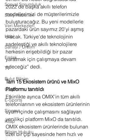
Sosyal Sorumluluk
2022’de başka akıllı telefon 
modellerimizi de müşterilerimizle 
Satış Haberleri
buluşturacağız. Bu yeni modellerle 
Veri Merkezleri
pazardaki ürün sayımız 20’yi aşmış 
olacak. Türkiye’de teknolojinin 
Hobi
sadeleştiği ve akıllı teknolojilere 
Sanayi / Üretim
herkesin erişebildiği bir pazar 
Emlak
yaratmak için çalışmaya devam 
edeceğiz” dedi.
TV
Bulut Bilişim
Tam 15 Ekosistem ürünü ve MixO 
Platformu tanıtıldı
Ulaşım
Etkinlikte ayrıca OMIX’in tüm akıllı 
E-Sports
telefonlarının ve ekosistem ürünlerinin 
Sinema
uyum içinde çalışmasını sağlayan 
yenilikçi platform MixO da tanıtıldı. 
Kitap
OMIX ekosistem ürünlerinde bulunan 
Bilişim Hukuku
özel bir çip sayesinde hem hızlı ve 