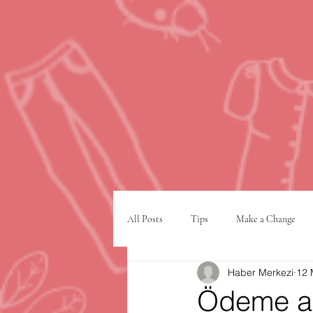
All Posts
Tips
Make a Change
Haber Merkezi
12 
Google
VPN
şehir planlam
Ödeme alı