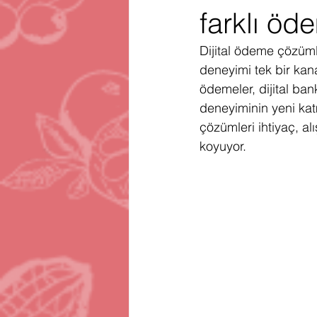
farklı öd
Gartner
Firma Satınalma
H
Dijital ödeme çözüml
deneyimi tek bir kana
Telegram
Avrupa Birliği
En
ödemeler, dijital ban
deneyiminin yeni katma
çözümleri ihtiyaç, al
koyuyor.