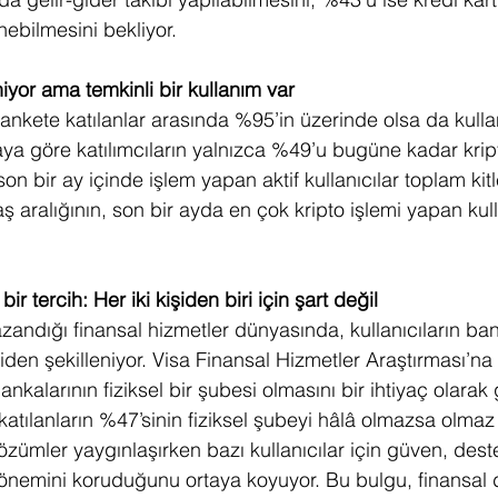
nebilmesini bekliyor.
iniyor ama temkinli bir kullanım var
ği ankete katılanlar arasında %95’in üzerinde olsa da kulla
aya göre katılımcıların yalnızca %49’u bugüne kadar krip
 son bir ay içinde işlem yapan aktif kullanıcılar toplam kit
ş aralığının, son bir ayda en çok kripto işlemi yapan kul
bir tercih: Her iki kişiden biri için şart değil
azandığı finansal hizmetler dünyasında, kullanıcıların ban
iden şekilleniyor. Visa Finansal Hizmetler Araştırması’na
 bankalarının fiziksel bir şubesi olmasını bir ihtiyaç olara
atılanların %47’sinin fiziksel şubeyi hâlâ olmazsa olmaz
çözümler yaygınlaşırken bazı kullanıcılar için güven, dest
 önemini koruduğunu ortaya koyuyor. Bu bulgu, finansal 