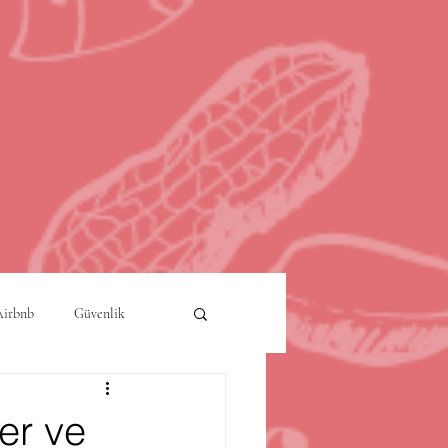
Airbnb
Güvenlik
a
Akıllı Şehirler
ler ve