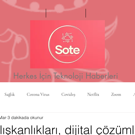
Ana Sayfa
Haftanın Videosu
Hakkımızda
Herkes İçin Teknoloji Haberleri
Sağlık
Corona Virus
Covid19
Netflix
Zoom
Mar
3 dakikada okunur
a
Yapay Zeka
Kripto Para
CBS
Projeksiyon
Rusy
şkanlıkları, dijital çözüm