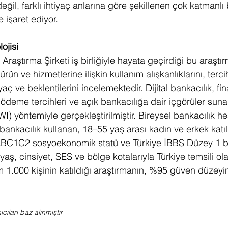
eğil, farklı ihtiyaç anlarına göre şekillenen çok katmanlı 
e işaret ediyor.
ojisi
Araştırma Şirketi iş birliğiyle hayata geçirdiği bu araştırm
ürün ve hizmetlerine ilişkin kullanım alışkanlıklarını, terci
yaç ve beklentilerini incelemektedir. Dijital bankacılık, fi
), ödeme tercihleri ve açık bankacılığa dair içgörüler suna
I) yöntemiyle gerçekleştirilmiştir. Bireysel bankacılık h
 bankacılık kullanan, 18–55 yaş arası kadın ve erkek katılı
BC1C2 sosyoekonomik statü ve Türkiye İBBS Düzey 1 b
 yaş, cinsiyet, SES ve bölge kotalarıyla Türkiye temsili ol
am 1.000 kişinin katıldığı araştırmanın, %95 güven düzey
ıları baz alınmıştır