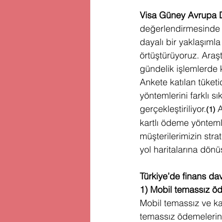
Visa Güney Avrupa D
değerlendirmesinde şu
dayalı bir yaklaşımla
örtüştürüyoruz. Araş
gündelik işlemlerde k
Ankete katılan tüketi
yöntemlerini farklı s
gerçekleştiriliyor.
 
(1)
kartlı ödeme yöntemle
müşterilerimizin stra
yol haritalarına dönü
Türkiye’de finans dav
1) Mobil temassız öd
Mobil temassız ve ka
temassız ödemelerin ö