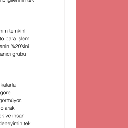
nım temkinli 
to para işlemi 
lenin %20’sini 
lanıcı grubu 
kalarla 
 göre 
k görmüyor.
 olarak 
ek ve insan 
deneyimin tek 