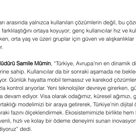
arı arasında yalnızca kullanılan çözümlerin değil, bu çö
arklılaştığını ortaya koyuyor; genç kullanıcılar hız ve ku
ken, orta yaş ve üzeri gruplar için güven ve alışkanlıklar 
r.
 Müdürü Samile Mümin
, “Türkiye, Avrupa’nın en dinamik d
ine sahip. Kullanıcılar da bir sonraki aşamada ne bekled
or. Günlük hayatta mobil temassız ve karekod çözümleriyl
la kontrol arıyorlar. Yeni teknolojiler devreye girerken, 
a devam ediyor. Visa olarak odağımız, küresel ağımızı, g
rtaklığı modelimizi bir araya getirerek, Türkiye’nin dijita
raki fazını ölçeklendirmek. Ekosistemimizle birlikte hem 
üvenli, hızlı ve kolay bir ödeme deneyimi sunan inovasyon
iyoruz” dedi.