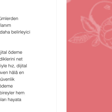
zümlerden 
llanım 
daha belirleyici 
ijital ödeme 
iklerini net 
e hız, dijital 
güven hâlâ en 
üvenlik 
l ödeme 
bireyler hem 
ları hayata 