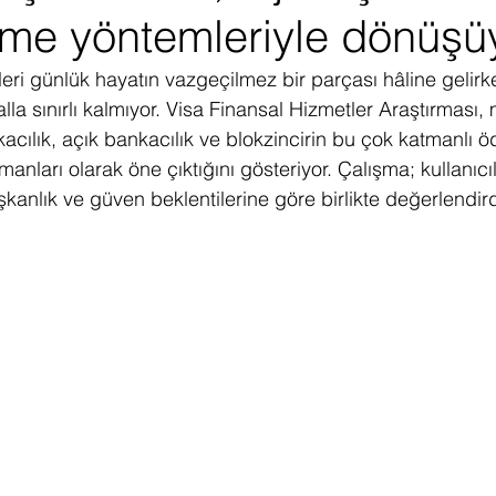
eme yöntemleriyle dönüşü
ediye Çekilişi
Fintech
Micro Focus
Çevre Koruma
Çi
eri günlük hayatın vazgeçilmez bir parçası hâline gelir
lla sınırlı kalmıyor. Visa Finansal Hizmetler Araştırması, 
erji
Pazar Araştırması
kacılık, açık bankacılık ve blokzincirin bu çok katmanlı 
nları olarak öne çıktığını gösteriyor. Çalışma; kullanıcıla
ışkanlık ve güven beklentilerine göre birlikte değerlendird