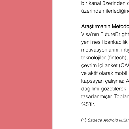
bir kanal üzerinden d
üzerinden ilerlediğin
Araştırmanın Metodol
Visa’nın FutureBright 
yeni nesil bankacılık 
motivasyonlarını, ihti
teknolojiler (fintech
çevrim içi anket (CAW
ve aktif olarak mobil
kapsayan çalışma; A
dağılımı gözetilerek,
tasarlanmıştır. Topl
%5’tir.
(1) 
Sadece Android kullanıc