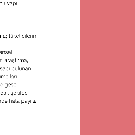
bir yapı 
a; tüketicilerin 
h 
nansal 
n araştırma, 
esabı bulunan 
mcıları 
ölgesel 
acak şekilde 
inde hata payı ±