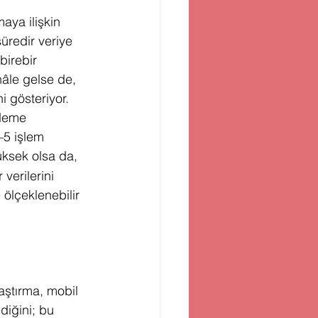
maya ilişkin 
üredir veriye 
birebir 
âle gelse de, 
 gösteriyor. 
ödeme 
–5 işlem 
üksek olsa da, 
verilerini 
 ölçeklenebilir 
aştırma, mobil 
diğini; bu 