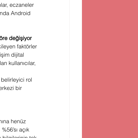
lar, eczaneler 
rında Android 
göre değişiyor
ileyen faktörler 
şim dijital 
n kullanıcılar, 
lirleyici rol 
rkezi bir 
amına henüz 
n %56’sı açık 
bilgilerinin tek 