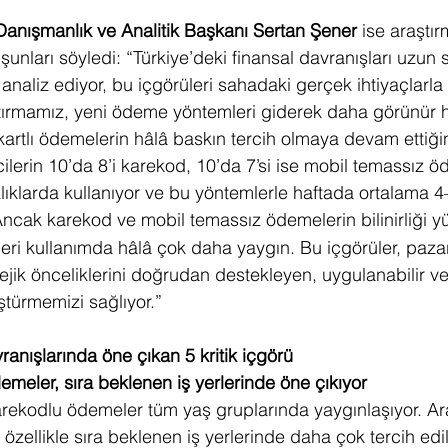
anışmanlık ve Analitik Başkanı Sertan Şener
 ise araştır
nları söyledi: “Türkiye’deki finansal davranışları uzun s
 analiz ediyor, bu içgörüleri sahadaki gerçek ihtiyaçlarla 
tırmamız, yeni ödeme yöntemleri giderek daha görünür h
artlı ödemelerin hâlâ baskın tercih olmaya devam ettiğini
cilerin 10’da 8’i karekod, 10’da 7’si ise mobil temassız 
ıklıklarda kullanıyor ve bu yöntemlerle haftada ortalama 4
Ancak karekod ve mobil temassız ödemelerin bilinirliği y
ri kullanımda hâlâ çok daha yaygın. Bu içgörüler, pazar 
tejik önceliklerini doğrudan destekleyen, uygulanabilir ve
ştürmemizi sağlıyor.”
ranışlarında öne çıkan 5 kritik içgörü
emeler, sıra beklenen iş yerlerinde öne çıkıyor
rekodlu ödemeler tüm yaş gruplarında yaygınlaşıyor. Ar
zellikle sıra beklenen iş yerlerinde daha çok tercih edil