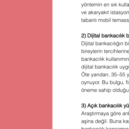
yöntemin en sık kulla
ve akaryakıt istasyo
tabanlı mobil temass
2) Dijital bankacılık
Dijital bankacılığın b
bireylerin tercihlerin
bankacılık kullanımın
dijital bankacılık uy
Öte yandan, 35–55 ya
oynuyor. Bu bulgu, f
öneme sahip olduğun
3) Açık bankacılık yü
Araştırmaya göre ank
aşina değil. Buna karş
bankacılık kapsamında