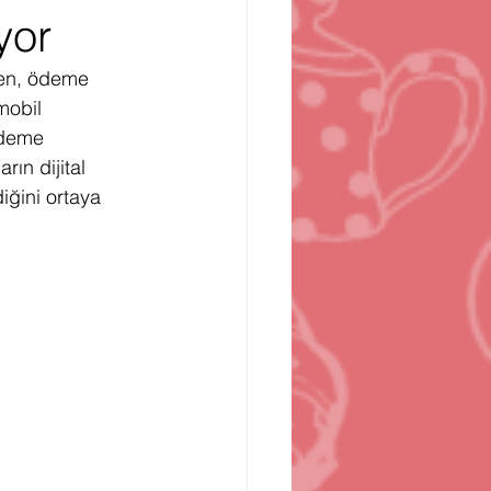
yor
n
Bilgisayar Oyunları
ken, ödeme 
mobil 
ödeme 
rın dijital 
iğini ortaya 