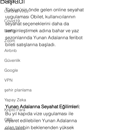
Başladı
Sağlık
Türkiye’nin önde gelen online seyahat 
Corona Virus
uygulaması Obilet, kullanıcılarının 
Covid19
seyahat seçeneklerini daha da 
zenginleştirmek adına bahar ve yaz 
Netflix
sezonlarında Yunan Adalarına feribot 
Zoom
bileti satışlarına başladı.
Airbnb
Güvenlik
Google
VPN
şehir planlama
Yapay Zeka
Yunan Adalarına Seyahat Eğilimleri:
Kripto Para
Bu yıl kapıda vize uygulaması ile 
CBS
ziyaret edilebilen Yunan Adalarına 
olan talebin beklenenden yüksek 
Projeksiyon