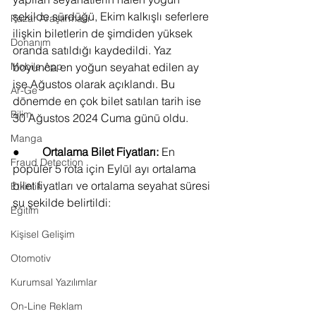
şekilde sürdüğü, Ekim kalkışlı seferlere 
Pazar Araştırması
ilişkin biletlerin de şimdiden yüksek 
Donanım
oranda satıldığı kaydedildi. Yaz 
boyunca en yoğun seyahat edilen ay 
Mobile App
ise Ağustos olarak açıklandı. Bu 
Ar-Ge
dönemde en çok bilet satılan tarih ise 
Bilim
30 Ağustos 2024 Cuma günü oldu.
Manga
●        
Ortalama Bilet Fiyatları: 
En 
Fraud Detection
popüler 5 rota için Eylül ayı ortalama 
bilet fiyatları ve ortalama seyahat süresi 
Etkinlik
şu şekilde belirtildi:
Eğitim
Kişisel Gelişim
Otomotiv
Kurumsal Yazılımlar
On-Line Reklam