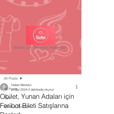
Herkes İçin Teknoloji Haberleri
Yazı
All Posts
Haber Merkezi
All Posts
21 Eyl 2024
2 dakikada okunur
Obilet, Yunan Adaları için
Tips
Feribot Bileti Satışlarına
Make a Change