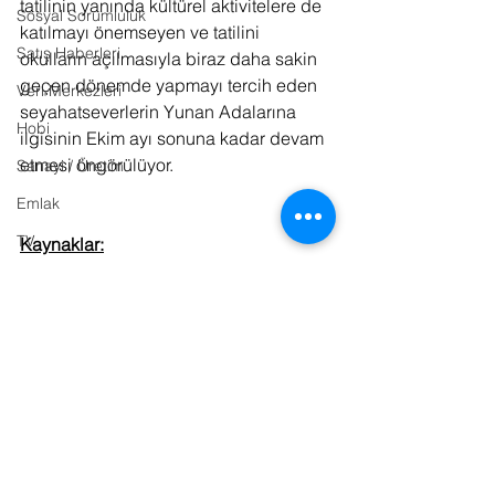
tatilinin yanında kültürel aktivitelere de 
Sosyal Sorumluluk
katılmayı önemseyen ve tatilini 
Satış Haberleri
okulların açılmasıyla biraz daha sakin 
geçen dönemde yapmayı tercih eden 
Veri Merkezleri
seyahatseverlerin Yunan Adalarına 
Hobi
ilgisinin Ekim ayı sonuna kadar devam 
etmesi öngörülüyor.
Sanayi / Üretim
Emlak
TV
Kaynaklar:
Basın Bülteni
Bulut Bilişim
Ulaşım
E-Sports
Sinema
obilet.com
Pazar Araştırması
Kitap
Bilişim Hukuku