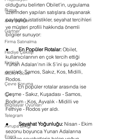
olduğunu belirten Obilet’in, uygulama 
Rusya
üzerinden yapılan satışlara dayanarak 
paylaştığı istatistikler, seyahat tercihleri 
Akıllı Şehirler
ve müşteri profili hakkında önemli 
Gartner
bilgiler sunuyor:
Firma Satınalma
●        
En Popüler Rotalar: 
Obilet, 
Hediye Çekilişi
kullanıcılarının en çok tercih ettiği 
Fintech
Yunan Adaları’nın ilk 5’ini şu şekilde 
sıraladı: Samos, Sakız, Kos, Midilli, 
Micro Focus
Rodos.
Çevre Koruma
	En popüler rotalar arasında ise 
Çeşme - Sakız, Kuşadası - Samos,  
Çin
Bodrum - Kos, Ayvalık - Midilli ve 
Bilgisayar Oyunları
Fethiye - Rodos yer aldı.
Telegram
●        
Seyahat Yoğunluğu:
 Nisan - Ekim 
Avrupa Birliği
sezonu boyunca Yunan Adalarına 
Enerji
yapılan seyahatlerin halen yoğun 