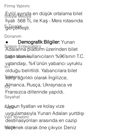
Firma Yatırımı
Eylül ayında en düşük ortalama bilet 
Sosyal Medya
fiyatı  568 TL ile Kaş - Meis rotasında 
E-Ticaret
gerçekleşti.
Donanım
●        
Demografik Bilgiler:
 Yunan 
Sistem Entegratörü
Adalarına platform üzerinden bilet 
satın alan kullanıcıların %96’sının T.C. 
Çağrı Merkezi
vatandaşı, %4’ünün yabancı uyruklu 
IoT
olduğu belirtildi. Yabancılara bilet 
Telekom
satışı ağırlıklı olarak İngilizce, 
Almanca, Rusça, Ukraynaca ve 
5G
Fransızca dillerinde yapıldı.
Seyahat
Uygun fiyatları ve kolay vize 
Kadın
uygulamasıyla Yunan Adaları yurtdışı 
Veri Yönetimi
destinasyonları arasında en cazip 
Müzik
seçenek olarak öne çıkıyor. Deniz 