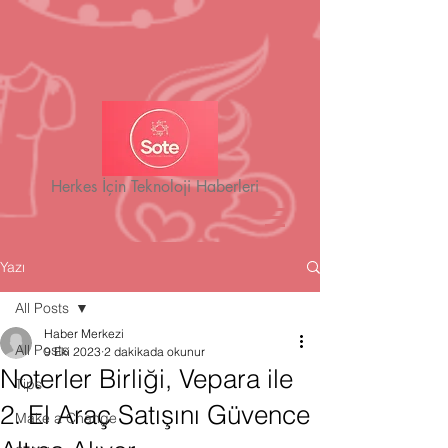
Herkes İçin Teknoloji Haberleri
Yazı
All Posts
Haber Merkezi
All Posts
9 Eki 2023
2 dakikada okunur
Noterler Birliği, Vepara ile
Tips
2. El Araç Satışını Güvence
Make a Change