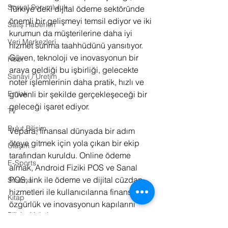
Sosyal Sorumluluk
Türkiye'deki dijital ödeme sektöründe 
önemli bir gelişmeyi temsil ediyor ve iki 
Satış Haberleri
kurumun da müşterilerine daha iyi 
Veri Merkezleri
hizmet sunma taahhüdünü yansıtıyor. 
Güven, teknoloji ve inovasyonun bir 
Hobi
araya geldiği bu işbirliği, gelecekte 
Sanayi / Üretim
noter işlemlerinin daha pratik, hızlı ve 
Emlak
güvenli bir şekilde gerçekleşeceği bir 
geleceği işaret ediyor.
TV
Bulut Bilişim
Vepara, finansal dünyada bir adım 
öteye gitmek için yola çıkan bir ekip 
Ulaşım
tarafından kuruldu. Online ödeme 
E-Sports
almak, Android Fiziki POS ve Sanal 
POS, link ile ödeme ve dijital cüzdan 
Sinema
hizmetleri ile kullanıcılarına finansal 
Kitap
özgürlük ve inovasyonun kapılarını 
Bilişim Hukuku
aralıyor.