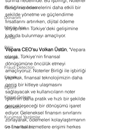
sunma hedefinde. Bu işbirliği, Noterler 
Birliği'nin ödemelerini daha etkili bir 
Pazar Araştırması
şekilde yönetme ve güçlendirme 
Donanım
fırsatlarını artırırken, dijital ödeme 
Mobile App
altyapısının Türkiye'deki gelişimine 
katkıda bulunmayı amaçlıyor.
Ar-Ge
Bilim
Vepara CEO'su Volkan Üstün
, "Vepara 
olarak, Türkiye'nin finansal 
Manga
dönüşümüne öncülük etmeyi 
Fraud Detection
amaçlıyoruz. Noterler Birliği ile işbirliği 
Etkinlik
yapmak, finansal teknolojimizin daha 
geniş bir kitleye ulaşmasını 
Eğitim
sağlayacak ve kullanıcıların noter 
Kişisel Gelişim
işlerinin daha pratik ve hızlı bir şekilde 
gerçekleşeceği bir dönüşümü işaret 
Otomotiv
ediyor. Geleneksel finansın sınırlarını 
Kurumsal Yazılımlar
zorlayarak, ödemeleri kolaylaştırmanın 
ve finansal hizmetlere erişimi herkes 
On-Line Reklam