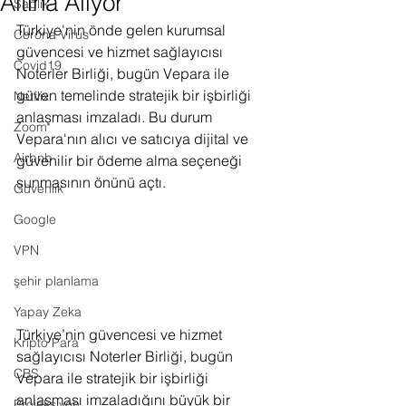
Altına Alıyor
Sağlık
Türkiye'nin önde gelen kurumsal 
Corona Virus
güvencesi ve hizmet sağlayıcısı 
Covid19
Noterler Birliği, bugün Vepara ile 
güven temelinde stratejik bir işbirliği 
Netflix
anlaşması imzaladı. Bu durum 
Zoom
Vepara'nın alıcı ve satıcıya dijital ve 
Airbnb
güvenilir bir ödeme alma seçeneği 
sunmasının önünü açtı.
Güvenlik
Google
VPN
şehir planlama
Yapay Zeka
Türkiye’nin güvencesi ve hizmet 
Kripto Para
sağlayıcısı Noterler Birliği, bugün 
CBS
Vepara ile stratejik bir işbirliği 
anlaşması imzaladığını büyük bir 
Projeksiyon