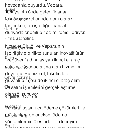
heyecanla duyurdu. Vepara, 
Rusya
Türkiye'nin önde gelen finansal 
teknoloji şirketlerinden biri olarak 
Akıllı Şehirler
tanınırken, bu işbirliği finansal 
Gartner
dünyada önemli bir adımı temsil ediyor. 
Firma Satınalma
Noterler Birliği ve Vepara'nın 
Hediye Çekilişi
işbirliğiyle birlikte sunulan inovatif ürün 
Fintech
"Vegüven" adını taşıyan ikinci el araç 
satışını güvence altına alan hizmetini 
Micro Focus
duyurdu. Bu hizmet, tüketicilere 
Çevre Koruma
güvenli bir şekilde ikinci el araç alım 
Çin
ve satım işlemlerini gerçekleştirme 
olanağı sunuyor. 
Bilgisayar Oyunları
Telegram
Vepara, uçtan uca ödeme çözümleri ile 
müşterilere geleneksel ödeme 
Avrupa Birliği
yöntemlerinin ötesinde bir deneyim 
Enerji