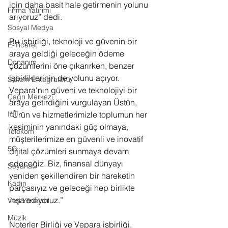
için daha basit hale getirmenin yolunu 
Firma Yatırımı
arıyoruz” dedi.
Sosyal Medya
Bu işbirliği, teknoloji ve güvenin bir 
E-Ticaret
araya geldiği geleceğin ödeme 
Donanım
çözümlerini öne çıkarırken, benzer 
işbirliklerinin de yolunu açıyor. 
Sistem Entegratörü
Vepara'nın güveni ve teknolojiyi bir 
Çağrı Merkezi
araya getirdiğini vurgulayan Üstün, 
IoT
“Ürün ve hizmetlerimizle toplumun her 
kesiminin yanındaki güç olmaya, 
Telekom
müşterilerimize en güvenli ve inovatif 
5G
dijital çözümleri sunmaya devam 
edeceğiz. Biz, finansal dünyayı 
Seyahat
yeniden şekillendiren bir hareketin 
Kadın
parçasıyız ve geleceği hep birlikte 
inşa ediyoruz.”
Veri Yönetimi
Müzik
Noterler Birliği ve Vepara işbirliği, 